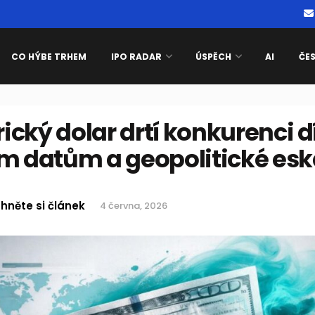
CO HÝBE TRHEM
IPO RADAR
ÚSPĚCH
AI
ČE
cký dolar drtí konkurenci d
ým datům a geopolitické esk
hněte si článek
4 června, 2026