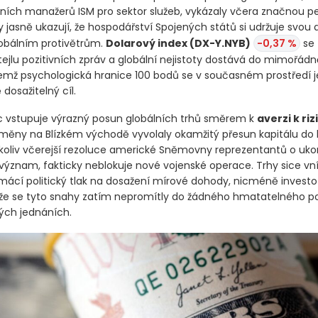
ních manažerů ISM pro sektor služeb, vykázaly včera značnou p
jasně ukazují, že hospodářství Spojených států si udržuje svou 
obálním protivětrům.
Dolarový index
(DX-Y.NYB)
-0,37 %
se 
ejlu pozitivních zpráv a globální nejistoty dostává do mimořád
čemž psychologická hranice 100 bodů se v současném prostředí je
 dosažitelný cíl.
c vstupuje výrazný posun globálních trhů směrem k
averzi k riz
měny na Blízkém východě vyvolaly okamžitý přesun kapitálu d
čkoliv včerejší rezoluce americké Sněmovny reprezentantů o uko
 význam, fakticky neblokuje nové vojenské operace. Trhy sice vn
mácí politický tlak na dosažení mírové dohody, nicméně investoři
že se tyto snahy zatím nepromítly do žádného hmatatelného po
ých jednáních.