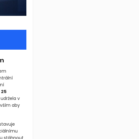
ím
hem
trální
ní
 25
 udržela v
evším aby
stavuje
ciálnímu
vu stáhnout