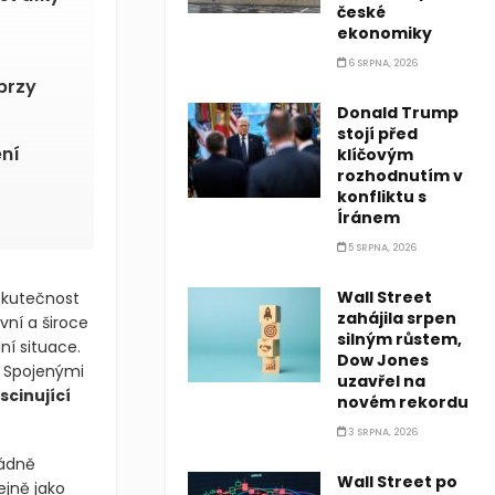
české
ekonomiky
6 SRPNA, 2026
brzy
Donald Trump
stojí před
ní
klíčovým
rozhodnutím v
konfliktu s
Íránem
5 SRPNA, 2026
Wall Street
 skutečnost
zahájila srpen
ní a široce
silným růstem,
ní situace.
Dow Jones
i Spojenými
uzavřel na
scinující
novém rekordu
3 SRPNA, 2026
řádně
Wall Street po
ejně jako