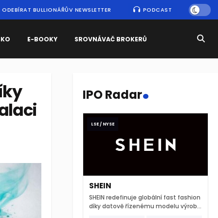
ODEBÍRAT BULLIONÁŘŮV NEWSLETTER
PODCAST
SKO
E-BOOKY
SROVNÁVAČ BROKERŮ
.
íky
IPO Radar
alaci
LSE / NYSE
SHEIN
SHEIN redefinuje globální fast fashion
díky datově řízenému modelu výroby
a extrémně rychlému