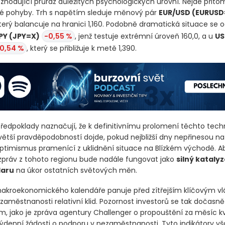
ozhodující průraz důležitých psychologických úrovní. Nejde přito
 pohyby. Trh s napětím sleduje měnový pár
EUR/USD
(EURUSD
který balancuje na hranici 1,160. Podobně dramatická situace se 
PY
(JPY=X)
-0,55 %
, jenž testuje extrémní úroveň 160,0, a u
US
0,54 %
, který se přibližuje k metě 1,390.
předpoklady naznačují, že k definitivnímu prolomení těchto tec
větší pravděpodobností dojde, pokud nejbližší dny nepřinesou na
timismus pramenící z uklidnění situace na Blízkém východě. 
 zpráv z tohoto regionu bude nadále fungovat jako
silný kataly
laru
na úkor ostatních světových měn.
makroekonomického kalendáře panuje před zítřejším klíčovým v
aměstnanosti relativní klid. Pozornost investorů se tak dočasně
m, jako je zpráva agentury Challenger o propouštění za měsíc k
týdenní žádosti o podporu v nezaměstnanosti. Tyto indikátory v