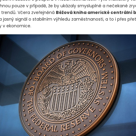
ohnou pouze v případě, že by ukázaly smysluplné a nečekané zry
 trendů. Včera zveřejněná
Béžová kniha americké centrální
a jasný signál o stabilním výhledu zaměstnanosti, a to i přes přet
ky v ekonomice.