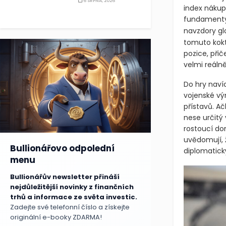
6 SRPNA, 2026
index nákup
fundamenty 
navzdory gl
tomuto kokt
pozice, při
velmi reálně
Do hry naví
vojenské vý
přístavů. A
nese určitý
rostoucí do
uvědomují, 
Bullionářovo odpolední
diplomatick
menu
Bullionářův newsletter přináší
nejdůležitější novinky z finančních
trhů a informace ze světa investic.
Zadejte své telefonní číslo a získejte
originální e-booky ZDARMA!