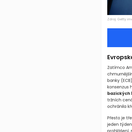
Zdroj: Getty i
Evropsk
Zatímco Ame
chmurnějším
banky
(ECB
konsenzus 
bazických
tržních cen
ochránila kř
Přesto je t
jeden týden
prohlášení,