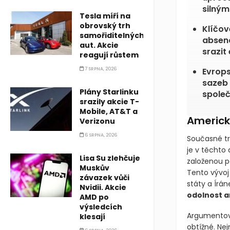
silný
Tesla míří na
obrovský trh
Klíčov
samořiditelných
absenc
aut. Akcie
srazit 
reagují růstem
7 SRPNA, 2026
Evrops
sazeb 
Plány Starlinku
spole
srazily akcie T-
Mobile, AT&T a
Americký
Verizonu
6 SRPNA, 2026
Současné tr
je v těchto
Lisa Su zlehčuje
založenou po
Muskův
Tento vývoj
závazek vůči
státy a Írá
Nvidii. Akcie
odolnost 
AMD po
výsledcích
Argumentova
klesají
obtížné. Nej