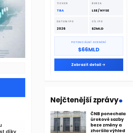
dodavatelskému řetězci.
TICKER
BURZA
TBA
LSE / NYSE
DATUM IPO
CÍL IPO
2026
$2MLD
POTENCIÁLNÍ OCENĚNÍ
$66MLD
Zobrazit detail
.
Nejčtenější zprávy
ČNB ponechala
úrokové sazby
u
beze změny a
zhoršila výhled
st díky