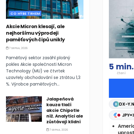
CO HÝBE TRHEM
Akcie Micron klesají, ale
nejhoršímu výprodeji
paměťových čipů unikly
7 SRPNA, 2026
Paměťový sektor zasáhl plošný
pokles Akcie společnosti Micron
5 min.
Technology (MU) ve čtvrtek
čtení
uzavřely obchodování se ztrátou 1,3
%. Výrobce paměťových...
Jalapeňová
DX-Y.
kauza tlačí
akcie Chipotle
JPY=
níž. Analytici ale
zůstávají klidní
Americ
7 SRPNA, 2026
uprost