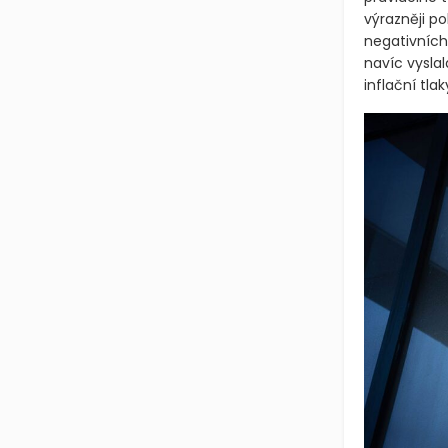
výrazněji p
negativních
navíc vyslal
inflační tla