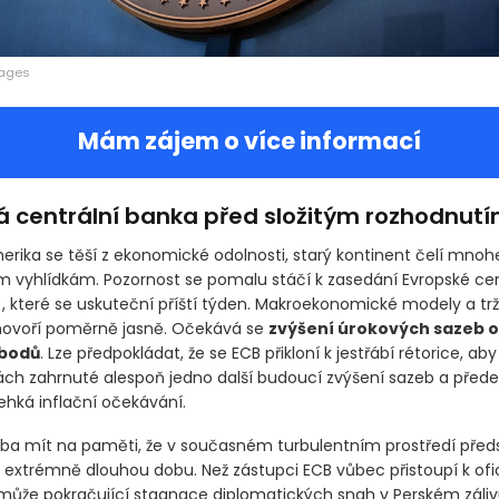
mages
Mám zájem o více informací
á centrální banka před složitým rozhodnut
rika se těší z ekonomické odolnosti, starý kontinent čelí mno
 vyhlídkám. Pozornost se pomalu stáčí k zasedání Evropské cen
)
, které se uskuteční příští týden. Makroekonomické modely a trž
hovoří poměrně jasně. Očekává se
zvýšení úrokových sazeb o
 bodů
. Lze předpokládat, že se ECB přikloní k jestřábí rétorice, aby
ách zahrnuté alespoň jedno další budoucí zvýšení sazeb a před
ehká inflační očekávání.
řeba mít na paměti, že v současném turbulentním prostředí před
 extrémně dlouhou dobu. Než zástupci ECB vůbec přistoupí k ofi
 může pokračující stagnace diplomatických snah v Perském záli