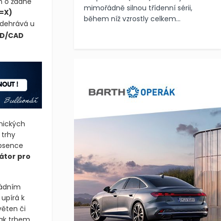
m o žádné
mimořádně silnou třídenní sérii,
=X)
během níž vzrostly celkem...
odehrává u
D/CAD
hnických
 trhy
Absence
zátor pro
ládním
 upírá k
věten či
šak trhem