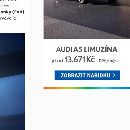
chlení
 banky
(Fed)
rvávající