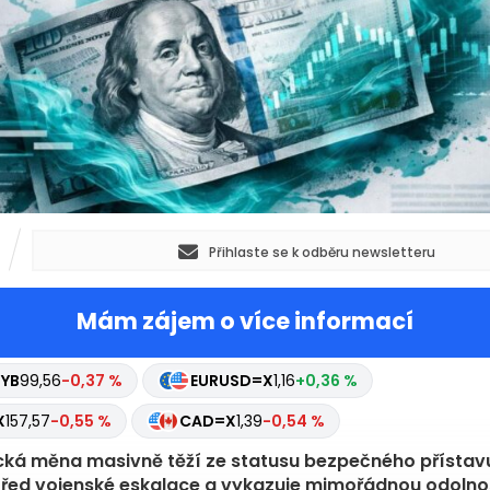
Přihlaste se k odběru newsletteru
Mám zájem o více informací
NYB
99,56
-0,37 %
EURUSD=X
1,16
+0,36 %
X
157,57
-0,55 %
CAD=X
1,39
-0,54 %
ká měna masivně těží ze statusu bezpečného přístav
řed vojenské eskalace a vykazuje mimořádnou odolno