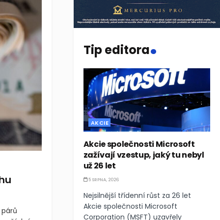
.
Tip editora
AKCIE
Akcie společnosti Microsoft
zažívají vzestup, jaký tu nebyl
už 26 let
rhu
5 SRPNA, 2026
Nejsilnější třídenní růst za 26 let
Akcie společnosti Microsoft
 párů
Corporation (MSFT) uzavřely