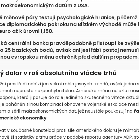
m makroekonomickým datům z USA.
é měnové páry testují psychologické hranice, přičemž
e diplomatického pokroku na Blízkém východě může 
euro až k úrovni 1,150.
ká centrální banka pravděpodobně přistoupí ke zvýše
o 25 bazických bodů, avšak ani jestřábí postoj nemusí
čnou evropskou měnu ochránit před dalším propadem.
 dolar v roli absolutního vládce trhů
žní prostředí nabízí jen velmi málo jasných trendů, avšak jedna
 dnech naprosto nezpochybnitelná. Americká měna nalezla masiv
dporu, která ji pasuje do role jediného skutečného vítěze aktuál
 je poháněn silnou kombinací obnovené vojenské eskalace mez
nem a sérií makroekonomických dat, jež neustále poukazují na
fa
americké ekonomiky
.
t v současné konstelaci proti síle amerického dolaru je mimo
novější statistiky z trhu práce v podobě reportu agentury ADP, st