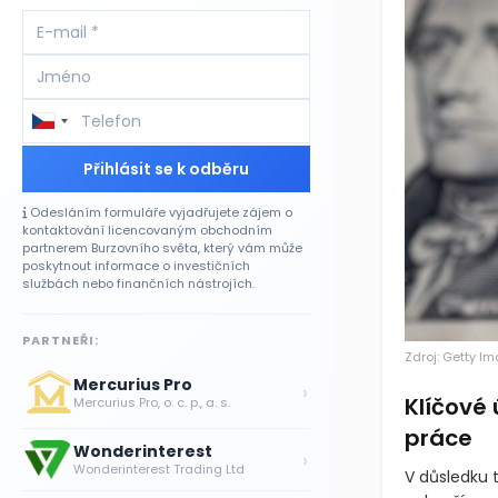
Přihlásit se k odběru
Odesláním formuláře vyjadřujete zájem o
kontaktování licencovaným obchodním
partnerem Burzovního světa, který vám může
poskytnout informace o investičních
službách nebo finančních nástrojích.
PARTNEŘI:
Zdroj: Getty I
Mercurius Pro
›
Klíčové
Mercurius Pro, o. c. p., a. s.
práce
Wonderinterest
›
Wonderinterest Trading Ltd
V důsledku 