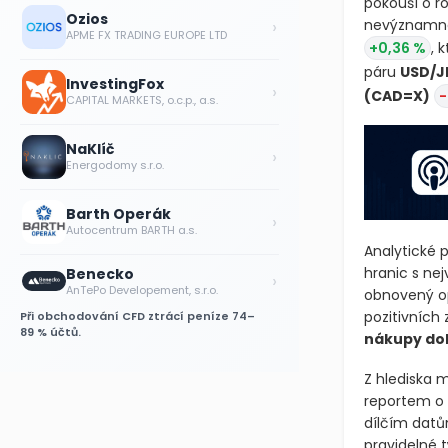
pokouší o r
Ozios
›
nevýznamné
APME FX TRADING EUROPE LTD
+0,36 %
, 
páru
USD/J
InvestingFox
›
(CAD=X)
-
CAPITAL MARKETS, o.c.p., a.s.
NaKlíč
›
Energodomy s.r.o.
Barth Operák
›
Autocentrum BARTH a.s.
Analytické 
hranic s nej
Benecko
›
AnTePo Developement, s.r.o.
obnovený op
pozitivních
Při obchodování CFD ztrácí peníze 74–
89 % účtů.
nákupy do
Z hlediska 
reportem o z
dílčím datů
pravidelné 