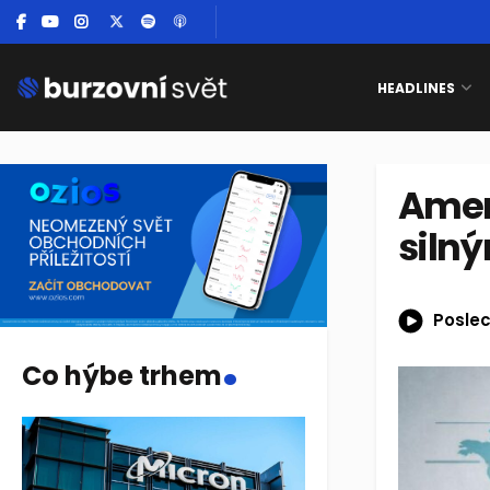
HEADLINES
Ameri
siln
Poslec
.
Co hýbe trhem