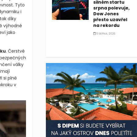
silném startu
evnost. Tyto
srpna polevuje,
dynamiku i
Dow Jones
tak díky
přesto uzavřel
na rekordu
ně výhodné
ví jako
5 SRPNA, 2026
iku
. Čerstvé
o bezpečných
nčení války
ímají
 si plně
kroku v