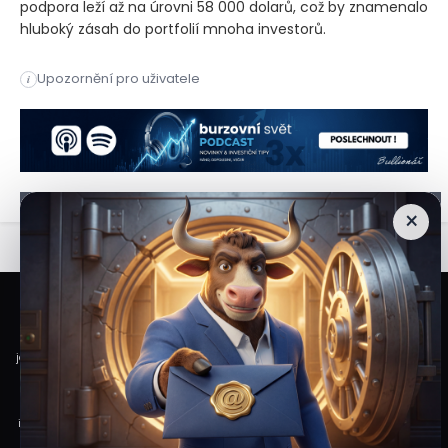
podpora leží až na úrovni 58 000 dolarů, což by znamenalo
hluboký zásah do portfolií mnoha investorů.
Nejznámější kryptoměna oslabila k hranici 65 tisíc dolarů, c
Upozornění pro uživatele
i
Nejznámější kryptoměna oslabila k hranici 65 tisíc dolarů, c
×
Veškeré informace a materiály zveřejněné na internetových stránkách
Burzovního Světa vycházejí z veřejně dostupných a důvěryhodných zdrojů. Při
jejich zpracování je postupováno s odbornou péčí a cílem poskytovat čtenářům
objektivní, aktuální a srozumitelné informace. Obsah internetových stránek
slouží výhradně k informačním a vzdělávacím účelům. Nepředstavuje
individuální investiční doporučení, investiční poradenství ani nabídku či výzvu
ke koupi nebo prodeji konkrétních finančních nástrojů. Veškeré názory, odhady,