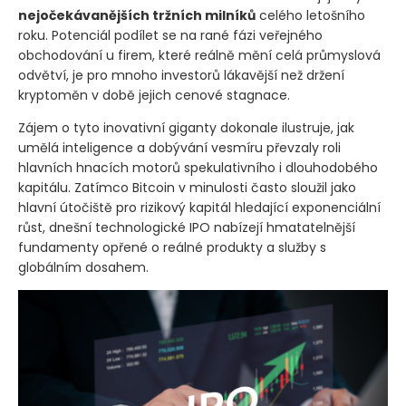
nejočekávanějších tržních milníků
celého letošního
roku. Potenciál podílet se na rané fázi veřejného
obchodování u firem, které reálně mění celá průmyslová
odvětví, je pro mnoho investorů lákavější než držení
kryptoměn v době jejich cenové stagnace.
Zájem o tyto inovativní giganty dokonale ilustruje, jak
umělá inteligence a dobývání vesmíru převzaly roli
hlavních hnacích motorů spekulativního i dlouhodobého
kapitálu. Zatímco Bitcoin v minulosti často sloužil jako
hlavní útočiště pro rizikový kapitál hledající exponenciální
růst, dnešní technologické IPO nabízejí hmatatelnější
fundamenty opřené o reálné produkty a služby s
globálním dosahem.