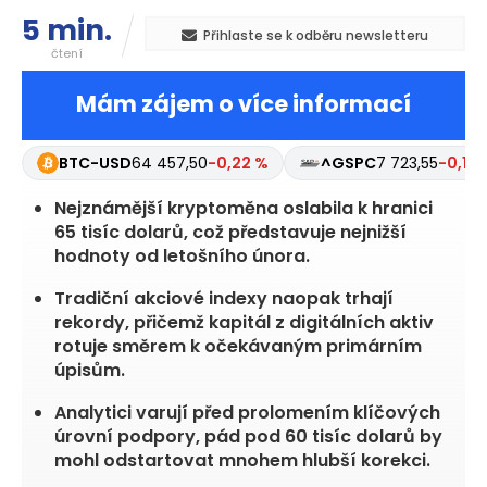
5 min.
Přihlaste se k odběru newsletteru
čtení
Mám zájem o více informací
BTC-USD
64 457,50
-0,22 %
^GSPC
7 723,55
-0,17 
Nejznámější kryptoměna oslabila k hranici
65 tisíc dolarů, což představuje nejnižší
hodnoty od letošního února.
Tradiční akciové indexy naopak trhají
rekordy, přičemž kapitál z digitálních aktiv
rotuje směrem k očekávaným primárním
úpisům.
Analytici varují před prolomením klíčových
úrovní podpory, pád pod 60 tisíc dolarů by
mohl odstartovat mnohem hlubší korekci.