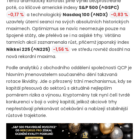
Tento dramatický kontrast plně vynikl bezprostředně
poté, co klíčové americké indexy
S&P 500
(^GSPC)
-0,17 %
a technologický
Nasdaq 100
(^NDX)
-0,83 %
uzavřely úterní seanci na svých absolutních historických
maximech. Optimizmus se navíc neomezuje pouze na
Spojené státy, ale přelévá se i na asijské trhy. Většina
tamních akcií zaznamenala růst, přičemž japonský index
Nikkei 225
(^N225)
-1,56 %
ve středu rovněž dosáhl na
nová rekordní maxima.
Podle analytiků z obchodního oddělení společnosti QCP je
hlavním jmenovatelem současného dění takzvaná
rotace likvidity. Jde o přirozený tržní mechanismus, kdy se
kapitál přesouvá do sektorů s aktuálně nejlepším
poměrem rizika a výnosu. Kryptoměny tak nyní čelí tvrdé
konkurenci v boji o volný kapitál, jelikož akciové trhy
nepřestávají překonávat očekávání a nabízejí stabilnější
růstové trajektorie.