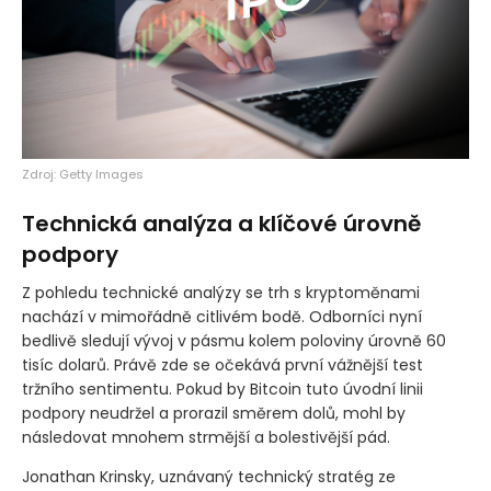
Zdroj: Getty Images
Technická analýza a klíčové úrovně
podpory
Z pohledu technické analýzy se trh s kryptoměnami
nachází v mimořádně citlivém bodě. Odborníci nyní
bedlivě sledují vývoj v pásmu kolem poloviny úrovně 60
tisíc dolarů. Právě zde se očekává první vážnější test
tržního sentimentu. Pokud by Bitcoin tuto úvodní linii
podpory neudržel a prorazil směrem dolů, mohl by
následovat mnohem strmější a bolestivější pád.
Jonathan Krinsky, uznávaný technický stratég ze