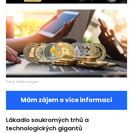
Zdroj: Getty Images
Mám zájem o více informací
Lákadlo soukromých trhů a
technologických gigantů