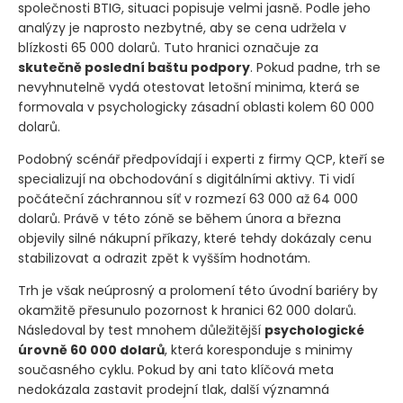
společnosti BTIG, situaci popisuje velmi jasně. Podle jeho
analýzy je naprosto nezbytné, aby se cena udržela v
blízkosti 65 000 dolarů. Tuto hranici označuje za
skutečně poslední baštu podpory
. Pokud padne, trh se
nevyhnutelně vydá otestovat letošní minima, která se
formovala v psychologicky zásadní oblasti kolem 60 000
dolarů.
Podobný scénář předpovídají i experti z firmy QCP, kteří se
specializují na obchodování s digitálními aktivy. Ti vidí
počáteční záchrannou síť v rozmezí 63 000 až 64 000
dolarů. Právě v této zóně se během února a března
objevily silné nákupní příkazy, které tehdy dokázaly cenu
stabilizovat a odrazit zpět k vyšším hodnotám.
Trh je však neúprosný a prolomení této úvodní bariéry by
okamžitě přesunulo pozornost k hranici 62 000 dolarů.
Následoval by test mnohem důležitější
psychologické
úrovně 60 000 dolarů
, která koresponduje s minimy
současného cyklu. Pokud by ani tato klíčová meta
nedokázala zastavit prodejní tlak, další významná