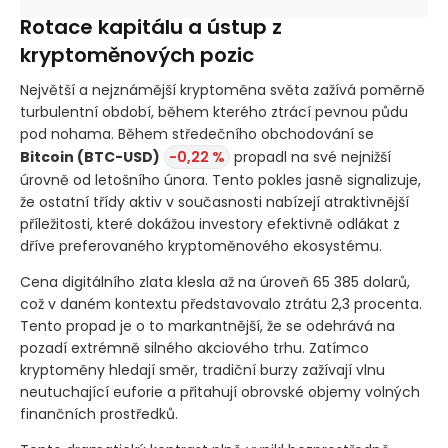
Rotace kapitálu a ústup z
kryptoměnových pozic
Největší a nejznámější kryptoměna světa zažívá poměrně
turbulentní období, během kterého ztrácí pevnou půdu
pod nohama. Během středečního obchodování se
Bitcoin
(BTC-USD)
-0,22 %
propadl na své nejnižší
úrovně od letošního února. Tento pokles jasně signalizuje,
že ostatní třídy aktiv v současnosti nabízejí atraktivnější
příležitosti, které dokážou investory efektivně odlákat z
dříve preferovaného kryptoměnového ekosystému.
Cena digitálního zlata klesla až na úroveň 65 385 dolarů,
což v daném kontextu představovalo ztrátu 2,3 procenta.
Tento propad je o to markantnější, že se odehrává na
pozadí extrémně silného akciového trhu. Zatímco
kryptoměny hledají směr, tradiční burzy zažívají vlnu
neutuchající euforie a přitahují obrovské objemy volných
finančních prostředků.