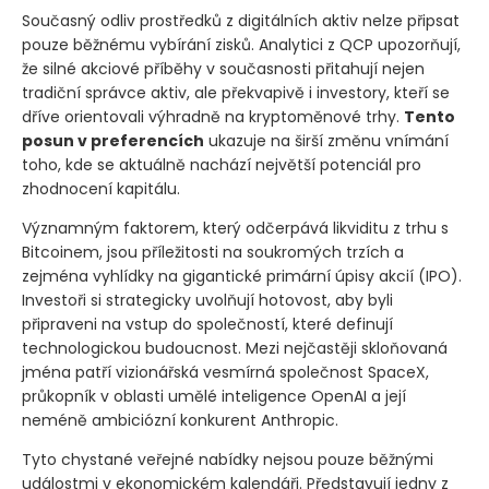
Současný odliv prostředků z digitálních aktiv nelze připsat
pouze běžnému vybírání zisků. Analytici z QCP upozorňují,
že silné akciové příběhy v současnosti přitahují nejen
tradiční správce aktiv, ale překvapivě i investory, kteří se
dříve orientovali výhradně na kryptoměnové trhy.
Tento
posun v preferencích
ukazuje na širší změnu vnímání
toho, kde se aktuálně nachází největší potenciál pro
zhodnocení kapitálu.
Významným faktorem, který odčerpává likviditu z trhu s
Bitcoinem, jsou příležitosti na soukromých trzích a
zejména vyhlídky na gigantické primární úpisy akcií
(IPO)
.
Investoři si strategicky uvolňují hotovost, aby byli
připraveni na vstup do společností, které definují
technologickou budoucnost. Mezi nejčastěji skloňovaná
jména patří vizionářská vesmírná společnost SpaceX,
průkopník v oblasti umělé inteligence OpenAI a její
neméně ambiciózní konkurent Anthropic.
Tyto chystané veřejné nabídky nejsou pouze běžnými
událostmi v ekonomickém kalendáři. Představují jedny z