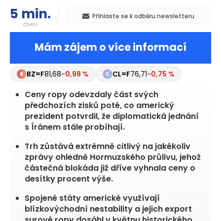
5 min.
Přihlaste se k odběru newsletteru
čtení
Mám zájem o více informací
BZ=F
81,68
-0,98 %
CL=F
76,71
-0,75 %
Ceny ropy odevzdaly část svých
předchozích zisků poté, co americký
prezident potvrdil, že diplomatická jednání
s Íránem stále probíhají.
Trh zůstává extrémně citlivý na jakékoliv
zprávy ohledně Hormuzského průlivu, jehož
částečná blokáda již dříve vyhnala ceny o
desítky procent výše.
Spojené státy americké využívají
blízkovýchodní nestability a jejich export
surové ropy dosáhl v květnu historického