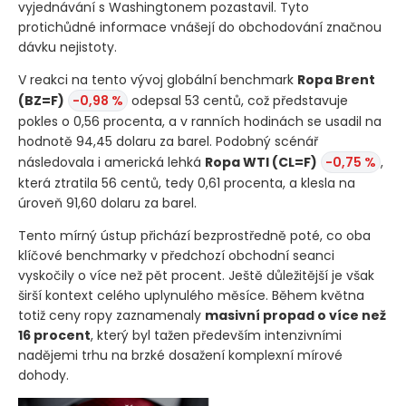
vyjednávání s Washingtonem pozastavil. Tyto
protichůdné informace vnášejí do obchodování značnou
dávku nejistoty.
V reakci na tento vývoj globální benchmark
Ropa Brent
(BZ=F)
-0,98 %
odepsal 53 centů, což představuje
pokles o 0,56 procenta, a v ranních hodinách se usadil na
hodnotě 94,45 dolaru za barel. Podobný scénář
následovala i americká lehká
Ropa WTI
(CL=F)
-0,75 %
,
která ztratila 56 centů, tedy 0,61 procenta, a klesla na
úroveň 91,60 dolaru za barel.
Tento mírný ústup přichází bezprostředně poté, co oba
klíčové benchmarky v předchozí obchodní seanci
vyskočily o více než pět procent. Ještě důležitější je však
širší kontext celého uplynulého měsíce. Během května
totiž ceny ropy zaznamenaly
masivní propad o více než
16 procent
, který byl tažen především intenzivními
nadějemi trhu na brzké dosažení komplexní mírové
dohody.