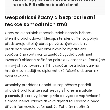
rekordu 5,6 milionu barelů denně.
Geopolitické šachy a bezprostřední
reakce komoditních trhů
Ceny na globálních ropných trzích nabraly během
úterního obchodování klesající tendenci. Tento pohyb
představuje citelný obrat po výrazných ziscích z
předchozí seance, přičemž hlavním hybatelem
současného sentimentu zůstává vysoká opatrnost
investorů ohledně reálného pokroku v americko-íránských
mírových rozhovorech. Trh v současnosti balancuje na
hraně mezi nadějí na diplomatické řešení a obavami z
další eskalace.
Americký prezident Donald Trump během pondělí
oficiálně prohlásil, že
rozhovory s Íránem nadále
pokračují
. Toto vyjádření přišlo do vysoce nepřehledné
situace, neboť íránská tisková agentura Tasnim o něco
dříve informovala veřejnost, že Teherán nepřímá