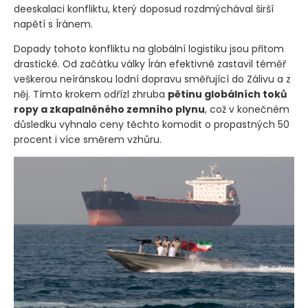
deeskalaci konfliktu, který doposud rozdmýchával širší
napětí s Íránem.
Dopady tohoto konfliktu na globální logistiku jsou přitom
drastické. Od začátku války Írán efektivně zastavil téměř
veškerou neíránskou lodní dopravu směřující do Zálivu a z
něj. Tímto krokem odřízl zhruba
pětinu globálních toků
ropy a zkapalněného zemního plynu
, což v konečném
důsledku vyhnalo ceny těchto komodit o propastných 50
procent i více směrem vzhůru.