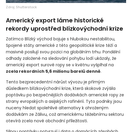
Zdroj: Shutterstock
Americký export láme historické
rekordy uprostřed blízkovýchodní krize
Zatímco Blízký východ bojuje s hlubokou nestabilitou,
Spojené státy americké z této geopolitické krize těží a
masivně posilují svou pozici na globálním trhu. Pondělní
odhady založené na sledování pohybu lodí ukázaly, že
americký export surové ropy se v květnu vyšplhal na
zcela rekordních 5,6 milionu barelů denně
.
Tento bezprecedentní nárůst vývozu je přímým
důsledkem blízkovýchodní krize, která skokově zvýšila
poptávku po bezpečnějších dodávkách americké ropy ze
strany evropských a asijských rafinérií. Tyto podniky jsou
nuceny hledat spolehlivé alternativy k ohroženým
dodávkám ze Zálivu, což americkému těžebnímu sektoru
otevírá zcela nové obchodní příležitosti.
Silnou poptávku potvrzují i data o domácích zásobách.