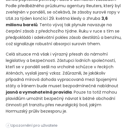
Podle předběžného průzkumu agentury Reuters, který byl
zveřejněn v pondělí, se očekává, že zásoby surové ropy v
USA za týden končící 29. května klesly o zhruba
3,6
milionu barelů
. Tento vývoj tak plynule navazuje na
čerpání zásob z předchozího týdne. Ruku v ruce s tím se
předpokládá i adekvátní pokles zásob destilátů a benzínu,
což signalizuje robustní absorpci surovin trhem.
Celá situace má však i výrazný přesah do námořní
legislativy a bezpečnosti. Zástupci lodních společností,
kteří se v pondělí sešli na vrcholné schůzce v řeckých
Aténách, vyslali jasný vzkaz. Zdůraznili, že jakákoliv
případná mírová dohoda vypracovaná mezi Spojenými
státy a Íránem bude muset bezpodmínečně nabídnout
jasná a vymahatelná pravidla
. Pouze ta totiž mohou
plavidlům umožnit bezpečný návrat k běžné obchodní
činnosti při tranzitu přes neuralgický bod, jakým
Hormuzský průliv bezesporu je.
Ceny ropy odevzdaly část svých předchozích zisků poté, co am
Upozornění pro uživatele
i