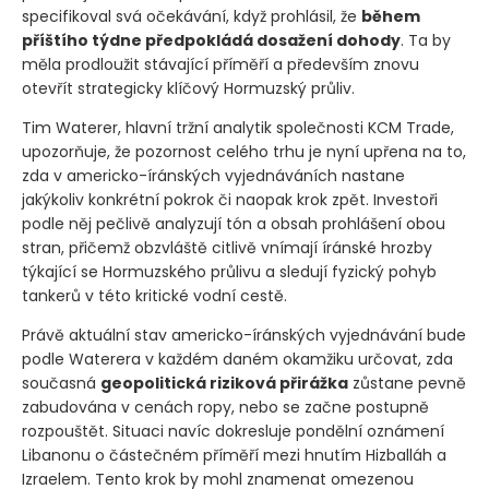
specifikoval svá očekávání, když prohlásil, že
během
příštího týdne předpokládá dosažení dohody
. Ta by
měla prodloužit stávající příměří a především znovu
otevřít strategicky klíčový Hormuzský průliv.
Tim Waterer, hlavní tržní analytik společnosti KCM Trade,
upozorňuje, že pozornost celého trhu je nyní upřena na to,
zda v americko-íránských vyjednáváních nastane
jakýkoliv konkrétní pokrok či naopak krok zpět. Investoři
podle něj pečlivě analyzují tón a obsah prohlášení obou
stran, přičemž obzvláště citlivě vnímají íránské hrozby
týkající se Hormuzského průlivu a sledují fyzický pohyb
tankerů v této kritické vodní cestě.
Právě aktuální stav americko-íránských vyjednávání bude
podle Waterera v každém daném okamžiku určovat, zda
současná
geopolitická riziková přirážka
zůstane pevně
zabudována v cenách ropy, nebo se začne postupně
rozpouštět. Situaci navíc dokresluje pondělní oznámení
Libanonu o částečném příměří mezi hnutím Hizballáh a
Izraelem. Tento krok by mohl znamenat omezenou