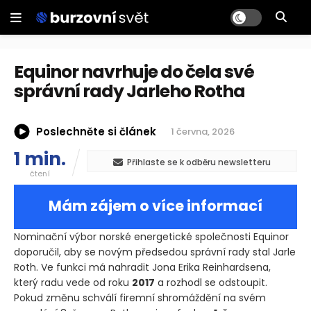
Equinor navrhuje do čela své
správní rady Jarleho Rotha
Poslechněte si článek
1 června, 2026
1 min.
Přihlaste se k odběru newsletteru
čtení
Mám zájem o více informací
Nominační výbor norské energetické společnosti Equinor
doporučil, aby se novým předsedou správní rady stal Jarle
Roth. Ve funkci má nahradit Jona Erika Reinhardsena,
který radu vede od roku
2017
a rozhodl se odstoupit.
Pokud změnu schválí firemní shromáždění na svém