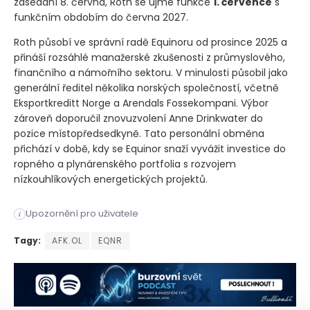
zasedání 8. června, Roth se ujme funkce
1. července
s
funkčním obdobím do června 2027.
Roth působí ve správní radě Equinoru od prosince 2025 a
přináší rozsáhlé manažerské zkušenosti z průmyslového,
finančního a námořního sektoru. V minulosti působil jako
generální ředitel několika norských společností, včetně
Eksportkreditt Norge a Arendals Fossekompani. Výbor
zároveň doporučil znovuzvolení Anne Drinkwater do
pozice místopředsedkyně. Tato personální obměna
přichází v době, kdy se Equinor snaží vyvážit investice do
ropného a plynárenského portfolia s rozvojem
nízkouhlíkových energetických projektů.
Nominační výbor norské energetické společnosti Equinor dopo
Upozornění pro uživatele
i
Nominační výbor norské energetické společnosti Equinor dopo
Tagy:
AFK.OL
EQNR