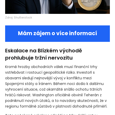
Zdroj: Shutterstock
Mám zájem o více informací
Eskalace na Blízkém východě
prohlubuje tržní nervozitu
Kromě hrozby obchodních válek musí finanční trhy
vstřebávat i rostoucí geopolitické riziko. Investoři s
obavami sledují nejnovější vývoj v konfliktu mezi
Spojenými státy a Íránem. Během noci došlo k dalšímu
vyhrocení situace, což okamžitě snížilo ochotu tržních
hráčů riskovat. Washington oficiálně obvinil Teherán z
podniknutí nových útoků, a to navzdory skutečnosti, že v
regionu formálně zůstává v platnosti dohodnuté příměří.