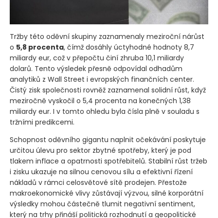
Tržby této oděvní skupiny zaznamenaly meziroční nárůst
o
5,8 procenta
, čímž dosáhly úctyhodné hodnoty 8,7
miliardy eur, což v přepočtu činí zhruba 10,1 miliardy
dolarů. Tento výsledek přesně odpovídal odhadům
analytiků z Wall Street i evropských finančních center.
Čistý zisk společnosti rovněž zaznamenal solidní růst, když
meziročně vyskočil o 5,4 procenta na konečných 1,38
miliardy eur. I v tomto ohledu byla čísla plně v souladu s
tržními predikcemi.
Schopnost oděvního gigantu naplnit očekávání poskytuje
určitou úlevu pro sektor zbytné spotřeby, který je pod
tlakem inflace a opatrnosti spotřebitelů. Stabilní růst tržeb
i zisku ukazuje na silnou cenovou sílu a efektivní řízení
nákladů v rámci celosvětové sítě prodejen. Přestože
makroekonomické vlivy zůstávají výzvou, silné korporátní
výsledky mohou částečně tlumit negativní sentiment,
který na trhy přináší politická rozhodnutí a geopolitické