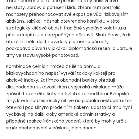
Tato nečekaná eskalace přináší na trhy další vrstvu
nejistoty. Zprávy o porušení klidu zbraní nutí portfolio
manažery přehodnocovat své expozice vůči rizikovějším
aktivům. Jakýkoli náznak otevřeného konfliktu v této
strategicky klíčové oblasti tradičně vyvolává volatilitu a
přesun kapitálu do bezpečných přístavů. Skutečnost, že k
útokům mělo dojít navzdory platnému příměří,
podkopává důvěru v jakákoli diplomatická řešení a udržuje
trhy ve stavu vysoké pohotovosti.
Kombinace celních hrozeb z Bílého domu a
blízkovýchodního napětí vytváří toxický koktejl pro
akciové indexy. Zatímco obchodní bariéry ohrožují
dlouhodobou ziskovost firem, vojenská eskalace může
způsobit okamžité šoky na trzích s komoditami. Evropské
trhy, které jsou historicky citlivé na globální nestabilitu, tak
otevírají pod silným prodejním tlakem. Účastníci trhu nyní
vyčkávají na další kroky americké administrativy a
případné reakce íránského vedení, které by mohly určit
směr obchodování v následujících dnech.