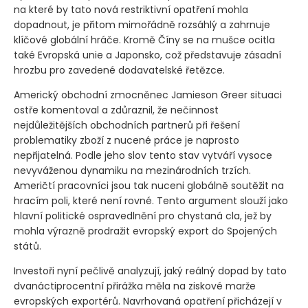
na které by tato nová restriktivní opatření mohla
dopadnout, je přitom mimořádně rozsáhlý a zahrnuje
klíčové globální hráče. Kromě Číny se na mušce ocitla
také Evropská unie a Japonsko, což představuje zásadní
hrozbu pro zavedené dodavatelské řetězce.
Americký obchodní zmocněnec Jamieson Greer situaci
ostře komentoval a zdůraznil, že nečinnost
nejdůležitějších obchodních partnerů při řešení
problematiky zboží z nucené práce je naprosto
nepřijatelná. Podle jeho slov tento stav vytváří vysoce
nevyváženou dynamiku na mezinárodních trzích.
Američtí pracovníci jsou tak nuceni globálně soutěžit na
hracím poli, které není rovné. Tento argument slouží jako
hlavní politické ospravedlnění pro chystaná cla, jež by
mohla výrazně prodražit evropský export do Spojených
států.
Investoři nyní pečlivě analyzují, jaký reálný dopad by tato
dvanáctiprocentní přirážka měla na ziskové marže
evropských exportérů. Navrhovaná opatření přicházejí v