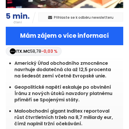
5 min.
Přihlaste se k odběru newsletteru
čtení
Mám zájem o více informací
ITX.MC
58,78
-0,03 %
Americký Úřad obchodního zmocněnce
navrhuje dodatečná cla až 12,5 procenta
na šedesát zemí včetně Evropské unie.
Geopolitické napětí eskaluje po obvinění
Íránu z nových útoků navzdory platnému
příměří se Spojenými státy.
Maloobchodní gigant Inditex reportoval
růst čtvrtletních tržeb na 8,7 miliardy eur,
čímž naplnil tržní očekávání.