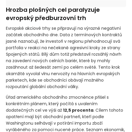
Hrozba plošných cel paralyzuje
evropský předburzovní trh
Evropské akciové trhy se připravují na výrazně negativní
začátek obchodního dne. Data z termínových kontraktů
jasně naznačují, že investoři v regionu přehodnocují svá
portfolia v reakci na nečekaně agresivní kroky ze strany
Spojených států. Bílý dům totiž představil rozsáhlý návrh
na zavedení nových celních bariér, které by mohly
zasáhnout až šedesát zemí po celém světě. Tento krok
okamžitě vyvolal vlnu nervozity na hlavních evropských
parketech, kde se obchodníci obávají možného
rozpoutání globální obchodní války.
Úřad amerického obchodního zmocněnce přišel s
konkrétním plánem, který počítá s uvalením
dodatečných cel ve výši až
12,5 procenta
. Cílem tohoto
opatření mají být obchodní partneři, kteří podle
Washingtonu selhávají v potírání importu zboží
vyráběného za pomoci nucené práce. Seznam ekonomik,