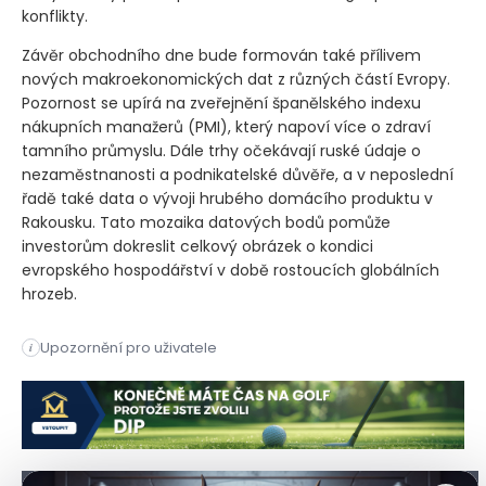
konflikty.
Závěr obchodního dne bude formován také přílivem
nových makroekonomických dat z různých částí Evropy.
Pozornost se upírá na zveřejnění španělského indexu
nákupních manažerů
(PMI)
, který napoví více o zdraví
tamního průmyslu. Dále trhy očekávají ruské údaje o
nezaměstnanosti a podnikatelské důvěře, a v neposlední
řadě také data o vývoji hrubého domácího produktu v
Rakousku. Tato mozaika datových bodů pomůže
investorům dokreslit celkový obrázek o kondici
evropského hospodářství v době rostoucích globálních
hrozeb.
Americký Úřad obchodního zmocněnce navrhuje dodatečná cla až
Upozornění pro uživatele
i
Americký Úřad obchodního zmocněnce navrhuje dodatečná cla až