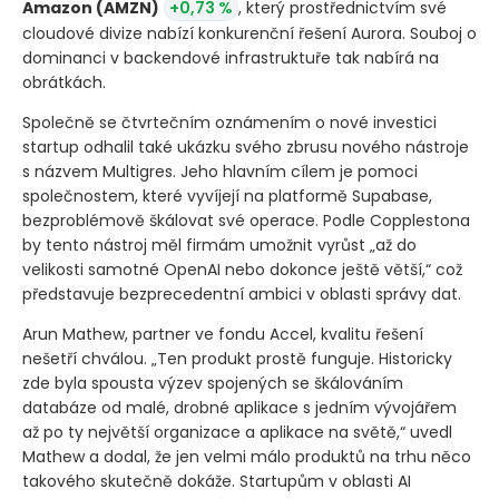
Amazon
(AMZN)
+0,73 %
, který prostřednictvím své
cloudové divize nabízí konkurenční řešení Aurora. Souboj o
dominanci v backendové infrastruktuře tak nabírá na
obrátkách.
Společně se čtvrtečním oznámením o nové investici
startup odhalil také ukázku svého zbrusu nového nástroje
s názvem Multigres. Jeho hlavním cílem je pomoci
společnostem, které vyvíjejí na platformě Supabase,
bezproblémově škálovat své operace. Podle Copplestona
by tento nástroj měl firmám umožnit vyrůst „až do
velikosti samotné OpenAI nebo dokonce ještě větší,“ což
představuje bezprecedentní ambici v oblasti správy dat.
Arun Mathew, partner ve fondu Accel, kvalitu řešení
nešetří chválou. „Ten produkt prostě funguje. Historicky
zde byla spousta výzev spojených se škálováním
databáze od malé, drobné aplikace s jedním vývojářem
až po ty největší organizace a aplikace na světě,“ uvedl
Mathew a dodal, že jen velmi málo produktů na trhu něco
takového skutečně dokáže. Startupům v oblasti AI