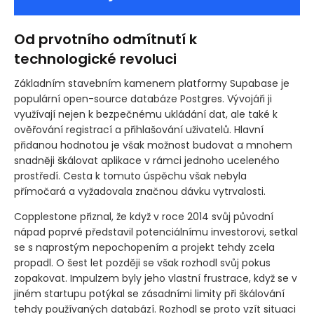
Od prvotního odmítnutí k
technologické revoluci
Základním stavebním kamenem platformy Supabase je
populární open-source databáze Postgres. Vývojáři ji
využívají nejen k bezpečnému ukládání dat, ale také k
ověřování registrací a přihlašování uživatelů. Hlavní
přidanou hodnotou je však možnost budovat a mnohem
snadněji škálovat aplikace v rámci jednoho uceleného
prostředí. Cesta k tomuto úspěchu však nebyla
přímočará a vyžadovala značnou dávku vytrvalosti.
Copplestone přiznal, že když v roce 2014 svůj původní
nápad poprvé představil potenciálnímu investorovi, setkal
se s naprostým nepochopením a projekt tehdy zcela
propadl. O šest let později se však rozhodl svůj pokus
zopakovat. Impulzem byly jeho vlastní frustrace, když se v
jiném startupu potýkal se zásadními limity při škálování
tehdy používaných databází. Rozhodl se proto vzít situaci