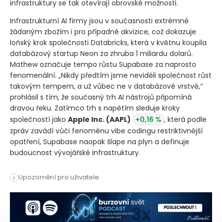
infrastruktury se tak otevírají obrovské možnosti.
Infrastrukturní AI firmy jsou v současnosti extrémně
žádaným zbožím i pro případné akvizice, což dokazuje
loňský krok společnosti Databricks, která v květnu koupila
databázový startup Neon za zhruba 1 miliardu dolarů.
Mathew označuje tempo růstu Supabase za naprosto
fenomenální. „Nikdy předtím jsme neviděli společnost růst
takovým tempem, a už vůbec ne v databázové vrstvě,“
prohlásil s tím, že současný trh AI nástrojů připomíná
dravou řeku. Zatímco trh s napětím sleduje kroky
společností jako
Apple Inc.
(AAPL)
+0,16 %
, která podle
zpráv zavádí vůči fenoménu vibe codingu restriktivnější
opatření, Supabase naopak šlape na plyn a definuje
budoucnost vývojářské infrastruktury.
Technologický startup Supabase získal novou investici ve výš
Upozornění pro uživatele
i
Technologický startup Supabase získal novou investici ve výš