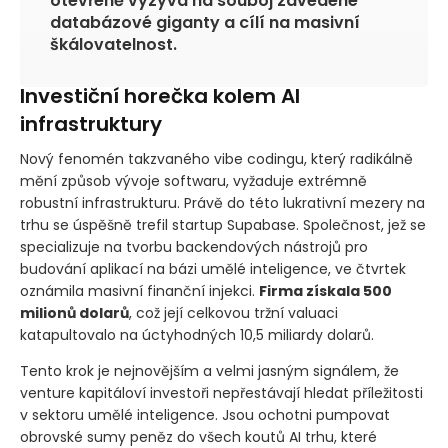
otevřeně vyzývá na souboj zavedené
databázové giganty a cílí na masivní
škálovatelnost.
Investiční horečka kolem AI
infrastruktury
Nový fenomén takzvaného vibe codingu, který radikálně
mění způsob vývoje softwaru, vyžaduje extrémně
robustní infrastrukturu. Právě do této lukrativní mezery na
trhu se úspěšně trefil startup Supabase. Společnost, jež se
specializuje na tvorbu backendových nástrojů pro
budování aplikací na bázi umělé inteligence, ve čtvrtek
oznámila masivní finanční injekci.
Firma získala 500
milionů dolarů
, což její celkovou tržní valuaci
katapultovalo na úctyhodných 10,5 miliardy dolarů.
Tento krok je nejnovějším a velmi jasným signálem, že
venture kapitáloví investoři nepřestávají hledat příležitosti
v sektoru umělé inteligence. Jsou ochotni pumpovat
obrovské sumy peněz do všech koutů AI trhu, které