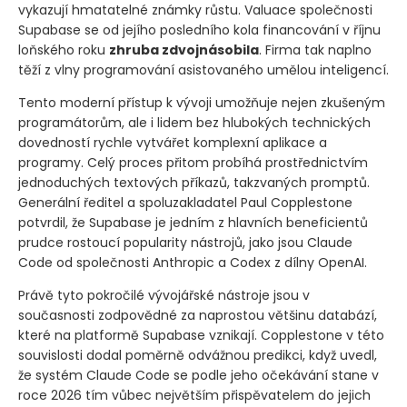
vykazují hmatatelné známky růstu. Valuace společnosti
Supabase se od jejího posledního kola financování v říjnu
loňského roku
zhruba zdvojnásobila
. Firma tak naplno
těží z vlny programování asistovaného umělou inteligencí.
Tento moderní přístup k vývoji umožňuje nejen zkušeným
programátorům, ale i lidem bez hlubokých technických
dovedností rychle vytvářet komplexní aplikace a
programy. Celý proces přitom probíhá prostřednictvím
jednoduchých textových příkazů, takzvaných promptů.
Generální ředitel a spoluzakladatel Paul Copplestone
potvrdil, že Supabase je jedním z hlavních beneficientů
prudce rostoucí popularity nástrojů, jako jsou Claude
Code od společnosti Anthropic a Codex z dílny OpenAI.
Právě tyto pokročilé vývojářské nástroje jsou v
současnosti zodpovědné za naprostou většinu databází,
které na platformě Supabase vznikají. Copplestone v této
souvislosti dodal poměrně odvážnou predikci, když uvedl,
že systém Claude Code se podle jeho očekávání stane v
roce 2026 tím vůbec největším přispěvatelem do jejich