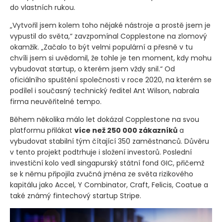
do vlastních rukou.
„Vytvořil jsem kolem toho nějaké nástroje a prostě jsem je
vypustil do světa,“ zavzpomínal Copplestone na zlomový
okamžik. „Začalo to být velmi populární a přesně v tu
chvíli jsem si uvědomil, že tohle je ten moment, kdy mohu
vybudovat startup, o kterém jsem vždy snil.“ Od
oficiálního spuštění společnosti v roce 2020, na kterém se
podílel i současný technický ředitel Ant Wilson, nabrala
firma neuvěřitelné tempo.
Během několika málo let dokázal Copplestone na svou
platformu přilákat
více než 250 000 zákazníků
a
vybudovat stabilní tým čítající 350 zaměstnanců. Důvěru
v tento projekt podtrhuje i složení investorů. Poslední
investiční kolo vedl singapurský státní fond GIC, přičemž
se k němu připojila zvučná jména ze světa rizikového
kapitálu jako Accel, Y Combinator, Craft, Felicis, Coatue a
také známý fintechový startup Stripe.