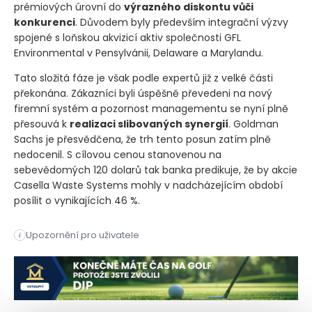
prémiových úrovní do
výrazného diskontu vůči
konkurenci
. Důvodem byly především integrační výzvy
spojené s loňskou akvizicí aktiv společnosti GFL
Environmental v Pensylvánii, Delaware a Marylandu.
Tato složitá fáze je však podle expertů již z velké části
překonána. Zákazníci byli úspěšně převedeni na nový
firemní systém a pozornost managementu se nyní plně
přesouvá k
realizaci slibovaných synergií
. Goldman
Sachs je přesvědčena, že trh tento posun zatím plně
nedocenil. S cílovou cenou stanovenou na
sebevědomých 120 dolarů tak banka predikuje, že by akcie
Casella Waste Systems mohly v nadcházejícím období
posílit o vynikajících 46 %.
Investiční banka Goldman Sachs aktualizovala svůj ostře sled
Upozornění pro uživatele
i
Investiční banka Goldman Sachs aktualizovala svůj ostře sled