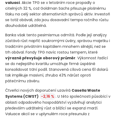
valuaci
. Akcie TPG se v letošním roce propadly o
citelných 32 %, což Goldman Sachs přisuzuje plošnému
tlaku na celý sektor alternativních správců aktiv. Investoři
se totiž obávali, zda jsou dosavadní tempa ročního růstu
dlouhodobě udržitelná.
Banka však tento pesimismus odmítá. Podle její analýzy
zůstává růst napříč soukromými úvěry, správou majetku i
tradičním privátním kapitálem mnohem silnější, než se
trh obával. Fondy TPG navíc rostou tempem, které
výrazně převyšuje oborový průměr
. Výkonnost řadící
se do nejlepšího kvartilu umožňuje firmě úspěšně
konsolidovat tržní podíl. Stanovená cílová cena 61 dolarů
tak implikuje masivní, zhruba 43% nárůst oproti
pátečnímu závěru.
Čtveřici nových doporučení uzavírá
Casella Waste
Systems
(CWST)
-2,16 %
. U této společnosti působící v
oblasti odpadového hospodářství vyzdvihují analytici
především udržitelný růst a blížící se expanzi marží.
Valuace akcií se v uplynulém roce přesunula z