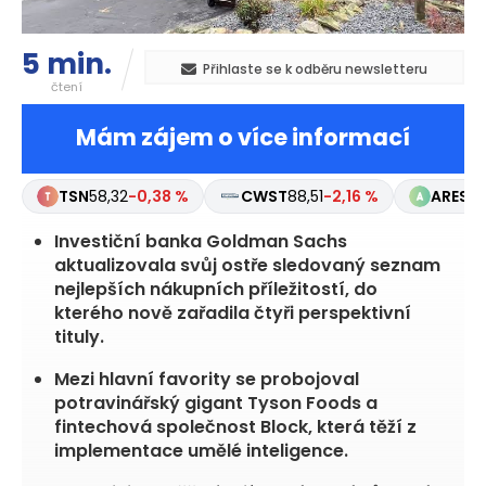
5 min.
Přihlaste se k odběru newsletteru
čtení
Mám zájem o více informací
TSN
58,32
-0,38 %
TPG
49,56
+2,16 %
CWST
88
Investiční banka Goldman Sachs
aktualizovala svůj ostře sledovaný seznam
nejlepších nákupních příležitostí, do
kterého nově zařadila čtyři perspektivní
tituly.
Mezi hlavní favority se probojoval
potravinářský gigant Tyson Foods a
fintechová společnost Block, která těží z
implementace umělé inteligence.