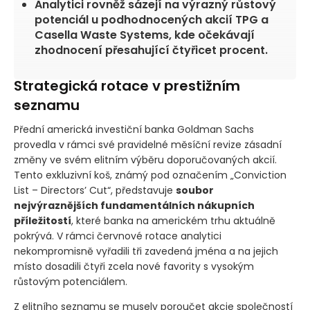
Analytici rovněž sázejí na výrazný růstový
potenciál u podhodnocených akcií TPG a
Casella Waste Systems, kde očekávají
zhodnocení přesahující čtyřicet procent.
Strategická rotace v prestižním
seznamu
Přední americká investiční banka Goldman Sachs
provedla v rámci své pravidelné měsíční revize zásadní
změny ve svém elitním výběru doporučovaných akcií.
Tento exkluzivní koš, známý pod označením „Conviction
List – Directors’ Cut“, představuje
soubor
nejvýraznějších fundamentálních nákupních
příležitostí
, které banka na americkém trhu aktuálně
pokrývá. V rámci červnové rotace analytici
nekompromisně vyřadili tři zavedená jména a na jejich
místo dosadili čtyři zcela nové favority s vysokým
růstovým potenciálem.
Z elitního seznamu se musely poroučet akcie společností