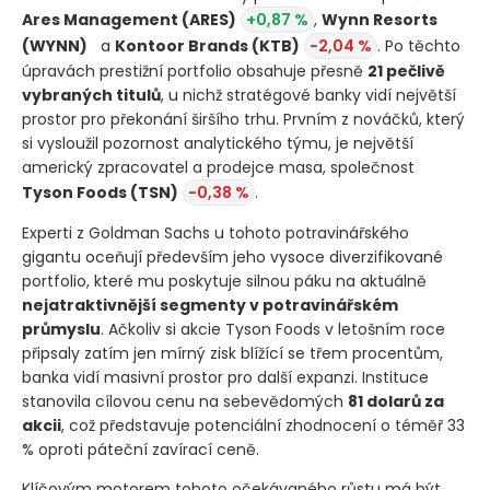
Ares Management
(ARES)
+0,87 %
,
Wynn Resorts
(WYNN)
a
Kontoor Brands
(KTB)
-2,04 %
. Po těchto
úpravách prestižní portfolio obsahuje přesně
21 pečlivě
vybraných titulů
, u nichž stratégové banky vidí největší
prostor pro překonání širšího trhu. Prvním z nováčků, který
si vysloužil pozornost analytického týmu, je největší
americký zpracovatel a prodejce masa, společnost
Tyson Foods
(TSN)
-0,38 %
.
Experti z Goldman Sachs u tohoto potravinářského
gigantu oceňují především jeho vysoce diverzifikované
portfolio, které mu poskytuje silnou páku na aktuálně
nejatraktivnější segmenty v potravinářském
průmyslu
. Ačkoliv si akcie Tyson Foods v letošním roce
připsaly zatím jen mírný zisk blížící se třem procentům,
banka vidí masivní prostor pro další expanzi. Instituce
stanovila cílovou cenu na sebevědomých
81 dolarů za
akcii
, což představuje potenciální zhodnocení o téměř 33
% oproti páteční zavírací ceně.
Klíčovým motorem tohoto očekávaného růstu má být