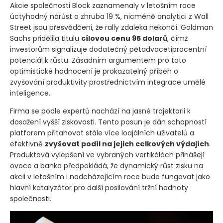
Akcie společnosti Block zaznamenaly v letošním roce
úctyhodný nárůst o zhruba 19 %, nicméně analytici z Wall
Street jsou přesvědčeni, že rally zdaleka nekončí. Goldman
Sachs přidělila titulu
cílovou cenu 95 dolarů
, čímž
investorům signalizuje dodatečný pětadvacetiprocentní
potenciál k růstu. Zásadním argumentem pro toto
optimistické hodnocení je prokazatelný příběh o
zvyšování produktivity prostřednictvím integrace umělé
inteligence.
Firma se podle expertů nachází na jasné trajektorii k
dosažení vyšší ziskovosti. Tento posun je dán schopností
platforem přitahovat stále více loajálních uživatelů a
efektivně
zvyšovat podíl na jejich celkových výdajích
.
Produktová vylepšení ve vybraných vertikálách přinášejí
ovoce a banka předpokládá, že dynamický růst zisku na
akcii v letošním i nadcházejícím roce bude fungovat jako
hlavní katalyzátor pro další posilování tržní hodnoty
společnosti.