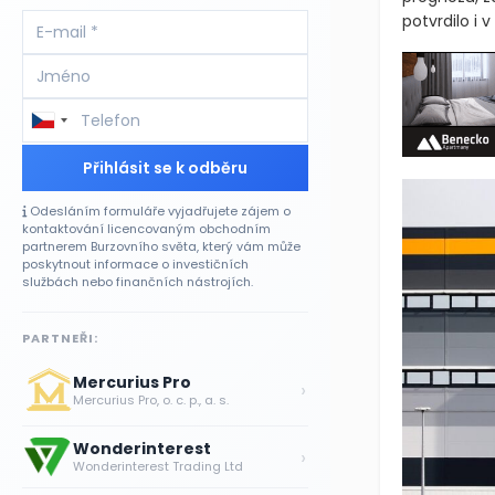
potvrdilo i 
Přihlásit se k odběru
Odesláním formuláře vyjadřujete zájem o
kontaktování licencovaným obchodním
partnerem Burzovního světa, který vám může
poskytnout informace o investičních
službách nebo finančních nástrojích.
PARTNEŘI:
Mercurius Pro
›
Mercurius Pro, o. c. p., a. s.
Wonderinterest
›
Wonderinterest Trading Ltd