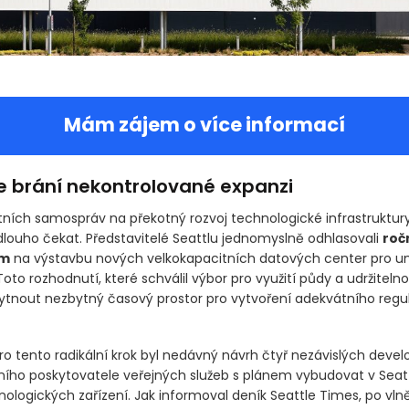
Mám zájem o více informací
e brání nekontrolované expanzi
ních samospráv na překotný rozvoj technologické infrastruktur
louho čekat. Představitelé Seattlu jednomyslně odhlasovali
roč
um
na výstavbu nových velkokapacitních datových center pro 
 Toto rozhodnutí, které schválil výbor pro využití půdy a udržiteln
tnout nezbytný časový prostor pro vytvoření adekvátního regu
 tento radikální krok byl nedávný návrh čtyř nezávislých develo
stního poskytovatele veřejných služeb s plánem vybudovat v Seat
nologických zařízení. Jak informoval deník Seattle Times, po vln