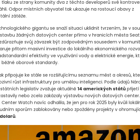
 tlaku ze strany komunity dva z těchto developerů své kontrove
áhli. Odpor místních obyvatel tak ukazuje na rostoucí obavy z
ální zátěže.
chnologického gigantu se snaží situaci uklidnit tvrzením, že v s
ýstavbu žádných datových center přímo v hranicích města Seatt
zdůrazňuje svůj závazek být zodpovědným sousedem v komunitá
aruje přitom masivní investice do lokálního ekonomického rozvoj
dstandardní efektivity ve využívání vody a elektrické energie, k
 běžné oborové standardy.
ak připojuje ke stále se rozšiřujícímu seznamu měst a okresů, kte
zivní růst infrastruktury pro umělou inteligenci. Podle údajů Nár
státních legislativ zvažuje aktuálně
14 amerických států
přijet
zastavily nebo zcela zakázaly výstavbu nových datových center.
Center Watch navíc odhalila, že jen pro rok 2025 byly kvůli loká
udním sporům zablokovány nebo zpožděny projekty v ohromují
 dolarů
.