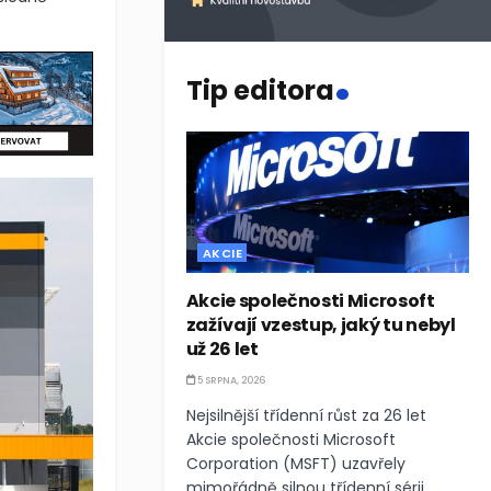
.
Tip editora
AKCIE
Akcie společnosti Microsoft
zažívají vzestup, jaký tu nebyl
už 26 let
5 SRPNA, 2026
Nejsilnější třídenní růst za 26 let
Akcie společnosti Microsoft
Corporation (MSFT) uzavřely
mimořádně silnou třídenní sérii,