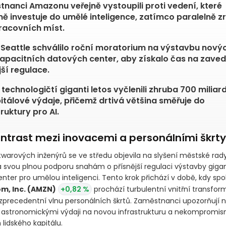
nanci Amazonu veřejně vystoupili proti vedení, které
ě investuje do umělé inteligence, zatímco paralelně zr
pracovních míst.
Seattle schválilo roční moratorium na výstavbu nový
apacitních datových center, aby získalo čas na zaved
jší regulace.
 technologičtí giganti letos vyčlenili zhruba 700 miliar
itálové výdaje, přičemž drtivá většina směřuje do
ruktury pro AI.
ontrast mezi inovacemi a personálními škrty
warových inženýrů se ve středu objevila na slyšení městské rady
la svou plnou podporu snahám o přísnější regulaci výstavby giga
nter pro umělou inteligenci. Tento krok přichází v době, kdy sp
m, Inc.
(AMZN)
+0,82 %
prochází turbulentní vnitřní transform
zprecedentní vlnu personálních škrtů. Zaměstnanci upozorňují 
 astronomickými výdaji na novou infrastrukturu a nekompromis
lidského kapitálu.