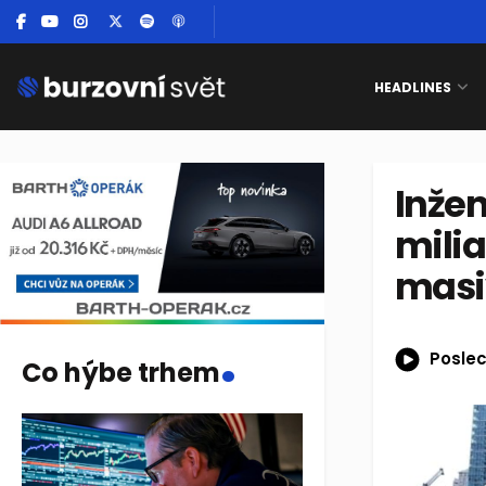
HEADLINES
Inže
milia
masi
.
Poslec
Co hýbe trhem