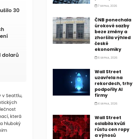
7 SRPNA, 2026
ušilo 30
ČNB ponechala
úrokové sazby
ch
beze změny a
ení
zhoršila výhled
české
ekonomiky
d dolarů
6 SRPNA, 2026
Wall Street
uzavřela na
rekordech, trhy
podpořily AI
firmy
 v Seattlu,
ntických
4 SRPNA, 2026
olečnost
ací, která
Wall Street
na hluboký
oslabila kvůli
růstu cen ropy
ním
a výnosů