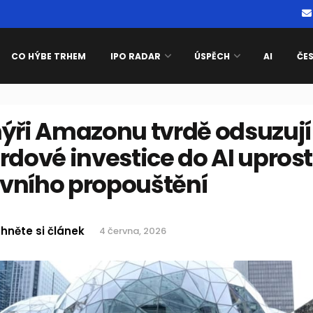
CO HÝBE TRHEM
IPO RADAR
ÚSPĚCH
AI
ČE
nýři Amazonu tvrdě odsuzují
rdové investice do AI upros
vního propouštění
hněte si článek
4 června, 2026