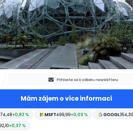
Přihlaste se k odběru newsletteru
Mám zájem o více informací
74,48
+0,82 %
MSFT
499,99
+0,03 %
GOOGL
354,3
92,10
+0,37 %