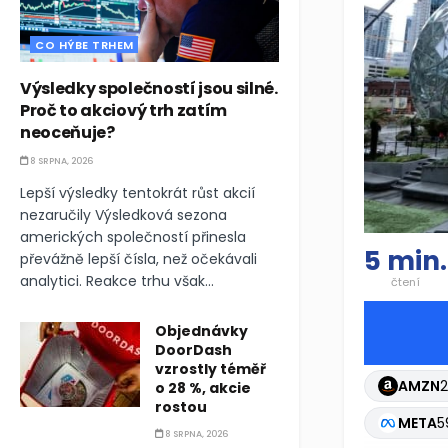
CO HÝBE TRHEM
Výsledky společností jsou silné.
Proč to akciový trh zatím
neoceňuje?
8 SRPNA, 2026
Lepší výsledky tentokrát růst akcií
nezaručily Výsledková sezona
amerických společností přinesla
5 min.
převážně lepší čísla, než očekávali
analytici. Reakce trhu však...
čtení
Objednávky
DoorDash
vzrostly téměř
AMZN
2
o 28 %, akcie
rostou
META
5
8 SRPNA, 2026