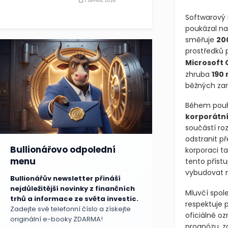
7 SRPNA, 2026
Softwarový 
poukázal na
směřuje
200
prostředků 
Microsoft 
zhruba
190 
běžných za
Během pouhý
korporátn
součástí ro
odstranit př
Bullionářovo odpolední
korporaci ta
menu
tento přístu
vybudovat m
Bullionářův newsletter přináší
nejdůležitější novinky z finančních
Mluvčí spole
trhů a informace ze světa investic.
respektuje 
Zadejte své telefonní číslo a získejte
oficiálně oz
originální e-booky ZDARMA!
prognózu, z