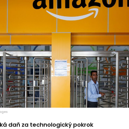
mages
cká daň za technologický pokrok