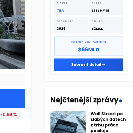
dodavatelskému řetězci.
TICKER
BURZA
TBA
LSE / NYSE
DATUM IPO
CÍL IPO
2026
$2MLD
POTENCIÁLNÍ OCENĚNÍ
$66MLD
Zobrazit detail
.
Nejčtenější zprávy
Wall Street po
0
-0,96 %
slabých datech
z trhu práce
posiluje