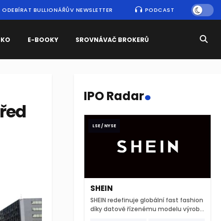
ODEBÍRAT BULLIONÁŘŮV NEWSLETTER
PODCAST
SKO
E-BOOKY
SROVNÁVAČ BROKERŮ
.
IPO Radar
třed
LSE / NYSE
SHEIN
SHEIN redefinuje globální fast fashion
díky datově řízenému modelu výroby
a extrémně rychlému