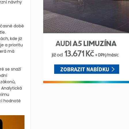
rzní návrhy
oučasné době
le.
ch, kde již
e a prioritu
terá má
ré se snaží
odní
í zákonů,
 Analytická
lnímu
cí hodnotě