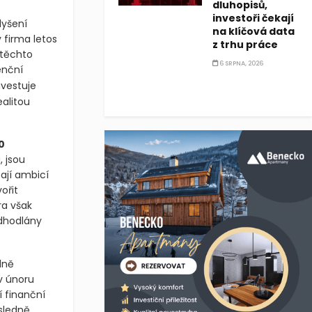
dluhopisů,
investoři čekají
lyšení
na klíčová data
 firma letos
z trhu práce
 těchto
6 SRPNA, 2026
enční
vestuje
ealitou
0
, jsou
ají ambicí
ořit
ra však
odhodlány
.
lně
v únoru
í finanční
sledně