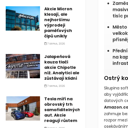
Zaměst
Akcie Micron
masivn
klesají, ale
tisíc 
nejhoršímu
výprodeji
Město 
paměťových
velkok
čipů unikly
přísně
7 SRPNA, 2026
Přední
Jalapeňová
na kap
kauza tlačí
infrast
akcie Chipotle
níž. Analytici ale
Ostrý k
zůstávají klidní
7 SRPNA, 2026
Skupina soft
aby vyjádři
Tesla míří na
datových ce
obrovský trh
Amazon.co
samořiditelných
zahrnuje be
aut. Akcie
rozpor mezi
reagují růstem
osekáváním 