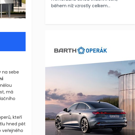
během níž vzrostly celkem...
y na sebe
ní
umělou
ost, má
lačního
perů, kteří
tlu hned pět
ě veřejného