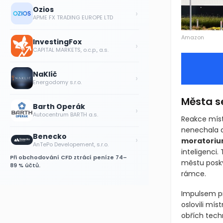
Ozios
›
APME FX TRADING EUROPE LTD
Amazon
InvestingFox
›
CAPITAL MARKETS, o.c.p., a.s.
NaKlíč
›
Energodomy s.r.o.
Města s
Barth Operák
›
Autocentrum BARTH a.s.
Reakce míst
nenechala d
Benecko
›
moratori
AnTePo Developement, s.r.o.
inteligenci.
Při obchodování CFD ztrácí peníze 74–
městu posky
89 % účtů.
rámce.
Impulsem pro
oslovili mí
obřích tech