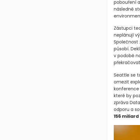
pobouření a
následně st
environment
Zástupci te
neplánují v
Společnost 
působí. Dekl
v podobě na
překračovat
Seattle se t
omezit explo
konference 
které by po
zpráva Data 
odporu a so
156 miliard