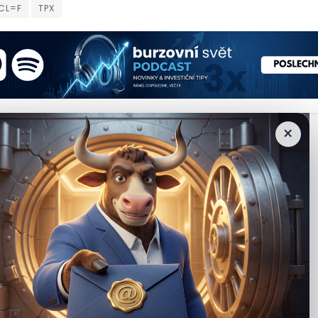
CL=F
TPX
×