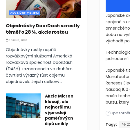
CO HÝBE TRHEM
Japonské ak
spojené s um
Objednávky DoorDash vzrostly
amerického 
téměř o 28 %, akcie rostou
dobu na vyšš
východě po 
8 SRPNA, 2026
Objednávky rostly napříč
Technologic
rozvážkovými službami Americká
jednodenní p
rozvážková společnost DoorDash
(DASH) zaznamenala ve druhém
Japonské tit
čtvrtletí výrazný růst objemu
Manufacturin
objednávek. Jejich celkový...
Renesas Ele
Nasdaq 100 o
navíc techno
Akcie Micron
klesají, ale
burzu, který
nejhoršímu
výprodeji
Upozorněn
Japonské akc
i
paměťových
čipů unikly
Japonské akc
Tagy:
^N2