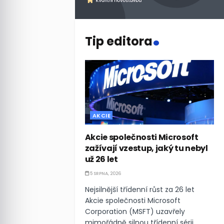
.
Tip editora
AKCIE
Akcie společnosti Microsoft
zažívají vzestup, jaký tu nebyl
už 26 let
5 SRPNA, 2026
Nejsilnější třídenní růst za 26 let
Akcie společnosti Microsoft
Corporation (MSFT) uzavřely
mimořádně silnou třídenní sérii,