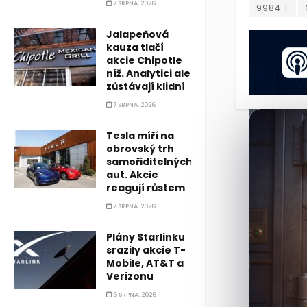
7 SRPNA, 2026
9984.T
Jalapeňová
kauza tlačí
akcie Chipotle
níž. Analytici ale
zůstávají klidní
7 SRPNA, 2026
Tesla míří na
obrovský trh
samořiditelných
aut. Akcie
reagují růstem
7 SRPNA, 2026
Plány Starlinku
srazily akcie T-
Mobile, AT&T a
Verizonu
6 SRPNA, 2026