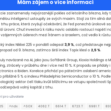
Mám zájem o více informací
cie zaznamenaly nejvýraznější pokles od letošního března, kdy ti
ělou inteligencí ustoupily ze svých maxim. Stojí za tím silná da
trhu práce, která zvyšují očekávání, že Fed ponechá úrokové sa
í úrovni. Chuť investorů k riziku navíc oslabilo rostoucí napětí n
vzájemných úderech mezi Íránem a Izraelem, což vedlo k růstu 
ký index Nikkei 225 v pondělí odepsal
3,9 %
, což představuje nej
ropad od 9. března, zatímco širší index Topix klesl o
2,5 %
.
uly navázané na AI, jako jsou SoftBank Group, Kioxia Holdings a 
g, ztrácely v průběhu dne i více než 10 %. K propadu se přidaly i
ctronics a Ibiden. Korekce přichází po pátečním oslabení ameri
 přibližně 5 % a indexu Philadelphia Semiconductor o 10 %. Podle
logický sektor čelí tlaku kvůli blížícímu se vstupu společnosti 
 odčerpává volný kapitál z trhu.
í pro uživatele
ie zaznamenaly nejvýraznější pokles od letošního března, kdy tit
ie zaznamenaly nejvýraznější pokles od letošního března, kdy tit
25
^ndx
^SOX
4062.T
6614.T
6723.T
6981.T
830