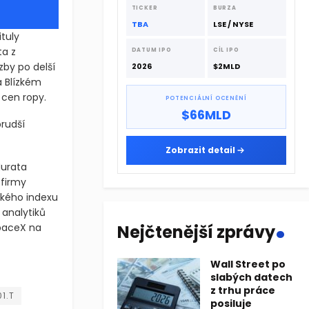
dodavatelskému řetězci.
TICKER
BURZA
TBA
LSE / NYSE
tuly
ta z
DATUM IPO
CÍL IPO
zby po delší
2026
$2MLD
a Blízkém
cen ropy.
POTENCIÁLNÍ OCENĚNÍ
$66MLD
prudší
Zobrazit detail
Murata
 firmy
ckého indexu
.
 analytiků
SpaceX na
Nejčtenější zprávy
Wall Street po
uly spojené s umělou inteligencí ustoupily ze svých maxim. Stojí
slabých datech
z trhu práce
uly spojené s umělou inteligencí ustoupily ze svých maxim. Stojí
1.T
posiluje