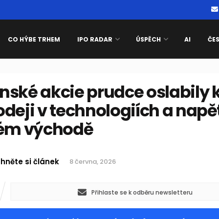
CO HÝBE TRHEM
IPO RADAR
ÚSPĚCH
AI
ČE
ské akcie prudce oslabily k
deji v technologiích a napě
kém východě
hněte si článek
8 června, 2026
Přihlaste se k odběru newsletteru