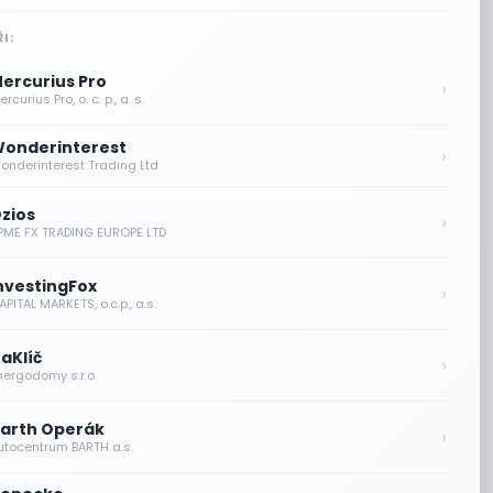
I:
ercurius Pro
›
rcurius Pro, o. c. p., a. s.
onderinterest
›
onderinterest Trading Ltd
zios
›
PME FX TRADING EUROPE LTD
nvestingFox
›
PITAL MARKETS, o.c.p., a.s.
aKlíč
›
nergodomy s.r.o.
arth Operák
›
utocentrum BARTH a.s.