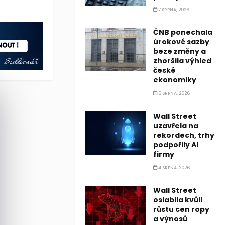
7 SRPNA, 2026
ČNB ponechala
úrokové sazby
beze změny a
zhoršila výhled
české
ekonomiky
6 SRPNA, 2026
Wall Street
uzavřela na
rekordech, trhy
podpořily AI
firmy
4 SRPNA, 2026
Wall Street
oslabila kvůli
růstu cen ropy
a výnosů