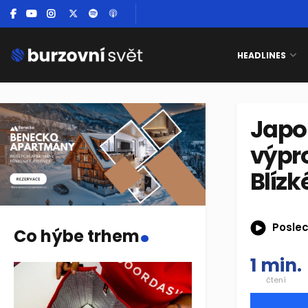
HEADLINES
Japon
výpro
Blíz
.
Poslec
Co hýbe trhem
1 min.
čtení