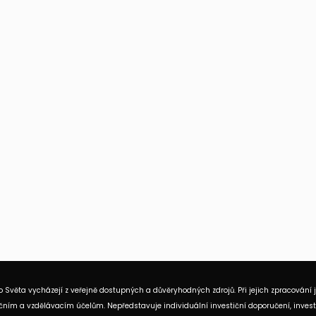
 Světa vycházejí z veřejně dostupných a důvěryhodných zdrojů. Při jejich zpracování 
ním a vzdělávacím účelům. Nepředstavuje individuální investiční doporučení, investi