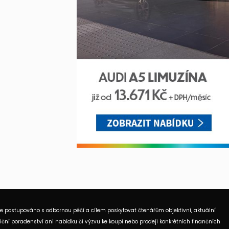
je postupováno s odbornou péčí a cílem poskytovat čtenářům objektivní, aktuální
ční poradenství ani nabídku či výzvu ke koupi nebo prodeji konkrétních finančních