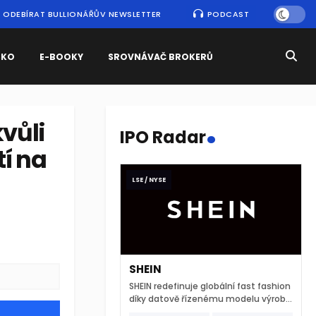
ODEBÍRAT BULLIONÁŘŮV NEWSLETTER
PODCAST
SKO
E-BOOKY
SROVNÁVAČ BROKERŮ
.
vůli
IPO Radar
tí na
LSE / NYSE
SHEIN
SHEIN redefinuje globální fast fashion
díky datově řízenému modelu výroby
a extrémně rychlému