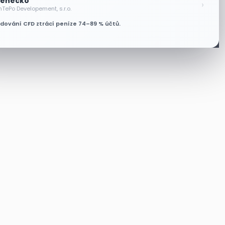
enecko
›
nTePo Developement, s.r.o.
odování CFD ztrácí peníze 74–89 % účtů.