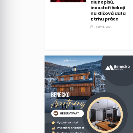
dluhopisů,
investoři čekají
na klíčová data
z trhu práce
6 SRPNA, 2026