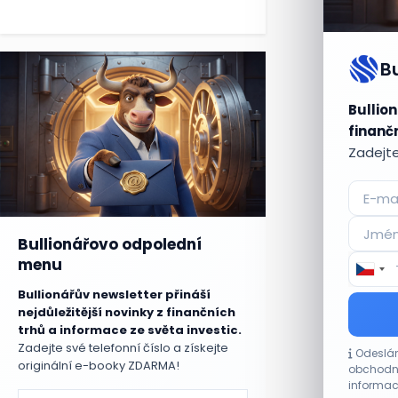
B
Bullion
finančn
Zadejte
Bullionářovo odpolední
menu
Bullionářův newsletter přináší
nejdůležitější novinky z finančních
trhů a informace ze světa investic.
Zadejte své telefonní číslo a získejte
Odeslán
originální e-booky ZDARMA!
obchodní
informac