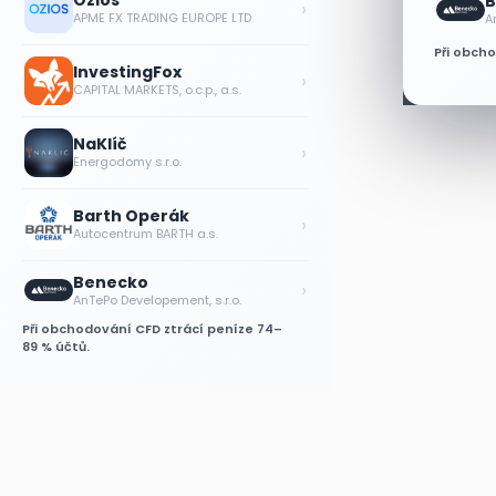
Ozios
B
›
APME FX TRADING EUROPE LTD
A
Při obch
InvestingFox
›
CAPITAL MARKETS, o.c.p., a.s.
NaKlíč
›
Energodomy s.r.o.
Barth Operák
›
Autocentrum BARTH a.s.
Benecko
›
AnTePo Developement, s.r.o.
Při obchodování CFD ztrácí peníze 74–
89 % účtů.