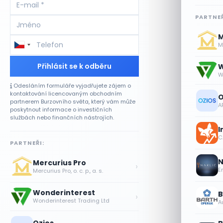
PARTNEŘ
M
Me
Přihlásit se k odběru
W
W
Odesláním formuláře vyjadřujete zájem o
kontaktování licencovaným obchodním
O
partnerem Burzovního světa, který vám může
A
poskytnout informace o investičních
službách nebo finančních nástrojích.
I
CA
PARTNEŘI:
N
Mercurius Pro
›
E
Mercurius Pro, o. c. p., a. s.
Wonderinterest
B
›
Wonderinterest Trading Ltd
A