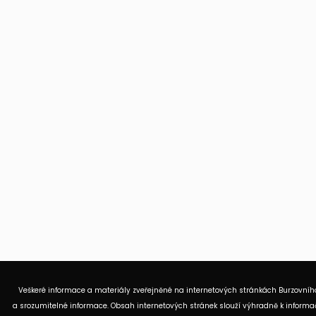
Veškeré informace a materiály zveřejněné na internetových stránkách Burzovního
a srozumitelné informace. Obsah internetových stránek slouží výhradně k informač