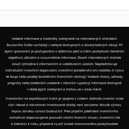
Veškeré informace a materiály zveřejněné na internetových stránkách
Burzovního Světa vycházejí z veřejně dostupných a důvěryhodných zdrojů. Při
jejich zpracování je postupováno s odbornou péčí a cílem poskytovat čtenářům
objektivní, aktuální a srozumitelné informace. Obsah internetových stránek
slouží výhradně k informačním a vzdělávacím účelům. Nepředstavuje
individuální investiční doporučení, investiční poradenství ani nabídku či výzvu
ke koupi nebo prodeji konkrétních finančních nástrojů. Veškeré názory, odhady,
prognózy nebo očekávání uvedené v článcích vyjadřují informace dostupné
v době jejich zveřejnění a mohou se v čase měnit.
Investování na kapitálových trzích je spojeno s rizikem. Hodnota investic může
růst i klesat a návratnost investované částky není zaručena. Minulé výnosy
nejsou zárukou výnosů budoucích. Před přijetím jakéhokoli investičního
rozhodnutí doporučujeme posoudit vlastní finanční situaci, investiční cíle
a toleranci k riziku, případně využít služeb licencovaného poskytovatele