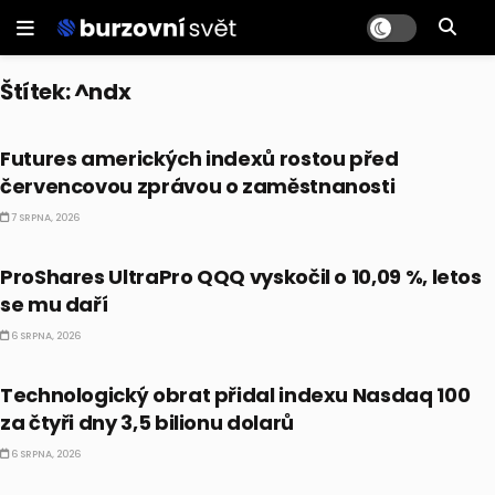
Štítek:
^ndx
PRÁVĚ TEĎ
Futures amerických indexů rostou před
červencovou zprávou o zaměstnanosti
7 SRPNA, 2026
ETF
ProShares UltraPro QQQ vyskočil o 10,09 %, letos
se mu daří
6 SRPNA, 2026
CO HÝBE TRHEM
Technologický obrat přidal indexu Nasdaq 100
za čtyři dny 3,5 bilionu dolarů
6 SRPNA, 2026
CO HÝBE TRHEM