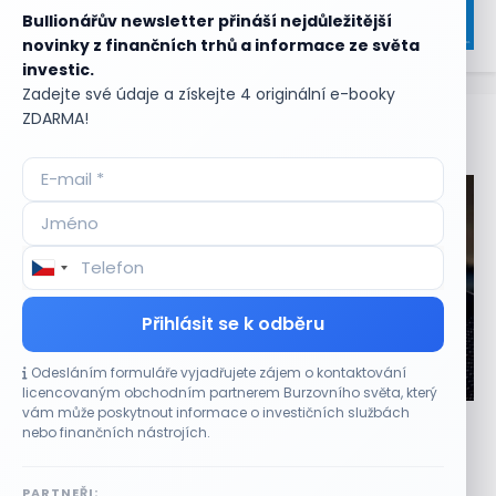
Bullionářův newsletter přináší nejdůležitější
novinky z finančních trhů a informace ze světa
investic.
Zadejte své údaje a získejte 4 originální e-booky
ZDARMA!
Aktuální
příležitosti
Přihlásit se k odběru
Odesláním formuláře vyjadřujete zájem o kontaktování
CO HÝBE TRHEM
licencovaným obchodním partnerem Burzovního světa, který
vám může poskytnout informace o investičních službách
Výsledky společností jsou silné. Proč to akciový
nebo finančních nástrojích.
trh zatím neoceňuje?
8 SRPNA, 2026
PARTNEŘI: