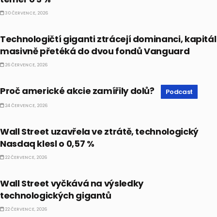
30 ČERVENCE, 2026
ETF
Technologičtí giganti ztrácejí dominanci, kapitál
masivně přetéká do dvou fondů Vanguard
26 ČERVENCE, 2026
PODCAST
Proč americké akcie zamířily dolů?
Podcast
24 ČERVENCE, 2026
BULLIONÁŘ RECAP
Wall Street uzavřela ve ztrátě, technologický
Nasdaq klesl o 0,57 %
22 ČERVENCE, 2026
BULLIONÁŘ OPEN
Wall Street vyčkává na výsledky
technologických gigantů
22 ČERVENCE, 2026