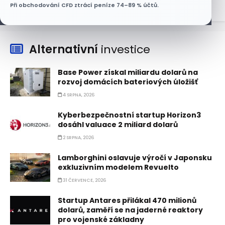
Při obchodování CFD ztrácí peníze 74–89 % účtů.
Alternativní
investice
Base Power získal miliardu dolarů na
rozvoj domácích bateriových úložišť
4 SRPNA, 2026
Kyberbezpečnostní startup Horizon3
dosáhl valuace 2 miliard dolarů
2 SRPNA, 2026
Lamborghini oslavuje výročí v Japonsku
exkluzivním modelem Revuelto
31 ČERVENCE, 2026
Startup Antares přilákal 470 milionů
dolarů, zaměří se na jaderné reaktory
pro vojenské základny