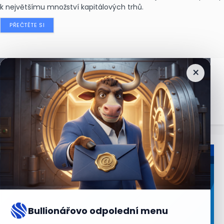
k největšímu množství kapitálových trhů.
PŘEČTĚTE SI
×
Nejčtenější
zprávy
Bullionářovo odpolední menu