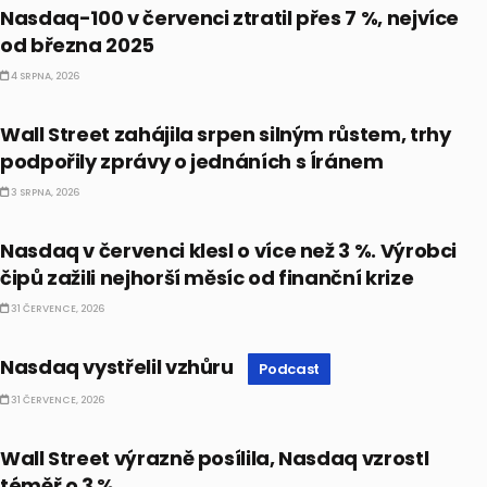
Nasdaq-100 v červenci ztratil přes 7 %, nejvíce
od března 2025
4 SRPNA, 2026
BULLIONÁŘ OPEN
Wall Street zahájila srpen silným růstem, trhy
podpořily zprávy o jednáních s Íránem
3 SRPNA, 2026
BULLIONÁŘ RECAP
Nasdaq v červenci klesl o více než 3 %. Výrobci
čipů zažili nejhorší měsíc od finanční krize
31 ČERVENCE, 2026
PODCAST
Nasdaq vystřelil vzhůru
Podcast
31 ČERVENCE, 2026
BULLIONÁŘ RECAP
Wall Street výrazně posílila, Nasdaq vzrostl
téměř o 3 %