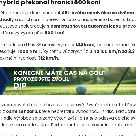
hybrid překonal hranici 800 koní
ého modelu je kombinace
4,0litrového osmiválce se dvěma
hadly
a synchronního elektromotoru napájeného baterií o kap
soustava spolupracuje s
osmistupňovou automatickou přev
systémový výkon přes
800 koní
.
 s modelem Urus SE narostl výkon o
144 koní
, zatímco maximáln
esahuje
1 000 Nm
. Díky tomu vůz zrychlí z
0 na 100 km/h za 3,
ximální rychlosti
312 km/h
.
 zapracovalo také na brzdové soustavě. Systém Integrated Pow
a z
osmi senzorů
, které nepřetržitě vyhodnocují trakci i aktuál
 Podle výrobce se brzdný výkon zvýšil o
10 %
a odezva celého s
edchozímu modelu Urus Performante se spalovacím motorem.