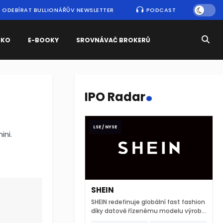
ODEBÍRAT BULLIONÁŘŮV NEWSLETTER
PODCAST
SKO
E-BOOKY
SROVNÁVAČ BROKERŮ
.
IPO Radar
LSE / NYSE
ini.
SHEIN
SHEIN redefinuje globální fast fashion
díky datově řízenému modelu výroby
a extrémně rychlému