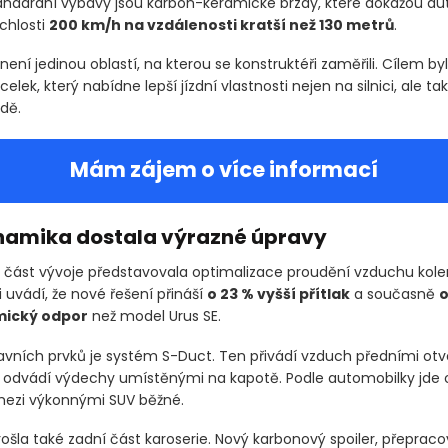
andardní výbavy jsou karbon-keramické brzdy, které dokážou au
ychlosti
200 km/h na vzdálenosti kratší než 130 metrů
.
není jedinou oblastí, na kterou se konstruktéři zaměřili. Cílem byl
elek, který nabídne lepší jízdní vlastnosti nejen na silnici, ale tak
zdě.
Mám zájem o více informací
amika dostala výrazné úpravy
ást vývoje představovala optimalizace proudění vzduchu kole
 uvádí, že nové řešení přináší
o 23 % vyšší přítlak
a současně
o
ický odpor
než model Urus SE.
avních prvků je systém S-Duct. Ten přivádí vzduch předními otv
j odvádí výdechy umístěnými na kapotě. Podle automobilky jde o
mezi výkonnými SUV běžné.
ošla také zadní část karoserie. Nový karbonový spoiler, přeprac