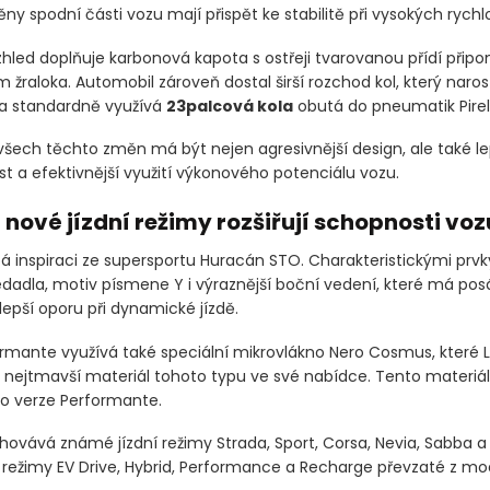
ěny spodní části vozu mají přispět ke stabilitě při vysokých rychl
hled doplňuje karbonová kapota s ostřeji tvarovanou přídí připo
žraloka. Automobil zároveň dostal širší rozchod kol, který naros
 a standardně využívá
23palcová kola
obutá do pneumatik Pirelli
šech těchto změn má být nejen agresivnější design, ale také le
t a efektivnější využití výkonového potenciálu vozu.
 nové jízdní režimy rozšiřují schopnosti voz
pá inspiraci ze supersportu Huracán STO. Charakteristickými prvk
edadla, motiv písmene Y i výraznější boční vedení, které má po
epší oporu při dynamické jízdě.
rmante využívá také speciální mikrovlákno Nero Cosmus, které 
 nejtmavší materiál tohoto typu ve své nabídce. Tento materiál
o verze Performante.
hovává známé jízdní režimy Strada, Sport, Corsa, Nevia, Sabba a 
 režimy EV Drive, Hybrid, Performance a Recharge převzaté z mod