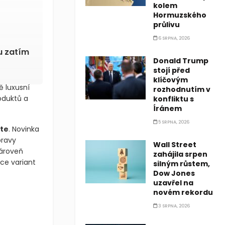
kolem
Hormuzského
průlivu
6 SRPNA, 2026
u zatím
Donald Trump
stojí před
klíčovým
ě luxusní
rozhodnutím v
oduktů a
konfliktu s
Íránem
5 SRPNA, 2026
te
. Novinka
pravy
Wall Street
zároveň
zahájila srpen
íce variant
silným růstem,
Dow Jones
uzavřel na
novém rekordu
3 SRPNA, 2026