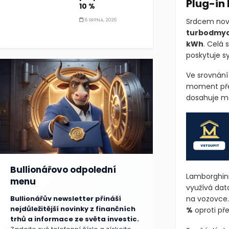
Plug-in 
10 %
Srdcem nov
6 SRPNA, 2026
turbodmyc
kWh
. Celá 
poskytuje 
Ve srovnání
moment př
dosahuje ma
Bullionářovo odpolední
Lamborghini
menu
využívá dat
Bullionářův newsletter přináší
na vozovce.
nejdůležitější novinky z finančních
%
oproti př
trhů a informace ze světa investic.