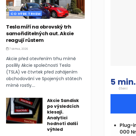
CO HÝBE TRHEM
Tesla míří na obrovský trh
samořiditelných aut. Akcie
reagují růstem
7 SRPNA, 2026
Akcie před otevřením trhu mírně
posílily Akcie společnosti Tesla
(TSLA) ve čtvrtek před zahájením
obchodování ve Spojených státech
5 min.
mírně rostly....
čtení
Akcie Sandisk
po výsledcích
klesají.
Analytici
hodnotí další
Plug-i
výhled
000 N