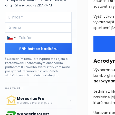
Zadejte své telefonní číslo a získejte
Součástí st
originální e-booky ZDARMA!
zastavit z r
Vyšší výkon 
vyváženější c
sportovní jí
Přihlásit se k odběru
Odesláním formuláře vyjadřujete zájem o
Aerodyn
kontaktování licencovaným obchodním
partnerem Burzovního světa, který vám může
Významnou č
poskytnout informace o investičních
Lamborghini
službách nebo finančních nástrojích.
aerodynam
PARTNEŘI:
Jedním z hl
následně je
Mercurius Pro
›
které není 
Mercurius Pro, o. c. p., a. s.
Úpravami pr
Wonderinterest