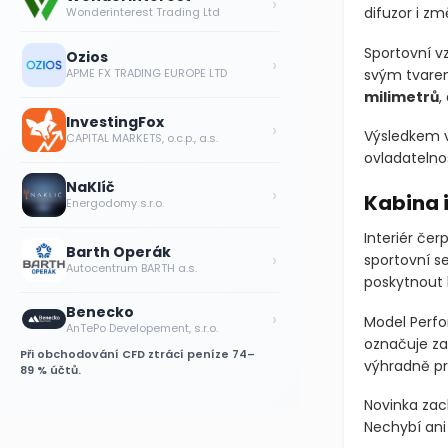
›
difuzor i zm
Wonderinterest Trading Ltd
Sportovní vz
Ozios
›
svým tvarem 
APME FX TRADING EUROPE LTD
milimetrů
,
InvestingFox
›
Výsledkem v
CAPITAL MARKETS, o.c.p., a.s.
ovladatelnos
NaKlíč
›
Kabina i
Energodomy s.r.o.
Interiér čer
Barth Operák
›
sportovní s
Autocentrum BARTH a.s.
poskytnout l
Benecko
›
Model Perfo
AnTePo Developement, s.r.o.
označuje za
Při obchodování CFD ztrácí peníze 74–
výhradně pr
89 % účtů.
Novinka zac
Nechybí ani