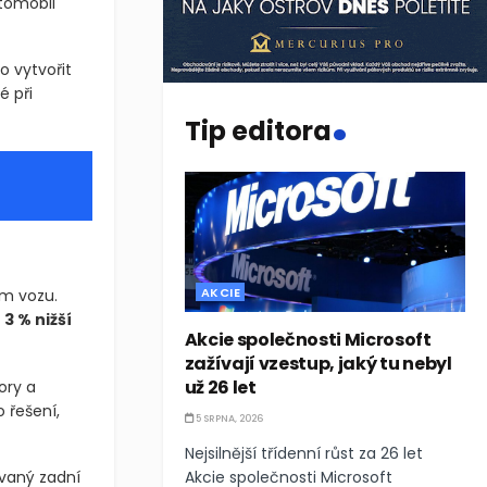
tomobil
o vytvořit
.
é při
Tip editora
AKCIE
m vozu.
 3 % nižší
Akcie společnosti Microsoft
zažívají vzestup, jaký tu nebyl
už 26 let
ory a
 řešení,
5 SRPNA, 2026
Nejsilnější třídenní růst za 26 let
Akcie společnosti Microsoft
ovaný zadní