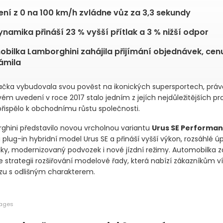
ení z 0 na 100 km/h zvládne vůz za 3,3 sekundy
namika přináší 23 % vyšší přítlak a 3 % nižší odpor
bilka Lamborghini zahájila přijímání objednávek, cen
ámila
ačka vybudovala svou pověst na ikonických supersportech, práv
ém uvedení v roce 2017 stalo jedním z jejích nejdůležitějších pr
ispělo k obchodnímu růstu společnosti.
ghini představilo novou vrcholnou variantu
Urus SE Performan
plug-in hybridní model Urus SE a přináší vyšší výkon, rozsáhlé ú
y, modernizovaný podvozek i nové jízdní režimy. Automobilka 
 strategii rozšiřování modelové řady, která nabízí zákazníkům v
zu s odlišným charakterem.
mages