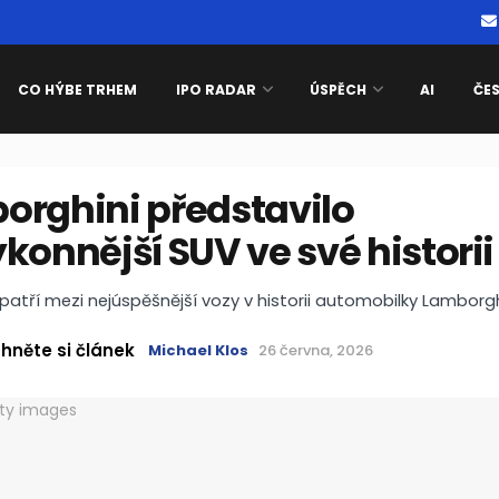
CO HÝBE TRHEM
IPO RADAR
ÚSPĚCH
AI
ČE
orghini představilo
konnější SUV ve své historii
patří mezi nejúspěšnější vozy v historii automobilky Lamborgh
hněte si článek
Michael Klos
26 června, 2026