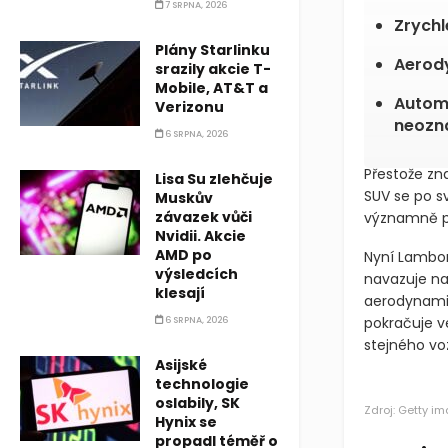
7 SRPNA, 2026
Zrychl
Plány Starlinku
Aerody
srazily akcie T-
Mobile, AT&T a
Automo
Verizonu
neozn
6 SRPNA, 2026
Přestože zn
Lisa Su zlehčuje
SUV se po sv
Muskův
závazek vůči
významně př
Nvidii. Akcie
AMD po
Nyní Lambor
výsledcích
navazuje na 
klesají
aerodynamik
pokračuje ve
6 SRPNA, 2026
stejného vo
Asijské
technologie
oslabily, SK
Zdroj: Getty i
Hynix se
propadl téměř o