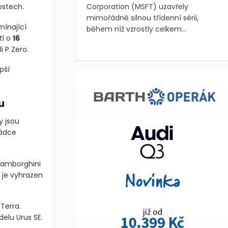
Corporation (MSFT) uzavřely
ostech.
mimořádně silnou třídenní sérii,
mínající
během níž vzrostly celkem...
tl o
16
 P Zero.
pší
u
y jsou
sádce
Lamborghini
 je vyhrazen
Terra.
elu Urus SE.