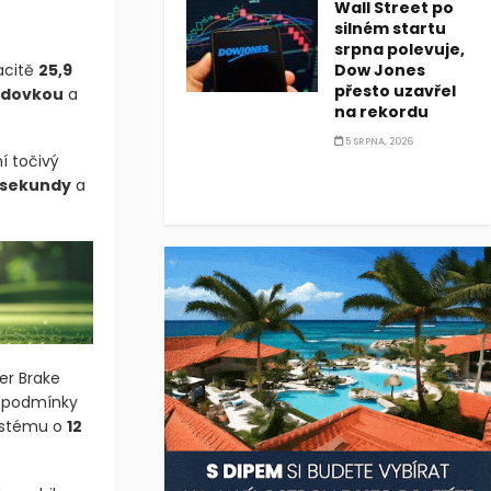
Wall Street po
silném startu
srpna polevuje,
acitě
25,9
Dow Jones
přesto uzavřel
odovkou
a
na rekordu
5 SRPNA, 2026
í točivý
3 sekundy
a
er Brake
ní podmínky
ystému o
12