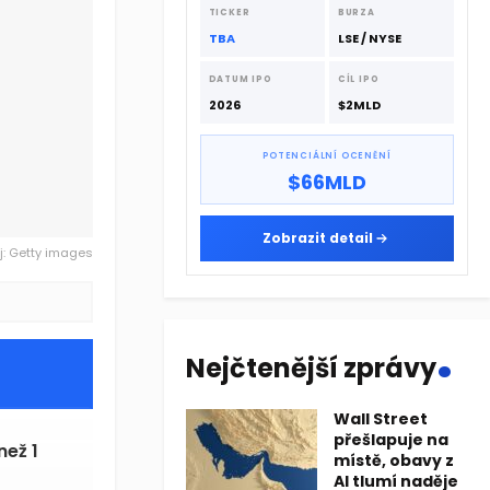
dodavatelskému řetězci.
TICKER
BURZA
TBA
LSE / NYSE
DATUM IPO
CÍL IPO
2026
$2MLD
POTENCIÁLNÍ OCENĚNÍ
$66MLD
Zobrazit detail
j: Getty images
.
Nejčtenější zprávy
Wall Street
přešlapuje na
než 1
místě, obavy z
AI tlumí naděje