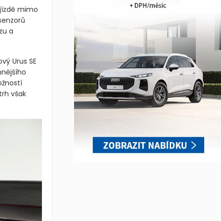
í jízdě mimo
senzorů
zu a
ový Urus SE
nnějšího
ožností
trh však