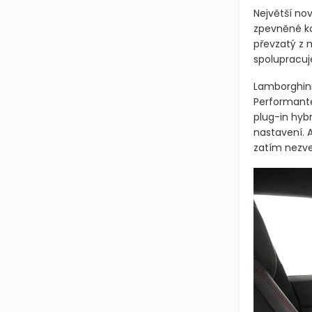
Největší nov
zpevněné ko
převzatý z 
spolupracuj
Lamborghini
Performante
plug-in hyb
nastavení. A
zatím nezveř