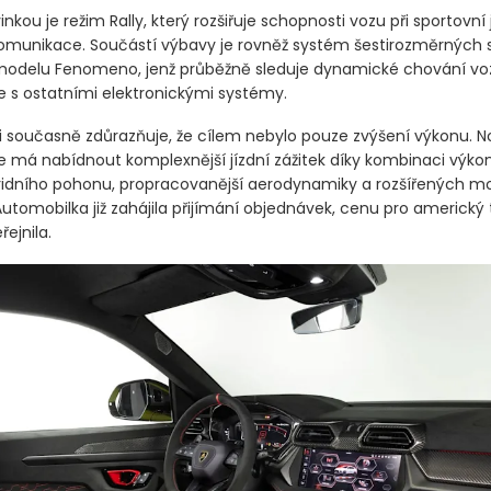
inkou je režim Rally, který rozšiřuje schopnosti vozu při sportovn
munikace. Součástí výbavy je rovněž systém šestirozměrných 
modelu Fenomeno, jenž průběžně sleduje dynamické chování vo
e s ostatními elektronickými systémy.
 současně zdůrazňuje, že cílem nebylo pouze zvýšení výkonu. N
 má nabídnout komplexnější jízdní zážitek díky kombinaci výko
ridního pohonu, propracovanější aerodynamiky a rozšířených m
utomobilka již zahájila přijímání objednávek, cenu pro americký 
ejnila.