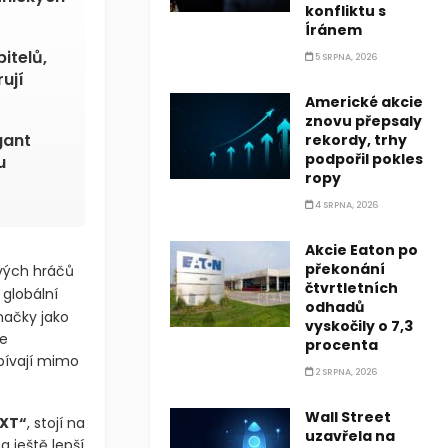
konfliktu s
Íránem
itelů,
5 SRPNA, 2026
ují
Americké akcie
znovu přepsaly
gant
rekordy, trhy
podpořil pokles
u
ropy
4 SRPNA, 2026
Akcie Eaton po
překonání
ových hráčů
čtvrtletních
 globální
odhadů
načky jako
vyskočily o 7,3
že
procenta
pívají mimo
2 SRPNA, 2026
Wall Street
EXT“
, stojí na
uzavřela na
a ještě lepší