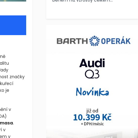
během níž vzrostly celkem...
vně
litu
řady
nost značky
 kuřecí
ko je
ění v
DA)
o masa
.
í v
rem v