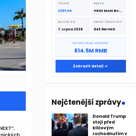
srpna 2026 s podporou CATL a
TICKER
BURZA
Hillhouse Investment.
2261.HK
HKEX Main Board
DATUM IPO
HRUBÝ VÝNOS IPO
7. srpna 2026
643.9M HKD
POTENCIÁLNÍ OCENĚNÍ
614.5M RMB
Zobrazit detail
.
Nejčtenější zprávy
Donald Trump
stojí před
NEXT“,
klíčovým
rozhodnutím v
znických