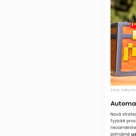
Zdroj: Getty I
Automati
Nová strate
fyzické pro
nezaměnitel
primárně
u