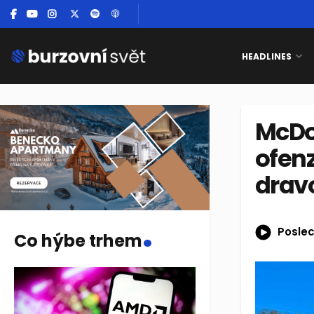
HEADLINES
McDo
ofenz
drav
.
Poslec
Co hýbe trhem