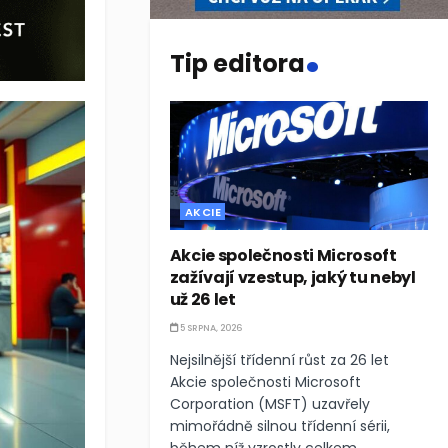
.
Tip editora
AKCIE
Akcie společnosti Microsoft
zažívají vzestup, jaký tu nebyl
už 26 let
5 SRPNA, 2026
Nejsilnější třídenní růst za 26 let
Akcie společnosti Microsoft
Corporation (MSFT) uzavřely
mimořádně silnou třídenní sérii,