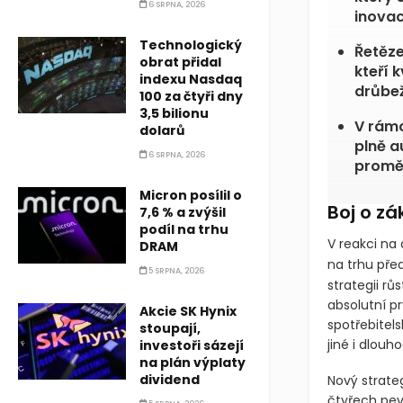
6 SRPNA, 2026
inovac
Technologický
Řetěze
obrat přidal
kteří 
indexu Nasdaq
drůbež
100 za čtyři dny
3,5 bilionu
V rámc
dolarů
plně a
6 SRPNA, 2026
proměn
Micron posílil o
Boj o z
7,6 % a zvýšil
podíl na trhu
V reakci na
DRAM
na trhu pře
5 SRPNA, 2026
strategii rů
absolutní pr
Akcie SK Hynix
spotřebitel
stoupají,
jiné i dlou
investoři sázejí
na plán výplaty
dividend
Nový strate
čtyřech pevn