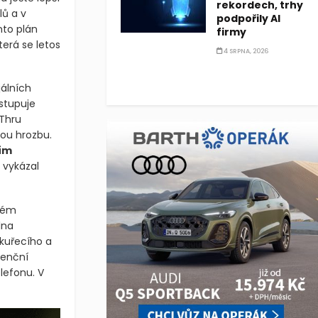
rekordech, trhy
lů a v
podpořily AI
nto plán
firmy
terá se letos
4 SRPNA, 2026
jálních
stupuje
 Thru
ou hrozbu.
ím
 vykázal
ném
lna
 kuřecího a
renční
lefonu. V