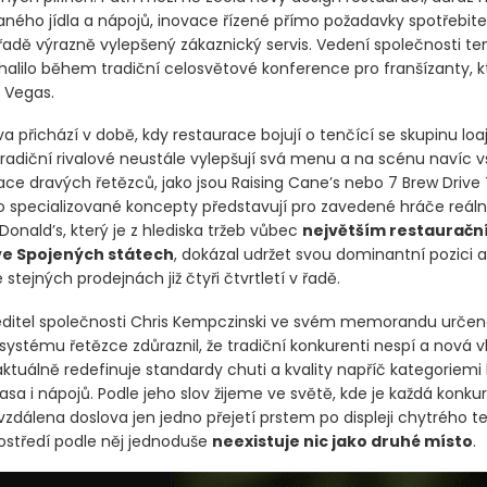
ného jídla a nápojů, inovace řízené přímo požadavky spotřebite
řadě výrazně vylepšený zákaznický servis. Vedení společnosti te
halilo během tradiční celosvětové konference pro franšízanty, k
s Vegas.
a přichází v době, kdy restaurace bojují o tenčící se skupinu loa
Tradiční rivalové neustále vylepšují svá menu a na scénu navíc v
ce dravých řetězců, jako jsou Raising Cane’s nebo 7 Brew Drive
o specializované koncepty představují pro zavedené hráče reáln
Donald’s, který je z hlediska tržeb vůbec
největším restauračn
e Spojených státech
, dokázal udržet svou dominantní pozici a
e stejných prodejnách již čtyři čtvrtletí v řadě.
editel společnosti Chris Kempczinski ve svém memorandu urče
systému řetězce zdůraznil, že tradiční konkurenti nespí a nová v
aktuálně redefinuje standardy chuti a kvality napříč kategoriemi
sa i nápojů. Podle jeho slov žijeme ve světě, kde je každá konku
zdálena doslova jen jedno přejetí prstem po displeji chytrého te
středí podle něj jednoduše
neexistuje nic jako druhé místo
.