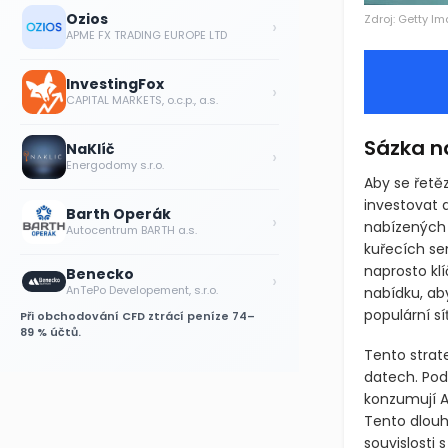
Ozios
Zdroj: Getty I
›
APME FX TRADING EUROPE LTD
InvestingFox
›
CAPITAL MARKETS, o.c.p., a.s.
Sázka n
NaKlíč
›
Energodomy s.r.o.
Aby se řetě
investovat 
Barth Operák
›
nabízených 
Autocentrum BARTH a.s.
kuřecích se
naprosto klí
Benecko
›
AnTePo Developement, s.r.o.
nabídku, ab
populární síť
Při obchodování CFD ztrácí peníze 74–
89 % účtů.
Tento stra
datech. Pod
konzumují A
Tento dlouh
souvislosti