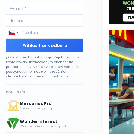
Přihlásit se k odběru
Odesláním formuláře vyjadřujete zájem o
kontaktování licencovaným obchodním
partnerem Burzovního světa, který vám může
poskytnout informace o investičních
službách nebo finančních nástrojích.
PARTNEŘI:
Mercurius Pro
›
Mercurius Pro, o. c. p., a. s.
Wonderinterest
›
Wonderinterest Trading Ltd