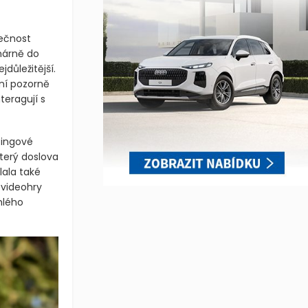
lečnost
imárně do
jdůležitější.
ní pozorně
teragují s
tingové
který doslova
lala také
 videohry
hlého