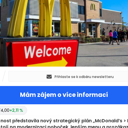
Přihlaste se k odběru newsletteru
Mám zájem o více informací
74,00
+2,11 %
nost představila nový strategický plán „McDonald’s > 
stojí na modernizaci poboček, lepším menu a prozáka