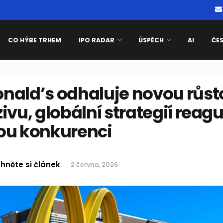
CO HÝBE TRHEM
IPO RADAR
ÚSPĚCH
AI
ČE
nald’s odhaluje novou růs
ivu, globální strategií reag
ou konkurenci
hněte si článek
2 června, 2026