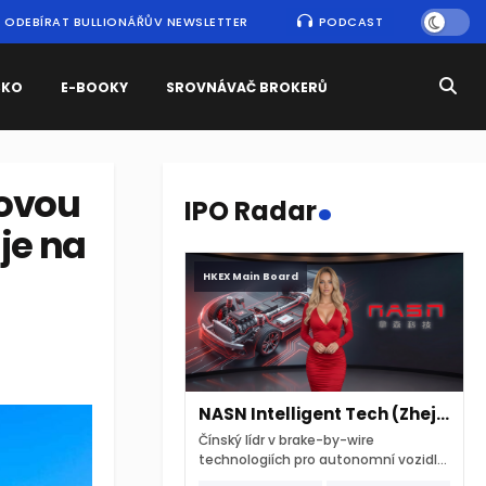
ODEBÍRAT BULLIONÁŘŮV NEWSLETTER
PODCAST
SKO
E-BOOKY
SROVNÁVAČ BROKERŮ
.
tovou
IPO Radar
uje na
HKEX Main Board
NASN Intelligent Tech (Zhejiang)
Čínský lídr v brake-by-wire
technologiích pro autonomní vozidla
vstupuje na hongkongskou burzu 7.