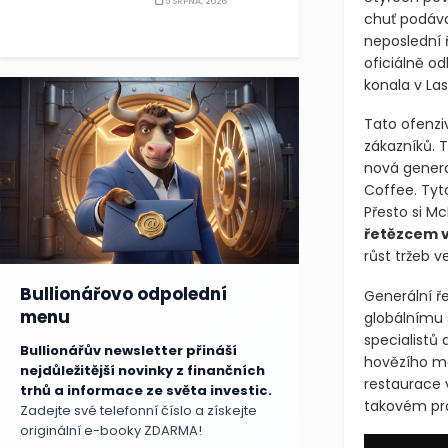
5 SRPNA, 2026
chuť podáva
neposlední 
oficiálně od
konala v La
Tato ofenziv
zákazníků. 
nová genera
Coffee. Tyt
Přesto si Mc
řetězcem v
růst tržeb v
Bullionářovo odpolední
Generální ř
menu
globálnímu 
specialistů 
Bullionářův newsletter přináší
hovězího ma
nejdůležitější novinky z finančních
restaurace v
trhů a informace ze světa investic.
takovém pro
Zadejte své telefonní číslo a získejte
originální e-booky ZDARMA!