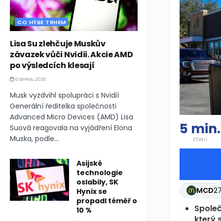
CO HÝBE TRHEM
Lisa Su zlehčuje Muskův
závazek vůči Nvidii. Akcie AMD
po výsledcích klesají
6 SRPNA, 2026
Musk vyzdvihl spolupráci s Nvidií
Generální ředitelka společnosti
Advanced Micro Devices (AMD) Lisa
5 min.
Suová reagovala na vyjádření Elona
Muska, podle...
čtení
Asijské
technologie
oslabily, SK
MCD
2
Hynix se
propadl téměř o
Společ
10 %
který 