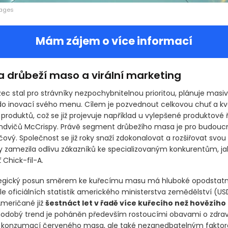
mages
Mám zájem o více informací
a drůbeží maso a virální marketing
zec stal pro strávníky nezpochybnitelnou prioritou, plánuje masi
do inovací svého menu. Cílem je pozvednout celkovou chuť a kva
produktů, což se již projevuje například u vylepšené produktové 
ndvičů McCrispy. Právě segment drůbežího masa je pro budouc
čový. Společnost se již roky snaží zdokonalovat a rozšiřovat svou
y zamezila odlivu zákazníků ke specializovaným konkurentům, ja
 Chick-fil-A.
tegický posun směrem ke kuřecímu masu má hluboké opodstatn
le oficiálních statistik amerického ministerstva zemědělství
(US
meričané již
šestnáct let v řadě více kuřecího než hovězíh
odobý trend je poháněn především rostoucími obavami o zdrav
 s konzumací červeného masa, ale také nezanedbatelným fakto