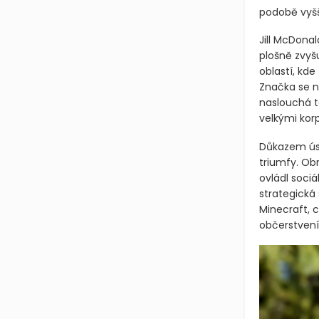
podobě vyšš
Jill McDonal
plošně zvyšu
oblastí, kde
Značka se n
naslouchá to
velkými kor
Důkazem úsp
triumfy. Obr
ovládl sociá
strategická
Minecraft, 
občerstvení