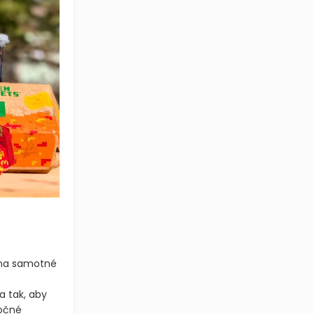
é na samotné
a tak, aby
ročné