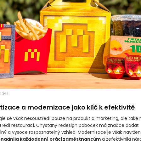
mages
zace a modernizace jako klíč k efektivitě
gie se však nesoustředí pouze na produkt a marketing, ale tak
středí restaurací. Chystaný redesign poboček má značce dodat
ný a vysoce rozpoznatelný vzhled. Modernizace je však navržen
snadnila každodenní práci zaměstnancům
a zefektivnila ná