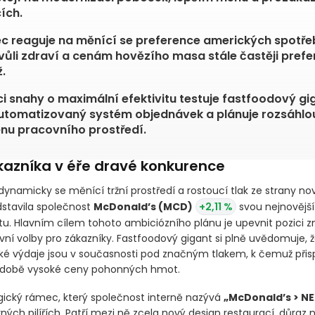
ích.
c reaguje na měnící se preference amerických spotřeb
kvůli zdraví a cenám hovězího masa stále častěji prefer
.
i snahy o maximální efektivitu testuje fastfoodový gi
utomatizovaný systém objednávek a plánuje rozsáhlo
u pracovního prostředí.
ákazníka v éře dravé konkurence
 dynamicky se měnící tržní prostředí a rostoucí tlak ze strany n
dstavila společnost
McDonald’s
(MCD)
+2,11 %
svou nejnovější
stu. Hlavním cílem tohoto ambiciózního plánu je upevnit pozici z
vní volby pro zákazníky. Fastfoodový gigant si plně uvědomuje, 
ské výdaje jsou v současnosti pod značným tlakem, k čemuž přis
hodobě vysoké ceny pohonných hmot.
gický rámec, který společnost interně nazývá
„McDonald’s > N
ých pilířích. Patří mezi ně zcela nový design restaurací, důraz n