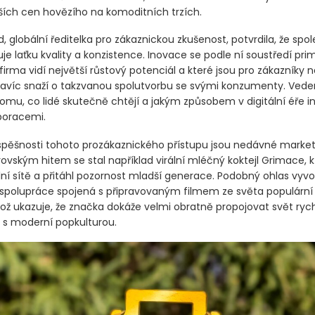
ích cen hovězího na komoditních trzích.
d, globální ředitelka pro zákaznickou zkušenost, potvrdila, že spo
je laťku kvality a konzistence. Inovace se podle ní soustředí pr
 firma vidí největší růstový potenciál a které jsou pro zákazníky ne
avíc snaží o takzvanou spolutvorbu se svými konzumenty. Vede
mu, co lidé skutečně chtějí a jakým způsobem v digitální éře in
poracemi.
ěšnosti tohoto prozákaznického přístupu jsou nedávné marke
ovským hitem se stal například virální mléčný koktejl Grimace, 
lní sítě a přitáhl pozornost mladší generace. Podobný ohlas vyvo
 spolupráce spojená s připravovaným filmem ze světa populární
což ukazuje, že značka dokáže velmi obratně propojovat svět ryc
 s moderní popkulturou.