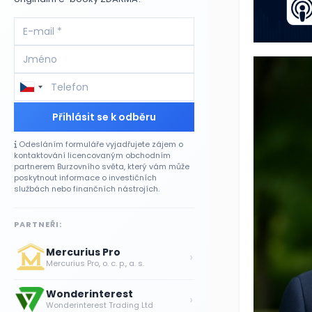
Přihlásit se k odběru
Odesláním formuláře vyjadřujete zájem o
kontaktování licencovaným obchodním
partnerem Burzovního světa, který vám může
poskytnout informace o investičních
službách nebo finančních nástrojích.
PARTNEŘI:
Mercurius Pro
›
Mercurius Pro, o. c. p., a. s.
Wonderinterest
›
Wonderinterest Trading Ltd