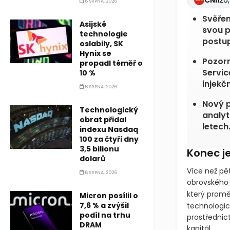
CNI
126
6 SRPNA, 2026
Svěřen
Asijské
svou p
technologie
postu
oslabily, SK
Hynix se
Pozorn
propadl téměř o
Servic
10 %
injekčn
6 SRPNA, 2026
Nový p
Technologický
analyt
obrat přidal
letech
indexu Nasdaq
100 za čtyři dny
3,5 bilionu
Konec j
dolarů
Více než pě
6 SRPNA, 2026
obrovského 
který promě
Micron posílil o
7,6 % a zvýšil
technologick
podíl na trhu
prostřednic
DRAM
kapitál.