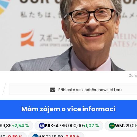
Zdro
Přihlaste se k odběru newsletteru
Mám zájem o více informací
99,86
+2,54 %
BRK-A
786 000,00
+1,07 %
WM
229,01