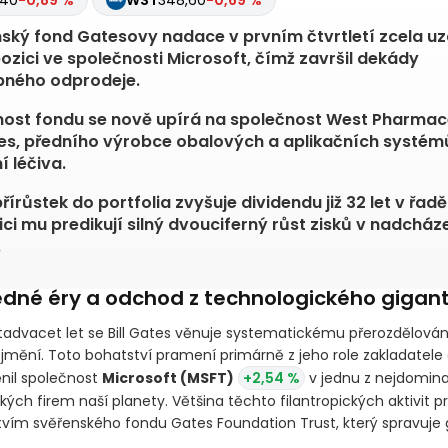
,40
-0,89 %
WST
348,60
-0,69 %
ský fond Gatesovy nadace v prvním čtvrtletí zcela uz
ozici ve společnosti Microsoft, čímž završil dekády
pného odprodeje.
ost fondu se nově upírá na společnost West Pharmac
es, předního výrobce obalových a aplikačních systém
í léčiva.
řírůstek do portfolia zvyšuje dividendu již 32 let v řadě
ici mu predikují silný dvouciferný růst zisků v nadcház
.
edné éry a odchod z technologického gigan
tadvacet let se Bill Gates věnuje systematickému přerozdělován
jmění. Toto bohatství pramení primárně z jeho role zakladatele a
nil společnost
Microsoft
(MSFT)
+2,54 %
v jednu z nejdomina
ých firem naší planety. Většina těchto filantropických aktivit p
tvím svěřenského fondu Gates Foundation Trust, který spravuje 