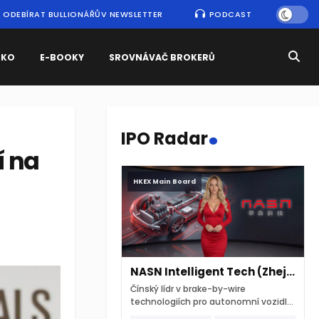
ODEBÍRAT BULLIONÁŘŮV NEWSLETTER
PODCAST
SKO
E-BOOKY
SROVNÁVAČ BROKERŮ
.
IPO Radar
í na
HKEX Main Board
NASN Intelligent Tech (Zhejiang)
Čínský lídr v brake-by-wire
technologiích pro autonomní vozidla
vstupuje na hongkongskou burzu 7.