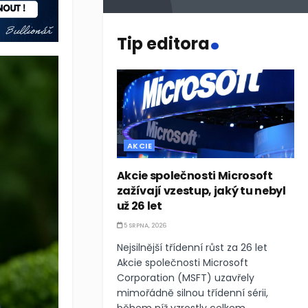
.
Tip editora
AKCIE
Akcie společnosti Microsoft
zažívají vzestup, jaký tu nebyl
už 26 let
5 SRPNA, 2026
Nejsilnější třídenní růst za 26 let
Akcie společnosti Microsoft
Corporation (MSFT) uzavřely
mimořádně silnou třídenní sérii,