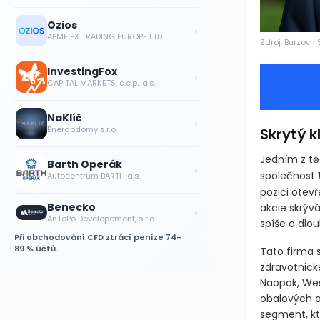
Ozios
›
APME FX TRADING EUROPE LTD
Zdroj: Burzovni
InvestingFox
›
CAPITAL MARKETS, o.c.p., a.s.
NaKlíč
›
Energodomy s.r.o.
Skrytý 
Jedním z tě
Barth Operák
›
společnost
Autocentrum BARTH a.s.
pozici otev
Benecko
akcie skrýv
›
AnTePo Developement, s.r.o.
spíše o dlou
Při obchodování CFD ztrácí peníze 74–
89 % účtů.
Tato firma 
zdravotnick
Naopak, We
obalových a
segment, kt