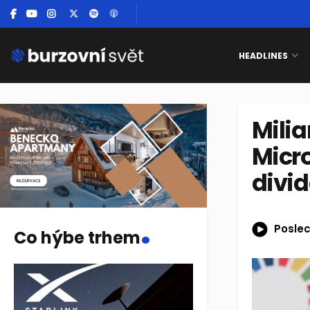
HEADLINES
Milia
Micro
divi
.
Poslec
Co hýbe trhem