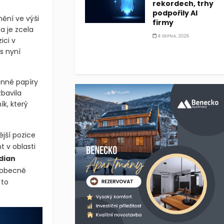
rekordech, trhy
podpořily AI
ění ve výši
firmy
a je zcela
4 SRPNA, 2026
ici v
s nyní
enné papíry
bavila
ík, který
ější pozice
nt v oblasti
dian
eobecně
 to