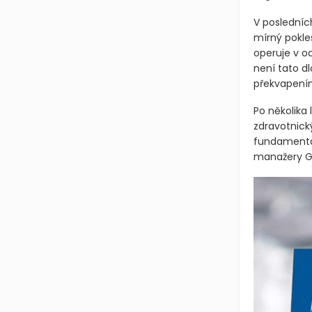
V posledních
mírný pokle
operuje v od
není tato d
překvapení
Po několika
zdravotnický
fundamentál
manažery Ga