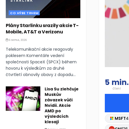
CO HÝBE TRHEM
Plány Starlinku srazily akcie T-
Mobile, AT&T a Verizonu
6 SRPNA, 2026
Telekomunikační akcie reagovaly
poklesem Komentáře vedení
společnosti SpaceX (SPCX) během
hovoru k výsledkům za druhé
čtvrtletí obnovily obavy z dopadu...
5 min.
Lisa Su zlehčuje
čtení
Muskův
závazek vůči
Nvidii. Akcie
AMD po
výsledcích
MSFT
4
klesají