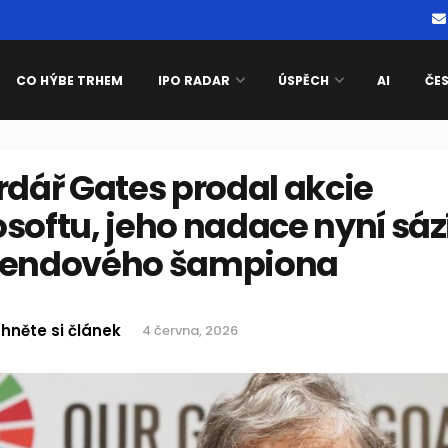
CO HÝBE TRHEM
IPO RADAR
ÚSPĚCH
AI
ČE
rdář Gates prodal akcie
softu, jeho nadace nyní sáz
dendového šampiona
hněte si článek
4 června, 2026