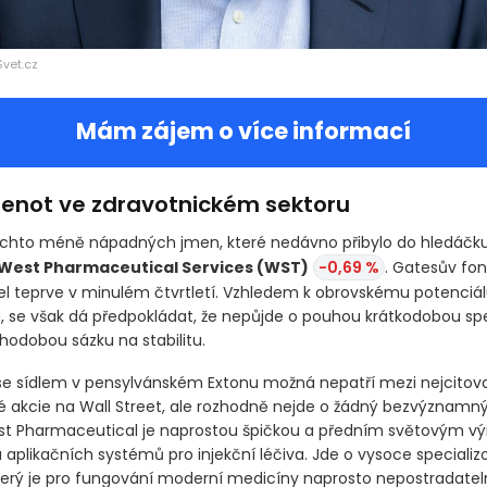
Svet.cz
Mám zájem o více informací
klenot ve zdravotnickém sektoru
chto méně nápadných jmen, které nedávno přibylo do hledáčku
West Pharmaceutical Services
(WST)
-0,69 %
. Gatesův fon
řel teprve v minulém čtvrtletí. Vzhledem k obrovskému potenciálu
á, se však dá předpokládat, že nepůjde o pouhou krátkodobou spe
hodobou sázku na stabilitu.
se sídlem v pensylvánském Extonu možná nepatří mezi nejcitova
é akcie na Wall Street, ale rozhodně nejde o žádný bezvýznamný
st Pharmaceutical je naprostou špičkou a předním světovým 
 aplikačních systémů pro injekční léčiva. Jde o vysoce speciali
erý je pro fungování moderní medicíny naprosto nepostradatel