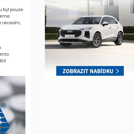
ou byl pouze
firma
m recesím,
o
tento
čil