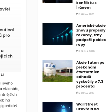
konfliktu s
Íránem
avřel
5 SRPNA, 2026
Americké akcie
eutical
znovu přepsaly
ů pro
rekordy, trhy
podpořil pokles
ropy
 a
4 SRPNA, 2026
ejících
Akcie Eaton po
překonání
čtvrtletních
tu
odhadů
vyskočily o 7,3
í svého
procenta
 vizionáře,
2 SRPNA, 2026
ntnějších
robíhá
Wall Street
gigantický
uzavřela na