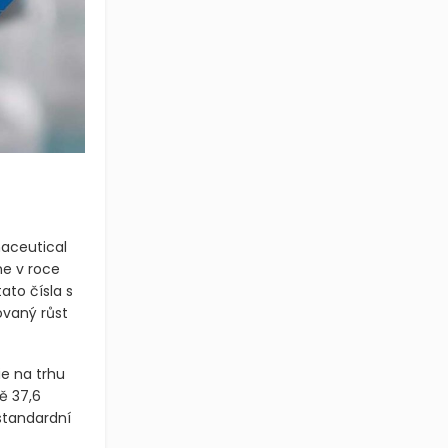
maceutical
e v roce
ato čísla s
ovaný růst
e na trhu
ě 37,6
standardní