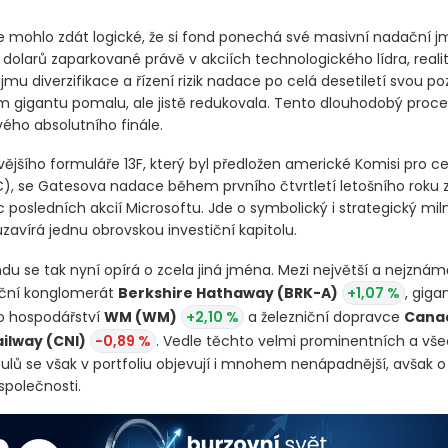
se mohlo zdát logické, že si fond ponechá své masivní nadační jm
y dolarů zaparkované právě v akciích technologického lídra, realit
ájmu diverzifikace a řízení rizik nadace po celá desetiletí svou poz
 gigantu pomalu, ale jistě redukovala. Tento dlouhodobý proce
vého absolutního finále.
vějšího formuláře 13F, který byl předložen americké Komisi pro c
C)
, se Gatesova nadace během prvního čtvrtletí letošního roku z
posledních akcií Microsoftu. Jde o symbolický i strategický miln
uzavírá jednu obrovskou investiční kapitolu.
ndu se tak nyní opírá o zcela jiná jména. Mezi největší a nejznám
tiční konglomerát
Berkshire Hathaway
(BRK-A)
+1,07 %
, giga
 hospodářství
WM
(WM)
+2,10 %
a železniční dopravce
Cana
ailway
(CNI)
-0,89 %
. Vedle těchto velmi prominentních a vš
ulů se však v portfoliu objevují i mnohem nenápadnější, avšak o
společnosti.