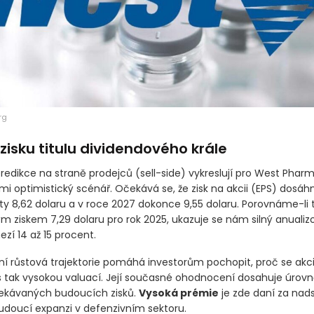
rg
zisku titulu dividendového krále
predikce na straně prodejců
(sell-side)
vykreslují pro West Phar
mi optimistický scénář. Očekává se, že zisk na akcii
(EPS)
dosáhn
y 8,62 dolaru a v roce 2027 dokonce 9,55 dolaru. Porovnáme-li t
m ziskem 7,29 dolaru pro rok 2025, ukazuje se nám silný anualiz
ezí 14 až 15 procent.
ní růstová trajektorie pomáhá investorům pochopit, proč se akci
 tak vysokou valuací. Její současné ohodnocení dosahuje úrovn
ekávaných budoucích zisků.
Vysoká prémie
je zde daní za nad
budoucí expanzi v defenzivním sektoru.