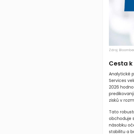
Zdroj: Bloombe
Cesta k 
Analytické 
Services vel
2026 hodnot
predikovaný
zisků v rozm
Tato robust
obchoduje s
násobku oč
stabilitu a 