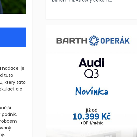
během níž vzrostly celkem...
 nadace, je
d tuto
, který tato
kulaci, ale
nější
 podnik.
výrobcem
zovaný
ný.