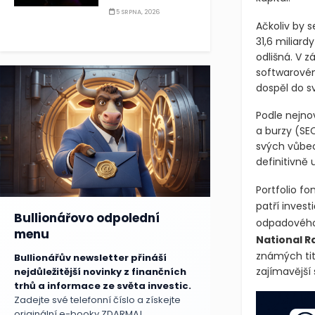
5 SRPNA, 2026
Ačkoliv by 
31,6 miliard
odlišná. V z
softwarovém
dospěl do s
Podle nejno
a burzy
(SE
svých vůbec 
definitivně 
Portfolio fo
patří inves
Bullionářovo odpolední
odpadového
menu
National R
známých tit
Bullionářův newsletter přináší
zajímavější 
nejdůležitější novinky z finančních
trhů a informace ze světa investic.
Zadejte své telefonní číslo a získejte
originální e-booky ZDARMA!