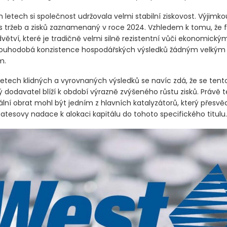
 letech si společnost udržovala velmi stabilní ziskovost. Výjimk
s tržeb a zisků zaznamenaný v roce 2024. Vzhledem k tomu, že 
větví, které je tradičně velmi silně rezistentní vůči ekonomický
louhodobá konzistence hospodářských výsledků žádným velkým
m.
 letech klidných a vyrovnaných výsledků se navíc zdá, že se tent
 dodavatel blíží k období výrazně zvýšeného růstu zisků. Právě 
ní obrat mohl být jedním z hlavních katalyzátorů, který přesvěd
tesovy nadace k alokaci kapitálu do tohoto specifického titulu.