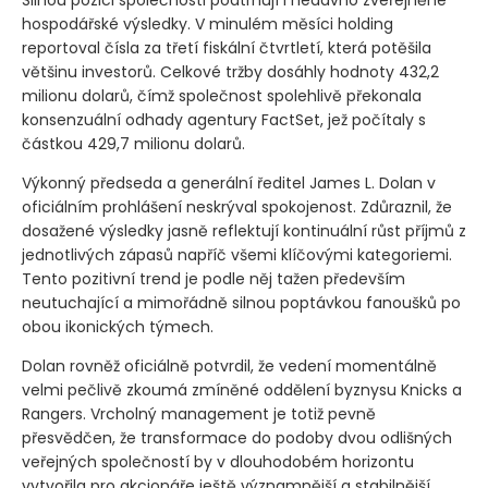
hospodářské výsledky. V minulém měsíci holding
reportoval čísla za třetí fiskální čtvrtletí, která potěšila
většinu investorů. Celkové tržby dosáhly hodnoty 432,2
milionu dolarů, čímž společnost spolehlivě překonala
konsenzuální odhady agentury FactSet, jež počítaly s
částkou 429,7 milionu dolarů.
Výkonný předseda a generální ředitel James L. Dolan v
oficiálním prohlášení neskrýval spokojenost. Zdůraznil, že
dosažené výsledky jasně reflektují kontinuální růst příjmů z
jednotlivých zápasů napříč všemi klíčovými kategoriemi.
Tento pozitivní trend je podle něj tažen především
neutuchající a mimořádně silnou poptávkou fanoušků po
obou ikonických týmech.
Dolan rovněž oficiálně potvrdil, že vedení momentálně
velmi pečlivě zkoumá zmíněné oddělení byznysu Knicks a
Rangers. Vrcholný management je totiž pevně
přesvědčen, že transformace do podoby dvou odlišných
veřejných společností by v dlouhodobém horizontu
vytvořila pro akcionáře ještě významnější a stabilnější