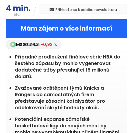
4 min.
Přihlaste se k odběru newsletteru
čtení
Mám zájem o více informací
MSGS
391,35
-0,92 %
Případné prodloužení finálové série NBA do
šestého zápasu by mohlo vygenerovat
dodatečné tržby přesahující 15 milionů
dolarů.
Zvažované odštěpení týmů Knicks a
Rangers do samostatných firem
představuje zásadní katalyzátor pro
odblokování skryté hodnoty akcií.
Potenciální expanze zámořské
basketbalové ligy do nových měst by
mohla newyorskému klubu přinést finanční