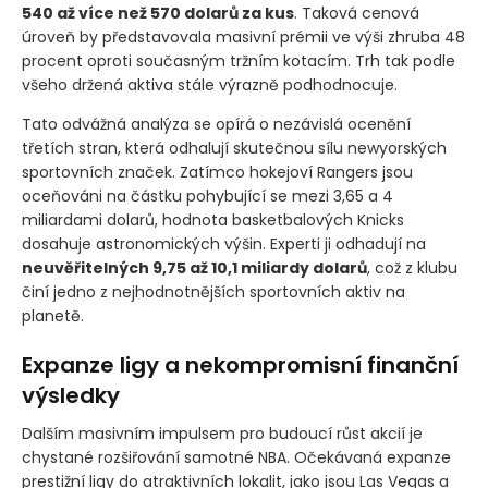
540 až více než 570 dolarů za kus
. Taková cenová
úroveň by představovala masivní prémii ve výši zhruba 48
procent oproti současným tržním kotacím. Trh tak podle
všeho držená aktiva stále výrazně podhodnocuje.
Tato odvážná analýza se opírá o nezávislá ocenění
třetích stran, která odhalují skutečnou sílu newyorských
sportovních značek. Zatímco hokejoví Rangers jsou
oceňováni na částku pohybující se mezi 3,65 a 4
miliardami dolarů, hodnota basketbalových Knicks
dosahuje astronomických výšin. Experti ji odhadují na
neuvěřitelných 9,75 až 10,1 miliardy dolarů
, což z klubu
činí jedno z nejhodnotnějších sportovních aktiv na
planetě.
Expanze ligy a nekompromisní finanční
výsledky
Dalším masivním impulsem pro budoucí růst akcií je
chystané rozšiřování samotné NBA. Očekávaná expanze
prestižní ligy do atraktivních lokalit, jako jsou Las Vegas a