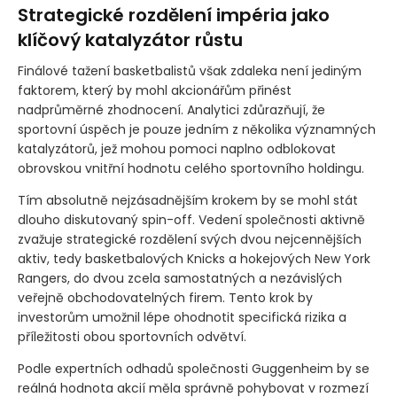
Strategické rozdělení impéria jako
klíčový katalyzátor růstu
Finálové tažení basketbalistů však zdaleka není jediným
faktorem, který by mohl akcionářům přinést
nadprůměrné zhodnocení. Analytici zdůrazňují, že
sportovní úspěch je pouze jedním z několika významných
katalyzátorů, jež mohou pomoci naplno odblokovat
obrovskou vnitřní hodnotu celého sportovního holdingu.
Tím absolutně nejzásadnějším krokem by se mohl stát
dlouho diskutovaný spin-off. Vedení společnosti aktivně
zvažuje strategické rozdělení svých dvou nejcennějších
aktiv, tedy basketbalových Knicks a hokejových New York
Rangers, do dvou zcela samostatných a nezávislých
veřejně obchodovatelných firem. Tento krok by
investorům umožnil lépe ohodnotit specifická rizika a
příležitosti obou sportovních odvětví.
Podle expertních odhadů společnosti Guggenheim by se
reálná hodnota akcií měla správně pohybovat v rozmezí