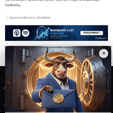
hodnotu.
Případné prodloužení finálové série NBA do šestého zápasu b
Upozornění pro uživatele
i
Případné prodloužení finálové série NBA do šestého zápasu b
×
Veškeré informace a materiály zveřejněné na internetových stránkách
Burzovního Světa vycházejí z veřejně dostupných a důvěryhodných zdrojů. Při
jejich zpracování je postupováno s odbornou péčí a cílem poskytovat čtenářům
objektivní, aktuální a srozumitelné informace. Obsah internetových stránek
slouží výhradně k informačním a vzdělávacím účelům. Nepředstavuje
individuální investiční doporučení, investiční poradenství ani nabídku či výzvu
ke koupi nebo prodeji konkrétních finančních nástrojů. Veškeré názory, odhady,