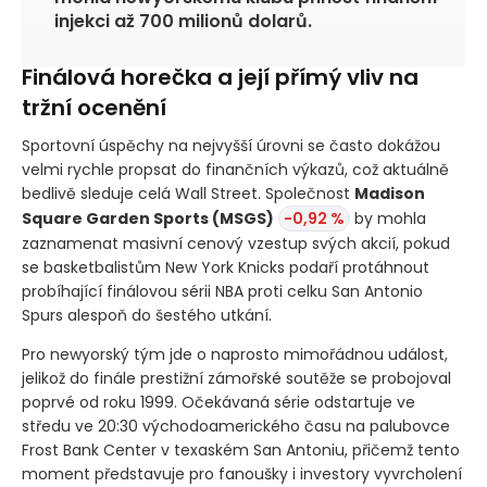
injekci až 700 milionů dolarů.
Finálová horečka a její přímý vliv na
tržní ocenění
Sportovní úspěchy na nejvyšší úrovni se často dokážou
velmi rychle propsat do finančních výkazů, což aktuálně
bedlivě sleduje celá Wall Street. Společnost
Madison
Square Garden Sports
(MSGS)
-0,92 %
by mohla
zaznamenat masivní cenový vzestup svých akcií, pokud
se basketbalistům New York Knicks podaří protáhnout
probíhající finálovou sérii NBA proti celku San Antonio
Spurs alespoň do šestého utkání.
Pro newyorský tým jde o naprosto mimořádnou událost,
jelikož do finále prestižní zámořské soutěže se probojoval
poprvé od roku 1999. Očekávaná série odstartuje ve
středu ve 20:30 východoamerického času na palubovce
Frost Bank Center v texaském San Antoniu, přičemž tento
moment představuje pro fanoušky i investory vyvrcholení