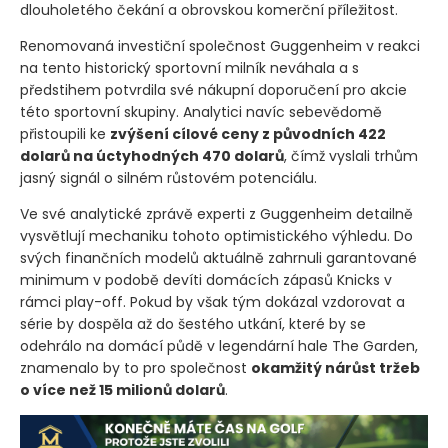
dlouholetého čekání a obrovskou komerční příležitost.
Renomovaná investiční společnost Guggenheim v reakci
na tento historický sportovní milník neváhala a s
předstihem potvrdila své nákupní doporučení pro akcie
této sportovní skupiny. Analytici navíc sebevědomě
přistoupili ke
zvýšení cílové ceny z původních 422
dolarů na úctyhodných 470 dolarů
, čímž vyslali trhům
jasný signál o silném růstovém potenciálu.
Ve své analytické zprávě experti z Guggenheim detailně
vysvětlují mechaniku tohoto optimistického výhledu. Do
svých finančních modelů aktuálně zahrnuli garantované
minimum v podobě devíti domácích zápasů Knicks v
rámci play-off. Pokud by však tým dokázal vzdorovat a
série by dospěla až do šestého utkání, které by se
odehrálo na domácí půdě v legendární hale The Garden,
znamenalo by to pro společnost
okamžitý nárůst tržeb
o více než 15 milionů dolarů
.