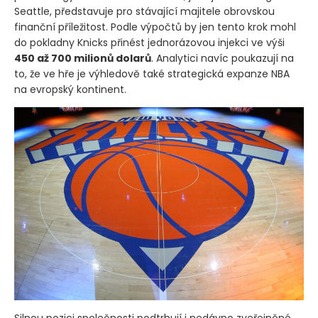
Seattle, představuje pro stávající majitele obrovskou
finanční příležitost. Podle výpočtů by jen tento krok mohl
do pokladny Knicks přinést jednorázovou injekci ve výši
450 až 700 milionů dolarů
. Analytici navíc poukazují na
to, že ve hře je výhledově také strategická expanze NBA
na evropský kontinent.
Silnou pozici společnosti podtrhují i nedávno zveřejněné