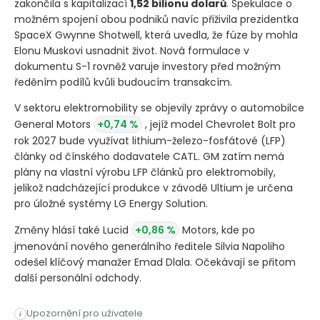
zakončila s kapitalizací
1,52 bilionu dolarů
. Spekulace o
možném spojení obou podniků navíc přiživila prezidentka
SpaceX Gwynne Shotwell, která uvedla, že fúze by mohla
Elonu Muskovi usnadnit život. Nová formulace v
dokumentu S-1 rovněž varuje investory před možným
ředěním podílů kvůli budoucím transakcím.
V sektoru elektromobility se objevily zprávy o automobilce
General Motors
+0,74 %
, jejíž model Chevrolet Bolt pro
rok 2027 bude využívat lithium-železo-fosfátové
(LFP)
články od čínského dodavatele CATL. GM zatím nemá
plány na vlastní výrobu LFP článků pro elektromobily,
jelikož nadcházející produkce v závodě Ultium je určena
pro úložné systémy LG Energy Solution.
Změny hlásí také Lucid
+0,86 %
Motors, kde po
jmenování nového generálního ředitele Silvia Napoliho
odešel klíčový manažer Emad Dlala. Očekávají se přitom
další personální odchody.
Společnost SpaceX při svém debutu na burze překonala tržní h
Upozornění pro uživatele
i