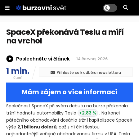
SpaceX překonává Teslu a míří
na vrchol
Poslechněte si článek
14 června, 2026
1 min.
Přihlaste se k odběru newsletteru
čtení
Mám zájem o více informací
Společnost SpaceX při svém debutu na burze překonala
tržní hodnotu automobilky Tesla
+2,83 %
. Na konci
pátečního obchodování dosáhla tržní kapitalizace SpaceX
výše
2,1 bilionu dolarů
, což z ní činí šestou
nejhodnotnější veřejně obchodovanou firmu v USA. Tesla