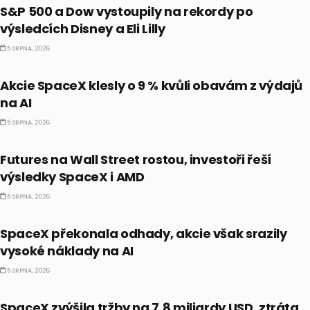
S&P 500 a Dow vystoupily na rekordy po
výsledcích Disney a Eli Lilly
5 SRPNA, 2026
PRÁVĚ TEĎ
Akcie SpaceX klesly o 9 % kvůli obavám z výdajů
na AI
5 SRPNA, 2026
BULLIONÁŘ PM
Futures na Wall Street rostou, investoři řeší
výsledky SpaceX i AMD
5 SRPNA, 2026
AKCIE
SpaceX překonala odhady, akcie však srazily
vysoké náklady na AI
5 SRPNA, 2026
PRÁVĚ TEĎ
SpaceX zvýšila tržby na 7,8 miliardy USD, ztráta