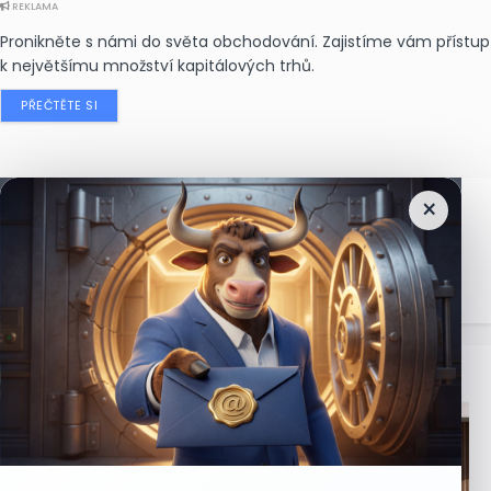
REKLAMA
Pronikněte s námi do světa obchodování. Zajistíme vám přístup
k největšímu množství kapitálových trhů.
PŘEČTĚTE SI
×
Nejčtenější
zprávy