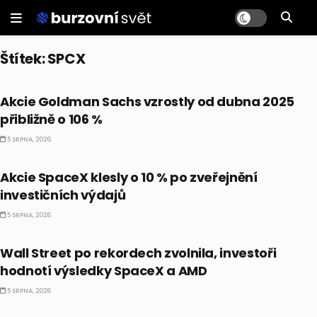
Štítek:
SPCX
PRÁVĚ TEĎ
Akcie Goldman Sachs vzrostly od dubna 2025
přibližně o 106 %
5 SRPNA, 2026
PRÁVĚ TEĎ
Akcie SpaceX klesly o 10 % po zveřejnění
investičních výdajů
5 SRPNA, 2026
BULLIONÁŘ OPEN
Wall Street po rekordech zvolnila, investoři
hodnotí výsledky SpaceX a AMD
5 SRPNA, 2026
PRÁVĚ TEĎ