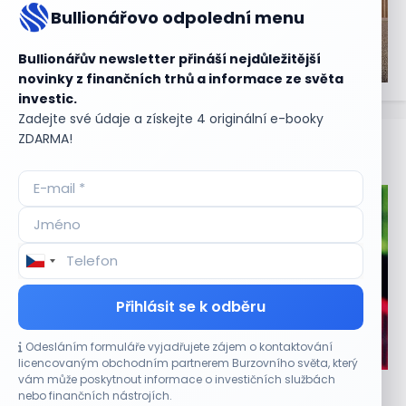
Bullionářovo odpolední menu
Bullionářův newsletter přináší nejdůležitější
novinky z finančních trhů a informace ze světa
investic.
Zadejte své údaje a získejte 4 originální e-booky
ZDARMA!
Aktuální
příležitosti
Přihlásit se k odběru
Odesláním formuláře vyjadřujete zájem o kontaktování
CO HÝBE TRHEM
licencovaným obchodním partnerem Burzovního světa, který
vám může poskytnout informace o investičních službách
Asijské technologie oslabily, SK Hynix se propadl
nebo finančních nástrojích.