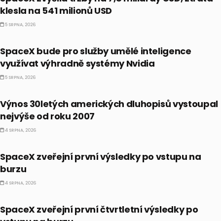
klesla na 541 milionů USD
5 SRPNA, 2026
PRÁVĚ TEĎ
SpaceX bude pro služby umělé inteligence
využívat výhradně systémy Nvidia
5 SRPNA, 2026
PRÁVĚ TEĎ
Výnos 30letých amerických dluhopisů vystoupal
nejvýše od roku 2007
4 SRPNA, 2026
PRÁVĚ TEĎ
SpaceX zveřejní první výsledky po vstupu na
burzu
4 SRPNA, 2026
PRÁVĚ TEĎ
SpaceX zveřejní první čtvrtletní výsledky po