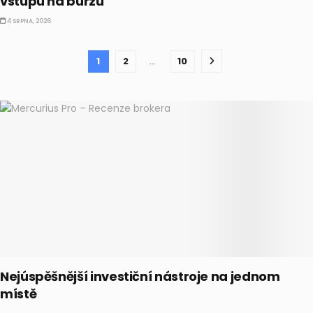
vstupu na burzu
4 SRPNA, 2026
1
2
…
10
Nejúspěšnější investiční nástroje na jednom
místě