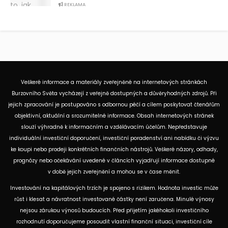
REKLAMA
Veškeré informace a materiály zveřejněné na internetových stránkách
Burzovního Světa vycházejí z veřejně dostupných a důvěryhodných zdrojů. Při
jejich zpracování je postupováno s odbornou péčí a cílem poskytovat čtenářům
objektivní, aktuální a srozumitelné informace. Obsah internetových stránek
slouží výhradně k informačním a vzdělávacím účelům. Nepředstavuje
individuální investiční doporučení, investiční poradenství ani nabídku či výzvu
ke koupi nebo prodeji konkrétních finančních nástrojů. Veškeré názory, odhady,
prognózy nebo očekávání uvedené v článcích vyjadřují informace dostupné
v době jejich zveřejnění a mohou se v čase měnit.
Investování na kapitálových trzích je spojeno s rizikem. Hodnota investic může
růst i klesat a návratnost investované částky není zaručena. Minulé výnosy
nejsou zárukou výnosů budoucích. Před přijetím jakéhokoli investičního
rozhodnutí doporučujeme posoudit vlastní finanční situaci, investiční cíle