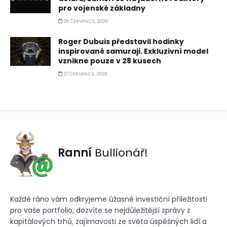
pro vojenské základny
29 ČERVENCE, 2026
Roger Dubuis představil hodinky
inspirované samuraji. Exkluzivní model
vznikne pouze v 28 kusech
27 ČERVENCE, 2026
Ranní
Bullionář!
Každé ráno vám odkryjeme úžasné investiční příležitosti
pro vaše portfolio, dozvíte se nejdůležitější zprávy z
kapitálových trhů, zajímavosti ze světa úspěšných lidí a