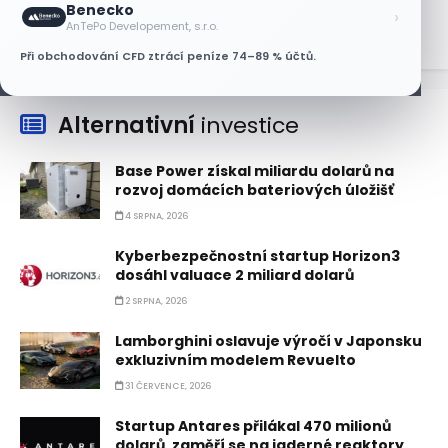
Benecko
›
AnTePo Developement, s.r.o.
Při obchodování CFD ztrácí peníze 74–89 % účtů.
Alternativní
investice
Base Power získal miliardu dolarů na
rozvoj domácích bateriových úložišť
4 SRPNA, 2026
Kyberbezpečnostní startup Horizon3
dosáhl valuace 2 miliard dolarů
2 SRPNA, 2026
Lamborghini oslavuje výročí v Japonsku
exkluzivním modelem Revuelto
31 ČERVENCE, 2026
Startup Antares přilákal 470 milionů
dolarů, zaměří se na jaderné reaktory