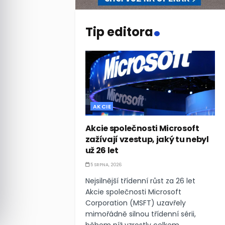
.
Tip editora
AKCIE
Akcie společnosti Microsoft
zažívají vzestup, jaký tu nebyl
už 26 let
5 SRPNA, 2026
Nejsilnější třídenní růst za 26 let
Akcie společnosti Microsoft
Corporation (MSFT) uzavřely
mimořádně silnou třídenní sérii,