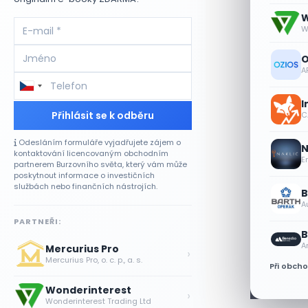
W
W
O
A
I
Přihlásit se k odběru
CA
Odesláním formuláře vyjadřujete zájem o
N
kontaktování licencovaným obchodním
E
partnerem Burzovního světa, který vám může
poskytnout informace o investičních
službách nebo finančních nástrojích.
B
A
PARTNEŘI:
B
A
Mercurius Pro
›
Mercurius Pro, o. c. p., a. s.
Při obch
Wonderinterest
›
Wonderinterest Trading Ltd