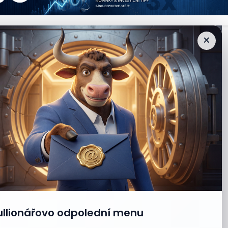
×
ullionářovo odpolední menu