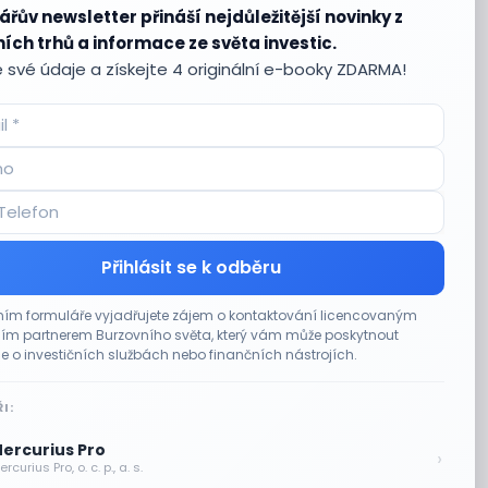
ářův newsletter přináší nejdůležitější novinky z
ích trhů a informace ze světa investic.
 své údaje a získejte 4 originální e-booky ZDARMA!
Přihlásit se k odběru
ím formuláře vyjadřujete zájem o kontaktování licencovaným
m partnerem Burzovního světa, který vám může poskytnout
e o investičních službách nebo finančních nástrojích.
I:
ercurius Pro
›
rcurius Pro, o. c. p., a. s.