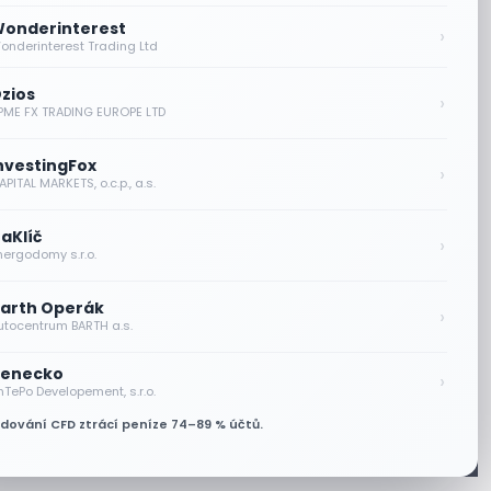
onderinterest
›
onderinterest Trading Ltd
zios
›
PME FX TRADING EUROPE LTD
nvestingFox
›
PITAL MARKETS, o.c.p., a.s.
aKlíč
›
nergodomy s.r.o.
arth Operák
›
utocentrum BARTH a.s.
enecko
›
nTePo Developement, s.r.o.
odování CFD ztrácí peníze 74–89 % účtů.