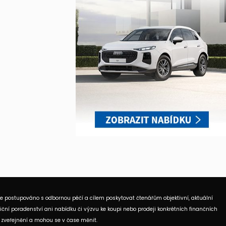
je postupováno s odbornou péčí a cílem poskytovat čtenářům objektivní, aktuální
ční poradenství ani nabídku či výzvu ke koupi nebo prodeji konkrétních finančních
 zveřejnění a mohou se v čase měnit.