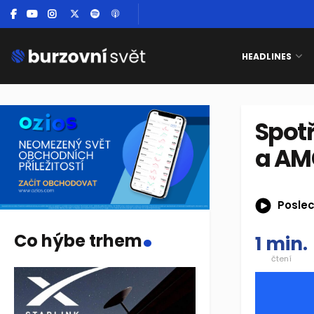
HEADLINES
Spotř
a AM
Poslec
.
Co hýbe trhem
1 min.
čtení