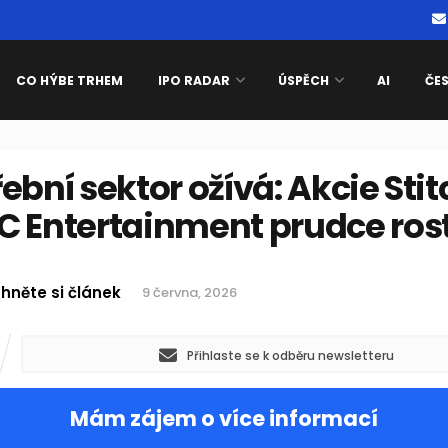
CO HÝBE TRHEM
IPO RADAR
ÚSPĚCH
AI
ČE
ební sektor ožívá: Akcie Stit
C Entertainment prudce ros
hněte si článek
9 června, 2026
Přihlaste se k odběru newsletteru
Mám zájem o více informací