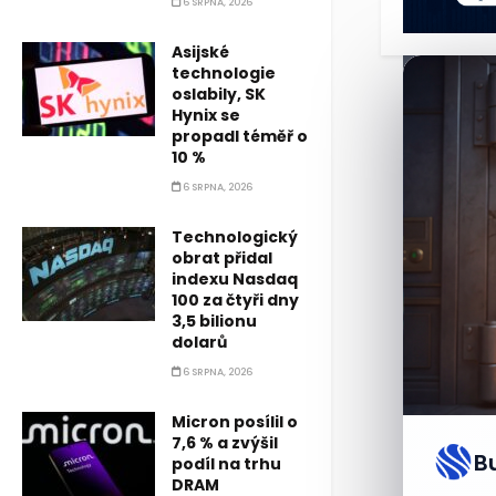
6 SRPNA, 2026
Asijské
technologie
oslabily, SK
Hynix se
propadl téměř o
10 %
6 SRPNA, 2026
Technologický
obrat přidal
indexu Nasdaq
100 za čtyři dny
3,5 bilionu
dolarů
6 SRPNA, 2026
Micron posílil o
7,6 % a zvýšil
B
podíl na trhu
DRAM