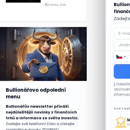
Bullion
5 SRPNA, 2026
finančn
Zadejte
Odeslán
Bullionářovo odpolední
obchodní
informac
menu
Bullionářův newsletter přináší
PARTNEŘ
nejdůležitější novinky z finančních
trhů a informace ze světa investic.
M
Zadejte své telefonní číslo a získejte
Me
originální e-booky ZDARMA!