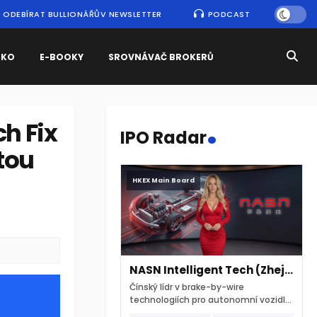
ODEBÍRAT BULLIONÁŘŮV NEWSLETTER
PODCAST
SKO
E-BOOKY
SROVNÁVAČ BROKERŮ
.
ch Fix
IPO Radar
tou
HKEX Main Board
NASN Intelligent Tech (Zhejiang)
Čínský lídr v brake-by-wire
technologiích pro autonomní vozidla
vstupuje na hongkongskou burzu 7.