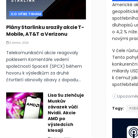
Americké ak
geopolitick
CO HÝBE TRHEM
spotřebního 
dluhopisů u
Plány Starlinku srazily akcie T-
o 4,2 % níže
Mobile, AT&T a Verizonu
novými prac
6 SRPNA, 2026
V čele růstu
Telekomunikační akcie reagovaly
Tento pohy
poklesem Komentáře vedení
konkurenční 
společnosti SpaceX (SPCX) během
miliardy USD
hovoru k výsledkům za druhé
k čemuž jako
čtvrtletí obnovily obavy z dopadu...
spotřebitel
Lisa Su zlehčuje
Upozorněn
Americké akc
i
Muskův
závazek vůči
Americké akc
Tagy:
^IXI
Nvidii. Akcie
AMD po
výsledcích
klesají