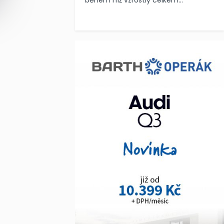
během níž vzrostly celkem...