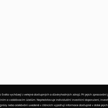
 Světa vycházejí z veřejně dostupných a důvěryhodných zdrojů. Při jejich zpracování 
ním a vzdělávacím účelům. Nepředstavuje individuální investiční doporučení, investi
rognózy nebo očekávání uvedené v článcích vyjadřují informace dostupné v době jejich