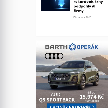
rekordech, trhy
podpořily AI
firmy
4 SRPNA, 2026