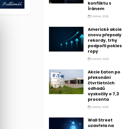
konfliktu s
Íránem
5 SRPNA, 2026
Americké akcie
znovu přepsaly
rekordy, trhy
podpořil pokles
ropy
4 SRPNA, 2026
Akcie Eaton po
překonání
čtvrtletních
odhadů
vyskočily o 7,3
procenta
2 SRPNA, 2026
Wall Street
uzavřela na