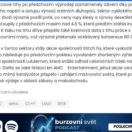
ciové trhy po předchozím výprodeji zaznamenaly oživení díky p
ého napětí a ústupu výnosů státních dluhopisů. Sektor cyklickéh
zboží výrazně posílil poté, co ceny ropy klesly a výnosy desetile
stoupily z předchozích maxim nad 4,5 %, která předtím stáhla i
. K tlaku na trhu dříve přispěla také květnová data z trhu práce s
ovními místy, což výrazně překonalo očekávaný konsensus 80 
 v tomto sektoru stály akcie společnosti Stitch Fix, které vyskoči
b následuje po předchozím poklesu vyvolaném zhoršeným výh
společnosti Lululemon, která snížila odhad celoročních tržeb na 11
. Dařilo se také řetězci kin AMC
Entertainment, jehož akcie vzro
 mírný katalyzátor přispělo i zahájení mistrovství světa, které p
ské výdaje v oblasti zábavy a maloobchodu.
í pro uživatele
iové trhy po předchozím výprodeji zaznamenaly oživení díky pokl
iové trhy po předchozím výprodeji zaznamenaly oživení díky pokl
C
amc
CL=F
LULU
SFIX