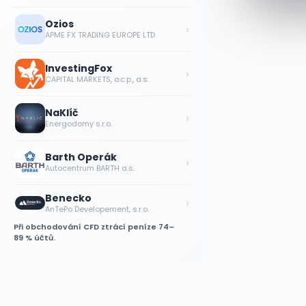
Ozios
›
APME FX TRADING EUROPE LTD
InvestingFox
›
CAPITAL MARKETS, o.c.p., a.s.
NaKlíč
›
Energodomy s.r.o.
Barth Operák
›
Autocentrum BARTH a.s.
Benecko
›
AnTePo Developement, s.r.o.
Při obchodování CFD ztrácí peníze 74–
89 % účtů.