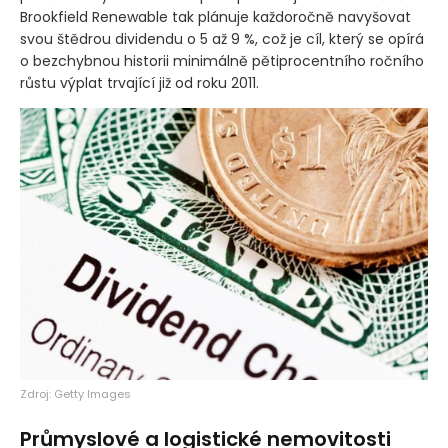
Brookfield Renewable tak plánuje každoročně navyšovat
svou štědrou dividendu o 5 až 9 %, což je cíl, který se opírá
o bezchybnou historii minimálně pětiprocentního ročního
růstu výplat trvající již od roku 2011.
Zdroj: Getty Images
Průmyslové a logistické nemovitosti