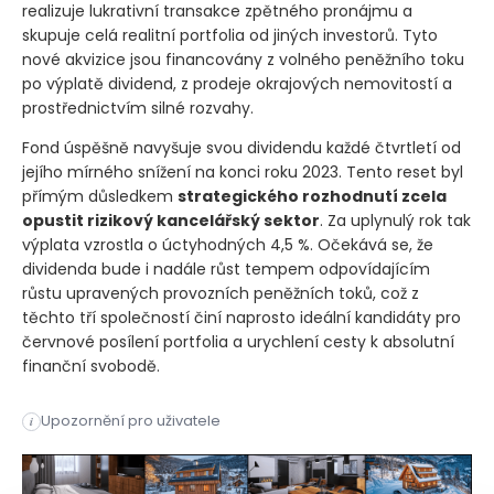
realizuje lukrativní transakce zpětného pronájmu a
skupuje celá realitní portfolia od jiných investorů. Tyto
nové akvizice jsou financovány z volného peněžního toku
po výplatě dividend, z prodeje okrajových nemovitostí a
prostřednictvím silné rozvahy.
Fond úspěšně navyšuje svou dividendu každé čtvrtletí od
jejího mírného snížení na konci roku 2023. Tento reset byl
přímým důsledkem
strategického rozhodnutí zcela
opustit rizikový kancelářský sektor
. Za uplynulý rok tak
výplata vzrostla o úctyhodných 4,5 %. Očekává se, že
dividenda bude i nadále růst tempem odpovídajícím
růstu upravených provozních peněžních toků, což z
těchto tří společností činí naprosto ideální kandidáty pro
červnové posílení portfolia a urychlení cesty k absolutní
finanční svobodě.
Infrastrukturní gigant Brookfield těží z globálních megatren
Upozornění pro uživatele
i
Infrastrukturní gigant Brookfield těží z globálních megatren