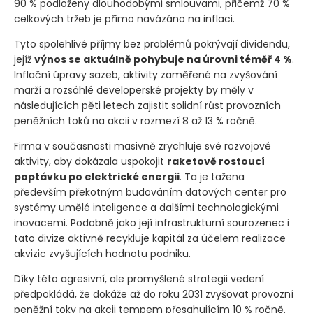
90 % podloženy dlouhodobými smlouvami, přičemž 70 %
celkových tržeb je přímo navázáno na inflaci.
Tyto spolehlivé příjmy bez problémů pokrývají dividendu,
jejíž
výnos se aktuálně pohybuje na úrovni téměř 4 %
.
Inflační úpravy sazeb, aktivity zaměřené na zvyšování
marží a rozsáhlé developerské projekty by měly v
následujících pěti letech zajistit solidní růst provozních
peněžních toků na akcii v rozmezí 8 až 13 % ročně.
Firma v současnosti masivně zrychluje své rozvojové
aktivity, aby dokázala uspokojit
raketově rostoucí
poptávku po elektrické energii
. Ta je tažena
především překotným budováním datových center pro
systémy umělé inteligence a dalšími technologickými
inovacemi. Podobně jako její infrastrukturní sourozenec i
tato divize aktivně recykluje kapitál za účelem realizace
akvizic zvyšujících hodnotu podniku.
Díky této agresivní, ale promyšlené strategii vedení
předpokládá, že dokáže až do roku 2031 zvyšovat provozní
peněžní toky na akcii tempem přesahujícím 10 % ročně.