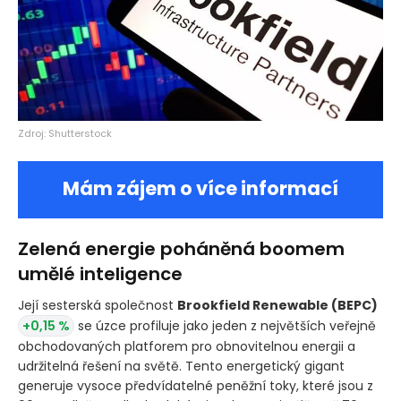
Zdroj: Shutterstock
Mám zájem o více informací
Zelená energie poháněná boomem
umělé inteligence
Její sesterská společnost
Brookfield Renewable
(BEPC)
+0,15 %
se úzce profiluje jako jeden z největších veřejně
obchodovaných platforem pro obnovitelnou energii a
udržitelná řešení na světě. Tento energetický gigant
generuje vysoce předvídatelné peněžní toky, které jsou z