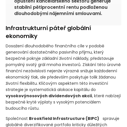
opuštění kancelářského sektoru generuje
stabilní pětiprocentní rentu podloženou
dlouhodobými nájemními smlouvami.
Infrastrukturní páteř globální
ekonomiky
Dosažení dlouhodobého finančního cíle v podobě
generování dostatečného pasivního příjmu, který
bezpečně pokryje základní životní náklady, představuje
pomyslný svatý grál mnoha investorů. Získání této úrovně
finanční nezávislosti nejenže výrazně snižuje každodenní
ekonomický tlak, ale především poskytuje tolik žádanou
životní flexibilitu. Klíčovým aspektem této investiční
strategie je systematická alokace kapitálu do
vysokovýnosových dividendových akcií
, které nabízejí
bezpečně kryté výplaty s vysokým potenciálem
budoucího růstu.
Společnost
Brookfield Infrastructure
(BIPC)
spravuje
globálně diverzifikované portfolio kriticky důležitých