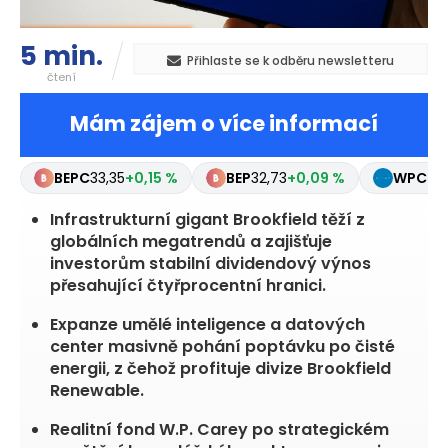
5 min.
Přihlaste se k odběru newsletteru
čtení
Mám zájem o více informací
BIPC
39,63
-1,27 %
BIP
38,94
-1,79 %
BEPC
33,3
Infrastrukturní gigant Brookfield těží z
globálních megatrendů a zajišťuje
investorům stabilní dividendový výnos
přesahující čtyřprocentní hranici.
Expanze umělé inteligence a datových
center masivně pohání poptávku po čisté
energii, z čehož profituje divize Brookfield
Renewable.
Realitní fond W.P. Carey po strategickém