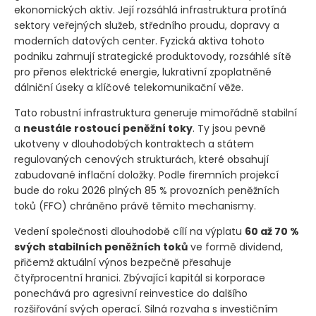
ekonomických aktiv. Její rozsáhlá infrastruktura protíná
sektory veřejných služeb, středního proudu, dopravy a
moderních datových center. Fyzická aktiva tohoto
podniku zahrnují strategické produktovody, rozsáhlé sítě
pro přenos elektrické energie, lukrativní zpoplatněné
dálniční úseky a klíčové telekomunikační věže.
Tato robustní infrastruktura generuje mimořádně stabilní
a
neustále rostoucí peněžní toky
. Ty jsou pevně
ukotveny v dlouhodobých kontraktech a státem
regulovaných cenových strukturách, které obsahují
zabudované inflační doložky. Podle firemních projekcí
bude do roku 2026 plných 85 % provozních peněžních
toků
(FFO)
chráněno právě těmito mechanismy.
Vedení společnosti dlouhodobě cílí na výplatu
60 až 70 %
svých stabilních peněžních toků
ve formě dividend,
přičemž aktuální výnos bezpečně přesahuje
čtyřprocentní hranici. Zbývající kapitál si korporace
ponechává pro agresivní reinvestice do dalšího
rozšiřování svých operací. Silná rozvaha s investičním