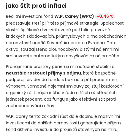
jako štít proti inflaci
Realitní investiční fond
W.P. Carey
(WPC)
-0,46 %
představuje třetí pilíř této příjmové strategie. Společnost
vlastní špičkově diverzifikované portfolio provozně
kritických skladovacích, průmyslových a maloobchodních
nemovitostí napříč Severní Amerikou a Evropou. Tato
aktiva jsou zajištěna dlouhodobými čistými nájemními
smlouvami s automatickým navyšováním nájemného.
Pronajímané prostory generují mimořádně stabilní a
neustále rostoucí příjmy z nájmu
, které bezpečně
podporují dividendu fondu s bezmála pětiprocentním
výnosem. Samotné nájemní smlouvy zajišťují každoroční
organický růst nájemného v řádu nižších až středních
jednotek procent, což funguje jako efektivní štít proti
znehodnocování měny.
W.P. Carey tento základní růst dále doplňuje masivními
investicemi do dalších nemovitostí generujících příjem.
Fond aktivně investuje do projektů stavěných na míru,