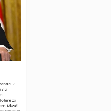
centra. V
síti
ti
dolarů
za
tem. Mluvčí