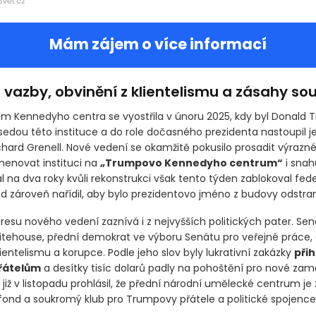
Svět.cz
Mám zájem o více informací
é vazby, obvinění z klientelismu a zásahy so
em Kennedyho centra se vyostřila v únoru 2025, kdy byl Donald
sedou této instituce a do role dočasného prezidenta nastoupil je
chard Grenell. Nové vedení se okamžitě pokusilo prosadit výrazn
enovat instituci na
„Trumpovo Kennedyho centrum“
i snah
l na dva roky kvůli rekonstrukci však tento týden zablokoval fede
d zároveň nařídil, aby bylo prezidentovo jméno z budovy odstra
dresu nového vedení zaznívá i z nejvyšších politických pater. Sen
tehouse, přední demokrat ve výboru Senátu pro veřejné práce, o
lientelismu a korupce. Podle jeho slov byly lukrativní zakázky
při
řátelům
a desítky tisíc dolarů padly na pohoštění pro nové za
již v listopadu prohlásil, že přední národní umělecké centrum je
 fond a soukromý klub pro Trumpovy přátele a politické spojence