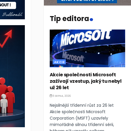
.
Tip editora
AKCIE
Akcie společnosti Microsoft
zažívají vzestup, jaký tu nebyl
už 26 let
5 SRPNA, 2026
Nejsilnější třídenní růst za 26 let
Akcie společnosti Microsoft
Corporation (MSFT) uzavřely
mimořádně silnou třídenní sérii,