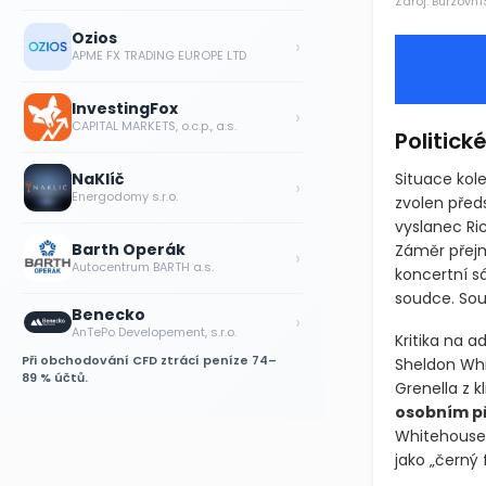
Zdroj: Burzovní
Ozios
›
APME FX TRADING EUROPE LTD
InvestingFox
›
CAPITAL MARKETS, o.c.p., a.s.
Politick
Situace kol
NaKlíč
›
Energodomy s.r.o.
zvolen před
vyslanec Ri
Barth Operák
Záměr přejm
›
Autocentrum BARTH a.s.
koncertní sá
soudce. Sou
Benecko
›
AnTePo Developement, s.r.o.
Kritika na a
Při obchodování CFD ztrácí peníze 74–
Sheldon Whi
89 % účtů.
Grenella z k
osobním p
Whitehouse 
jako „černý