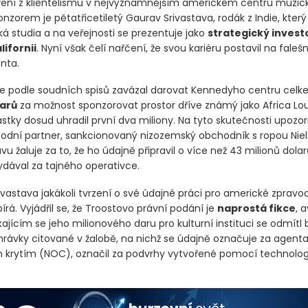
ření z klientelismu v nejvýznamnějším americkém centru múzic
zorem je pětatřicetiletý Gaurav Srivastava, rodák z Indie, kter
á studia a na veřejnosti se prezentuje jako
strategický invest
lifornii
. Nyní však čelí nařčení, že svou kariéru postavil na faleš
nta.
se podle soudních spisů zavázal darovat Kennedyho centru cel
larů
za možnost sponzorovat prostor dříve známý jako Africa Lou
tky dosud uhradil první dva miliony. Na tyto skutečnosti upozorn
odní partner, sankcionovaný nizozemský obchodník s ropou Niels
vu žaluje za to, že ho údajně připravil o více než 43 milionů dola
vydával za tajného operativce.
vastava jakákoli tvrzení o své údajné práci pro americké zpravod
rá. Vyjádřil se, že Troostovo právní podání je
naprostá fikce
, 
jícím se jeho milionového daru pro kulturní instituci se odmítl bl
rávky citované v žalobě, na nichž se údajně označuje za agenta
m krytím
(NOC)
, označil za podvrhy vytvořené pomocí technolog