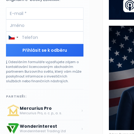
Přihlásit se k odběru
Odesláním formuláře vyjadřujete zájem o
kontaktování licencovaným obchodním
partnerem Burzovního světa, který vám může
poskytnout informace o investičních
službách nebo finančních nástrojích.
PARTNEŘI:
Mercurius Pro
›
Mercurius Pro, o. c. p., a. s.
Wonderinterest
›
Wonderinterest Trading Ltd