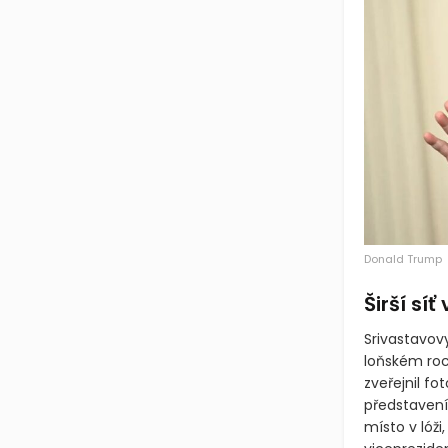
Donald Trump
Širší sí
Srivastavov
loňském roce
zveřejnil fo
představení
místo v lóž