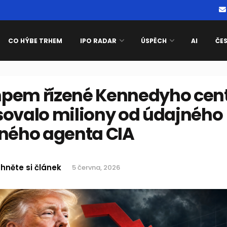
CO HÝBE TRHEM
IPO RADAR
ÚSPĚCH
AI
ČE
pem řízené Kennedyho cen
sovalo miliony od údajného
šného agenta CIA
hněte si článek
5 června, 2026