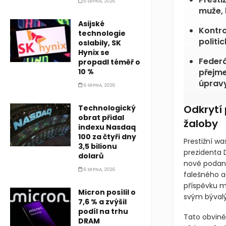
6 SRPNA, 2026
muže, 
Asijské
Kontro
technologie
politi
oslabily, SK
Hynix se
Federá
propadl téměř o
10 %
přejme
úpravy
6 SRPNA, 2026
Odkrytí
Technologický
obrat přidal
žaloby
indexu Nasdaq
100 za čtyři dny
Prestižní w
3,5 bilionu
prezidenta 
dolarů
nově podané
6 SRPNA, 2026
falešného a
příspěvku m
Micron posílil o
svým býval
7,6 % a zvýšil
podíl na trhu
Tato obviněn
DRAM