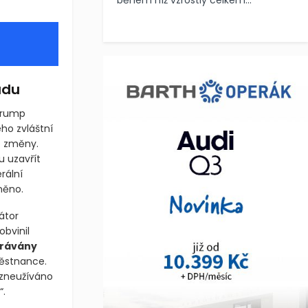
během níž vzrostly celkem...
udu
 Trump
ho zvláštní
é změny.
u uzavřít
rální
něno.
átor
bvinil
hrávány
městnance.
 zneužíváno
“.