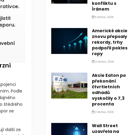
konfliktu s
rativce.
Íránem
istit
5 SRPNA, 2026
sporu.
Americké akcie
znovu přepsaly
rekordy, trhy
avební
podpořil pokles
ropy
4 SRPNA, 2026
rzní
Akcie Eaton po
překonání
spojenci
čtvrtletních
ním. Podle
odhadů
dajného
vyskočily o 7,3
procenta
to štědrého
spor se
2 SRPNA, 2026
Wall Street
jí další ze
uzavřela na