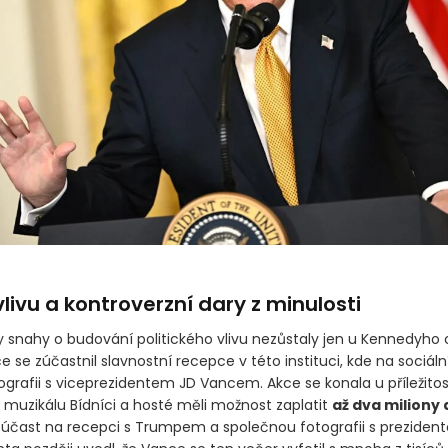
ť vlivu a kontroverzní dary z minulosti
y snahy o budování politického vlivu nezůstaly jen u Kennedyho 
 se zúčastnil slavnostní recepce v této instituci, kde na sociální 
tografii s viceprezidentem JD Vancem. Akce se konala u příležitos
 muzikálu Bídníci a hosté měli možnost zaplatit
až dva miliony 
i, účast na recepci s Trumpem a společnou fotografii s preziden