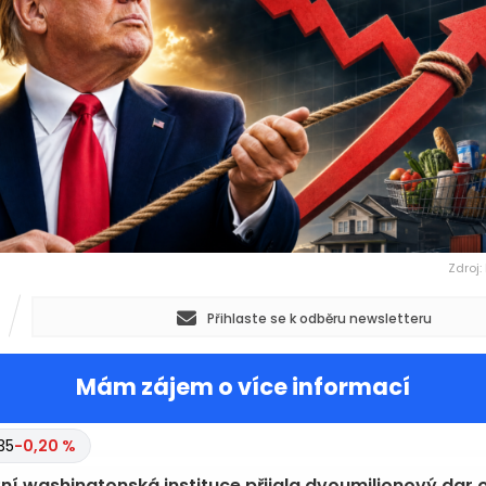
Zdroj:
Přihlaste se k odběru newsletteru
Mám zájem o více informací
35
-0,20 %
žní washingtonská instituce přijala dvoumilionový dar 