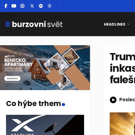
HEADLINES
Trum
inka
fale
.
Poslec
Co hýbe trhem