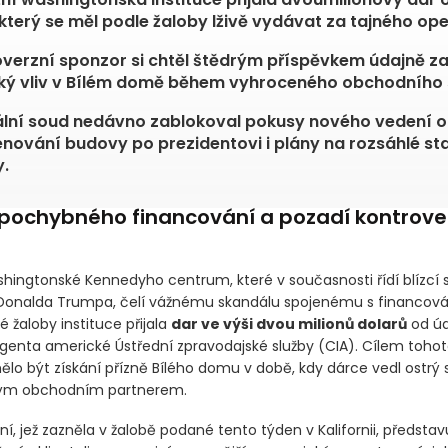
který se měl podle žaloby lživě vydávat za tajného ope
verzní sponzor si chtěl štědrým příspěvkem údajně zaj
cký vliv v Bílém domě během vyhroceného obchodního 
lní soud nedávno zablokoval pokusy nového vedení o
nování budovy po prezidentovi i plány na rozsáhlé st
.
 pochybného financování a pozadí kontrove
ashingtonské Kennedyho centrum, které v současnosti řídí blízcí 
Donalda Trumpa, čelí vážnému skandálu spojenému s financová
 žaloby instituce přijala
dar ve výši dvou milionů dolarů
od ú
genta americké Ústřední zpravodajské služby
(CIA)
. Cílem toho
ělo být získání přízně Bílého domu v době, kdy dárce vedl ostrý 
ým obchodním partnerem.
í, jež zazněla v žalobě podané tento týden v Kalifornii, představu