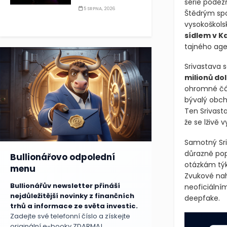
série podez
5 SRPNA, 2026
Štědrým spon
vysokoškolsk
sídlem v Ka
tajného age
Srivastava 
milionů do
ohromné čás
bývalý obch
Ten Srivasta
že se lživě 
Samotný Sri
důrazně popí
Bullionářovo odpolední
otázkám týka
menu
Zvukové nah
Bullionářův newsletter přináší
neoficiální
nejdůležitější novinky z finančních
deepfake.
trhů a informace ze světa investic.
Zadejte své telefonní číslo a získejte
originální e-booky ZDARMA!