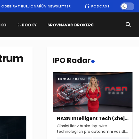
ODEBÍRAT BULLIONÁŘŮV NEWSLETTER
PODCAST
SKO
E-BOOKY
SROVNÁVAČ BROKERŮ
.
trum
IPO Radar
HKEX Main Board
NASN Intelligent Tech (Zhejiang)
Čínský lídr v brake-by-wire
technologiích pro autonomní vozidla
vstupuje na hongkongskou burzu 7.