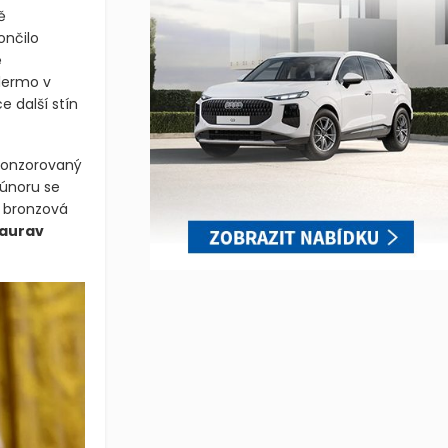
ě
ončilo
ě
lermo v
e další stín
sponzorovaný
 únoru se
a bronzová
Gaurav