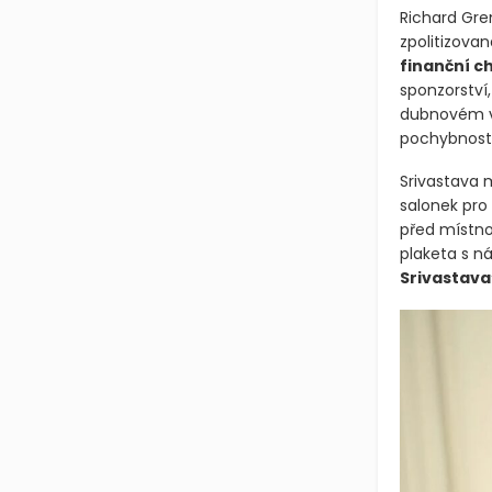
Richard Gren
zpolitizova
finanční c
sponzorství
dubnovém vyd
pochybností
Srivastava 
salonek pro 
před místno
plaketa s n
Srivastava