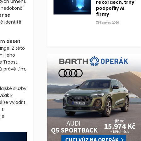
kých umění.
rekordech, trhy
ý nedokončil
podpořily AI
firmy
or se
né identitě
4 SRPNA, 2026
kem
deset
nge. Z této
il jeho
 Troost.
rů právě tím,
ajské služby
avšak k
íže vyjádřit.
 s
ie