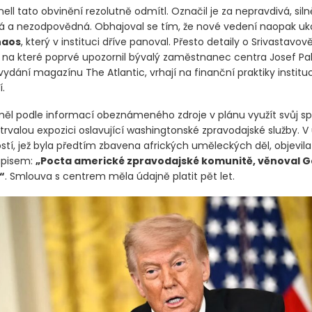
ell tato obvinění rezolutně odmítl. Označil je za nepravdivá, siln
ná a nezodpovědná. Obhajoval se tím, že nové vedení naopak uk
haos
, který v instituci dříve panoval. Přesto detaily o Srivastavov
, na které poprvé upozornil bývalý zaměstnanec centra Josef Pa
ání magazínu The Atlantic, vrhají na finanční praktiky instituc
.
měl podle informací obeznámeného zdroje v plánu využít svůj 
trvalou expozici oslavující washingtonské zpravodajské služby. V
stí, jež byla předtím zbavena afrických uměleckých děl, objevil
ápisem:
„Pocta americké zpravodajské komunitě, věnoval 
“
. Smlouva s centrem měla údajně platit pět let.