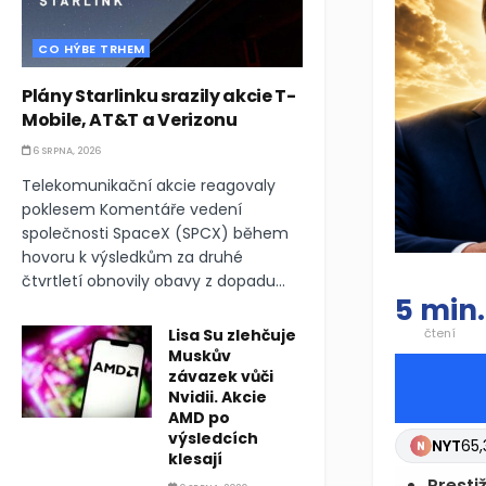
CO HÝBE TRHEM
Plány Starlinku srazily akcie T-
Mobile, AT&T a Verizonu
6 SRPNA, 2026
Telekomunikační akcie reagovaly
poklesem Komentáře vedení
společnosti SpaceX (SPCX) během
hovoru k výsledkům za druhé
čtvrtletí obnovily obavy z dopadu...
5 min.
Lisa Su zlehčuje
čtení
Muskův
závazek vůči
Nvidii. Akcie
AMD po
výsledcích
NYT
65,
klesají
Presti