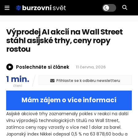
Výprodej AI akcií na Wall Street
stáhl asijské trhy, ceny ropy
rostou
Poslechněte si článek
11 června, 2026
1 min.
Přihlaste se k odběru newsletteru
čtení
Mám zájem o více informací
Asijské akciové trhy zaznamenaly pokles v reakci na další
vlnu výprodejů technologických titulů na Wall Street,
zatímco ceny ropy vzrostly o více než 1 dolar za barel.
Japonský index Nikkei odepsal 0,5 % na 63 878,60 bodu a