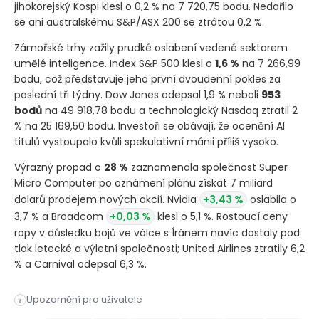
jihokorejský Kospi klesl o 0,2 % na 7 720,75 bodu. Nedařilo
se ani australskému S&P/ASX 200 se ztrátou 0,2 %.
Zámořské trhy zažily prudké oslabení vedené sektorem
umělé inteligence. Index S&P 500 klesl o
1,6 %
na 7 266,99
bodu, což představuje jeho první dvoudenní pokles za
poslední tři týdny. Dow Jones odepsal 1,9 % neboli
953
bodů
na 49 918,78 bodu a technologický Nasdaq ztratil 2
% na 25 169,50 bodu. Investoři se obávají, že ocenění AI
titulů vystoupalo kvůli spekulativní mánii příliš vysoko.
Výrazný propad o
28 %
zaznamenala společnost Super
Micro Computer po oznámení plánu získat 7 miliard
dolarů prodejem nových akcií. Nvidia
+3,43 %
oslabila o
3,7 % a Broadcom
+0,03 %
klesl o 5,1 %. Rostoucí ceny
ropy v důsledku bojů ve válce s Íránem navíc dostaly pod
tlak letecké a výletní společnosti; United Airlines ztratily 6,2
% a Carnival odepsal 6,3 %.
Asijské akciové trhy zaznamenaly pokles v reakci na další vln
Upozornění pro uživatele
i