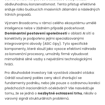
obdivuhodnou konzervativnost. Tento přístup efektivně
snižuje riziko budoucích masivních zklamání a následných
tržních propadů.
Význam Broadcomu v rámci celého ekosystému umělé
inteligence nelze v žádném případě podceňovat.
Dominantní postavení společnosti
v oblasti AI sítí a
konektivity je podpořeno jejími specializovanými
integrovanými obvody
(ASIC čipy)
. Tyto specifické
komponenty, které slouží jako vysoce efektivní náhrada
za konvenční procesory, umožnily firmě vybudovat
mimořádně silné vazby s největšími technologickými
hráči.
Pro dlouhodobé investory tak vyvstává zásadní otázka:
Odráží současný pokles ceny akcií zhoršující se
fundamenty podniku, nebo jde pouze o ozdravnou korekci
předchozích iracionálních očekávání? Vše nasvědčuje
tomu, že se jedná o
nezbytné ochlazení trhu
, nikoliv o
varovný signál strukturálních problémů.