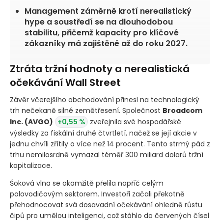
Management záměrně krotí nerealistický
hype a soustředí se na dlouhodobou
stabilitu, přičemž kapacity pro klíčové
zákazníky má zajištěné až do roku 2027.
Ztráta tržní hodnoty a nerealistická
očekávání Wall Street
Závěr včerejšího obchodování přinesl na technologický
trh nečekaně silné zemětřesení. Společnost
Broadcom
Inc.
(AVGO)
+0,55 %
zveřejnila své hospodářské
výsledky za fiskální druhé čtvrtletí, načež se její akcie v
jednu chvíli zřítily o více než 14 procent. Tento strmý pád z
trhu nemilosrdně vymazal téměř 300 miliard dolarů tržní
kapitalizace.
Šoková vlna se okamžitě přelila napříč celým
polovodičovým sektorem. Investoři začali překotně
přehodnocovat svá dosavadní očekávání ohledně růstu
čipů pro umělou inteligenci, což stáhlo do červených čísel