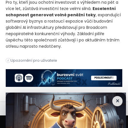
Pro ty, kteří jsou ochotni investovat s výhledem na pět a
více let, zůstává investiční teze velmi silná.
Excelentní
schopnost generovat volné peněžní toky
, expandující
softwarový byznys a rostoucí expozice vůči budování
globální AI infrastruktury představují pro Broadcom
nepopiratelné konkurenční výhody. Základní pilíře
úspěchu této společnosti zůstávají i po aktuálním tržním
otřesu naprosto nedotčeny.
Akcie společnosti Broadcom se propadly o více než 14 procent
Upozornění pro uživatele
i
Akcie společnosti Broadcom se propadly o více než 14 procent
×
Veškeré informace a materiály zveřejněné na internetových stránkách