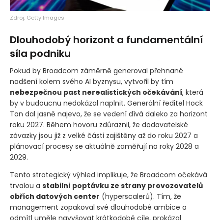
Zdroj: Getty Images
Dlouhodobý horizont a fundamentální
síla podniku
Pokud by Broadcom záměrně generoval přehnané
nadšení kolem svého AI byznysu, vytvořil by tím
nebezpečnou past nerealistických očekávání
, která
by v budoucnu nedokázal naplnit. Generální ředitel Hock
Tan dal jasně najevo, že se vedení dívá daleko za horizont
roku 2027. Během hovoru zdůraznil, že dodavatelské
závazky jsou již z velké části zajištěny až do roku 2027 a
plánovací procesy se aktuálně zaměřují na roky 2028 a
2029.
Tento strategický výhled implikuje, že Broadcom očekává
trvalou a
stabilní poptávku ze strany provozovatelů
obřích datových center
(hyperscalerů)
. Tím, že
management zopakoval své dlouhodobé ambice a
odmítl uměle navyšovat krátkodobé cíle, prokázal