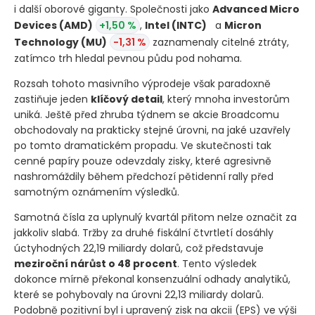
i další oborové giganty. Společnosti jako
Advanced Micro
Devices
(AMD)
+1,50 %
,
Intel
(INTC)
a
Micron
Technology
(MU)
-1,31 %
zaznamenaly citelné ztráty,
zatímco trh hledal pevnou půdu pod nohama.
Rozsah tohoto masivního výprodeje však paradoxně
zastiňuje jeden
klíčový detail
, který mnoha investorům
uniká. Ještě před zhruba týdnem se akcie Broadcomu
obchodovaly na prakticky stejné úrovni, na jaké uzavřely
po tomto dramatickém propadu. Ve skutečnosti tak
cenné papíry pouze odevzdaly zisky, které agresivně
nashromáždily během předchozí pětidenní rally před
samotným oznámením výsledků.
Samotná čísla za uplynulý kvartál přitom nelze označit za
jakkoliv slabá. Tržby za druhé fiskální čtvrtletí dosáhly
úctyhodných 22,19 miliardy dolarů, což představuje
meziroční nárůst o 48 procent
. Tento výsledek
dokonce mírně překonal konsenzuální odhady analytiků,
které se pohybovaly na úrovni 22,13 miliardy dolarů.
Podobně pozitivní byl i upravený zisk na akcii
(EPS)
ve výši