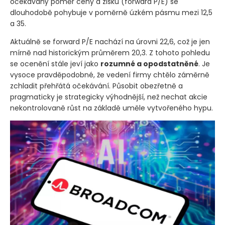
očekávaný poměr ceny a zisku
(forward P/E)
se
dlouhodobě pohybuje v poměrně úzkém pásmu mezi 12,5
a 35.
Aktuálně se forward P/E nachází na úrovni 22,6, což je jen
mírně nad historickým průměrem 20,3. Z tohoto pohledu
se ocenění stále jeví jako
rozumné a opodstatněné
. Je
vysoce pravděpodobné, že vedení firmy chtělo záměrně
zchladit přehřátá očekávání. Působit obezřetně a
pragmaticky je strategicky výhodnější, než nechat akcie
nekontrolovaně růst na základě uměle vytvořeného hypu.