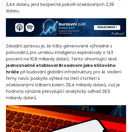
2,44 dolaru, jenž bezpečně pokořil očekávaných 2,39
dolaru.
Zásadní zprávou je, že tržby generované výhradně z
polovodičů pro umělou inteligenci explodovaly o 143
procent na 10,8 miliardy dolarů. Tento ohromující skok
jednoznačně etabloval Broadcom jako klíčového
hráče
při budování globální infrastruktury pro AI. Vedení
firmy navíc poskytlo výhled na třetí čtvrtletí s
očekávanými tržbami kolem 29,4 miliardy dolarů, což je
hodnota výrazně převyšující analytický odhad 28.5
miliardy dolarů.