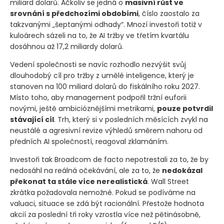
miliard dolarů. Ačkoliv se jedná o
masivní růst ve
srovnání s předchozími obdobími
, číslo zaostalo za
takzvanými „šeptanými odhady“. Mnozí investoři totiž v
kuloárech sázeli na to, že AI tržby ve třetím kvartálu
dosáhnou až 17,2 miliardy dolarů.
Vedení společnosti se navíc rozhodlo nezvýšit svůj
dlouhodobý cíl pro tržby z umělé inteligence, který je
stanoven na 100 miliard dolarů do fiskálního roku 2027.
Místo toho, aby management podpořil tržní euforii
novými, ještě ambicióznějšími metrikami,
pouze potvrdil
stávající cíl
. Trh, který si v posledních měsících zvykl na
neustálé a agresivní revize výhledů směrem nahoru od
předních AI společností, reagoval zklamáním.
Investoři tak Broadcom de facto nepotrestali za to, že by
nedosáhl na reálná očekávání, ale za to, že
nedokázal
překonat ta stále více nerealistická
. Wall Street
zkrátka požadovala nemožné. Pokud se podíváme na
valuaci, situace se zdá být racionální. Přestože hodnota
akcií za poslední tři roky vzrostla více než pětinásobně,