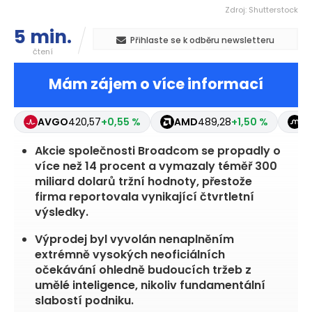
Zdroj: Shutterstock
5 min.
Přihlaste se k odběru newsletteru
čtení
Mám zájem o více informací
AVGO
420,57
+0,55 %
AMD
489,28
+1,50 %
I
Akcie společnosti Broadcom se propadly o
více než 14 procent a vymazaly téměř 300
miliard dolarů tržní hodnoty, přestože
firma reportovala vynikající čtvrtletní
výsledky.
Výprodej byl vyvolán nenaplněním
extrémně vysokých neoficiálních
očekávání ohledně budoucích tržeb z
umělé inteligence, nikoliv fundamentální
slabostí podniku.