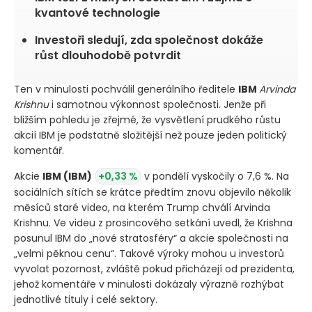
kvantové technologie
Investoři sledují, zda společnost dokáže
růst dlouhodobě potvrdit
Ten v minulosti pochválil generálního ředitele
IBM
Arvinda
Krishnu
i samotnou výkonnost společnosti. Jenže při
bližším pohledu je zřejmé, že vysvětlení prudkého růstu
akcií IBM je podstatně složitější než pouze jeden politický
komentář.
Akcie
IBM
(IBM)
+0,33 %
v pondělí vyskočily o 7,6 %. Na
sociálních sítích se krátce předtím znovu objevilo několik
měsíců staré video, na kterém Trump chválí Arvinda
Krishnu. Ve videu z prosincového setkání uvedl, že Krishna
posunul IBM do „nové stratosféry“ a akcie společnosti na
„velmi pěknou cenu“. Takové výroky mohou u investorů
vyvolat pozornost, zvláště pokud přicházejí od prezidenta,
jehož komentáře v minulosti dokázaly výrazně rozhýbat
jednotlivé tituly i celé sektory.