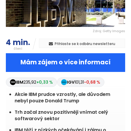
Zdroj: Getty Images
4 min.
Přihlaste se k odběru newsletteru
čtení
Mám zájem o více informací
IBM
235,92
+0,33 %
IGV
101,31
-0,68 %
Akcie IBM prudce vzrostly, ale důvodem
nebyl pouze Donald Trump
Trh začal znovu pozitivněji vnímat celý
softwarový sektor
IBM těží z nízkých očekávání i zájmu o