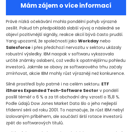
Mám zájem o více informací
Právě nízká očekávání mohla pondělní pohyb výrazně
zesílit. Pokud trh předpokládá slabší vývoj a následně se
objeví pozitivnější signály, reakce akcií bývá často prudší.
Yang upozornil, že společnosti jako
Workday
nebo
Salesforce
i přes předchozí nervozitu v sektoru ukázaly
robustní výsledky. IBM naopak v softwaru vykazovala
určité známky oslabení, což vedlo k opatrnějšímu pohledu
investorů. Jakmile se obavy ze softwarového trhu začaly
zmírňovat, akcie IBM mohly růst výrazněji než konkurence.
Silné prostředí bylo patrné i na celém sektoru.
ETF
iShares Expanded Tech-Software Sector
v pondělí
posílil téměř o 6 % a za tři obchodní dny vzrostl o 15,8 %.
Podle údajů Dow Jones Market Data šlo o jeho nejlepší
třídenní sérii od roku 2001. To naznačuje, že růst IBM nebyl
izolovaným příběhem, ale součástí širší rotace investorů
zpět do softwarových titulů.