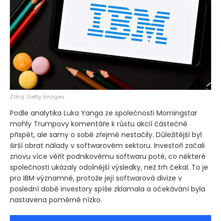
Zdroj: Getty Images
Podle analytika Luka Yanga ze společnosti Morningstar
mohly Trumpovy komentáře k růstu akcií částečně
přispět, ale samy o sobě zřejmě nestačily. Důležitější byl
širší obrat nálady v softwarovém sektoru. Investoři začali
znovu více věřit podnikovému softwaru poté, co některé
společnosti ukázaly odolnější výsledky, než trh čekal. To je
pro IBM významné, protože její softwarová divize v
poslední době investory spíše zklamala a očekávání byla
nastavena poměrně nízko.