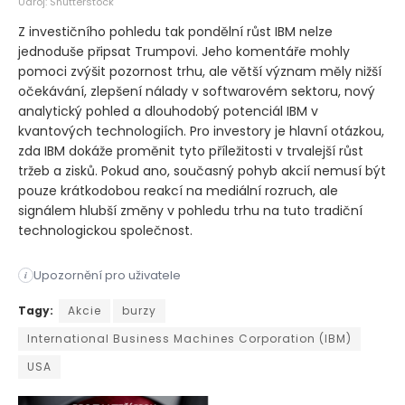
Udroj: Shutterstock
Z investičního pohledu tak pondělní růst IBM nelze
jednoduše připsat Trumpovi. Jeho komentáře mohly
pomoci zvýšit pozornost trhu, ale větší význam měly nižší
očekávání, zlepšení nálady v softwarovém sektoru, nový
analytický pohled a dlouhodobý potenciál IBM v
kvantových technologiích. Pro investory je hlavní otázkou,
zda IBM dokáže proměnit tyto příležitosti v trvalejší růst
tržeb a zisků. Pokud ano, současný pohyb akcií nemusí být
pouze krátkodobou reakcí na mediální rozruch, ale
signálem hlubší změny v pohledu trhu na tuto tradiční
technologickou společnost.
Upozornění pro uživatele
i
Akcie společnosti International Business Machines v pondělí v
Tagy:
Akcie
burzy
International Business Machines Corporation (IBM)
USA