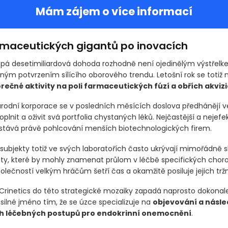
Mám zájem o více informací
rmaceutických gigantů po inovacích
epá desetimiliardová dohoda rozhodně není ojedinělým výstřelk
sným potvrzením sílícího oborového trendu. Letošní rok se totiž 
rečné aktivity na poli farmaceutických fúzí a obřích akvizi
rodní korporace se v posledních měsících doslova předhánějí v
plnit a oživit svá portfolia chystaných léků. Nejčastější a nejefek
e stává právě pohlcování menších biotechnologických firem.
subjekty totiž ve svých laboratořích často ukrývají mimořádně s
, které by mohly znamenat průlom v léčbě specifických choro
lečností velkým hráčům šetří čas a okamžitě posiluje jejich tržní
Crinetics do této strategické mozaiky zapadá naprosto dokonale.
silné jméno tím, že se úzce specializuje na
objevování a násle
h léčebných postupů pro endokrinní onemocnění
.