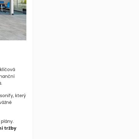
 klíčová
inanční
.
onify, který
 vážné
plány.
í tržby