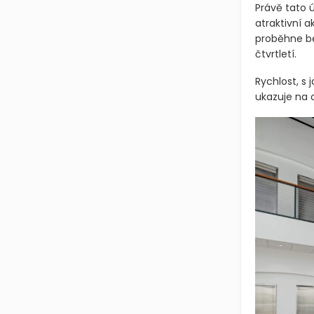
Právě tato 
atraktivní a
proběhne be
čtvrtletí.
Rychlost, s 
ukazuje na 