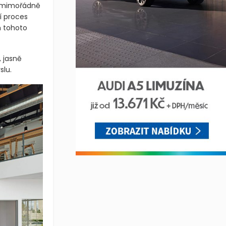
my mimořádně
í proces
m tohoto
, jasně
slu.