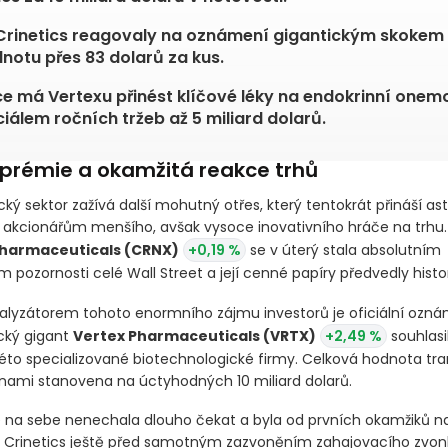
Crinetics reagovaly na oznámení gigantickým skokem 
notu přes 83 dolarů za kus.
ce má Vertexu přinést klíčové léky na endokrinní onem
iálem ročních tržeb až 5 miliard dolarů.
 prémie a okamžitá reakce trhů
ký sektor zažívá další mohutný otřes, který tentokrát přináší a
akcionářům menšího, avšak vysoce inovativního hráče na trhu.
Pharmaceuticals
(CRNX)
+0,19 %
se v úterý stala absolutním
pozornosti celé Wall Street a její cenné papíry předvedly histor
alyzátorem tohoto enormního zájmu investorů je oficiální ozná
cký gigant
Vertex Pharmaceuticals
(VRTX)
+2,49 %
souhlasi
éto specializované biotechnologické firmy. Celková hodnota tr
ami stanovena na úctyhodných 10 miliard dolarů.
e na sebe nenechala dlouho čekat a byla od prvních okamžiků n
ie Crinetics ještě před samotným zazvoněním zahajovacího zvonku