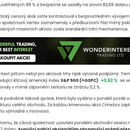
uvěřitelných 99 % a bezpečně se usadily na úrovni 83,69 dolaru z
tický cenový skok ostře kontrastoval s bezprostředním vývoj
 společnosti Vertex zaznamenaly v předburzovní fázi mírný pokle
dobných masivních akvizic zcela standardní tržní mechanismus.
kontext přitom nebyl pro akciové trhy nijak výrazně podpůrný. Te
edující klíčový americký index
S&P 500
(^GSPC)
+0,62 %
se ve
valy v mírně záporném teritoriu se ztrátou 0,2 %.
vé podrobné tiskové zprávě, která byla vydána v pondělí pozdě v
rukturu celého obchodu. Za každou kmenovou akcii Crinetics zapl
 to výhradně v hotovosti.
tomu, že cílová společnost uzavřela pondělní obchodní seanci
2 dolary,
kupující nabízí akcionářům ohromující prémii přes