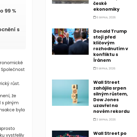
české
ekonomiky
o 99 %
6 SRPNA, 2026
ocnění s
Donald Trump
stojí před
klíčovým
rozhodnutím v
konfliktu s
Íránem
stronomické
 Společnost
5 SRPNA, 2026
Wall Street
ický růst.
zahájila srpen
silným růstem,
mení, že
Dow Jones
l s plným
uzavřel na
ansakce byla
novém rekordu
3 SRPNA, 2026
aprosto
Wall Street po
 vystřelily