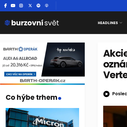
HEADLINES
Akcie
ozná
Vert
.
Poslec
Co hýbe trhem