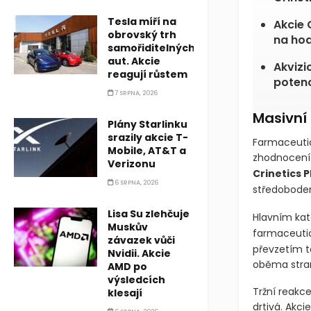
Tesla míří na
Akcie 
obrovský trh
na hod
samořiditelných
aut. Akcie
Akvizi
reagují růstem
potenc
7 SRPNA, 2026
Masivní
Plány Starlinku
srazily akcie T-
Farmaceutic
Mobile, AT&T a
zhodnocení 
Verizonu
Crinetics 
6 SRPNA, 2026
středobodem 
Lisa Su zlehčuje
Hlavním kat
Muskův
farmaceuti
závazek vůči
převzetím t
Nvidii. Akcie
oběma stran
AMD po
výsledcích
Tržní reakc
klesají
drtivá. Akc