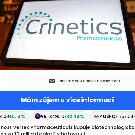
Přihlaste se k odběru newsletteru
Mám zájem o více informací
4,08
+0,19 %
VRTX
496,07
+2,49 %
^GSPC
7 757,64
nost Vertex Pharmaceuticals kupuje biotechnologicko
ics za 10 miliard dolarů v hotovosti.