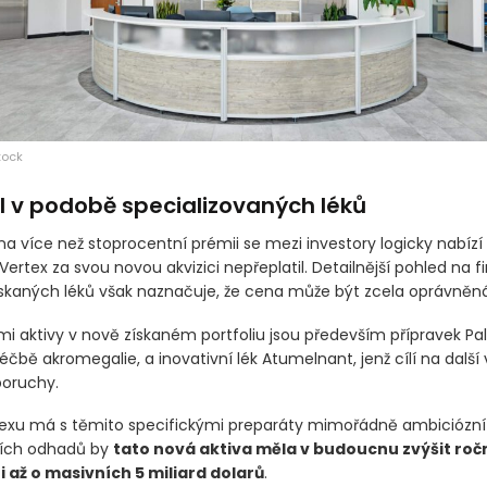
tock
l v podobě specializovaných léků
na více než stoprocentní prémii se mezi investory logicky nabízí
Vertex za svou novou akvizici nepřeplatil. Detailnější pohled na f
ískaných léků však naznačuje, že cena může být zcela oprávněná
i aktivy v nově získaném portfoliu jsou především přípravek Pals
léčbě akromegalie, a inovativní lék Atumelnant, jenž cílí na další
poruchy.
exu má s těmito specifickými preparáty mimořádně ambiciózní 
ních odhadů by
tato nová aktiva měla v budoucnu zvýšit ročn
 až o masivních 5 miliard dolarů
.