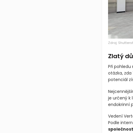
Zdroj: Shutters
Zlatý dů
Při pohledu 
otázka, zda 
potenciál z
Nejcennějším
je určený k 
endokrinní 
Vedení Vert
Podle inter
společnosti