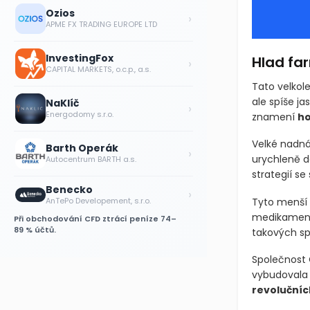
Ozios
›
APME FX TRADING EUROPE LTD
InvestingFox
Hlad fa
›
CAPITAL MARKETS, o.c.p., a.s.
Tato velkol
ale spíše ja
NaKlíč
›
Energodomy s.r.o.
znamení
ho
Velké nadná
Barth Operák
›
urychleně do
Autocentrum BARTH a.s.
strategií s
Benecko
›
AnTePo Developement, s.r.o.
Tyto menší 
medikamenty
Při obchodování CFD ztrácí peníze 74–
89 % účtů.
takových spo
Společnost 
vybudovala 
revolučníc