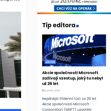
.
Tip editora
AKCIE
Akcie společnosti Microsoft
zažívají vzestup, jaký tu nebyl
už 26 let
5 SRPNA, 2026
Nejsilnější třídenní růst za 26 let
Akcie společnosti Microsoft
Corporation (MSFT) uzavřely