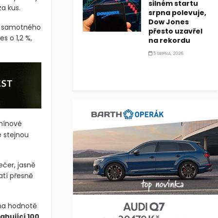
silném startu
a kus.
srpna polevuje,
Dow Jones
em samotného
přesto uzavřel
s o 1,2 %,
na rekordu
5 SRPNA, 2026
rmínové
 stejnou
ečer, jasně
atí přesně
 na hodnotě
ahující 100