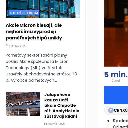
CO HÝBE TRHEM
Akcie Micron klesají, ale
nejhoršímu výprodeji
paměťových čipů unikly
7 SRPNA, 2026
Paměťový sektor zasáhl plošný
pokles Akcie společnosti Micron
Technology (MU) ve čtvrtek
5 min.
uzavřely obchodování se ztrátou 1,3
%. Výrobce paměťových...
čtení
Jalapeňová
kauza tlačí
akcie Chipotle
CRNX
8
níž. Analytici ale
zůstávají klidní
Společ
7 SRPNA, 2026
Crinet