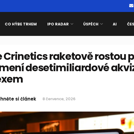
CO HÝBE TRHEM
IPO RADAR
ÚSPĚCH
AI
ČE
 Crinetics raketově rostou 
mení desetimiliardové akvi
exem
hněte si článek
8 července, 2026