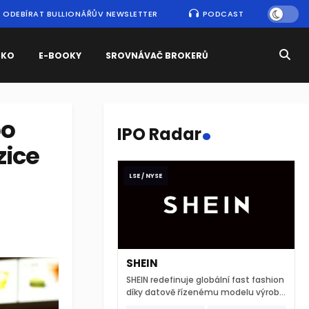
ODEBÍRAT BULLIONÁŘŮV NEWSLETTER
PODCAST
SKO
E-BOOKY
SROVNÁVAČ BROKERŮ
.
po
IPO Radar
zice
LSE / NYSE
SHEIN
SHEIN redefinuje globální fast fashion
díky datově řízenému modelu výroby
a extrémně rychlému