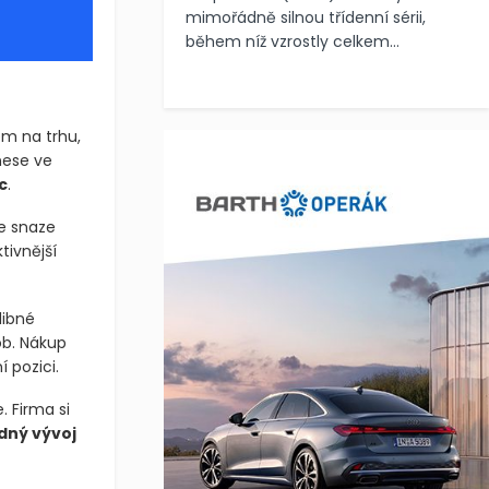
mimořádně silnou třídenní sérii,
během níž vzrostly celkem...
em na trhu,
nese ve
c
.
e snaze
tivnější
libné
b. Nákup
 pozici.
 Firma si
dný vývoj