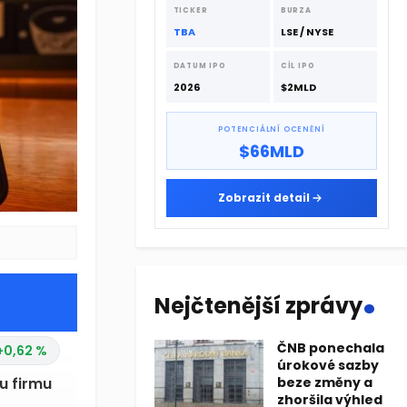
dodavatelskému řetězci.
TICKER
BURZA
TBA
LSE / NYSE
DATUM IPO
CÍL IPO
2026
$2MLD
POTENCIÁLNÍ OCENĚNÍ
$66MLD
Zobrazit detail
.
Nejčtenější zprávy
ČNB ponechala
+0,62 %
úrokové sazby
u firmu
beze změny a
zhoršila výhled