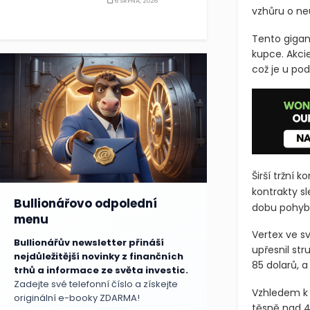
6 SRPNA, 2026
vzhůru o ne
Tento gigan
kupce. Akcie
což je u po
Širší tržní 
kontrakty sl
Bullionářovo odpolední
dobu pohybo
menu
Vertex ve s
Bullionářův newsletter přináší
upřesnil st
nejdůležitější novinky z finančních
85 dolarů, a
trhů a informace ze světa investic.
Zadejte své telefonní číslo a získejte
Vzhledem k 
originální e-booky ZDARMA!
těsně nad 4