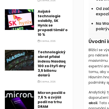
6 SRPNA, 2026
Od zač
Asijské
expozi
technologie
oslabily, SK
Na Wal
Hynix se
pokrýv
propadl téměř o
10 %
Úvodní 
6 SRPNA, 2026
Blížící se v
Technologický
pro některé
obrat přidal
masivnímu 
indexu Nasdaq
100 za čtyři dny
expertní an
3,5 bilionu
tomu, aby v
dolarů
Hlavním hn
podmínky s
6 SRPNA, 2026
Analytický 
Micron posílil o
7,6 % a zvýšil
doporučení 
podíl na trhu
akcii
. Tato
DRAM
porovnání s