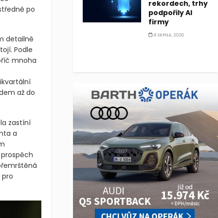
rekordech, trhy
středně po
podpořily AI
firmy
4 SRPNA, 2026
m detailně
jí. Podle
apříč mnoha
kvartální
ledem až do
a zastíní
nta a
ém
 prospěch
přemrštěná
 pro