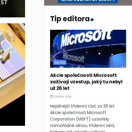
.
Tip editora
AKCIE
Akcie společnosti Microsoft
zažívají vzestup, jaký tu nebyl
už 26 let
5 SRPNA, 2026
Nejsilnější třídenní růst za 26 let
Akcie společnosti Microsoft
Corporation (MSFT) uzavřely
mimořádně silnou třídenní sérii,