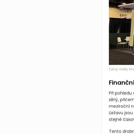
Zdroj: Getty I
Finanční
Při pohledu
silný, přič
meziroční n
ústavu jsou
stejné časov
Tento drobný