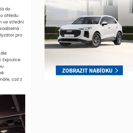
tá do
to ohledu
 ve střední
raditelná
lyzátor pro
tále
. Expozice
ou
ně
náře, což z