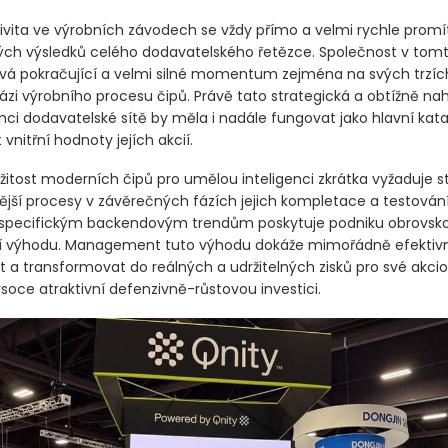
ivita ve výrobních závodech se vždy přímo a velmi rychle promí
ch výsledků celého dodavatelského řetězce. Společnost v tom
 pokračující a velmi silné momentum zejména na svých trzích
ázi výrobního procesu čipů. Právě tato strategická a obtížně nah
mci dodavatelské sítě by měla i nadále fungovat jako hlavní kata
 vnitřní hodnoty jejích akcií.
žitost moderních čipů pro umělou inteligenci zkrátka vyžaduje s
nější procesy v závěrečných fázích jejich kompletace a testování
 specifickým backendovým trendům poskytuje podniku obrovsk
í výhodu. Management tuto výhodu dokáže mimořádně efektiv
 a transformovat do reálných a udržitelných zisků pro své akcio
vysoce atraktivní defenzivně-růstovou investici.