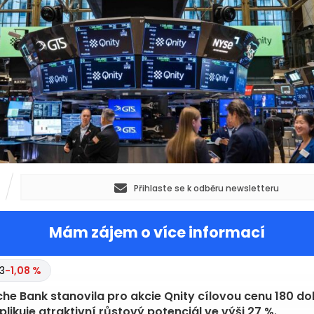
Přihlaste se k odběru newsletteru
Mám zájem o více informací
3
-1,08 %
he Bank stanovila pro akcie Qnity cílovou cenu 180 dol
plikuje atraktivní růstový potenciál ve výši 27 %.