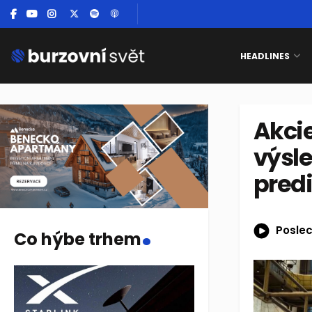
HEADLINES
Akci
výsl
pred
.
Poslec
Co hýbe trhem