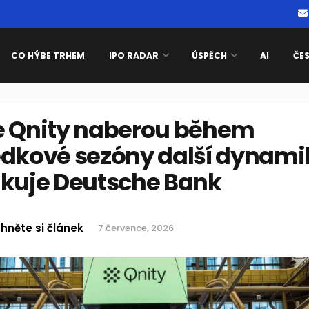
CO HÝBE TRHEM
IPO RADAR
ÚSPĚCH
AI
ČE
e Qnity naberou během
edkové sezóny další dynami
ikuje Deutsche Bank
hněte si článek
7 července, 2026