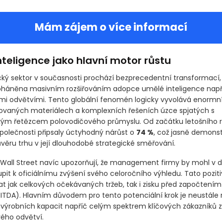
Mám zájem o více informací
teligence jako hlavní motor růstu
ký sektor v současnosti prochází bezprecedentní transformací, 
oháněna masivním rozšiřováním adopce umělé inteligence např
i odvětvími. Tento globální fenomén logicky vyvolává enormn
zovaných materiálech a komplexních řešeních úzce spjatých s
ým řetězcem polovodičového průmyslu. Od začátku letošního ro
polečnosti připsaly úctyhodný nárůst o
74 %
, což jasně demonst
věru trhu v její dlouhodobé strategické směřování.
 Wall Street navíc upozorňují, že management firmy by mohl v 
pit k oficiálnímu zvýšení svého celoročního výhledu. Tato poziti
at jak celkových očekávaných tržeb, tak i zisku před započtením
BITDA)
. Hlavním důvodem pro tento potenciální krok je neustále 
í výrobních kapacit napříč celým spektrem klíčových zákazníků z
ého odvětví.