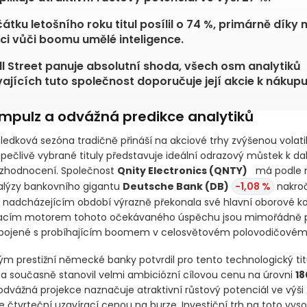
átku letošního roku titul posílil o 74 %, primárně díky 
ci vůči boomu umělé inteligence.
l Street panuje absolutní shoda, všech osm analytiků
ajících tuto společnost doporučuje její akcie k nákupu
impulz a odvážná predikce analytiků
ýsledková sezóna tradičně přináší na akciové trhy zvýšenou volatil
 pečlivě vybrané tituly představuje ideální odrazový můstek k da
zhodnocení. Společnost
Qnity Electronics
(QNTY)
má podle n
alýzy bankovního gigantu
Deutsche Bank
(DB)
-1,08 %
nakro
 nadcházejícím období výrazně překonala své hlavní oborové ko
acím motorem tohoto očekávaného úspěchu jsou mimořádně p
pojené s probíhajícím boomem v celosvětovém polovodičovém 
tým prestižní německé banky potvrdil pro tento technologický tit
a současně stanovil velmi ambiciózní cílovou cenu na úrovni
18
 odvážná projekce naznačuje atraktivní růstový potenciál ve výši
e čtvrteční uzavírací cenou na burze. Investiční trh na toto vys