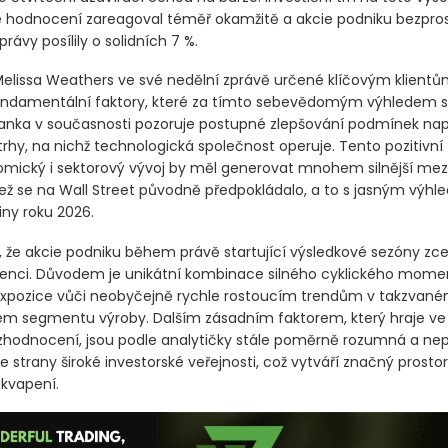
é hodnocení zareagoval téměř okamžitě a akcie podniku bezpro
právy posílily o solidních 7 %.
Melissa Weathers ve své nedělní zprávě určené klíčovým klientů
undamentální faktory, které za tímto sebevědomým výhledem sto
 banka v současnosti pozoruje postupné zlepšování podmínek n
rhy, na nichž technologická společnost operuje. Tento pozitivní
ický i sektorový vývoj by měl generovat mnohem silnější mezi
 než se na Wall Street původně předpokládalo, a to s jasným výh
iny roku 2026.
 že akcie podniku během právě startující výsledkové sezóny zcel
enci. Důvodem je unikátní kombinace silného cyklického mome
expozice vůči neobyčejně rychle rostoucím trendům v takzvan
m segmentu výroby. Dalším zásadním faktorem, který hraje ve
hodnocení, jsou podle analytičky stále poměrně rozumná a ne
 strany široké investorské veřejnosti, což vytváří značný prostor
ekvapení.