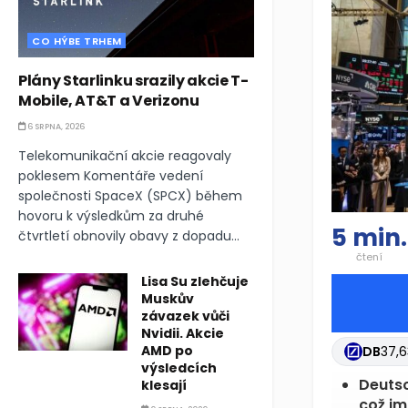
CO HÝBE TRHEM
Plány Starlinku srazily akcie T-
Mobile, AT&T a Verizonu
6 SRPNA, 2026
Telekomunikační akcie reagovaly
poklesem Komentáře vedení
společnosti SpaceX (SPCX) během
hovoru k výsledkům za druhé
5 min.
čtvrtletí obnovily obavy z dopadu...
čtení
Lisa Su zlehčuje
Muskův
závazek vůči
Nvidii. Akcie
AMD po
DB
37,6
výsledcích
Deutsc
klesají
což im