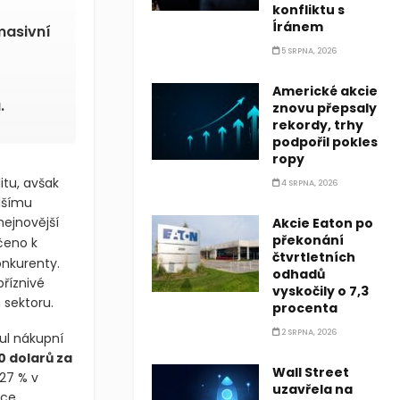
konfliktu s
Íránem
masivní
5 SRPNA, 2026
Americké akcie
.
znovu přepsaly
rekordy, trhy
podpořil pokles
ropy
itu, avšak
4 SRPNA, 2026
lšímu
ejnovější
Akcie Eaton po
překonání
čeno k
čtvrtletních
nkurenty.
odhadů
říznivé
vyskočily o 7,3
sektoru.
procenta
2 SRPNA, 2026
ul nákupní
0 dolarů za
Wall Street
 27 % v
uzavřela na
oce