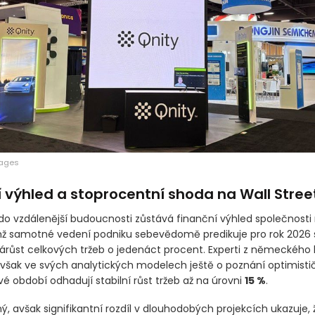
mages
 výhled a stoprocentní shoda na Wall Stree
 do vzdálenější budoucnosti zůstává finanční výhled společnos
emž samotné vedení podniku sebevědomě predikuje pro rok 2026 s
árůst celkových tržeb o jedenáct procent. Experti z německého
 však ve svých analytických modelech ještě o poznání optimistič
é období odhadují stabilní růst tržeb až na úrovni
15 %
.
, avšak signifikantní rozdíl v dlouhodobých projekcích ukazuje, ž