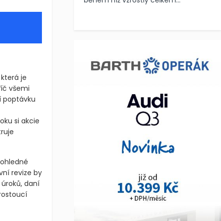
během níž vzrostly celkem...
která je
íč všemi
í poptávku
ku si akcie
ruje
dohledné
vní revize by
 úroků, daní
rostoucí