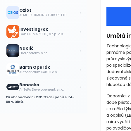
Ozios
›
APME FX TRADING EUROPE LTD
InvestingFox
›
Umělá in
CAPITAL MARKETS, o.c.p., a.s.
Technologic
NaKlíč
›
primárně p
Energodomy s.r.o.
průmyslovým
po speciali
Barth Operák
›
dodavatelsk
Autocentrum BARTH a.s.
sledované s
hlubokou dů
Benecko
›
AnTePo Developement, s.r.o.
Odborníci z
Při obchodování CFD ztrácí peníze 74–
89 % účtů.
době přistou
se měla týk
a odpisů
(E
míra využit
polovodičov