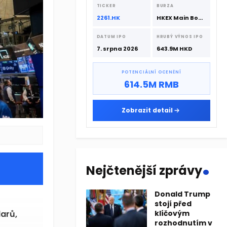
srpna 2026 s podporou CATL a
TICKER
BURZA
Hillhouse Investment.
2261.HK
HKEX Main Board
DATUM IPO
HRUBÝ VÝNOS IPO
7. srpna 2026
643.9M HKD
POTENCIÁLNÍ OCENĚNÍ
614.5M RMB
Zobrazit detail
.
Nejčtenější zprávy
Donald Trump
stojí před
arů,
klíčovým
rozhodnutím v