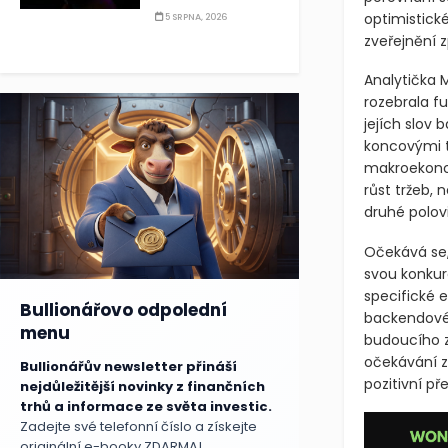
optimistick
5 SRPNA, 2026
zveřejnění z
Analytička 
rozebrala f
jejích slov
koncovými t
makroekonom
růst tržeb,
druhé polov
Očekává se,
svou konkur
specifické 
Bullionářovo odpolední
backendové
menu
budoucího z
očekávání ze
Bullionářův newsletter přináší
pozitivní př
nejdůležitější novinky z finančních
trhů a informace ze světa investic.
Zadejte své telefonní číslo a získejte
originální e-booky ZDARMA!