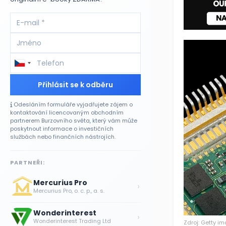
Přihlásit se k odběru
Odesláním formuláře vyjadřujete zájem o
kontaktování licencovaným obchodním
partnerem Burzovního světa, který vám může
poskytnout informace o investičních
službách nebo finančních nástrojích.
PARTNEŘI:
Mercurius Pro
›
Mercurius Pro, o. c. p., a. s.
Wonderinterest
›
Wonderinterest Trading Ltd
Zdroj: Getty i