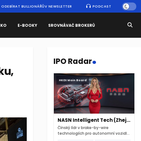
ODEBÍRAT BULLIONÁŘŮV NEWSLETTER
PODCAST
SKO
E-BOOKY
SROVNÁVAČ BROKERŮ
.
IPO Radar
ku,
HKEX Main Board
NASN Intelligent Tech (Zhejiang)
Čínský lídr v brake-by-wire
technologiích pro autonomní vozidla
vstupuje na hongkongskou burzu 7.