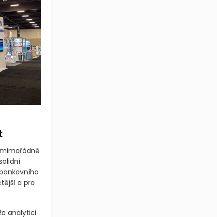
t
ti mimořádně
olidní
 bankovního
tější a pro
e analytici