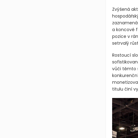
Zvýšená akt
hospodářský
zaznamenává
a koncové f
pozice v rá
setrvalý růst
Rostoucí slo
sofistikova
vůči těmto
konkurenčn
monetizovat
titulu činí 