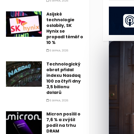
6 SRPNA, 2026
Asijské
technologie
oslabily, SK
Hynix se
propadl téměř o
10 %
6 SRPNA, 2026
Technologický
obrat přidal
indexu Nasdaq
100 za čtyři dny
3,5 bilionu
dolarů
6 SRPNA, 2026
Micron posílil o
7,6 % a zvýšil
podíl na trhu
DRAM