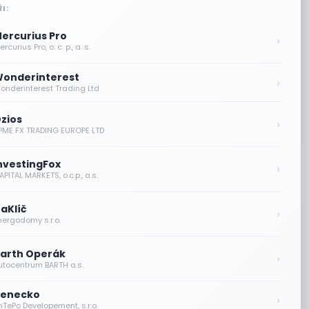
I:
ercurius Pro
›
rcurius Pro, o. c. p., a. s.
onderinterest
›
onderinterest Trading Ltd
zios
›
PME FX TRADING EUROPE LTD
nvestingFox
›
PITAL MARKETS, o.c.p., a.s.
aKlíč
›
nergodomy s.r.o.
arth Operák
›
utocentrum BARTH a.s.
enecko
›
nTePo Developement, s.r.o.