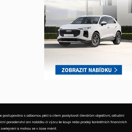
je postupováno s odbornou péčí a cílem poskytovat čtenářům objektivní, aktuální
ční poradenství ani nabídku či výzvu ke koupi nebo prodeji konkrétních finančních
 zveřejnění a mohou se v čase měnit.