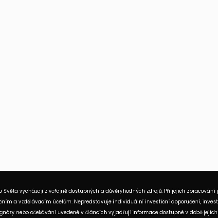
 Světa vycházejí z veřejně dostupných a důvěryhodných zdrojů. Při jejich zpracování 
ním a vzdělávacím účelům. Nepředstavuje individuální investiční doporučení, investi
rognózy nebo očekávání uvedené v článcích vyjadřují informace dostupné v době jejich