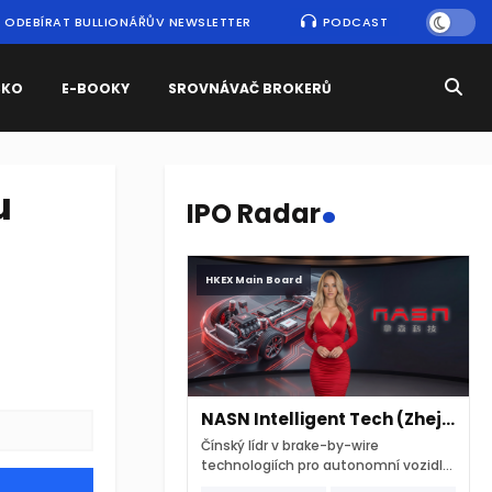
ODEBÍRAT BULLIONÁŘŮV NEWSLETTER
PODCAST
SKO
E-BOOKY
SROVNÁVAČ BROKERŮ
.
u
IPO Radar
HKEX Main Board
NASN Intelligent Tech (Zhejiang)
Čínský lídr v brake-by-wire
technologiích pro autonomní vozidla
vstupuje na hongkongskou burzu 7.