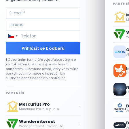
PARTNEŘ
M
Me
W
W
Přihlásit se k odběru
O
A
Odesláním formuláře vyjadřujete zájem o
kontaktování licencovaným obchodním
I
partnerem Burzovního světa, který vám může
CA
poskytnout informace o investičních
službách nebo finančních nástrojích.
N
E
PARTNEŘI:
Mercurius Pro
›
B
Mercurius Pro, o. c. p., a. s.
A
Wonderinterest
›
B
Wonderinterest Trading Ltd
A