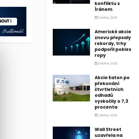
konfliktu s
Íránem
5 SRPNA, 2026
Americké akcie
znovu přepsaly
rekordy, trhy
podpořil pokles
ropy
4 SRPNA, 2026
Akcie Eaton po
překonání
čtvrtletních
odhadů
vyskočily o 7,3
procenta
2 SRPNA, 2026
Wall Street
uzavřela na