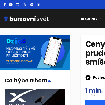
HEADLINES
Ceny
prudc
smíš
.
Poslec
Co hýbe trhem
1 min.
čtení