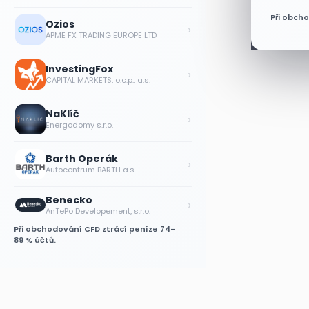
Při obch
Ozios
›
APME FX TRADING EUROPE LTD
InvestingFox
›
CAPITAL MARKETS, o.c.p., a.s.
NaKlíč
›
Energodomy s.r.o.
Barth Operák
›
Autocentrum BARTH a.s.
Benecko
›
AnTePo Developement, s.r.o.
Při obchodování CFD ztrácí peníze 74–
89 % účtů.