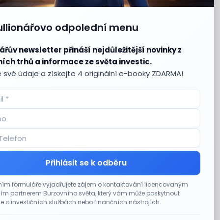
ullionářovo odpolední menu
ářův newsletter přináší nejdůležitější novinky z
ích trhů a informace ze světa investic.
 své údaje a získejte 4 originální e-booky ZDARMA!
Přihlásit se k odběru
ím formuláře vyjadřujete zájem o kontaktování licencovaným
m partnerem Burzovního světa, který vám může poskytnout
e o investičních službách nebo finančních nástrojích.