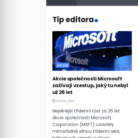
.
Tip editora
AKCIE
Akcie společnosti Microsoft
zažívají vzestup, jaký tu nebyl
už 26 let
5 SRPNA, 2026
Nejsilnější třídenní růst za 26 let
Akcie společnosti Microsoft
Corporation (MSFT) uzavřely
mimořádně silnou třídenní sérii,