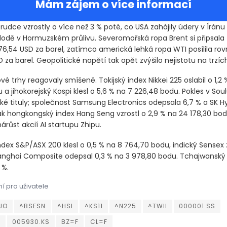
Mám zájem o více informací
udce vzrostly o více než 3 % poté, co USA zahájily údery v Íránu 
i lodě v Hormuzském průlivu. Severomořská ropa Brent si připsala
76,54 USD za barel, zatímco americká lehká ropa WTI posílila ro
 za barel. Geopolitické napětí tak opět zvýšilo nejistotu na trzích
ové trhy reagovaly smíšeně. Tokijský index Nikkei 225 oslabil o 1,2
a jihokorejský Kospi klesl o 5,6 % na 7 226,48 bodu. Pokles v Soul
é tituly; společnost Samsung Electronics odepsala 6,7 % a SK Hyn
ak hongkongský index Hang Seng vzrostl o 2,9 % na 24 178,30 bo
nárůst akcií AI startupu Zhipu.
ndex S&P/ASX 200 klesl o 0,5 % na 8 764,70 bodu, indický Sensex z
anghai Composite odepsal 0,3 % na 3 978,80 bodu. Tchajwanský
 %.
í pro uživatele
udce vzrostly o více než 3 % poté, co USA zahájily údery v Íránu 
udce vzrostly o více než 3 % poté, co USA zahájily údery v Íránu 
JO
^BSESN
^HSI
^KS11
^N225
^TWII
000001.SS
S
005930.KS
BZ=F
CL=F