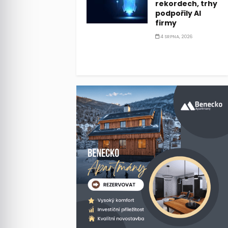
rekordech, trhy
podpořily AI
firmy
4 SRPNA, 2026