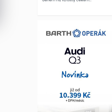
během níž vzrostly celkem...