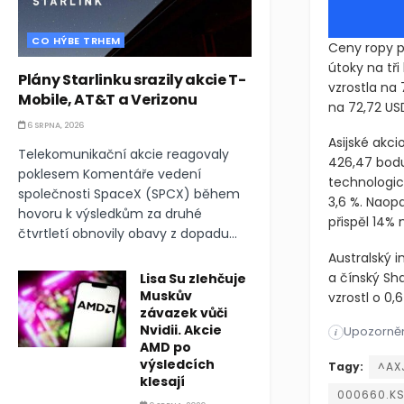
CO HÝBE TRHEM
Ceny ropy pr
útoky na tř
Plány Starlinku srazily akcie T-
vzrostla na 
Mobile, AT&T a Verizonu
na 72,72 USD
6 SRPNA, 2026
Asijské akci
Telekomunikační akcie reagovaly
426,47 bodu 
poklesem Komentáře vedení
technologick
společnosti SpaceX (SPCX) během
3,6 %. Naop
hovoru k výsledkům za druhé
přispěl 14% 
čtvrtletí obnovily obavy z dopadu...
Australský i
a čínský Sh
Lisa Su zlehčuje
Muskův
vzrostl o 0,6
závazek vůči
Nvidii. Akcie
Upozorněn
Ceny ropy pr
i
AMD po
výsledcích
Ceny ropy pr
Tagy:
^AX
klesají
000660.K