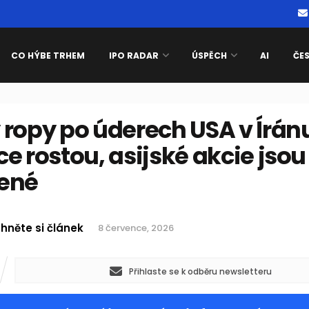
CO HÝBE TRHEM
IPO RADAR
ÚSPĚCH
AI
ČE
 ropy po úderech USA v Írán
e rostou, asijské akcie jsou
ené
hněte si článek
8 července, 2026
Přihlaste se k odběru newsletteru