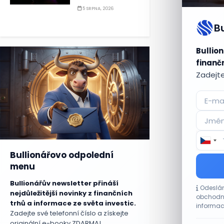
5 SRPNA, 2026
B
Bullion
finančn
Zadejte
Bullionářovo odpolední
menu
Bullionářův newsletter přináší
Odeslán
nejdůležitější novinky z finančních
obchodní
trhů a informace ze světa investic.
informac
Zadejte své telefonní číslo a získejte
originální e-booky ZDARMA!