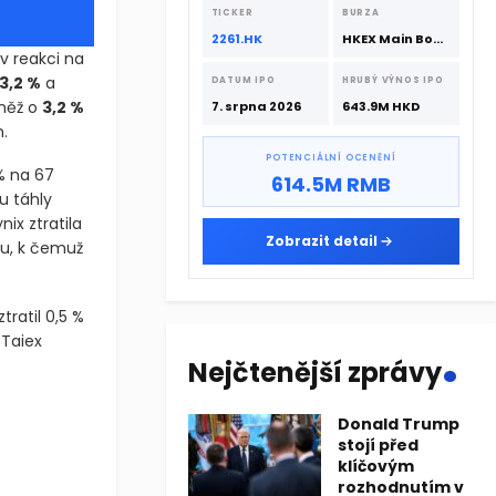
srpna 2026 s podporou CATL a
TICKER
BURZA
Hillhouse Investment.
2261.HK
HKEX Main Board
v reakci na
3,2 %
a
DATUM IPO
HRUBÝ VÝNOS IPO
vněž o
3,2 %
7. srpna 2026
643.9M HKD
.
POTENCIÁLNÍ OCENĚNÍ
 % na 67
614.5M RMB
u táhly
ix ztratila
Zobrazit detail
du, k čemuž
tratil 0,5 %
.
 Taiex
Nejčtenější zprávy
v reakci na útoky na tři lodě v Hormuzském průlivu. Severomořská 
Donald Trump
stojí před
v reakci na útoky na tři lodě v Hormuzském průlivu. Severomořská 
klíčovým
rozhodnutím v