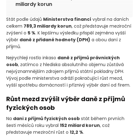
miliardy korun
Stát podle údajů
Ministerstva financí
vybral na daních
celkem
789,3 miliardy korun
, což představuje meziroční
zvýšení o
5 %
. K lepšímu výsledku přispěl zejména vyšší
výběr
daně z přidané hodnoty
(DPH)
a obou daní z
příjmů.
Nejrychleji rostlo inkaso
daně z příjmů právnických
osob
, zatímco z hlediska absolutního objemu zůstává
nejvýznamnějším zdrojem příjmů státní pokladny DPH.
Vývoj podle ministerstva odráží pokračující růst mezd,
vyšší spotřebu domácností i příznivý výběr daní od firem.
Růst mezd zvýšil výběr daně z příjmů
fyzických osob
Na
dani z příjmů fyzických osob
stát během prvních
šesti měsíců roku vybral
152 miliard korun
, což
představuje meziroční růst o
12,2 %
.