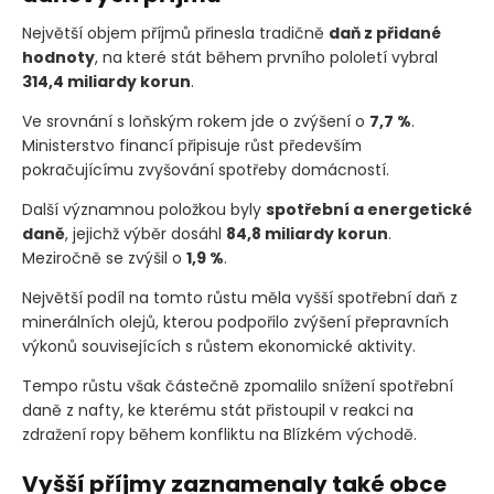
Největší objem příjmů přinesla tradičně
daň z přidané
hodnoty
, na které stát během prvního pololetí vybral
314,4 miliardy korun
.
Ve srovnání s loňským rokem jde o zvýšení o
7,7 %
.
Ministerstvo financí připisuje růst především
pokračujícímu zvyšování spotřeby domácností.
Další významnou položkou byly
spotřební a energetické
daně
, jejichž výběr dosáhl
84,8 miliardy korun
.
Meziročně se zvýšil o
1,9 %
.
Největší podíl na tomto růstu měla vyšší spotřební daň z
minerálních olejů, kterou podpořilo zvýšení přepravních
výkonů souvisejících s růstem ekonomické aktivity.
Tempo růstu však částečně zpomalilo snížení spotřební
daně z nafty, ke kterému stát přistoupil v reakci na
zdražení ropy během konfliktu na Blízkém východě.
Vyšší příjmy zaznamenaly také obce