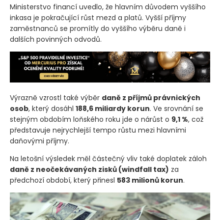
Ministerstvo financí uvedlo, že hlavním důvodem vyššího
inkasa je pokračující růst mezd a platů. Vyšší příjmy
zaměstnanců se promítly do vyššího výběru daně i
dalších povinných odvodů.
Výrazně vzrostl také výběr
daně z příjmů právnických
osob
, který dosáhl
188,6 miliardy korun
. Ve srovnání se
stejným obdobím loňského roku jde o nárůst o
9,1 %
, což
představuje nejrychlejší tempo růstu mezi hlavními
daňovými příjmy.
Na letošní výsledek měl částečný vliv také doplatek záloh
daně z neočekávaných zisků
(windfall tax)
za
předchozí období, který přinesl
583 milionů korun
.