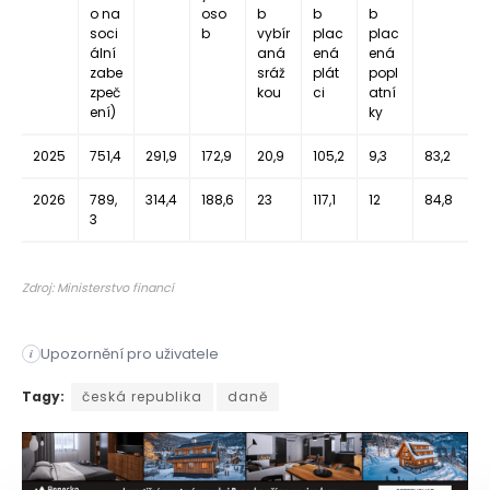
o na
oso
b
b
b
soci
b
vybír
plac
plac
ální
aná
ená
ená
zabe
sráž
plát
popl
zpeč
kou
ci
atní
ení)
ky
2025
751,4
291,9
172,9
20,9
105,2
9,3
83,2
2026
789,
314,4
188,6
23
117,1
12
84,8
3
Zdroj: Ministerstvo financí
Upozornění pro uživatele
i
Výběr daní v České republice pokračoval během prvního polole
Tagy:
česká republika
daně