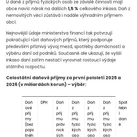
U daně z příjmů fyzických osob ze závislé činnosti mají
obce navíc nárok na dalších
1,5 %
celkového inkasa. Daň z
nemovitých věcí zůstává i nadále výhradním příjmem
obcí.
Nejnovější údaje ministerstva financí tak potvrzují
pokračující růst daňových příjmů, který podporuje
především příznivý vývoj mezd, spotřeby domácností a
výběru daní od podniků. Současně ale ukazují, že vyšší
inkaso daní zatím nestačí vyrovnat rostoucí výdaje
státního rozpočtu.
Celostátní daňové příjmy za první pololetí 2025 a
2026
(v miliardách korun)
– výběr:
Daň
DPH
Daň
Daň
Daň
Daň
Spot
ové
z
z
z
z
řebn
příj
příj
příj
příj
příj
í
my
mu
mu
mu
mu
dan
(bez
práv
fyzic
fyzic
fyzic
ě
pojis
nick
kých
kých
kých
tnéh
ých
oso
oso
oso