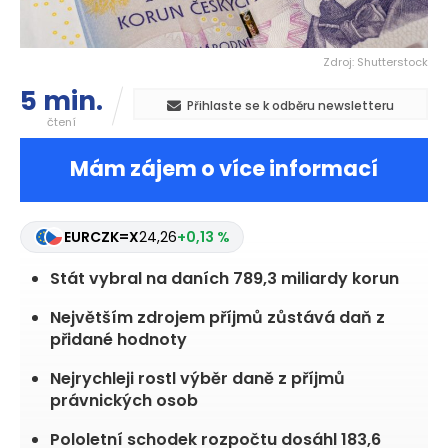
Zdroj: Shutterstock
5 min.
Přihlaste se k odběru newsletteru
čtení
Mám zájem o více informací
EURCZK=X
24,26
+0,13 %
Stát vybral na daních 789,3 miliardy korun
Největším zdrojem příjmů zůstává daň z
přidané hodnoty
Nejrychleji rostl výběr daně z příjmů
právnických osob
Pololetní schodek rozpočtu dosáhl 183,6