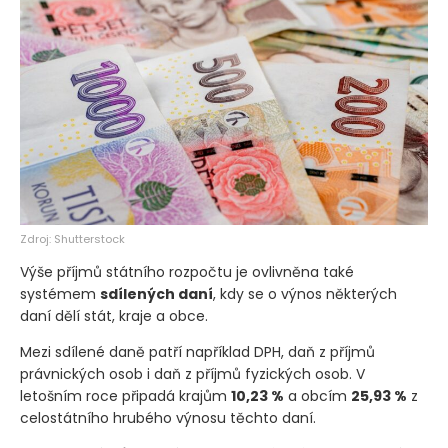
Zdroj: Shutterstock
Výše příjmů státního rozpočtu je ovlivněna také
systémem
sdílených daní
, kdy se o výnos některých
daní dělí stát, kraje a obce.
Mezi sdílené daně patří například DPH, daň z příjmů
právnických osob i daň z příjmů fyzických osob. V
letošním roce připadá krajům
10,23 %
a obcím
25,93 %
z
celostátního hrubého výnosu těchto daní.