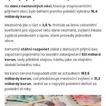
Na
dani z nemovitých věcí
, která je stoprocentním
příjmem obcí, bylo během prvního pololetí vybráno
16,4
miliardy korun
.
Meziročně jde o růst o
2,8 %
. Protože se letos celostátní
koeficient pro výpočet této daně nezměnil, zvýšení inkasa
vyplývá především z úprav, které provedly jednotlivé
obce.
Samotný
státní rozpočet
získal z daňových příjmů bez
započtení pojistného na sociální zabezpečení
521 miliard
korun
, tedy přibližně stejnou částku jako ve stejném
období loňského roku.
Na konci června hospodařil stát se schodkem
183,6
miliardy korun
, což představuje meziroční zvýšení o
31,2
miliardy korun
. Jedná se o nejvyšší pololetní deficit za
poslední tři roky.