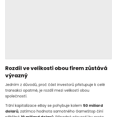
Rozdíl ve velikosti obou firem zůstává
výrazný
Jedním z důvodů, proč část investorů přistupuje k celé
transakci opatrně, je rozdíl mezi velikostí obou
společností.
Tržní kapitalizace eBay se pohybuje kolem
50 miliard
dolarů
, zatímco hodnota samotného GameStop činí
přibližně
10 miliard dolarů
. Případné převzetí by proto