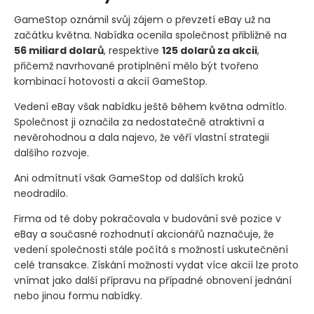
GameStop oznámil svůj zájem o převzetí eBay už na
začátku května. Nabídka ocenila společnost přibližně na
56 miliard dolarů
, respektive
125 dolarů za akcii
,
přičemž navrhované protiplnění mělo být tvořeno
kombinací hotovosti a akcií GameStop.
Vedení eBay však nabídku ještě během května odmítlo.
Společnost ji označila za nedostatečně atraktivní a
nevěrohodnou a dala najevo, že věří vlastní strategii
dalšího rozvoje.
Ani odmítnutí však GameStop od dalších kroků
neodradilo.
Firma od té doby pokračovala v budování své pozice v
eBay a současné rozhodnutí akcionářů naznačuje, že
vedení společnosti stále počítá s možností uskutečnění
celé transakce. Získání možnosti vydat více akcií lze proto
vnímat jako další přípravu na případné obnovení jednání
nebo jinou formu nabídky.