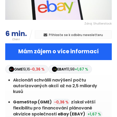
Zdroj: Shutterstock
6 min.
Přihlaste se k odběru newsletteru
čtení
Mám zájem o více informací
GME
19,16
-0,36 %
EBAY
111,98
+1,67 %
Akcionáři schválili navýšení počtu
autorizovaných akcií až na 2,5 miliardy
kusů
GameStop
(GME)
získal větší
-0,36 %
flexibilitu pro financování plánované
akvizice společnosti
eBay
(EBAY)
+1,67 %