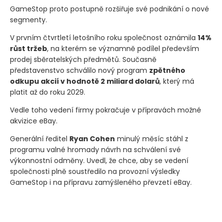
GameStop proto postupně rozšiřuje své podnikání o nové
segmenty.
V prvním čtvrtletí letošního roku společnost oznámila
14%
růst tržeb
, na kterém se významně podílel především
prodej sběratelských předmětů. Současně
představenstvo schválilo nový program
zpětného
odkupu akcií v hodnotě 2 miliard dolarů
, který má
platit až do roku 2029.
Vedle toho vedení firmy pokračuje v přípravách možné
akvizice eBay.
Generální ředitel
Ryan Cohen
minulý měsíc stáhl z
programu valné hromady návrh na schválení své
výkonnostní odměny. Uvedl, že chce, aby se vedení
společnosti plně soustředilo na provozní výsledky
GameStop i na přípravu zamýšleného převzetí eBay.