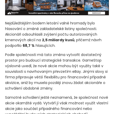
Nejdůležitějším bodem letošní valné hromady bylo
hlasování o změně zakladatelské listiny společnosti.
Akcionáři odsouhlasili zvýšení počtu autorizovaných
kmenových akcií na
2,5 miliardy kusů
, přičemž návrh
podpořilo
68,7 %
hlasujících.
Podle společnosti má tato změna vytvořit dostatečný
prostor pro budoucí strategické transakce. GameStop
výslovně uvedl, že nové akcie mohou být využity také v
souvislosti s navrhovaným převzetím eBay. Jinými slovy si
firma připravuje větší flexibilitu pro financování případné
akvizice, aniž by musela později znovu žádat akcionáře o
schválení obdobné změny.
Samotné schválení ještě neznamená, že společnost nové
akcie okamžitě vydá. Vytváří jí však možnost využít vlastní
akcie jako součást případného financování nebo