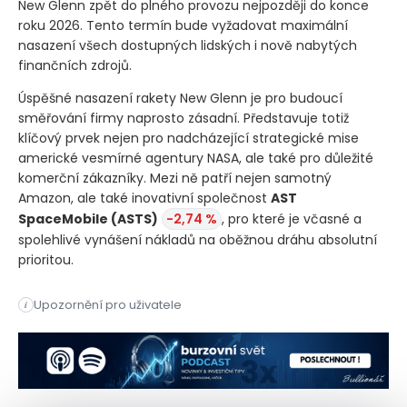
New Glenn zpět do plného provozu nejpozději do konce
roku 2026. Tento termín bude vyžadovat maximální
nasazení všech dostupných lidských i nově nabytých
finančních zdrojů.
Úspěšné nasazení rakety New Glenn je pro budoucí
směřování firmy naprosto zásadní. Představuje totiž
klíčový prvek nejen pro nadcházející strategické mise
americké vesmírné agentury NASA, ale také pro důležité
komerční zákazníky. Mezi ně patří nejen samotný
Amazon, ale také inovativní společnost
AST
SpaceMobile
(ASTS)
-2,74 %
, pro které je včasné a
spolehlivé vynášení nákladů na oběžnou dráhu absolutní
prioritou.
Vesmírná společnost Jeffa Bezose získává v prvním kole exte
Upozornění pro uživatele
i
Vesmírná společnost Jeffa Bezose získává v prvním kole exte