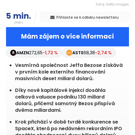
Zdroj: Getty images
5 min.
Přihlaste se k odběru newsletteru
čtení
Mám zájem o více informací
AMZN
272,65
-1,72 %
ASTS
68,38
-2,74 %
Vesmírná společnost Jeffa Bezose získává
v prvním kole externího financování
masivních deset miliard dolarů.
Díky nové kapitálové injekci dosáhla
celková valuace podniku 130 miliard
dolarů, přičemž samotný Bezos přispívá
dvěma miliardami.
Krok přichází v době tvrdé konkurence se
SpaceX, která po nedávném rekordním IPO