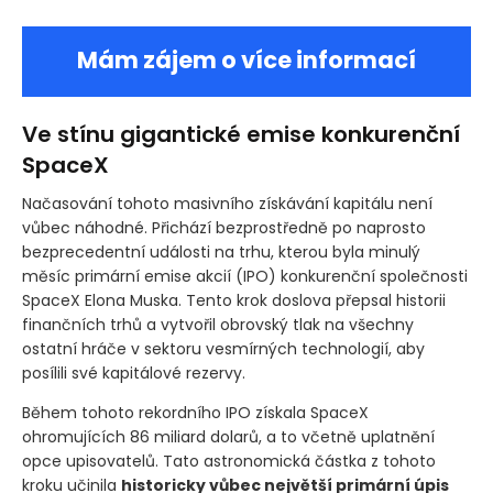
Mám zájem o více informací
Ve stínu gigantické emise konkurenční
SpaceX
Načasování tohoto masivního získávání kapitálu není
vůbec náhodné. Přichází bezprostředně po naprosto
bezprecedentní události na trhu, kterou byla minulý
měsíc primární emise akcií
(IPO)
konkurenční společnosti
SpaceX Elona Muska. Tento krok doslova přepsal historii
finančních trhů a vytvořil obrovský tlak na všechny
ostatní hráče v sektoru vesmírných technologií, aby
posílili své kapitálové rezervy.
Během tohoto rekordního IPO získala SpaceX
ohromujících 86 miliard dolarů, a to včetně uplatnění
opce upisovatelů. Tato astronomická částka z tohoto
kroku učinila
historicky vůbec největší primární úpis