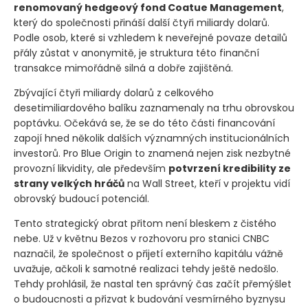
renomovaný hedgeový fond Coatue Management
,
který do společnosti přináší další čtyři miliardy dolarů.
Podle osob, které si vzhledem k neveřejné povaze detailů
přály zůstat v anonymitě, je struktura této finanční
transakce mimořádně silná a dobře zajištěná.
Zbývající čtyři miliardy dolarů z celkového
desetimiliardového balíku zaznamenaly na trhu obrovskou
poptávku. Očekává se, že se do této části financování
zapojí hned několik dalších významných institucionálních
investorů. Pro Blue Origin to znamená nejen zisk nezbytné
provozní likvidity, ale především
potvrzení kredibility ze
strany velkých hráčů
na Wall Street, kteří v projektu vidí
obrovský budoucí potenciál.
Tento strategický obrat přitom není bleskem z čistého
nebe. Už v květnu Bezos v rozhovoru pro stanici CNBC
naznačil, že společnost o přijetí externího kapitálu vážně
uvažuje, ačkoli k samotné realizaci tehdy ještě nedošlo.
Tehdy prohlásil, že nastal ten správný čas začít přemýšlet
o budoucnosti a přizvat k budování vesmírného byznysu