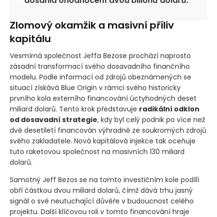
dosáhla ohodnocení dvou bilionů dolarů.
Zlomový okamžik a masivní příliv
kapitálu
Vesmírná společnost Jeffa Bezose prochází naprosto
zásadní transformací svého dosavadního finančního
modelu. Podle informací od zdrojů obeznámených se
situací získává Blue Origin v rámci svého historicky
prvního kola externího financování úctyhodných deset
miliard dolarů. Tento krok představuje
radikální odklon
od dosavadní strategie
, kdy byl celý podnik po více než
dvě desetiletí financován výhradně ze soukromých zdrojů
svého zakladatele. Nová kapitálová injekce tak oceňuje
tuto raketovou společnost na masivních 130 miliard
dolarů.
Samotný Jeff Bezos se na tomto investičním kole podílí
obří částkou dvou miliard dolarů, čímž dává trhu jasný
signál o své neutuchající důvěře v budoucnost celého
projektu. Další klíčovou roli v tomto financování hraje