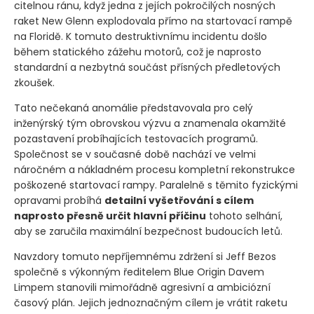
citelnou ránu, když jedna z jejích pokročilých nosných
raket New Glenn explodovala přímo na startovací rampě
na Floridě. K tomuto destruktivnímu incidentu došlo
během statického zážehu motorů, což je naprosto
standardní a nezbytná součást přísných předletových
zkoušek.
Tato nečekaná anomálie představovala pro celý
inženýrský tým obrovskou výzvu a znamenala okamžité
pozastavení probíhajících testovacích programů.
Společnost se v současné době nachází ve velmi
náročném a nákladném procesu kompletní rekonstrukce
poškozené startovací rampy. Paralelně s těmito fyzickými
opravami probíhá
detailní vyšetřování s cílem
naprosto přesně určit hlavní příčinu
tohoto selhání,
aby se zaručila maximální bezpečnost budoucích letů.
Navzdory tomuto nepříjemnému zdržení si Jeff Bezos
společně s výkonným ředitelem Blue Origin Davem
Limpem stanovili mimořádně agresivní a ambiciózní
časový plán. Jejich jednoznačným cílem je vrátit raketu