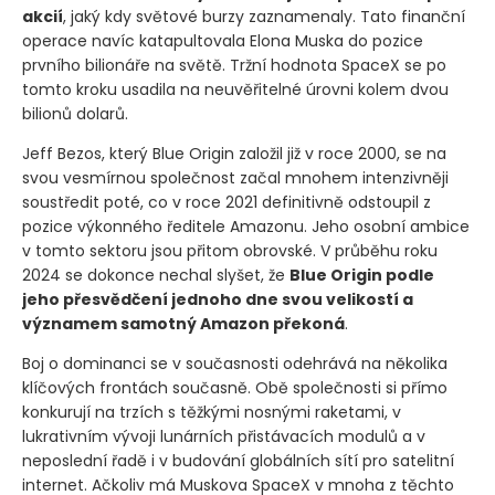
akcií
, jaký kdy světové burzy zaznamenaly. Tato finanční
operace navíc katapultovala Elona Muska do pozice
prvního bilionáře na světě. Tržní hodnota SpaceX se po
tomto kroku usadila na neuvěřitelné úrovni kolem dvou
bilionů dolarů.
Jeff Bezos, který Blue Origin založil již v roce 2000, se na
svou vesmírnou společnost začal mnohem intenzivněji
soustředit poté, co v roce 2021 definitivně odstoupil z
pozice výkonného ředitele Amazonu. Jeho osobní ambice
v tomto sektoru jsou přitom obrovské. V průběhu roku
2024 se dokonce nechal slyšet, že
Blue Origin podle
jeho přesvědčení jednoho dne svou velikostí a
významem samotný Amazon překoná
.
Boj o dominanci se v současnosti odehrává na několika
klíčových frontách současně. Obě společnosti si přímo
konkurují na trzích s těžkými nosnými raketami, v
lukrativním vývoji lunárních přistávacích modulů a v
neposlední řadě i v budování globálních sítí pro satelitní
internet. Ačkoliv má Muskova SpaceX v mnoha z těchto