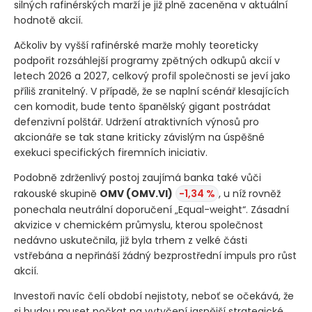
silných rafinérských marží je již plně zaceněna v aktuální
hodnotě akcií.
Ačkoliv by vyšší rafinérské marže mohly teoreticky
podpořit rozsáhlejší programy zpětných odkupů akcií v
letech 2026 a 2027, celkový profil společnosti se jeví jako
příliš zranitelný. V případě, že se naplní scénář klesajících
cen komodit, bude tento španělský gigant postrádat
defenzivní polštář. Udržení atraktivních výnosů pro
akcionáře se tak stane kriticky závislým na úspěšné
exekuci specifických firemních iniciativ.
Podobně zdrženlivý postoj zaujímá banka také vůči
rakouské skupině
OMV
(OMV.VI)
-1,34 %
, u níž rovněž
ponechala neutrální doporučení „Equal-weight“. Zásadní
akvizice v chemickém průmyslu, kterou společnost
nedávno uskutečnila, již byla trhem z velké části
vstřebána a nepřináší žádný bezprostřední impuls pro růst
akcií.
Investoři navíc čelí období nejistoty, neboť se očekává, že
si budou muset počkat na vytyčení jasnější strategické