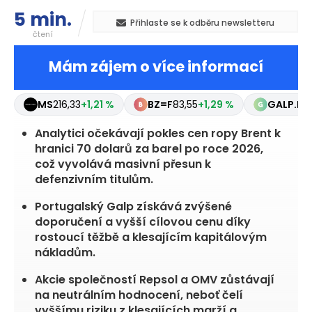
5 min.
Přihlaste se k odběru newsletteru
čtení
Mám zájem o více informací
MS
216,33
+1,21 %
BZ=F
83,55
+1,29 %
GALP.LS
Analytici očekávají pokles cen ropy Brent k
hranici 70 dolarů za barel po roce 2026,
což vyvolává masivní přesun k
defenzivním titulům.
Portugalský Galp získává zvýšené
doporučení a vyšší cílovou cenu díky
rostoucí těžbě a klesajícím kapitálovým
nákladům.
Akcie společností Repsol a OMV zůstávají
na neutrálním hodnocení, neboť čelí
vyššímu riziku z klesajících marží a