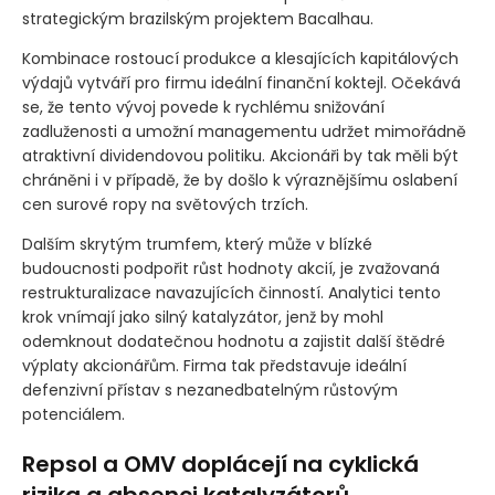
strategickým brazilským projektem Bacalhau.
Kombinace rostoucí produkce a klesajících kapitálových
výdajů vytváří pro firmu ideální finanční koktejl. Očekává
se, že tento vývoj povede k rychlému snižování
zadluženosti a umožní managementu udržet mimořádně
atraktivní dividendovou politiku. Akcionáři by tak měli být
chráněni i v případě, že by došlo k výraznějšímu oslabení
cen surové ropy na světových trzích.
Dalším skrytým trumfem, který může v blízké
budoucnosti podpořit růst hodnoty akcií, je zvažovaná
restrukturalizace navazujících činností. Analytici tento
krok vnímají jako silný katalyzátor, jenž by mohl
odemknout dodatečnou hodnotu a zajistit další štědré
výplaty akcionářům. Firma tak představuje ideální
defenzivní přístav s nezanedbatelným růstovým
potenciálem.
Repsol a OMV doplácejí na cyklická