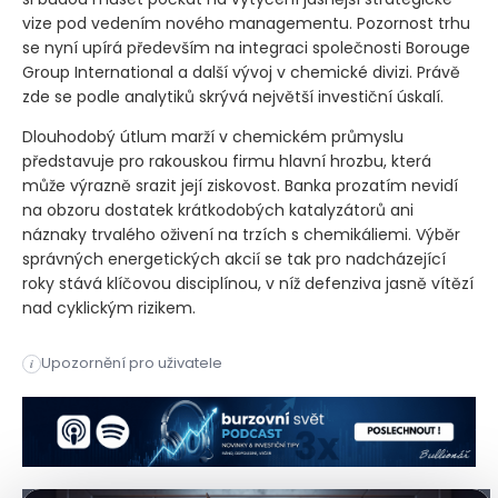
vize pod vedením nového managementu. Pozornost trhu
se nyní upírá především na integraci společnosti Borouge
Group International a další vývoj v chemické divizi. Právě
zde se podle analytiků skrývá největší investiční úskalí.
Dlouhodobý útlum marží v chemickém průmyslu
představuje pro rakouskou firmu hlavní hrozbu, která
může výrazně srazit její ziskovost. Banka prozatím nevidí
na obzoru dostatek krátkodobých katalyzátorů ani
náznaky trvalého oživení na trzích s chemikáliemi. Výběr
správných energetických akcií se tak pro nadcházející
roky stává klíčovou disciplínou, v níž defenziva jasně vítězí
nad cyklickým rizikem.
Analytici očekávají pokles cen ropy Brent k hranici 70 dolar
Upozornění pro uživatele
i
Analytici očekávají pokles cen ropy Brent k hranici 70 dolar