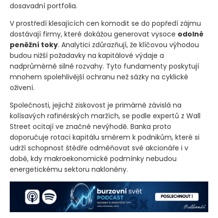
dosavadní portfolia.
V prostředí klesajících cen komodit se do popředí zájmu
dostávají firmy, které dokážou generovat vysoce
odolné
peněžní toky
. Analytici zdůrazňují, že klíčovou výhodou
budou nižší požadavky na kapitálové výdaje a
nadprůměrně silné rozvahy. Tyto fundamenty poskytují
mnohem spolehlivější ochranu než sázky na cyklické
oživení.
Společnosti, jejichž ziskovost je primárně závislá na
kolísavých rafinérských maržích, se podle expertů z Wall
Street ocitají ve značné nevýhodě. Banka proto
doporučuje rotaci kapitálu směrem k podnikům, které si
udrží schopnost štědře odměňovat své akcionáře i v
době, kdy makroekonomické podmínky nebudou
energetickému sektoru nakloněny.