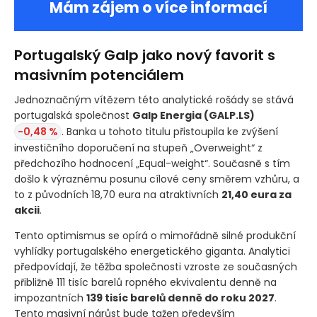
Mám zájem o více informací
Portugalský Galp jako nový favorit s
masivním potenciálem
Jednoznačným vítězem této analytické rošády se stává
portugalská společnost
Galp Energia
(GALP.LS)
-0,48 %
. Banka u tohoto titulu přistoupila ke zvýšení
investičního doporučení na stupeň „Overweight“ z
předchozího hodnocení „Equal-weight“. Současně s tím
došlo k výraznému posunu cílové ceny směrem vzhůru, a
to z původních 18,70 eura na atraktivních
21,40 eura za
akcii
.
Tento optimismus se opírá o mimořádně silné produkční
vyhlídky portugalského energetického giganta. Analytici
předpovídají, že těžba společnosti vzroste ze současných
přibližně 111 tisíc barelů ropného ekvivalentu denně na
impozantních
139 tisíc barelů denně do roku 2027
.
Tento masivní nárůst bude tažen především