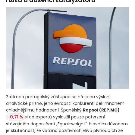
rizika a absenci katalyzátorů
Zatímco portugalský zástupce se hřeje na výsluní
analytické přízně, jeho evropští konkurenti čelí mnohem
chladnějšímu hodnocení. Španělský
Repsol
(REP.MC)
-0,71 %
si od expertů vysloužil pouze potvrzení
stávajícího doporučení „Equal-weight“. Hlavním důvodem
je skutečnost, že většina pozitivních vlivů plynoucích ze