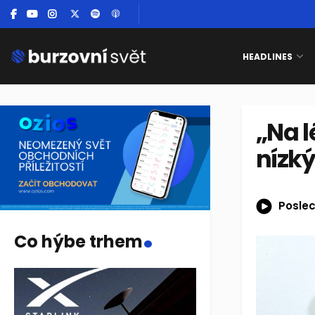
HEADLINES
„Na l
nízký
Poslec
.
Co hýbe trhem