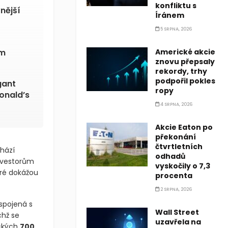
konfliktu s
nější
Íránem
5 SRPNA, 2026
ím
Americké akcie
znovu přepsaly
rekordy, trhy
podpořil pokles
gant
ropy
onald’s
4 SRPNA, 2026
Akcie Eaton po
překonání
čtvrtletních
chází
odhadů
investorům
vyskočily o 7,3
eré dokážou
procenta
2 SRPNA, 2026
spojená s
Wall Street
chž se
uzavřela na
ických
700