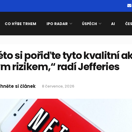
CO HÝBE TRHEM
IPO RADAR
ÚSPĚCH
AI
ČE
éto si pořiďte tyto kvalitní a
m rizikem,“ radí Jefferies
hněte si článek
8 července, 2026