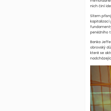
mimořádně 
nich činí id
Sítem přísn
kapitalizací
fundamenty.
peněžního t
Banka Jeffer
obrovský důr
které se ak
nadcházející