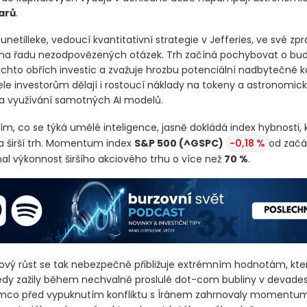
arů
.
etilleke, vedoucí kvantitativní strategie v Jefferies, ve své zp
na řadu nezodpovězených otázek. Trh začíná pochybovat o bu
těchto obřích investic a zvažuje hrozbu potenciální nadbytečné k
ele investorům dělají i rostoucí náklady na tokeny a astronomic
 využívání samotných AI modelů.
ím, co se týká umělé inteligence, jasně dokládá index hybnosti, k
 širší trh. Momentum index
S&P 500
(^GSPC)
-0,18 %
od začá
al výkonnost širšího akciového trhu o více než
70 %
.
ový růst se tak nebezpečně přibližuje extrémním hodnotám, kte
edy zažily během nechvalně proslulé dot-com bubliny v devade
ímco před vypuknutím konfliktu s Íránem zahrnovaly momentum 