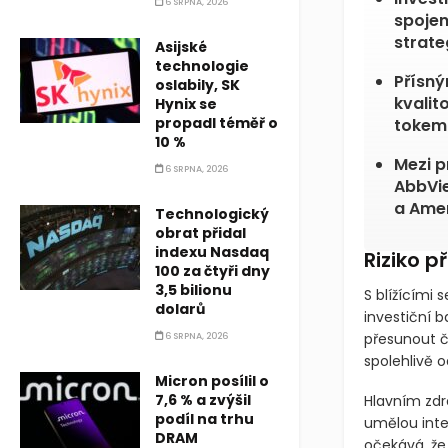
6 SRPNA, 2026
spojen
strateg
Asijské
technologie
Přísný
oslabily, SK
kvali
Hynix se
propadl téměř o
tokem
10 %
Mezi p
6 SRPNA, 2026
AbbVie
a Amer
Technologický
obrat přidal
indexu Nasdaq
Riziko p
100 za čtyři dny
3,5 bilionu
S blížícími 
dolarů
investiční 
přesunout čá
6 SRPNA, 2026
spolehlivě 
Micron posílil o
7,6 % a zvýšil
Hlavním zdr
podíl na trhu
umělou intel
DRAM
očekává, že