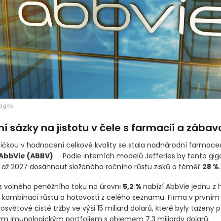
mages
í sázky na jistotu v čele s farmacií a zábav
pičkou v hodnocení celkové kvality se stala nadnárodní farmace
AbbVie
(ABBV)
. Podle interních modelů Jefferies by tento gig
 až 2027 dosáhnout složeného ročního růstu zisků o téměř
28 %
.
 volného peněžního toku na úrovni
5,2 %
nabízí AbbVie jednu z h
h kombinací růstu a hotovosti z celého seznamu. Firma v prvním 
osvětové čisté tržby ve výši 15 miliard dolarů, které byly taženy
vým imunologickým portfoliem s objemem 7,3 miliardy dolarů.