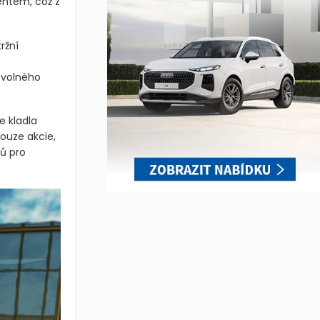
ntem, což z
ržní
 volného
e kladla
pouze akcie,
ů pro