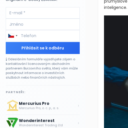
průmyslové 
inteligence.
Přihlásit se k odběru
Odesláním formuláře vyjadřujete zájem o
kontaktování licencovaným obchodním
partnerem Burzovního světa, který vám může
poskytnout informace o investičních
službách nebo finančních nástrojích.
PARTNEŘI:
Mercurius Pro
›
Mercurius Pro, o. c. p., a. s.
Wonderinterest
›
Wonderinterest Trading Ltd