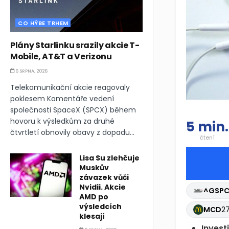
CO HÝBE TRHEM
Plány Starlinku srazily akcie T-
Mobile, AT&T a Verizonu
6 SRPNA, 2026
Telekomunikační akcie reagovaly
poklesem Komentáře vedení
společnosti SpaceX (SPCX) během
hovoru k výsledkům za druhé
5 min.
čtvrtletí obnovily obavy z dopadu...
čtení
Lisa Su zlehčuje
Muskův
závazek vůči
Nvidii. Akcie
^GSP
AMD po
výsledcích
LOW
21
klesají
Invest