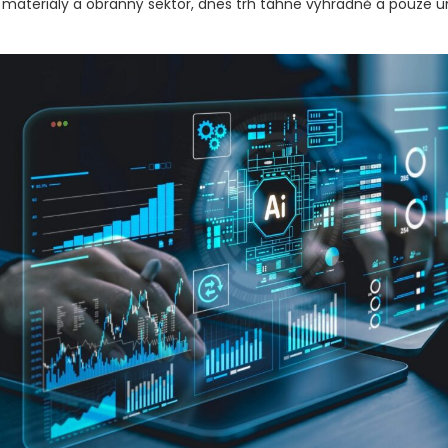
materiály a obranný sektor, dnes trh táhne výhradně a pouze 