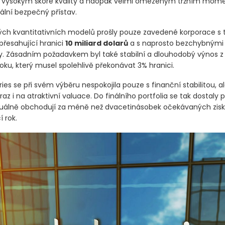
vysokým skóre kvality a naopak velmi omezeným tržním mome
eální bezpečný přístav.
ých kvantitativních modelů prošly pouze zavedené korporace s t
 přesahující hranici
10 miliard dolarů
a s naprosto bezchybnými
 Zásadním požadavkem byl také stabilní a dlouhodobý výnos z
oku, který musel spolehlivě překonávat 3% hranici.
ies se při svém výběru nespokojila pouze s finanční stabilitou, al
az i na atraktivní valuace. Do finálního portfolia se tak dostaly 
tuálně obchodují za méně než dvacetinásobek očekávaných zisk
 rok.