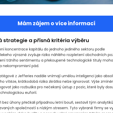
Mám zájem o více informací
strategie a přísná kritéria výběru
ní koncentrace kapitálu do jednoho jediného sektoru podle
lekeho výrazně zvyšuje riziko náhlého rozpletení obchodních pozi
ení tržního sentimentu a překoupené technologické tituly moho
 a nekompromisní pád.
atégové z Jefferies nadále vnímají umělou inteligenci jako abso
o vítěze, krátkodobá rizika zkrátka nelze ignorovat. Výše zmín
govat jako rozbuška pro nečekaný ústup z pozic, které byly do
chnologickou euforií.
i bez úhony přečkali případnou letní bouři, sestavil tým analytiků
vaných společností s nízkým stresem. Tyto vybrané firmy se vy