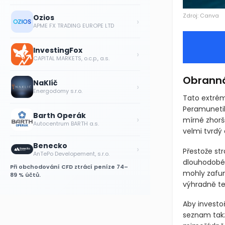
Zdroj: Canva
Ozios
›
APME FX TRADING EUROPE LTD
InvestingFox
›
CAPITAL MARKETS, o.c.p., a.s.
Obranná 
NaKlíč
›
Energodomy s.r.o.
Tato extrém
Peramunetil
Barth Operák
›
mírné zhorš
Autocentrum BARTH a.s.
velmi tvrdý
Benecko
›
Přestože str
AnTePo Developement, s.r.o.
dlouhodobéh
Při obchodování CFD ztrácí peníze 74–
mohly zafun
89 % účtů.
výhradně te
Aby investoř
seznam takz