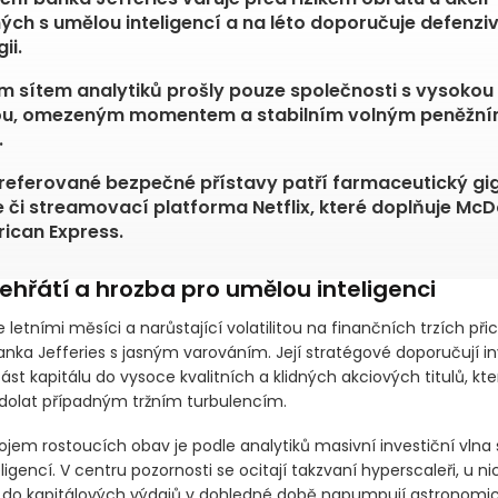
ých s umělou inteligencí a na léto doporučuje defenziv
ii.
m sítem analytiků prošly pouze společnosti s vysokou
tou, omezeným momentem a stabilním volným peněžn
.
referované bezpečné přístavy patří farmaceutický gi
 či streamovací platforma Netflix, které doplňuje McD
ican Express.
řehřátí a hrozba pro umělou inteligenci
se letními měsíci a narůstající volatilitou na finančních trzích při
banka Jefferies s jasným varováním. Její stratégové doporučují 
st kapitálu do vysoce kvalitních a klidných akciových titulů, kt
odolat případným tržním turbulencím.
ojem rostoucích obav je podle analytiků masivní investiční vlna 
igencí. V centru pozornosti se ocitají takzvaní hyperscaleři, u ni
 do kapitálových výdajů v dohledné době napumpují astronom