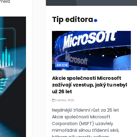
umělá
.
Tip editora
AKCIE
Akcie společnosti Microsoft
zažívají vzestup, jaký tu nebyl
už 26 let
5 SRPNA, 2026
Nejsilnější třídenní růst za 26 let
Akcie společnosti Microsoft
Corporation (MSFT) uzavřely
mimořádně silnou třídenní sérii,