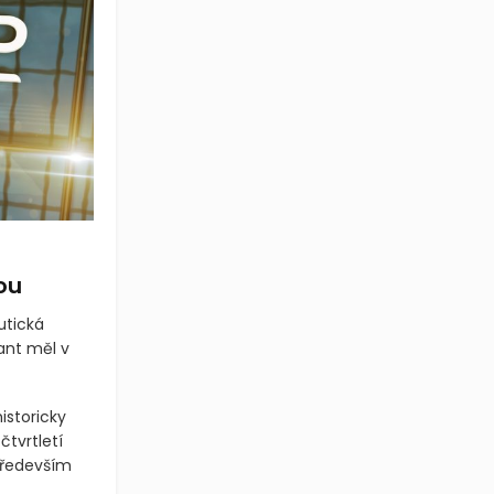
ou
utická
ant měl v
istoricky
čtvrtletí
 především