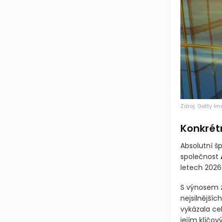
Zdroj: Getty I
Konkrétn
Absolutní š
společnost
letech 2026
S výnosem z
nejsilnějšíc
vykázala cel
jejím klíčo