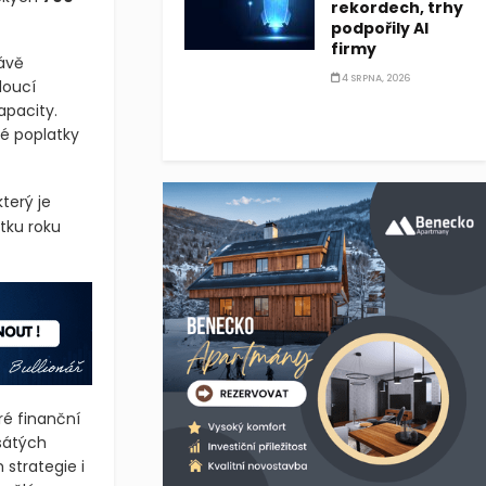
rekordech, trhy
podpořily AI
firmy
rávě
4 SRPNA, 2026
doucí
apacity.
ké poplatky
terý je
tku roku
ré finanční
sátých
strategie i