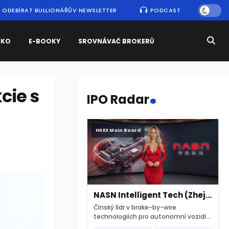
ODEBÍRAT BULLIONÁŘŮV NEWSLETTER
PODCAST
SKO
E-BOOKY
SROVNÁVAČ BROKERŮ
.
kcie s
IPO Radar
HKEX Main Board
NASN Intelligent Tech (Zhejiang)
Čínský lídr v brake-by-wire
technologiích pro autonomní vozidla
vstupuje na hongkongskou burzu 7.