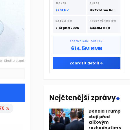
srpna 2026 s podporou CATL a
TICKER
BURZA
Hillhouse Investment.
2261.HK
HKEX Main Board
DATUM IPO
HRUBÝ VÝNOS IPO
7. srpna 2026
643.9M HKD
POTENCIÁLNÍ OCENĚNÍ
614.5M RMB
oj: Shutterstock
Zobrazit detail
.
Nejčtenější zprávy
,69 %
Donald Trump
stojí před
%
klíčovým
rozhodnutím v