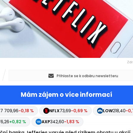
Zdr
Přihlaste se k odběru newsletteru
Mám zájem o více informací
C
7 709,96
-0,18 %
ABBV
243,87
-0,95 %
NFLX
73,69
-0
8,40
-0,70 %
MCD
276,26
+0,82 %
AXP
342,60
-1,83 
iční banka Jefferies varuje před rizikem obratu u akcií