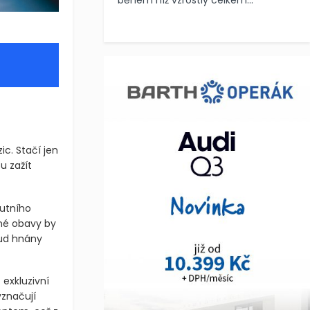
během níž vzrostly celkem...
c. Stačí jen
u zažít
lutního
ěné obavy by
sud hnány
 exkluzivní
značují