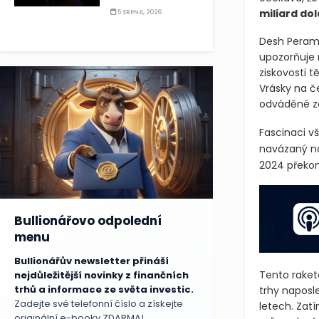
miliard dol
5 SRPNA, 2026
Desh Peramun
upozorňuje 
ziskovosti 
Vrásky na č
odváděné za
Fascinaci vš
navázaný na
2024 překon
Bullionářovo odpolední
menu
Bullionářův newsletter přináší
Tento raket
nejdůležitější novinky z finančních
trhů a informace ze světa investic.
trhy naposl
Zadejte své telefonní číslo a získejte
letech. Zat
originální e-booky ZDARMA!