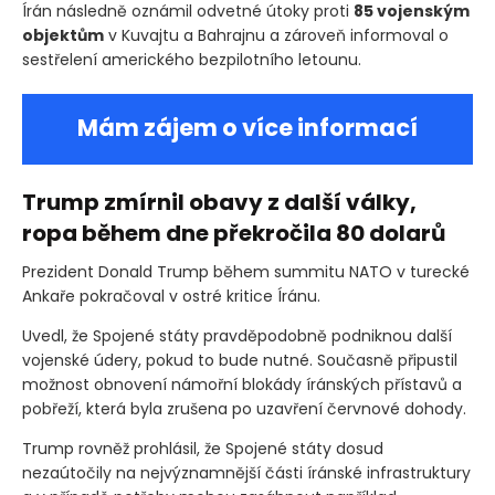
Írán následně oznámil odvetné útoky proti
85 vojenským
objektům
v Kuvajtu a Bahrajnu a zároveň informoval o
sestřelení amerického bezpilotního letounu.
Mám zájem o více informací
Trump zmírnil obavy z další války,
ropa během dne překročila 80 dolarů
Prezident Donald Trump během summitu NATO v turecké
Ankaře pokračoval v ostré kritice Íránu.
Uvedl, že Spojené státy pravděpodobně podniknou další
vojenské údery, pokud to bude nutné. Současně připustil
možnost obnovení námořní blokády íránských přístavů a
pobřeží, která byla zrušena po uzavření červnové dohody.
Trump rovněž prohlásil, že Spojené státy dosud
nezaútočily na nejvýznamnější části íránské infrastruktury