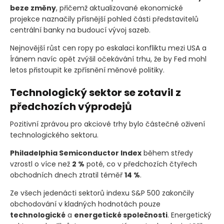
beze změny
, přičemž aktualizované ekonomické
projekce naznačily přísnější pohled části představitelů
centrální banky na budoucí vývoj sazeb.
Nejnovější růst cen ropy po eskalaci konfliktu mezi USA a
Íránem navíc opět zvýšil očekávání trhu, že by Fed mohl
letos přistoupit ke zpřísnění měnové politiky.
Technologický sektor se zotavil z
předchozích výprodejů
Pozitivní zprávou pro akciové trhy bylo částečné oživení
technologického sektoru.
Philadelphia Semiconductor Index
během středy
vzrostl o více než
2 %
poté, co v předchozích čtyřech
obchodních dnech ztratil téměř
14 %
.
Ze všech jedenácti sektorů indexu S&P 500 zakončily
obchodování v kladných hodnotách pouze
technologické
a
energetické společnosti
. Energetický