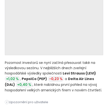
Pozornost investorů se nyní začíná přesouvat také na
výsledkovou sezónu. V nejbližších dnech zveřejní
hospodářské výsledky společnosti
Levi Strauss
(LEVI)
+1,02 %
,
PepsiCo
(PEP)
-0,23 %
a
Delta Air Lines
(DAL)
+0,40 %
, které nabídnou první pohled na vývoj
hospodaření velkých amerických firem v novém čtvrtletí.
Upozornění pro uživatele
i