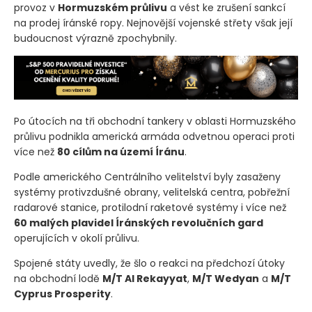
provoz v
Hormuzském průlivu
a vést ke zrušení sankcí
na prodej íránské ropy. Nejnovější vojenské střety však její
budoucnost výrazně zpochybnily.
Po útocích na tři obchodní tankery v oblasti Hormuzského
průlivu podnikla americká armáda odvetnou operaci proti
více než
80 cílům na území Íránu
.
Podle amerického Centrálního velitelství byly zasaženy
systémy protivzdušné obrany, velitelská centra, pobřežní
radarové stanice, protilodní raketové systémy i více než
60 malých plavidel Íránských revolučních gard
operujících v okolí průlivu.
Spojené státy uvedly, že šlo o reakci na předchozí útoky
na obchodní lodě
M/T Al Rekayyat
,
M/T Wedyan
a
M/T
Cyprus Prosperity
.