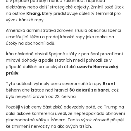
a v případě potřeby mohou zasáhnout například
elektrárny nebo další strategické objekty. Zmínil také útok
na ostrov
Kharg
, který představuje důležitý terminál pro
vývoz íránské ropy.
Americká administrativa zároveň zrušila obecnou licenci
umožňující těžbu a prodej íránské ropy jako reakci na
útoky na obchodní lodě.
Írán následně obvinil Spojené státy z porušení prozatímní
mírové dohody a podle státních médií pohrozil, že v
případě dalších amerických útoků
uzavře Hormuzský
průliv
.
Tyto události vyhnaly cenu severomořské ropy
Brent
během dne krátce nad hranici
80 dolarů za barel
, což
byla nejvyšší úroveň od 22. června.
Později však ceny část zisků odevzdaly poté, co Trump na
další tiskové konferenci uvedl, že nepředpokládá obnovení
plnohodnotné války s Íránem. Tento výrok zároveň přispěl
ke zmírnění nervozity na akciových trzích.