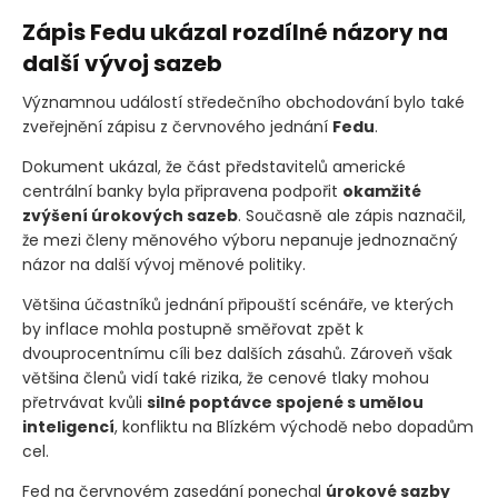
Zápis Fedu ukázal rozdílné názory na
další vývoj sazeb
Významnou událostí středečního obchodování bylo také
zveřejnění zápisu z červnového jednání
Fedu
.
Dokument ukázal, že část představitelů americké
centrální banky byla připravena podpořit
okamžité
zvýšení úrokových sazeb
. Současně ale zápis naznačil,
že mezi členy měnového výboru nepanuje jednoznačný
názor na další vývoj měnové politiky.
Většina účastníků jednání připouští scénáře, ve kterých
by inflace mohla postupně směřovat zpět k
dvouprocentnímu cíli bez dalších zásahů. Zároveň však
většina členů vidí také rizika, že cenové tlaky mohou
přetrvávat kvůli
silné poptávce spojené s umělou
inteligencí
, konfliktu na Blízkém východě nebo dopadům
cel.
Fed na červnovém zasedání ponechal
úrokové sazby