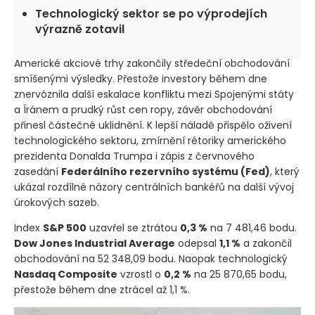
Technologický sektor se po výprodejích
výrazně zotavil
Americké akciové trhy zakončily středeční obchodování
smíšenými výsledky. Přestože investory během dne
znervóznila další eskalace konfliktu mezi Spojenými státy
a Íránem a prudký růst cen ropy, závěr obchodování
přinesl částečné uklidnění. K lepší náladě přispělo oživení
technologického sektoru, zmírnění rétoriky amerického
prezidenta Donalda Trumpa i zápis z červnového
zasedání
Federálního rezervního systému
(Fed)
, který
ukázal rozdílné názory centrálních bankéřů na další vývoj
úrokových sazeb.
Index
S&P 500
uzavřel se ztrátou
0,3 %
na 7 481,46 bodu.
Dow Jones Industrial Average
odepsal
1,1 %
a zakončil
obchodování na 52 348,09 bodu. Naopak technologický
Nasdaq Composite
vzrostl o
0,2 %
na 25 870,65 bodu,
přestože během dne ztrácel až 1,1 %.