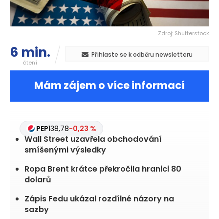
Zdroj: Shutterstock
6 min.
Přihlaste se k odběru newsletteru
čtení
Mám zájem o více informací
PEP
138,78
-0,23 %
Wall Street uzavřela obchodování
smíšenými výsledky
Ropa Brent krátce překročila hranici 80
dolarů
Zápis Fedu ukázal rozdílné názory na
sazby