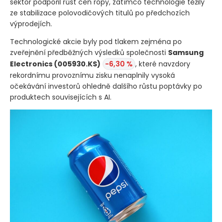
sektor podpořil růst cen ropy, zatímco technologie těžily
ze stabilizace polovodičových titulů po předchozích
výprodejích.
Technologické akcie byly pod tlakem zejména po
zveřejnění předběžných výsledků společnosti
Samsung
Electronics
(005930.KS)
-6,30 %
, které navzdory
rekordnímu provoznímu zisku nenaplnily vysoká
očekávání investorů ohledně dalšího růstu poptávky po
produktech souvisejících s AI.