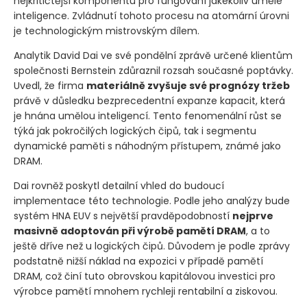
nejkritičtější komponentu pro fungování jakékoliv umělé
inteligence. Zvládnutí tohoto procesu na atomární úrovni
je technologickým mistrovským dílem.
Analytik David Dai ve své pondělní zprávě určené klientům
společnosti Bernstein zdůraznil rozsah současné poptávky.
Uvedl, že firma
materiálně zvyšuje své prognózy tržeb
právě v důsledku bezprecedentní expanze kapacit, která
je hnána umělou inteligencí. Tento fenomenální růst se
týká jak pokročilých logických čipů, tak i segmentu
dynamické paměti s náhodným přístupem, známé jako
DRAM.
Dai rovněž poskytl detailní vhled do budoucí
implementace této technologie. Podle jeho analýzy bude
systém HNA EUV s největší pravděpodobností
nejprve
masivně adoptován při výrobě pamětí DRAM
, a to
ještě dříve než u logických čipů. Důvodem je podle zprávy
podstatně nižší náklad na expozici v případě pamětí
DRAM, což činí tuto obrovskou kapitálovou investici pro
výrobce pamětí mnohem rychleji rentabilní a ziskovou.