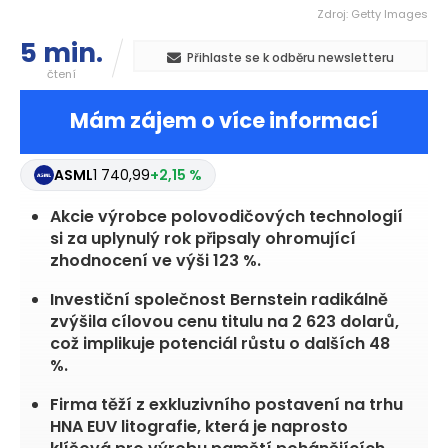
Zdroj: Getty Images
5 min.
Přihlaste se k odběru newsletteru
čtení
Mám zájem o více informací
ASML
1 740,99
+2,15 %
Akcie výrobce polovodičových technologií
si za uplynulý rok připsaly ohromující
zhodnocení ve výši 123 %.
Investiční společnost Bernstein radikálně
zvýšila cílovou cenu titulu na 2 623 dolarů,
což implikuje potenciál růstu o dalších 48
%.
Firma těží z exkluzivního postavení na trhu
HNA EUV litografie, která je naprosto