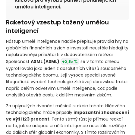
klíčová pro výrobu pamětí pohánějících
umělou inteligenci.
Raketový vzestup tažený umělou
inteligencí
Nástup umělé inteligence nadále přepisuje pravidla hry na
globálních finančních trzích a investoři neustále hledají ty
nejlukrativnější příležitosti v dodavatelském řetězci.
Společnost
ASML
(ASML)
+2,15 %
se v tomto ohledu
vyprofilovala jako jeden z absolutních vítězů současného
technologického boomu. Její vysoce specializované
litografické výrobní technologie získávají obrovskou trakci
napříč celým odvětvím umělé inteligence, což podle
analytiků otevírá cestu k dalším masivním ziskům.
Za uplynulých dvanáct měsíců si akcie tohoto klíčového
technologického hráče připsaly
impozantní zhodnocení
ve výši 123 procent
. Tento strmý růst je přímou reakcí
na to, jak se adopce umělé inteligence neustále rozšiřuje
do dalších sfér globální ekonomiky. S tímto rozšiřováním