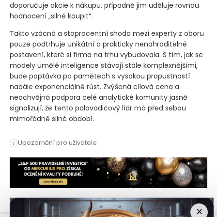
doporučuje akcie k nákupu, případně jim uděluje rovnou
hodnocení „silně koupit“.
Takto vzácná a stoprocentní shoda mezi experty z oboru
pouze podtrhuje unikátní a prakticky nenahraditelné
postavení, které si firma na trhu vybudovala. S tím, jak se
modely umělé inteligence stávají stále komplexnějšími,
bude poptávka po pamětech s vysokou propustností
nadále exponenciálně růst. Zvýšená cílová cena a
neochvějná podpora celé analytické komunity jasně
signalizují, že tento polovodičový lídr má před sebou
mimořádně silné období.
Akcie výrobce polovodičových technologií si za uplynulý rok
Upozornění pro uživatele
i
Akcie výrobce polovodičových technologií si za uplynulý rok
×