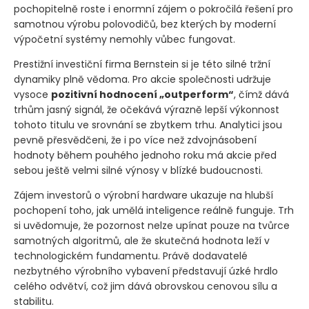
pochopitelně roste i enormní zájem o pokročilá řešení pro
samotnou výrobu polovodičů, bez kterých by moderní
výpočetní systémy nemohly vůbec fungovat.
Prestižní investiční firma Bernstein si je této silné tržní
dynamiky plně vědoma. Pro akcie společnosti udržuje
vysoce
pozitivní hodnocení „outperform“
, čímž dává
trhům jasný signál, že očekává výrazně lepší výkonnost
tohoto titulu ve srovnání se zbytkem trhu. Analytici jsou
pevně přesvědčeni, že i po více než zdvojnásobení
hodnoty během pouhého jednoho roku má akcie před
sebou ještě velmi silné výnosy v blízké budoucnosti.
Zájem investorů o výrobní hardware ukazuje na hlubší
pochopení toho, jak umělá inteligence reálně funguje. Trh
si uvědomuje, že pozornost nelze upínat pouze na tvůrce
samotných algoritmů, ale že skutečná hodnota leží v
technologickém fundamentu. Právě dodavatelé
nezbytného výrobního vybavení představují úzké hrdlo
celého odvětví, což jim dává obrovskou cenovou sílu a
stabilitu.