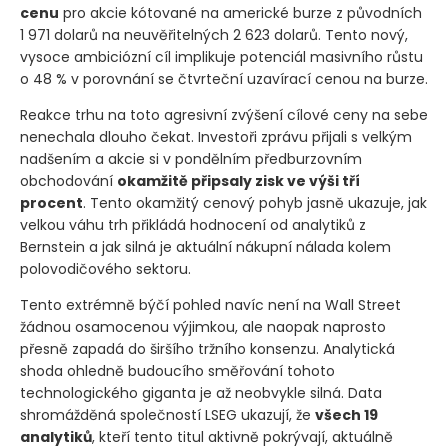
cenu
pro akcie kótované na americké burze z původních
1 971 dolarů na neuvěřitelných 2 623 dolarů. Tento nový,
vysoce ambiciózní cíl implikuje potenciál masivního růstu
o 48 % v porovnání se čtvrteční uzavírací cenou na burze.
Reakce trhu na toto agresivní zvýšení cílové ceny na sebe
nenechala dlouho čekat. Investoři zprávu přijali s velkým
nadšením a akcie si v pondělním předburzovním
obchodování
okamžitě připsaly zisk ve výši tří
procent
. Tento okamžitý cenový pohyb jasně ukazuje, jak
velkou váhu trh přikládá hodnocení od analytiků z
Bernstein a jak silná je aktuální nákupní nálada kolem
polovodičového sektoru.
Tento extrémně býčí pohled navíc není na Wall Street
žádnou osamocenou výjimkou, ale naopak naprosto
přesně zapadá do širšího tržního konsenzu. Analytická
shoda ohledně budoucího směřování tohoto
technologického giganta je až neobvykle silná. Data
shromážděná společností LSEG ukazují, že
všech 19
analytiků
, kteří tento titul aktivně pokrývají, aktuálně