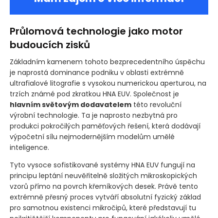
Průlomová technologie jako motor
budoucích zisků
Základním kamenem tohoto bezprecedentního úspěchu
je naprostá dominance podniku v oblasti extrémně
ultrafialové litografie s vysokou numerickou aperturou, na
trzích známé pod zkratkou HNA EUV. Společnost je
hlavním světovým dodavatelem
této revoluční
výrobní technologie. Ta je naprosto nezbytná pro
produkci pokročilých paměťových řešení, která dodávají
výpočetní sílu nejmodernějším modelům umělé
inteligence.
Tyto vysoce sofistikované systémy HNA EUV fungují na
principu leptání neuvěřitelně složitých mikroskopických
vzorů přímo na povrch křemíkových desek. Právě tento
extrémně přesný proces vytváří absolutní fyzický základ
pro samotnou existenci mikročipů, které představují tu