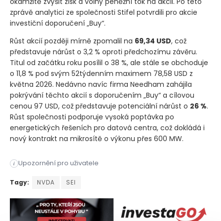
okamžitě zvýšit zisk a volný peněžní tok na akcii. Po této
zprávě analytici ze společnosti Stifel potvrdili pro akcie
investiční doporučení „Buy“.
Růst akcií později mírně zpomalil na
69,34 USD
, což
představuje nárůst o 3,2 % oproti předchozímu závěru.
Titul od začátku roku posílil o 38 %, ale stále se obchoduje
o 11,8 % pod svým 52týdenním maximem 78,58 USD z
května 2026. Nedávno navíc firma Needham zahájila
pokrývání těchto akcií s doporučením „Buy“ a cílovou
cenou 97 USD, což představuje potenciální nárůst o
26 %
.
Růst společnosti podporuje vysoká poptávka po
energetických řešeních pro datová centra, což dokládá i
nový kontrakt na mikrosítě o výkonu přes 600 MW.
Akcie společnosti Solaris Energy Infrastructure vzrostly v ra
Upozornění pro uživatele
i
Akcie společnosti Solaris Energy Infrastructure vzrostly v ra
Tagy:
NVDA
SEI