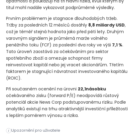
opatrnosti a poukazují na tři hlavní rizika, kvůli kterým by
titul mohl nadále vykazovat podprůměrné výsledky.
Prvním problémem je stagnace dlouhodobých tržeb.
Tržby za posledních 12 měsíců dosáhly
8,8 miliardy USD
,
což je téměř stejná hodnota jako před pěti lety. Druhým
varovným signálem je průměrná marže volného
peněžního toku
(FCF)
za poslední dva roky ve výši
7,1 %
.
Tato úroveň zaostává za očekáváním pro sektor
spotřebního zboží a omezuje schopnost firmy
reinvestovat kapitál nebo jej vracet akcionářům. Třetím
faktorem je stagnující návratnost investovaného kapitálu
(ROIC)
.
Při současném ocenění na úrovni
22,1násobku
očekávaného zisku
(forward P/E)
neodpovídá růstový
potenciál akcie News Corp podstupovanému riziku. Podle
analytiků existují na trhu atraktivnější investiční příležitosti
s lepším poměrem výnosu a rizika.
Akcie společnosti News Corp se aktuálně obchodují za cenu 26
Upozornění pro uživatele
i