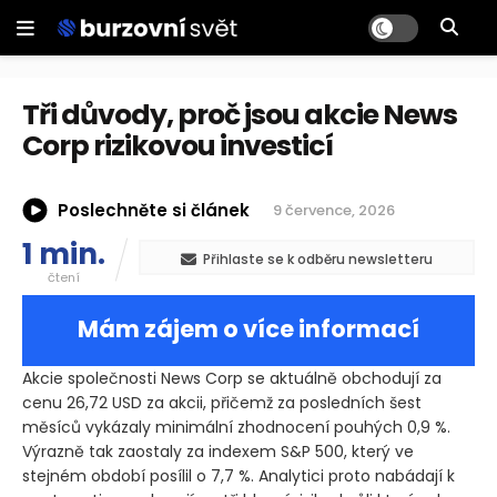
Tři důvody, proč jsou akcie News
Corp rizikovou investicí
Poslechněte si článek
9 července, 2026
1 min.
Přihlaste se k odběru newsletteru
čtení
Mám zájem o více informací
Akcie společnosti News Corp se aktuálně obchodují za
cenu 26,72 USD za akcii, přičemž za posledních šest
měsíců vykázaly minimální zhodnocení pouhých 0,9 %.
Výrazně tak zaostaly za indexem S&P 500, který ve
stejném období posílil o 7,7 %. Analytici proto nabádají k