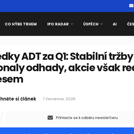
CO HÝBE TRHEM
IPO RADAR
ÚSPĚCH
AI
ČE
dky ADT za Q1: Stabilní tržby
naly odhady, akcie však re
esem
hněte si článek
7 července, 2026
Přihlaste se k odběru newsletteru