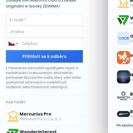
M
Zadejte své telefonní číslo a získejte
Me
originální e-booky ZDARMA!
W
W
O
A
I
Přihlásit se k odběru
CA
Odesláním formuláře vyjadřujete zájem o
kontaktování licencovaným obchodním
N
partnerem Burzovního světa, který vám může
E
poskytnout informace o investičních
službách nebo finančních nástrojích.
B
A
PARTNEŘI:
B
Mercurius Pro
›
A
Mercurius Pro, o. c. p., a. s.
Při obch
Wonderinterest