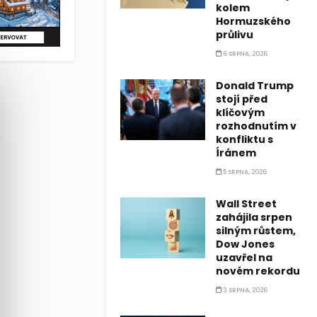
kolem
Hormuzského
průlivu
6 SRPNA, 2026
Donald Trump
stojí před
klíčovým
rozhodnutím v
konfliktu s
Íránem
5 SRPNA, 2026
Wall Street
zahájila srpen
silným růstem,
Dow Jones
uzavřel na
novém rekordu
3 SRPNA, 2026