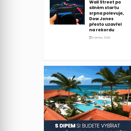
Wall Street po
silném startu
srpna polevuje,
Dow Jones
přesto uzavřel
na rekordu
5 SRPNA, 2026