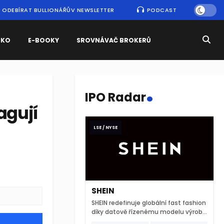
ODEBÍRAT BULLIONÁŘŮV NEWSLETTER
PODCAST
SKO
E-BOOKY
SROVNÁVAČ BROKERŮ
.
IPO Radar
agují
LSE / NYSE
SHEIN
SHEIN redefinuje globální fast fashion
díky datově řízenému modelu výroby
a extrémně rychlému