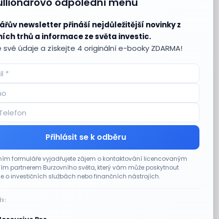
ullionářovo odpolední menu
ářův newsletter přináší nejdůležitější novinky z
ích trhů a informace ze světa investic.
 své údaje a získejte 4 originální e-booky ZDARMA!
Přihlásit se k odběru
ím formuláře vyjadřujete zájem o kontaktování licencovaným
m partnerem Burzovního světa, který vám může poskytnout
e o investičních službách nebo finančních nástrojích.
I: