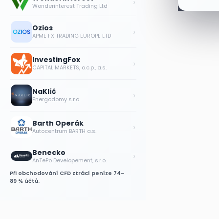
›
Wonderinterest Trading Ltd
Ozios
›
APME FX TRADING EUROPE LTD
InvestingFox
›
CAPITAL MARKETS, o.c.p., a.s.
NaKlíč
›
Energodomy s.r.o.
Barth Operák
›
Autocentrum BARTH a.s.
Benecko
›
AnTePo Developement, s.r.o.
Při obchodování CFD ztrácí peníze 74–
89 % účtů.