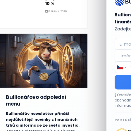
B
10 %
6 SRPNA, 2026
Bullion
finančn
Zadejte
Odeslán
Bullionářovo odpolední
obchodní
menu
informac
Bullionářův newsletter přináší
nejdůležitější novinky z finančních
PARTNEŘ
trhů a informace ze světa investic.