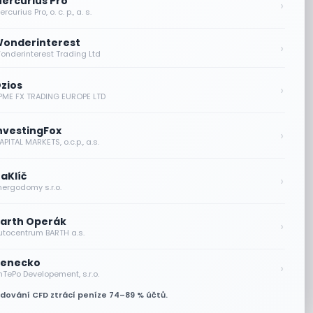
ercurius Pro
›
rcurius Pro, o. c. p., a. s.
onderinterest
›
onderinterest Trading Ltd
zios
›
PME FX TRADING EUROPE LTD
nvestingFox
›
PITAL MARKETS, o.c.p., a.s.
aKlíč
›
nergodomy s.r.o.
arth Operák
›
utocentrum BARTH a.s.
enecko
›
nTePo Developement, s.r.o.
odování CFD ztrácí peníze 74–89 % účtů.