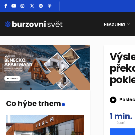
HEADLINES
Výsle
překo
pokl
.
Poslec
Co hýbe trhem
1 min.
čtení