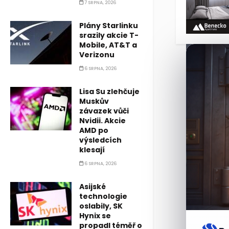
7 SRPNA, 2026
Plány Starlinku
srazily akcie T-
Mobile, AT&T a
Verizonu
6 SRPNA, 2026
Lisa Su zlehčuje
Muskův
závazek vůči
Nvidii. Akcie
AMD po
výsledcích
klesají
6 SRPNA, 2026
Asijské
technologie
oslabily, SK
Hynix se
propadl téměř o