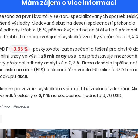
Mám zájem o více informací
sezóna za první kvartál v sektoru specializovaných spotřebitelsk
íšené výsledky. Sledovaná skupina deseti společností překonala
 odhady tržeb o 1,5 %, přičemž výhled na další čtvrtletí překona
ie těchto firem po zveřejnění výsledků vzrostly v průměru o 3,4 %
 ADT
-0,65 %
, poskytovatel zabezpečení a řešení pro chytré d
bilní tržby ve výši
1,28 miliardy USD
, což představuje meziročn
erý překonal odhady analytiků o 0,7 %. Firma dosáhla lepšího než
 zisku na akcii
(EPS)
a akcionářům vrátila 161 milionů USD form
odkupu akcií.
lidním provozním výsledkům však na trhu zavládlo zklamání. Ak
ýsledků oslabily o
5,7 %
na současnou hodnotu 6,76 USD.
í pro uživatele
sezóna za první kvartál v sektoru specializovaných spotřebitelsk
sezóna za první kvartál v sektoru specializovaných spotřebitelsk