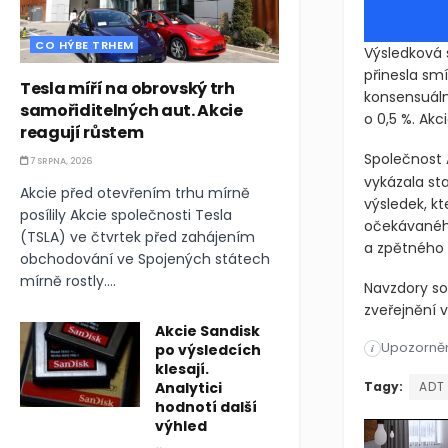
CO HÝBE TRHEM
Výsledková 
přinesla sm
Tesla míří na obrovský trh
konsensuální
samořiditelných aut. Akcie
o 0,5 %. Akc
reagují růstem
Společnost
7 SRPNA, 2026
vykázala sta
Akcie před otevřením trhu mírně
výsledek, kt
posílily Akcie společnosti Tesla
očekávaného
(TSLA) ve čtvrtek před zahájením
a zpětného 
obchodování ve Spojených státech
mírně rostly....
Navzdory so
zveřejnění v
Akcie Sandisk
Upozorněn
Výsledková 
po výsledcích
i
klesají.
Výsledková 
Analytici
Tagy:
ADT
hodnotí další
výhled