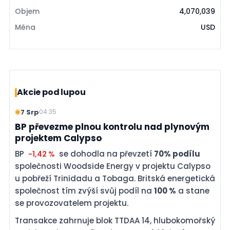
Objem
4,070,039
Měna
USD
Akcie pod lupou
7 Srp
04:35
BP převezme plnou kontrolu nad plynovým
projektem Calypso
BP
se dohodla na převzetí
70% podílu
-1,42 %
společnosti Woodside Energy v projektu Calypso
u pobřeží Trinidadu a Tobaga. Britská energetická
společnost tím zvýší svůj podíl na
100 %
a stane
se provozovatelem projektu.
Transakce zahrnuje blok TTDAA 14, hlubokomořský