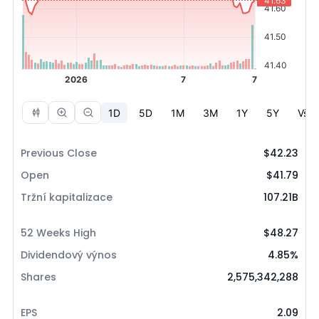
Previous Close
$42.23
Open
$41.79
Tržní kapitalizace
107.21B
52 Weeks High
$48.27
Dividendový výnos
4.85%
Shares
2,575,342,288
EPS
2.09