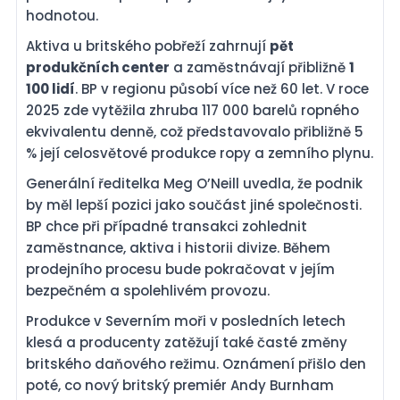
hodnotou.
Aktiva u britského pobřeží zahrnují
pět
produkčních center
a zaměstnávají přibližně
1
100 lidí
. BP v regionu působí více než 60 let. V roce
2025 zde vytěžila zhruba 117 000 barelů ropného
ekvivalentu denně, což představovalo přibližně 5
% její celosvětové produkce ropy a zemního plynu.
Generální ředitelka Meg O’Neill uvedla, že podnik
by měl lepší pozici jako součást jiné společnosti.
BP chce při případné transakci zohlednit
zaměstnance, aktiva i historii divize. Během
prodejního procesu bude pokračovat v jejím
bezpečném a spolehlivém provozu.
Produkce v Severním moři v posledních letech
klesá a producenty zatěžují také časté změny
britského daňového režimu. Oznámení přišlo den
poté, co nový britský premiér Andy Burnham