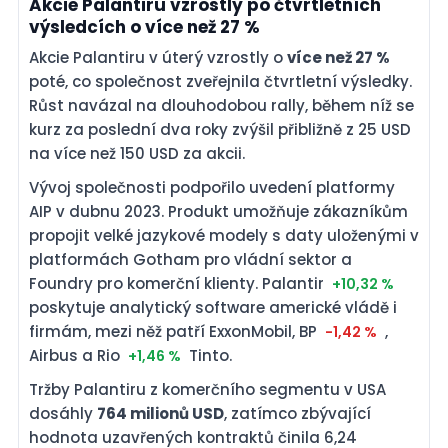
Akcie Palantiru vzrostly po čtvrtletních
výsledcích o více než 27 %
Akcie Palantiru v úterý vzrostly o
více než 27 %
poté, co společnost zveřejnila čtvrtletní výsledky.
Růst navázal na dlouhodobou rally, během níž se
kurz za poslední dva roky zvýšil přibližně z 25 USD
na více než 150 USD za akcii.
Vývoj společnosti podpořilo uvedení platformy
AIP v dubnu 2023. Produkt umožňuje zákazníkům
propojit velké jazykové modely s daty uloženými v
platformách Gotham pro vládní sektor a
Foundry pro komerční klienty. Palantir
+10,32 %
poskytuje analytický software americké vládě i
firmám, mezi něž patří ExxonMobil, BP
,
-1,42 %
Airbus a Rio
Tinto.
+1,46 %
Tržby Palantiru z komerčního segmentu v USA
dosáhly
764 milionů USD
, zatímco zbývající
hodnota uzavřených kontraktů činila 6,24