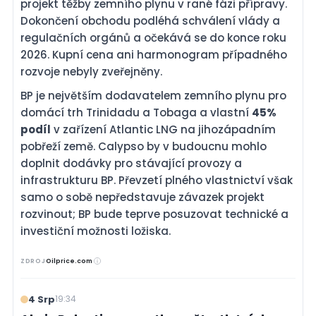
projekt těžby zemního plynu v rané fázi přípravy.
Dokončení obchodu podléhá schválení vlády a
regulačních orgánů a očekává se do konce roku
2026. Kupní cena ani harmonogram případného
rozvoje nebyly zveřejněny.
BP je největším dodavatelem zemního plynu pro
domácí trh Trinidadu a Tobaga a vlastní
45%
podíl
v zařízení Atlantic LNG na jihozápadním
pobřeží země. Calypso by v budoucnu mohlo
doplnit dodávky pro stávající provozy a
infrastrukturu BP. Převzetí plného vlastnictví však
samo o sobě nepředstavuje závazek projekt
rozvinout; BP bude teprve posuzovat technické a
investiční možnosti ložiska.
ZDROJ
Oilprice.com
4 Srp
19:34