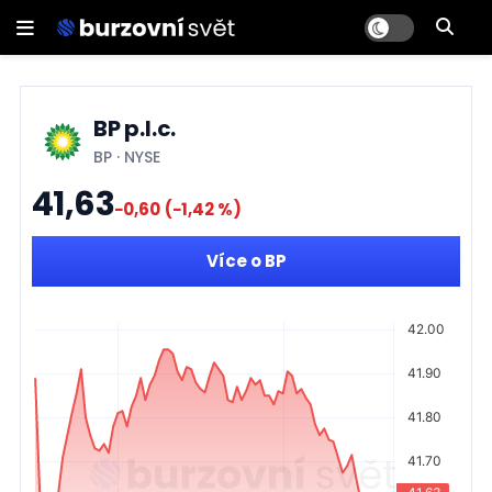
BP p.l.c.
BP
·
NYSE
41,63
−0,60
(−1,42 %)
Více o BP