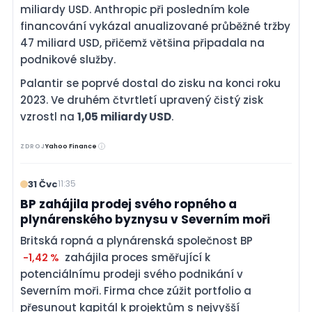
miliardy USD. Anthropic při posledním kole
financování vykázal anualizované průběžné tržby
47 miliard USD, přičemž většina připadala na
podnikové služby.
Palantir se poprvé dostal do zisku na konci roku
2023. Ve druhém čtvrtletí upravený čistý zisk
vzrostl na
1,05 miliardy USD
.
ZDROJ
Yahoo Finance
31 Čvc
11:35
BP zahájila prodej svého ropného a
plynárenského byznysu v Severním moři
Britská ropná a plynárenská společnost BP
zahájila proces směřující k
-1,42 %
potenciálnímu prodeji svého podnikání v
Severním moři. Firma chce zúžit portfolio a
přesunout kapitál k projektům s nejvyšší