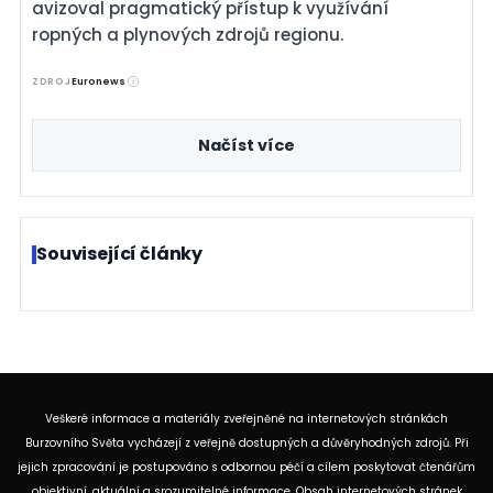
avizoval pragmatický přístup k využívání
ropných a plynových zdrojů regionu.
ZDROJ
Euronews
Načíst více
Související články
Veškeré informace a materiály zveřejněné na internetových stránkách
Burzovního Světa vycházejí z veřejně dostupných a důvěryhodných zdrojů. Při
jejich zpracování je postupováno s odbornou péčí a cílem poskytovat čtenářům
objektivní, aktuální a srozumitelné informace. Obsah internetových stránek