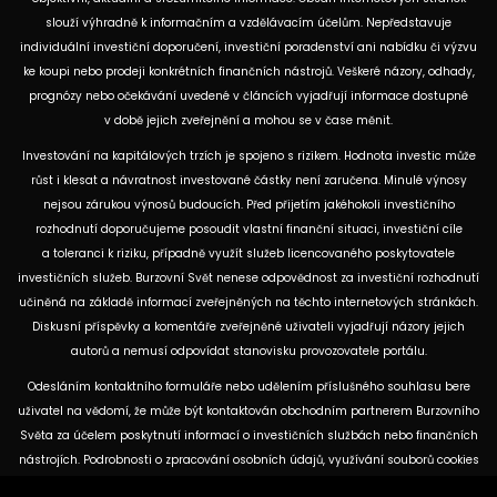
slouží výhradně k informačním a vzdělávacím účelům. Nepředstavuje
individuální investiční doporučení, investiční poradenství ani nabídku či výzvu
ke koupi nebo prodeji konkrétních finančních nástrojů. Veškeré názory, odhady,
prognózy nebo očekávání uvedené v článcích vyjadřují informace dostupné
v době jejich zveřejnění a mohou se v čase měnit.
Investování na kapitálových trzích je spojeno s rizikem. Hodnota investic může
růst i klesat a návratnost investované částky není zaručena. Minulé výnosy
nejsou zárukou výnosů budoucích. Před přijetím jakéhokoli investičního
rozhodnutí doporučujeme posoudit vlastní finanční situaci, investiční cíle
a toleranci k riziku, případně využít služeb licencovaného poskytovatele
investičních služeb. Burzovní Svět nenese odpovědnost za investiční rozhodnutí
učiněná na základě informací zveřejněných na těchto internetových stránkách.
Diskusní příspěvky a komentáře zveřejněné uživateli vyjadřují názory jejich
autorů a nemusí odpovídat stanovisku provozovatele portálu.
Odesláním kontaktního formuláře nebo udělením příslušného souhlasu bere
uživatel na vědomí, že může být kontaktován obchodním partnerem Burzovního
Světa za účelem poskytnutí informací o investičních službách nebo finančních
nástrojích. Podrobnosti o zpracování osobních údajů, využívání souborů cookies
a obchodních partnerech jsou uvedeny v příslušných dokumentech