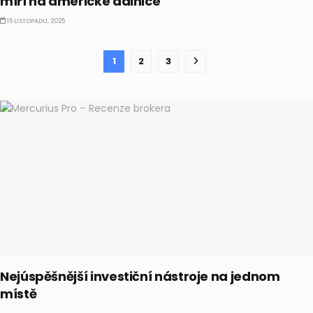
míří na americké dálnice
15 LISTOPADU, 2025
1
2
3
Nejúspěšnější investiční nástroje na jednom
místě