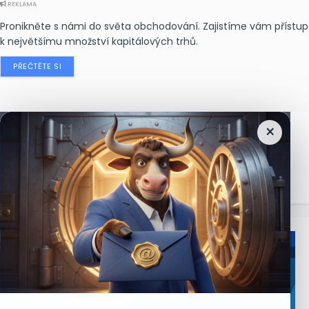
REKLAMA
Pronikněte s námi do světa obchodování. Zajistíme vám přístup
k největšímu množství kapitálových trhů.
PŘEČTĚTE SI
×
Nejčtenější
zprávy