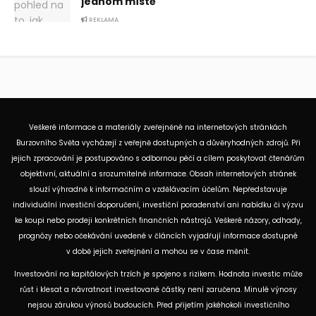
jednom místě
REKLAMA
Veškeré informace a materiály zveřejněné na internetových stránkách
Burzovního Světa vycházejí z veřejně dostupných a důvěryhodných zdrojů. Při
jejich zpracování je postupováno s odbornou péčí a cílem poskytovat čtenářům
objektivní, aktuální a srozumitelné informace. Obsah internetových stránek
slouží výhradně k informačním a vzdělávacím účelům. Nepředstavuje
individuální investiční doporučení, investiční poradenství ani nabídku či výzvu
ke koupi nebo prodeji konkrétních finančních nástrojů. Veškeré názory, odhady,
prognózy nebo očekávání uvedené v článcích vyjadřují informace dostupné
v době jejich zveřejnění a mohou se v čase měnit.
Investování na kapitálových trzích je spojeno s rizikem. Hodnota investic může
růst i klesat a návratnost investované částky není zaručena. Minulé výnosy
nejsou zárukou výnosů budoucích. Před přijetím jakéhokoli investičního