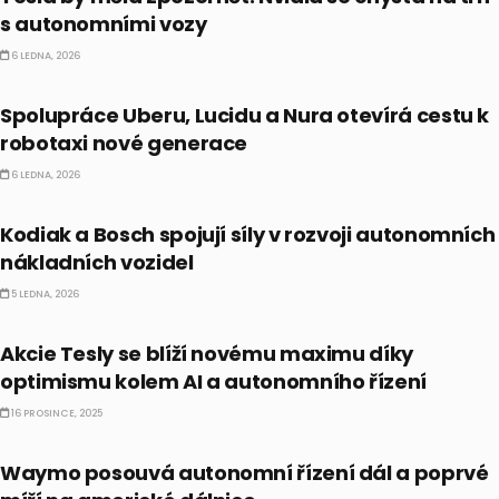
s autonomními vozy
6 LEDNA, 2026
ALTERNATIVNÍ INVESTICE
Spolupráce Uberu, Lucidu a Nura otevírá cestu k
robotaxi nové generace
6 LEDNA, 2026
ALTERNATIVNÍ INVESTICE
Kodiak a Bosch spojují síly v rozvoji autonomních
nákladních vozidel
5 LEDNA, 2026
AKCIE
Akcie Tesly se blíží novému maximu díky
optimismu kolem AI a autonomního řízení
16 PROSINCE, 2025
AKCIE
Waymo posouvá autonomní řízení dál a poprvé