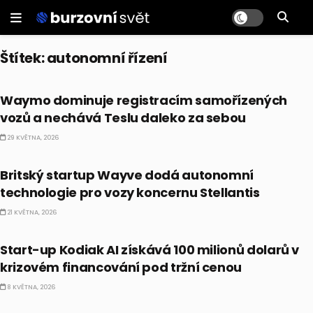
Štítek:
autonomní řízení
ALTERNATIVNÍ INVESTICE
Waymo dominuje registracím samořízených
vozů a nechává Teslu daleko za sebou
29 KVĚTNA, 2026
ALTERNATIVNÍ INVESTICE
Britský startup Wayve dodá autonomní
technologie pro vozy koncernu Stellantis
21 KVĚTNA, 2026
ALTERNATIVNÍ INVESTICE
Start-up Kodiak AI získává 100 milionů dolarů v
krizovém financování pod tržní cenou
8 KVĚTNA, 2026
ALTERNATIVNÍ INVESTICE