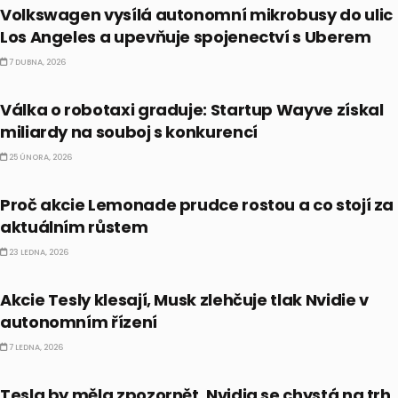
Volkswagen vysílá autonomní mikrobusy do ulic
Los Angeles a upevňuje spojenectví s Uberem
7 DUBNA, 2026
ALTERNATIVNÍ INVESTICE
Válka o robotaxi graduje: Startup Wayve získal
miliardy na souboj s konkurencí
25 ÚNORA, 2026
AKCIE
Proč akcie Lemonade prudce rostou a co stojí za
aktuálním růstem
23 LEDNA, 2026
AKCIE
Akcie Tesly klesají, Musk zlehčuje tlak Nvidie v
autonomním řízení
7 LEDNA, 2026
AKCIE
Tesla by měla zpozornět. Nvidia se chystá na trh