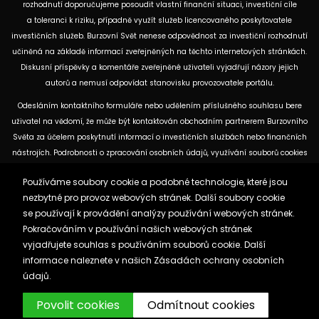
rozhodnutí doporučujeme posoudit vlastní finanční situaci, investiční cíle
a toleranci k riziku, případně využít služeb licencovaného poskytovatele
investičních služeb. Burzovní Svět nenese odpovědnost za investiční rozhodnutí
učiněná na základě informací zveřejněných na těchto internetových stránkách.
Diskusní příspěvky a komentáře zveřejněné uživateli vyjadřují názory jejich
autorů a nemusí odpovídat stanovisku provozovatele portálu.
Odesláním kontaktního formuláře nebo udělením příslušného souhlasu bere
uživatel na vědomí, že může být kontaktován obchodním partnerem Burzovního
Světa za účelem poskytnutí informací o investičních službách nebo finančních
nástrojích. Podrobnosti o zpracování osobních údajů, využívání souborů cookies
a obchodních partnerech jsou uvedeny v příslušných dokumentech
Používáme soubory cookie a podobné technologie, které jsou
dostupných na těchto internetových stránkách. U jednotlivých článků mohou
nezbytné pro provoz webových stránek. Další soubory cookie
být uvedeny informace o použitých zdrojích, datu původní analýzy nebo datu,
se používají k provádění analýzy používání webových stránek.
ke kterému se vztahují uvedené tržní údaje.
Pokračováním v používání našich webových stránek
vyjadřujete souhlas s používáním souborů cookie. Další
Zásady ochrany osobních údajů a cookies
informace naleznete v našich
Zásadách ochrany osobních
Reklama
Kontakt
údajů.
Burzovnisvet.cz © 2026
Povolit cookies
Odmítnout cookies