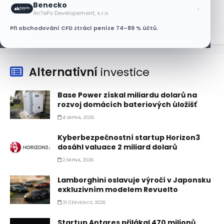
Benecko
›
6 SRPNA, 2026
AnTePo Developement, s.r.o.
Při obchodování CFD ztrácí peníze 74–89 % účtů.
Alternativní
investice
Base Power získal miliardu dolarů na
rozvoj domácích bateriových úložišť
4 SRPNA, 2026
Kyberbezpečnostní startup Horizon3
dosáhl valuace 2 miliard dolarů
2 SRPNA, 2026
Lamborghini oslavuje výročí v Japonsku
exkluzivním modelem Revuelto
31 ČERVENCE, 2026
Startup Antares přilákal 470 milionů