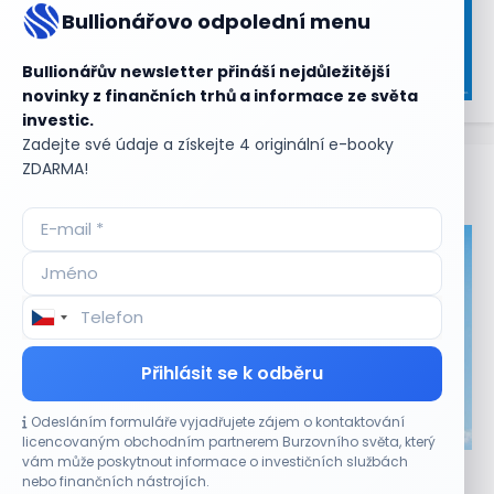
Bullionářovo odpolední menu
Bullionářův newsletter přináší nejdůležitější
novinky z finančních trhů a informace ze světa
investic.
Zadejte své údaje a získejte 4 originální e-booky
ZDARMA!
Aktuální
příležitosti
Přihlásit se k odběru
Odesláním formuláře vyjadřujete zájem o kontaktování
CO HÝBE TRHEM
licencovaným obchodním partnerem Burzovního světa, který
vám může poskytnout informace o investičních službách
Akcie Micron klesají, ale nejhoršímu výprodeji
nebo finančních nástrojích.