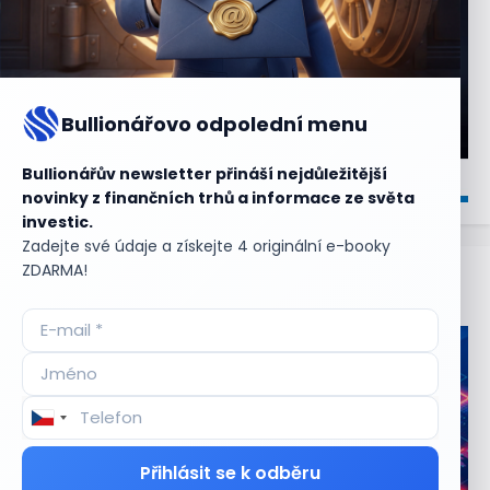
Bullionářovo odpolední menu
Bullionářův newsletter přináší nejdůležitější
novinky z finančních trhů a informace ze světa
investic.
Zadejte své údaje a získejte 4 originální e-booky
ZDARMA!
Aktuální
příležitosti
Přihlásit se k odběru