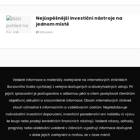
Nejúspěšnější investiční nástroje na
jednom místě
REKLAMA
Veškeré informace a materiály zveřejněné na internetových stránkách
Burzovního Světa vycházejí z veřejně dostupných a důvěryhodných zdrojů. Při
jejich zpracování je postupováno s odbornou péčí a cílem poskytovat čtenářům
objektivní, aktuální a srozumitelné informace. Obsah internetových stránek
slouží výhradně k informačním a vzdělávacím účelům. Nepředstavuje
individuální investiční doporučení, investiční poradenství ani nabídku či výzvu
ke koupi nebo prodeji konkrétních finančních nástrojů. Veškeré názory, odhady,
prognózy nebo očekávání uvedené v článcích vyjadřují informace dostupné
v době jejich zveřejnění a mohou se v čase měnit.