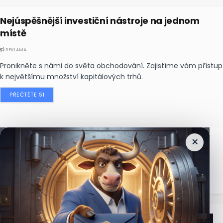
Nejúspěšnější investiční nástroje na jednom
místě
REKLAMA
Pronikněte s námi do světa obchodování. Zajistíme vám přístup
k největšímu množství kapitálových trhů.
PŘEČTĚTE SI
×
Nejčtenější
zprávy