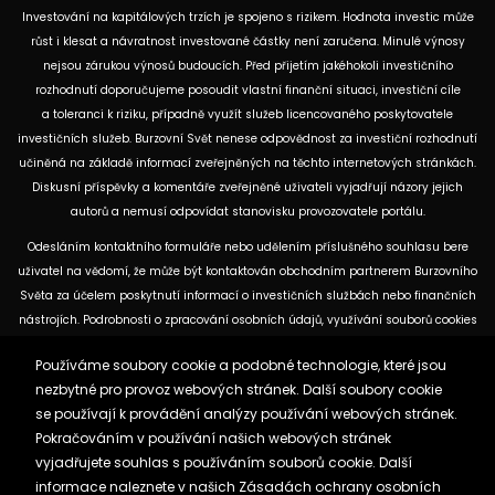
Investování na kapitálových trzích je spojeno s rizikem. Hodnota investic může
růst i klesat a návratnost investované částky není zaručena. Minulé výnosy
nejsou zárukou výnosů budoucích. Před přijetím jakéhokoli investičního
rozhodnutí doporučujeme posoudit vlastní finanční situaci, investiční cíle
a toleranci k riziku, případně využít služeb licencovaného poskytovatele
investičních služeb. Burzovní Svět nenese odpovědnost za investiční rozhodnutí
učiněná na základě informací zveřejněných na těchto internetových stránkách.
Diskusní příspěvky a komentáře zveřejněné uživateli vyjadřují názory jejich
autorů a nemusí odpovídat stanovisku provozovatele portálu.
Odesláním kontaktního formuláře nebo udělením příslušného souhlasu bere
uživatel na vědomí, že může být kontaktován obchodním partnerem Burzovního
Světa za účelem poskytnutí informací o investičních službách nebo finančních
nástrojích. Podrobnosti o zpracování osobních údajů, využívání souborů cookies
a obchodních partnerech jsou uvedeny v příslušných dokumentech
Používáme soubory cookie a podobné technologie, které jsou
dostupných na těchto internetových stránkách. U jednotlivých článků mohou
nezbytné pro provoz webových stránek. Další soubory cookie
být uvedeny informace o použitých zdrojích, datu původní analýzy nebo datu,
se používají k provádění analýzy používání webových stránek.
ke kterému se vztahují uvedené tržní údaje.
Pokračováním v používání našich webových stránek
vyjadřujete souhlas s používáním souborů cookie. Další
Zásady ochrany osobních údajů a cookies
informace naleznete v našich
Zásadách ochrany osobních