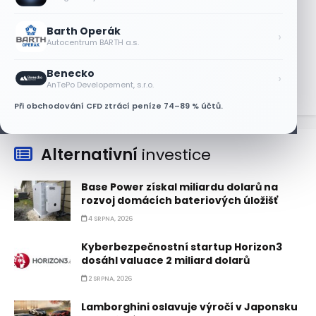
7 SRPNA, 2026
Barth Operák
Jalapeňová kauza tlačí akcie Chipotle
›
Autocentrum BARTH a.s.
níž. Analytici ale zůstávají klidní
7 SRPNA, 2026
Benecko
›
AnTePo Developement, s.r.o.
Při obchodování CFD ztrácí peníze 74–89 % účtů.
Alternativní
investice
Base Power získal miliardu dolarů na
rozvoj domácích bateriových úložišť
4 SRPNA, 2026
Kyberbezpečnostní startup Horizon3
dosáhl valuace 2 miliard dolarů
2 SRPNA, 2026
Lamborghini oslavuje výročí v Japonsku