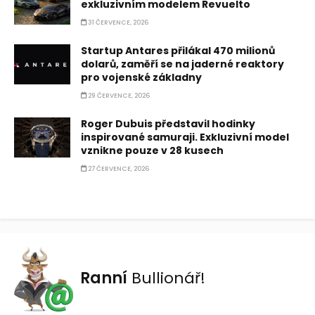
exkluzivním modelem Revuelto
31 ČERVENCE, 2026
Startup Antares přilákal 470 milionů
dolarů, zaměří se na jaderné reaktory
pro vojenské základny
29 ČERVENCE, 2026
Roger Dubuis představil hodinky
inspirované samuraji. Exkluzivní model
vznikne pouze v 28 kusech
27 ČERVENCE, 2026
Ranní
Bullionář!