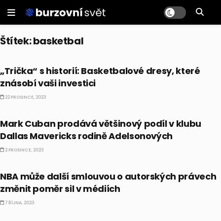
Štítek:
basketbal
ALTERNATIVNÍ INVESTICE
„Trička“ s historií: Basketbalové dresy, které
znásobí vaši investici
22 PROSINCE, 2023
AKCIE
Mark Cuban prodává většinový podíl v klubu
Dallas Mavericks rodině Adelsonových
2 PROSINCE, 2023
EKONOMIKA
NBA může další smlouvou o autorských právech
změnit poměr sil v médiích
7 ŘÍJNA, 2023
CELEBRITY