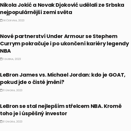
Nikola Jokić a Novak Djoković udělali ze Srbska
nejpopulárnější zemi světa
14 ČERVNA, 2023
CELEBRITY
Nové partnerství Under Armour se Stephem
Currym pokračuje i po ukončení kariéry legendy
NBA
1 DUBNA, 2023
MILIARDÁŘI
LeBron James vs. Michael Jordan: kdo je GOAT,
pokud jde o čisté jmění?
11 ÚNORA, 2023
MILIARDÁŘI
LeBron se stal nejlepším střelcem NBA. Kromě
toho je i úspěšný investor
8 ÚNORA, 2023
ALTERNATIVNÍ INVESTICE