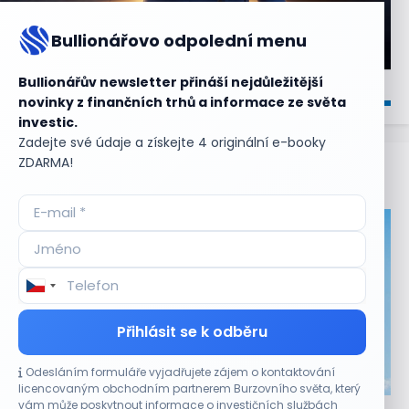
Bullionářovo odpolední menu
Bullionářův newsletter přináší nejdůležitější
novinky z finančních trhů a informace ze světa
investic.
Zadejte své údaje a získejte 4 originální e-booky
ZDARMA!
Aktuální
příležitosti
Přihlásit se k odběru
Odesláním formuláře vyjadřujete zájem o kontaktování
CO HÝBE TRHEM
licencovaným obchodním partnerem Burzovního světa, který
vám může poskytnout informace o investičních službách