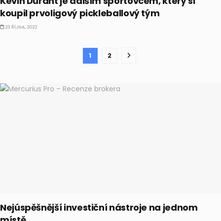
Kevin Durant je dalším sportovcem, který si
koupil prvoligový pickleballový tým
23 ŘÍJNA, 2022
1
2
Nejúspěšnější investiční nástroje na jednom
místě