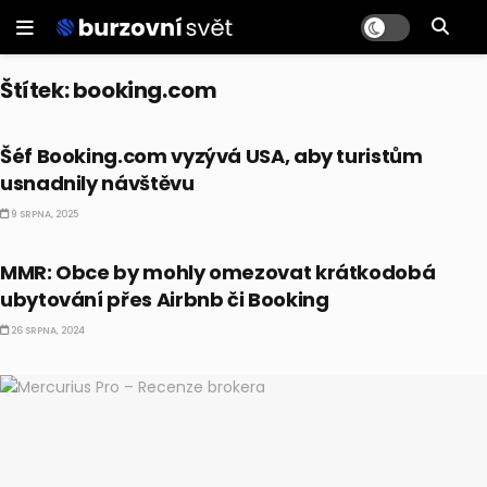
Štítek:
booking.com
TRENDY
Šéf Booking.com vyzývá USA, aby turistům
usnadnily návštěvu
9 SRPNA, 2025
ČESKO
MMR: Obce by mohly omezovat krátkodobá
ubytování přes Airbnb či Booking
26 SRPNA, 2024