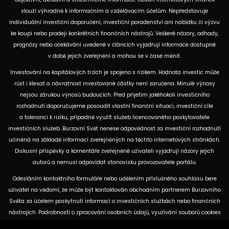
slouží výhradně k informačním a vzdělávacím účelům. Nepředstavuje
individuální investiční doporučení, investiční poradenství ani nabídku či výzvu
ke koupi nebo prodeji konkrétních finančních nástrojů. Veškeré názory, odhady,
prognózy nebo očekávání uvedené v článcích vyjadřují informace dostupné
v době jejich zveřejnění a mohou se v čase měnit.
Investování na kapitálových trzích je spojeno s rizikem. Hodnota investic může
růst i klesat a návratnost investované částky není zaručena. Minulé výnosy
nejsou zárukou výnosů budoucích. Před přijetím jakéhokoli investičního
rozhodnutí doporučujeme posoudit vlastní finanční situaci, investiční cíle
a toleranci k riziku, případně využít služeb licencovaného poskytovatele
investičních služeb. Burzovní Svět nenese odpovědnost za investiční rozhodnutí
učiněná na základě informací zveřejněných na těchto internetových stránkách.
Diskusní příspěvky a komentáře zveřejněné uživateli vyjadřují názory jejich
autorů a nemusí odpovídat stanovisku provozovatele portálu.
Odesláním kontaktního formuláře nebo udělením příslušného souhlasu bere
uživatel na vědomí, že může být kontaktován obchodním partnerem Burzovního
Světa za účelem poskytnutí informací o investičních službách nebo finančních
nástrojích. Podrobnosti o zpracování osobních údajů, využívání souborů cookies
a obchodních partnerech jsou uvedeny v příslušných dokumentech