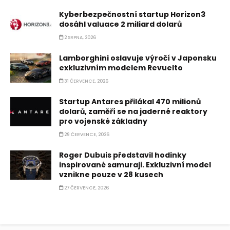
Kyberbezpečnostní startup Horizon3
dosáhl valuace 2 miliard dolarů
2 SRPNA, 2026
Lamborghini oslavuje výročí v Japonsku
exkluzivním modelem Revuelto
31 ČERVENCE, 2026
Startup Antares přilákal 470 milionů
dolarů, zaměří se na jaderné reaktory
pro vojenské základny
29 ČERVENCE, 2026
Roger Dubuis představil hodinky
inspirované samuraji. Exkluzivní model
vznikne pouze v 28 kusech
27 ČERVENCE, 2026