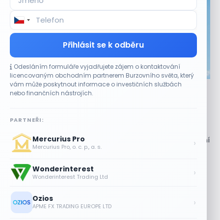
Přihlásit se k odběru
Odesláním formuláře vyjadřujete zájem o kontaktování
CO HÝBE TRHEM
licencovaným obchodním partnerem Burzovního světa, který
vám může poskytnout informace o investičních službách
Akcie Micron klesají, ale nejhoršímu výprodeji
nebo finančních nástrojích.
paměťových čipů unikly
7 SRPNA, 2026
PARTNEŘI:
Paměťový sektor zasáhl plošný pokles Akcie společnosti
Mercurius Pro
Micron Technology (MU) ve čtvrtek uzavřely obchodování
›
Mercurius Pro, o. c. p., a. s.
se ztrátou 1,3 %. Výrobce paměťových...
Wonderinterest
Jalapeňová kauza tlačí akcie Chipotle
›
Wonderinterest Trading Ltd
níž. Analytici ale zůstávají klidní
7 SRPNA, 2026
Ozios
›
APME FX TRADING EUROPE LTD
Tesla míří na obrovský trh