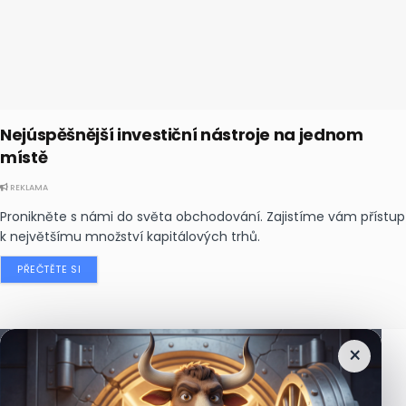
Nejúspěšnější investiční nástroje na jednom
místě
REKLAMA
Pronikněte s námi do světa obchodování. Zajistíme vám přístup
k největšímu množství kapitálových trhů.
PŘEČTĚTE SI
×
Nejčtenější
zprávy