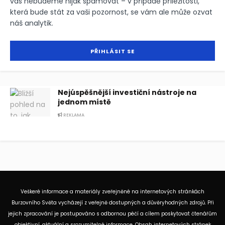
vás nebudeme nijak spamovat – v případě příležitosti,
která bude stát za vaši pozornost, se vám ale může ozvat
náš analytik.
Nejúspěšnější investiční nástroje na
jednom místě
REKLAMA
Veškeré informace a materiály zveřejněné na internetových stránkách
Burzovního Světa vycházejí z veřejně dostupných a důvěryhodných zdrojů. Při
jejich zpracování je postupováno s odbornou péčí a cílem poskytovat čtenářům
objektivní, aktuální a srozumitelné informace. Obsah internetových stránek