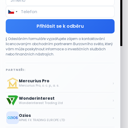
Přihlásit se k odběru
Odesláním formuláře vyjadřujete zájem o kontaktování
CO HÝBE TRHEM
licencovaným obchodním partnerem Burzovního světa, který
vám může poskytnout informace o investičních službách
Plány Starlinku srazily akcie T-Mobile, AT&T a
nebo finančních nástrojích.
Verizonu
6 SRPNA, 2026
PARTNEŘI:
Telekomunikační akcie reagovaly poklesem Komentáře
Mercurius Pro
vedení společnosti SpaceX (SPCX) během hovoru k
›
Mercurius Pro, o. c. p., a. s.
výsledkům za druhé čtvrtletí obnovily obavy z dopadu...
Wonderinterest
Lisa Su zlehčuje Muskův závazek vůči
›
Wonderinterest Trading Ltd
Nvidii. Akcie AMD po výsledcích klesají
6 SRPNA, 2026
Ozios
›
APME FX TRADING EUROPE LTD
Asijské technologie oslabily, SK Hynix se