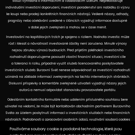
slouží výhradně k informačním a vzdělávacím účelům. Nepředstavuje
individuální investiční doporučení, investiční poradenství ani nabídku či výzvu
ke koupi nebo prodeji konkrétních finančních nástrojů. Veškeré názory, odhady,
prognózy nebo očekávání uvedené v článcích vyjadřují informace dostupné
v době jejich zveřejnění a mohou se v čase měnit.
Investování na kapitálových trzích je spojeno s rizikem. Hodnota investic může
růst i klesat a návratnost investované částky není zaručena. Minulé výnosy
nejsou zárukou výnosů budoucích. Před přijetím jakéhokoli investičního
rozhodnutí doporučujeme posoudit vlastní finanční situaci, investiční cíle
a toleranci k riziku, případně využít služeb licencovaného poskytovatele
investičních služeb. Burzovní Svět nenese odpovědnost za investiční rozhodnutí
učiněná na základě informací zveřejněných na těchto internetových stránkách.
Diskusní příspěvky a komentáře zveřejněné uživateli vyjadřují názory jejich
autorů a nemusí odpovídat stanovisku provozovatele portálu.
Odesláním kontaktního formuláře nebo udělením příslušného souhlasu bere
uživatel na vědomí, že může být kontaktován obchodním partnerem Burzovního
Světa za účelem poskytnutí informací o investičních službách nebo finančních
nástrojích. Podrobnosti o zpracování osobních údajů, využívání souborů cookies
a obchodních partnerech jsou uvedeny v příslušných dokumentech
Používáme soubory cookie a podobné technologie, které jsou
dostupných na těchto internetových stránkách. U jednotlivých článků mohou