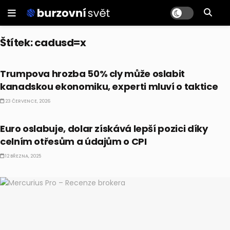
Štítek:
cadusd=x
PRÁVĚ TEĎ
Trumpova hrozba 50% cly může oslabit
kanadskou ekonomiku, experti mluví o taktice
23 ČERVENCE, 2026
FOREX
Euro oslabuje, dolar získává lepší pozici díky
celním otřesům a údajům o CPI
12 BŘEZNA, 2025