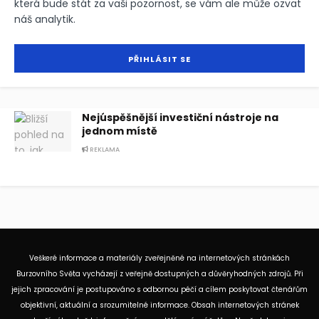
která bude stát za vaši pozornost, se vám ale může ozvat
náš analytik.
Nejúspěšnější investiční nástroje na
jednom místě
REKLAMA
Veškeré informace a materiály zveřejněné na internetových stránkách
Burzovního Světa vycházejí z veřejně dostupných a důvěryhodných zdrojů. Při
jejich zpracování je postupováno s odbornou péčí a cílem poskytovat čtenářům
objektivní, aktuální a srozumitelné informace. Obsah internetových stránek