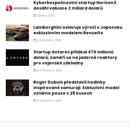
Kyberbezpečnostní startup Horizon3
dosáhl valuace 2 miliard dolarů
2 SRPNA, 2026
Lamborghini oslavuje výročí v Japonsku
exkluzivním modelem Revuelto
31 ČERVENCE, 2026
Startup Antares přilákal 470 milionů
dolarů, zaměří se na jaderné reaktory
pro vojenské základny
29 ČERVENCE, 2026
Roger Dubuis představil hodinky
inspirované samuraji. Exkluzivní model
vznikne pouze v 28 kusech
27 ČERVENCE, 2026