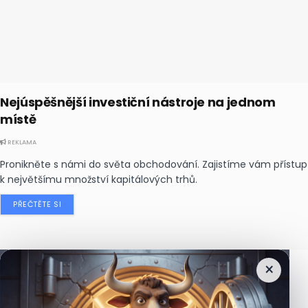
Nejúspěšnější investiční nástroje na jednom
místě
REKLAMA
Pronikněte s námi do světa obchodování. Zajistíme vám přístup
k největšímu množství kapitálových trhů.
PŘEČTĚTE SI
×
Nejčtenější
zprávy