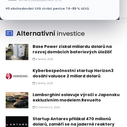
Při obchodování CFD ztrácí peníze 74–89 % účtů.
Alternativní
investice
Base Power získal miliardu dolarů na
rozvoj domácích bateriových úložišť
4 SRPNA, 2026
Kyberbezpečnostní startup Horizon3
dosáhl valuace 2 miliard dolarů
2 SRPNA, 2026
Lamborghini oslavuje výročí v Japonsku
exkluzivním modelem Revuelto
31 ČERVENCE, 2026
Startup Antares přilákal 470 milionů
dolarů, zaměří se na jaderné reaktory