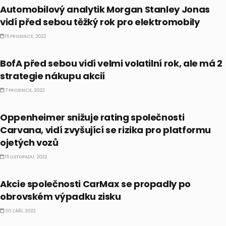
Automobilový analytik Morgan Stanley Jonas
vidí před sebou těžký rok pro elektromobily
15 PROSINCE, 2022
AKCIE
BofA před sebou vidí velmi volatilní rok, ale má 2
strategie nákupu akcií
7 PROSINCE, 2022
AKCIE
Oppenheimer snižuje rating společnosti
Carvana, vidí zvyšující se rizika pro platformu
ojetých vozů
15 LISTOPADU, 2022
AKCIE
Akcie společnosti CarMax se propadly po
obrovském výpadku zisku
30 ZÁŘÍ, 2022
AKCIE