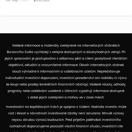
REKLAMA
Veškeré informace a materiály zveřejněné na internetových stránkách
Burzovního Světa vycházejí z veřejně dostupných a důvěryhodných zdrojů. Při
jejich zpracování je postupováno s odbornou péčí a cílem poskytovat čtenářům
objektivní, aktuální a srozumitelné informace. Obsah internetových stránek
slouží výhradně k informačním a vzdělávacím účelům. Nepředstavuje
individuální investiční doporučení, investiční poradenství ani nabídku či výzvu
ke koupi nebo prodeji konkrétních finančních nástrojů. Veškeré názory, odhady,
prognózy nebo očekávání uvedené v článcích vyjadřují informace dostupné
v době jejich zveřejnění a mohou se v čase měnit.
Investování na kapitálových trzích je spojeno s rizikem. Hodnota investic může
růst i klesat a návratnost investované částky není zaručena. Minulé výnosy
nejsou zárukou výnosů budoucích. Před přijetím jakéhokoli investičního
rozhodnutí doporučujeme posoudit vlastní finanční situaci, investiční cíle