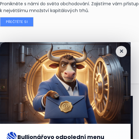
Pronikněte s námi do světa obchodování. Zajistíme vám přístup
k největšímu množství kapitálových trhů.
PŘEČTĚTE SI
×
Nejčtenější
zprávy
Bullionářovo odpolední menu