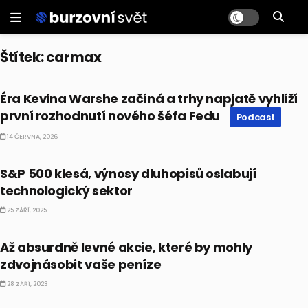
Štítek:
carmax
PODCAST
Éra Kevina Warshe začíná a trhy napjatě vyhlíží
první rozhodnutí nového šéfa Fedu
Podcast
14 ČERVNA, 2026
BULLIONÁŘ RECAP
S&P 500 klesá, výnosy dluhopisů oslabují
technologický sektor
25 ZÁŘÍ, 2025
AKCIE
Až absurdně levné akcie, které by mohly
zdvojnásobit vaše peníze
28 ZÁŘÍ, 2023
AKCIE