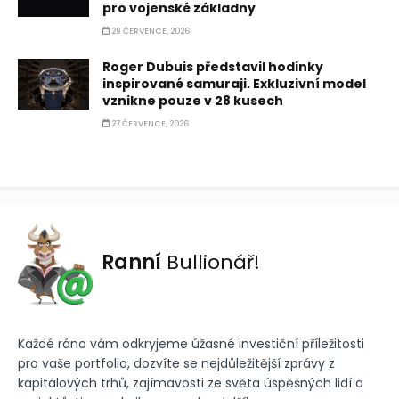
pro vojenské základny
29 ČERVENCE, 2026
Roger Dubuis představil hodinky
inspirované samuraji. Exkluzivní model
vznikne pouze v 28 kusech
27 ČERVENCE, 2026
Ranní
Bullionář!
Každé ráno vám odkryjeme úžasné investiční příležitosti
pro vaše portfolio, dozvíte se nejdůležitější zprávy z
kapitálových trhů, zajímavosti ze světa úspěšných lidí a