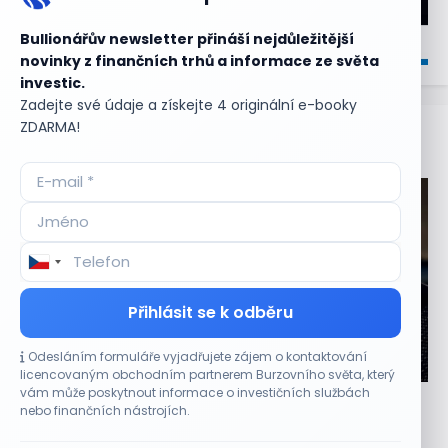
Bullionářův newsletter přináší nejdůležitější
novinky z finančních trhů a informace ze světa
investic.
Zadejte své údaje a získejte 4 originální e-booky
ZDARMA!
Aktuální
příležitosti
Přihlásit se k odběru
Odesláním formuláře vyjadřujete zájem o kontaktování
CO HÝBE TRHEM
licencovaným obchodním partnerem Burzovního světa, který
vám může poskytnout informace o investičních službách
Výsledky společností jsou silné. Proč to akciový
nebo finančních nástrojích.
trh zatím neoceňuje?