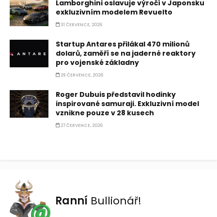
Lamborghini oslavuje výročí v Japonsku
exkluzivním modelem Revuelto
31 ČERVENCE, 2026
Startup Antares přilákal 470 milionů
dolarů, zaměří se na jaderné reaktory
pro vojenské základny
29 ČERVENCE, 2026
Roger Dubuis představil hodinky
inspirované samuraji. Exkluzivní model
vznikne pouze v 28 kusech
27 ČERVENCE, 2026
Ranní
Bullionář!