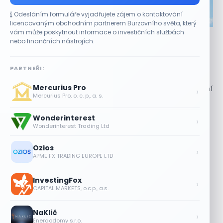
Odesláním formuláře vyjadřujete zájem o kontaktování
CO HÝBE TRHEM
licencovaným obchodním partnerem Burzovního světa, který
vám může poskytnout informace o investičních službách
Akcie Micron klesají, ale nejhoršímu výprodeji
nebo finančních nástrojích.
paměťových čipů unikly
7 SRPNA, 2026
PARTNEŘI:
Paměťový sektor zasáhl plošný pokles Akcie společnosti
Mercurius Pro
Micron Technology (MU) ve čtvrtek uzavřely obchodování
›
Mercurius Pro, o. c. p., a. s.
se ztrátou 1,3 %. Výrobce paměťových...
Wonderinterest
Jalapeňová kauza tlačí akcie Chipotle
›
Wonderinterest Trading Ltd
níž. Analytici ale zůstávají klidní
7 SRPNA, 2026
Ozios
›
APME FX TRADING EUROPE LTD
Tesla míří na obrovský trh
samořiditelných aut. Akcie reagují
InvestingFox
růstem
›
CAPITAL MARKETS, o.c.p., a.s.
7 SRPNA, 2026
NaKlíč
Plány Starlinku srazily akcie T-Mobile,
›
Energodomy s.r.o.