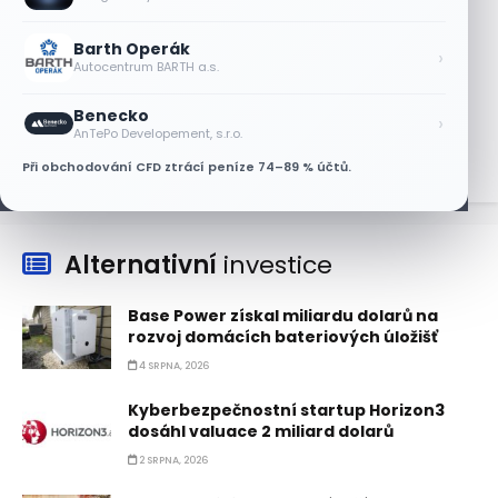
AT&T a Verizonu
6 SRPNA, 2026
Barth Operák
›
Autocentrum BARTH a.s.
Lisa Su zlehčuje Muskův závazek vůči
Nvidii. Akcie AMD po výsledcích klesají
Benecko
›
6 SRPNA, 2026
AnTePo Developement, s.r.o.
Při obchodování CFD ztrácí peníze 74–89 % účtů.
Alternativní
investice
Base Power získal miliardu dolarů na
rozvoj domácích bateriových úložišť
4 SRPNA, 2026
Kyberbezpečnostní startup Horizon3
dosáhl valuace 2 miliard dolarů
2 SRPNA, 2026