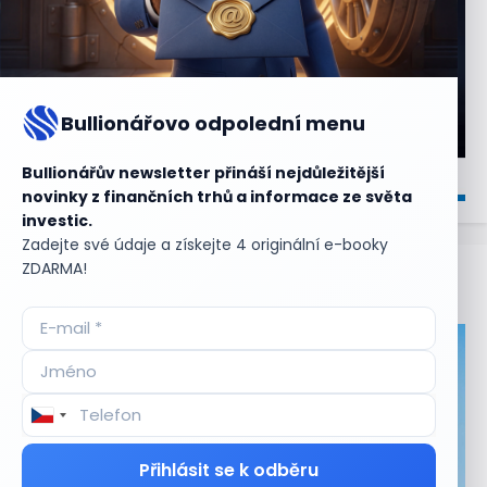
Bullionářovo odpolední menu
Bullionářův newsletter přináší nejdůležitější
novinky z finančních trhů a informace ze světa
investic.
Zadejte své údaje a získejte 4 originální e-booky
ZDARMA!
Aktuální
příležitosti
Přihlásit se k odběru