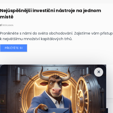
Nejúspěšnější investiční nástroje na jednom
místě
REKLAMA
Pronikněte s námi do světa obchodování. Zajistíme vám přístup
k největšímu množství kapitálových trhů.
PŘEČTĚTE SI
×
Nejčtenější
zprávy