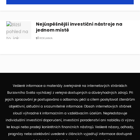
Nejúspěšnější investiční nástroje na
jednom místě
REKLAMA
Veškeré informace a materiály zveřejněné na internetových stránkách
Burzovního Světa vycházejí z veřejně dostupných a důvěryhodných zdrojů. Při
jejich zpracování je postupováno s odbornou péčí a cílem poskytovat čtenářům
objektivní, aktuální a srozumitelné informace. Obsah internetových stránek
slouží výhradně k informačním a vzdělávacím účelům. Nepředstavuje
individuální investiční doporučení, investiční poradenství ani nabídku či výzvu
ke koupi nebo prodeji konkrétních finančních nástrojů. Veškeré názory, odhady,
prognózy nebo očekávání uvedené v článcích vyjadřují informace dostupné