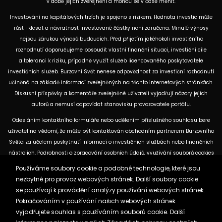
v době jejich zveřejnění a mohou se v čase měnit.
Investování na kapitálových trzích je spojeno s rizikem. Hodnota investic může
růst i klesat a návratnost investované částky není zaručena. Minulé výnosy
nejsou zárukou výnosů budoucích. Před přijetím jakéhokoli investičního
rozhodnutí doporučujeme posoudit vlastní finanční situaci, investiční cíle
a toleranci k riziku, případně využít služeb licencovaného poskytovatele
investičních služeb. Burzovní Svět nenese odpovědnost za investiční rozhodnutí
učiněná na základě informací zveřejněných na těchto internetových stránkách.
Diskusní příspěvky a komentáře zveřejněné uživateli vyjadřují názory jejich
autorů a nemusí odpovídat stanovisku provozovatele portálu.
Odesláním kontaktního formuláře nebo udělením příslušného souhlasu bere
uživatel na vědomí, že může být kontaktován obchodním partnerem Burzovního
Světa za účelem poskytnutí informací o investičních službách nebo finančních
nástrojích. Podrobnosti o zpracování osobních údajů, využívání souborů cookies
a obchodních partnerech jsou uvedeny v příslušných dokumentech
Používáme soubory cookie a podobné technologie, které jsou
dostupných na těchto internetových stránkách. U jednotlivých článků mohou
nezbytné pro provoz webových stránek. Další soubory cookie
být uvedeny informace o použitých zdrojích, datu původní analýzy nebo datu,
se používají k provádění analýzy používání webových stránek.
ke kterému se vztahují uvedené tržní údaje.
Pokračováním v používání našich webových stránek
vyjadřujete souhlas s používáním souborů cookie. Další