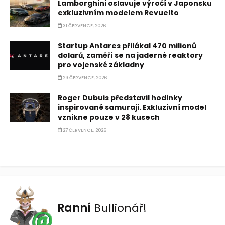
Lamborghini oslavuje výročí v Japonsku
exkluzivním modelem Revuelto
31 ČERVENCE, 2026
Startup Antares přilákal 470 milionů
dolarů, zaměří se na jaderné reaktory
pro vojenské základny
29 ČERVENCE, 2026
Roger Dubuis představil hodinky
inspirované samuraji. Exkluzivní model
vznikne pouze v 28 kusech
27 ČERVENCE, 2026
Ranní
Bullionář!