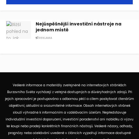
Nejúspěšnější investiční nástroje na
jednom místě
REKLAMA
Veškeré informace a materiály zveřejněné na internetových stránkách
Burzovního Světa vycházejí z veřejně dostupných a důvěryhodných zdrojů. Při
jejich zpracování je postupováno s odbornou péčí a cílem poskytovat čtenářům
objektivní, aktuální a srozumitelné informace. Obsah internetových stránek
slouží výhradně k informačním a vzdělávacím účelům. Nepředstavuje
individuální investiční doporučení, investiční poradenství ani nabídku či výzvu
ke koupi nebo prodeji konkrétních finančních nástrojů. Veškeré názory, odhady,
prognózy nebo očekávání uvedené v článcích vyjadřují informace dostupné