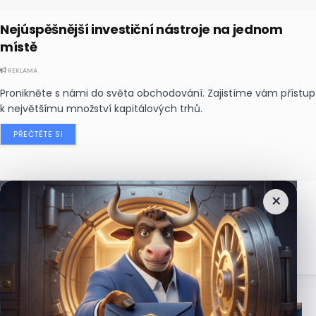
Nejúspěšnější investiční nástroje na jednom
místě
REKLAMA
Pronikněte s námi do světa obchodování. Zajistíme vám přístup
k největšímu množství kapitálových trhů.
PŘEČTĚTE SI
×
Nejčtenější
zprávy