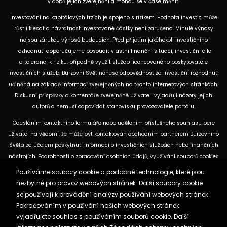
v době jejich zveřejnění a mohou se v čase měnit.
Investování na kapitálových trzích je spojeno s rizikem. Hodnota investic může
růst i klesat a návratnost investované částky není zaručena. Minulé výnosy
nejsou zárukou výnosů budoucích. Před přijetím jakéhokoli investičního
rozhodnutí doporučujeme posoudit vlastní finanční situaci, investiční cíle
a toleranci k riziku, případně využít služeb licencovaného poskytovatele
investičních služeb. Burzovní Svět nenese odpovědnost za investiční rozhodnutí
učiněná na základě informací zveřejněných na těchto internetových stránkách.
Diskusní příspěvky a komentáře zveřejněné uživateli vyjadřují názory jejich
autorů a nemusí odpovídat stanovisku provozovatele portálu.
Odesláním kontaktního formuláře nebo udělením příslušného souhlasu bere
uživatel na vědomí, že může být kontaktován obchodním partnerem Burzovního
Světa za účelem poskytnutí informací o investičních službách nebo finančních
nástrojích. Podrobnosti o zpracování osobních údajů, využívání souborů cookies
a obchodních partnerech jsou uvedeny v příslušných dokumentech
Používáme soubory cookie a podobné technologie, které jsou
dostupných na těchto internetových stránkách. U jednotlivých článků mohou
nezbytné pro provoz webových stránek. Další soubory cookie
být uvedeny informace o použitých zdrojích, datu původní analýzy nebo datu,
se používají k provádění analýzy používání webových stránek.
ke kterému se vztahují uvedené tržní údaje.
Pokračováním v používání našich webových stránek
vyjadřujete souhlas s používáním souborů cookie. Další