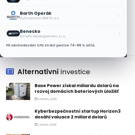
7 SRPNA, 2026
Barth Operák
Tesla míří na obrovský trh
›
Autocentrum BARTH a.s.
samořiditelných aut. Akcie reagují
růstem
Benecko
›
7 SRPNA, 2026
AnTePo Developement, s.r.o.
Při obchodování CFD ztrácí peníze 74–89 % účtů.
Alternativní
investice
Base Power získal miliardu dolarů na
rozvoj domácích bateriových úložišť
4 SRPNA, 2026
Kyberbezpečnostní startup Horizon3
dosáhl valuace 2 miliard dolarů
2 SRPNA, 2026