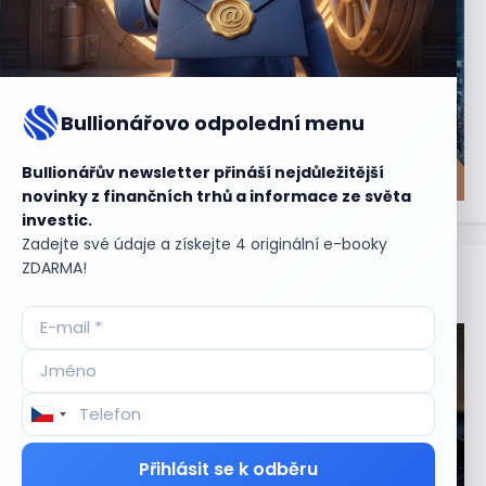
Bullionářovo odpolední menu
Bullionářův newsletter přináší nejdůležitější
novinky z finančních trhů a informace ze světa
investic.
Zadejte své údaje a získejte 4 originální e-booky
ZDARMA!
Aktuální
příležitosti
Přihlásit se k odběru