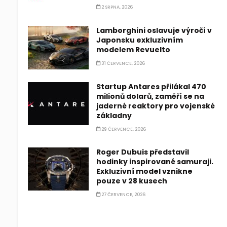
2 SRPNA, 2026
Lamborghini oslavuje výročí v
Japonsku exkluzivním
modelem Revuelto
31 ČERVENCE, 2026
Startup Antares přilákal 470
milionů dolarů, zaměří se na
jaderné reaktory pro vojenské
základny
29 ČERVENCE, 2026
Roger Dubuis představil
hodinky inspirované samuraji.
Exkluzivní model vznikne
pouze v 28 kusech
27 ČERVENCE, 2026