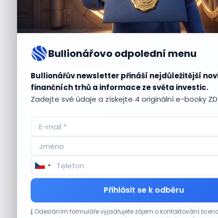
Bullionářovo odpolední menu
Bullionářův newsletter přináší nejdůležitější nov
Aktuální
příležitosti
finančních trhů a informace ze světa investic.
Zadejte své údaje a získejte 4 originální e-booky Z
CO HÝBE TRHEM
Přihlásit se k odběru
Plány Starlinku srazily akcie T-Mobile, AT&T
Odesláním formuláře vyjadřujete zájem o kontaktování lic