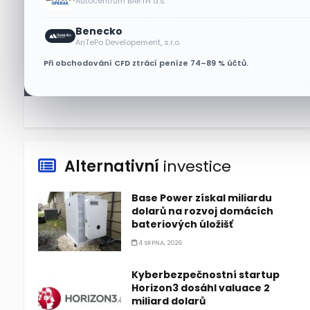
Autocentrum BARTH a.s.
6 SRPNA, 2026
Benecko
Micron posílil o 7,6 % a zvýšil
AnTePo Developement, s.r.o.
podíl na trhu DRAM
Při obchodování CFD ztrácí peníze 74–89 % účtů.
5 SRPNA, 2026
Alternativní
investice
Base Power získal miliardu
dolarů na rozvoj domácích
bateriových úložišť
4 SRPNA, 2026
Kyberbezpečnostní startup
Horizon3 dosáhl valuace 2
miliard dolarů