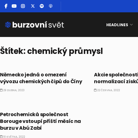
HEADLINES
Štítek:
chemický průmysl
EKONOMIKA
AKCIE
Německo jedná o omezení
Akcie společnost
vývozu chemických čipů do Číny
normalizací zisků
29 DUBNA, 2023
22 ČERVNA, 2022
IPO
Petrochemická společnost
Borouge vstoupí příští měsíc na
burzu v Abú Zabí
18 KVĚTNA, 2022