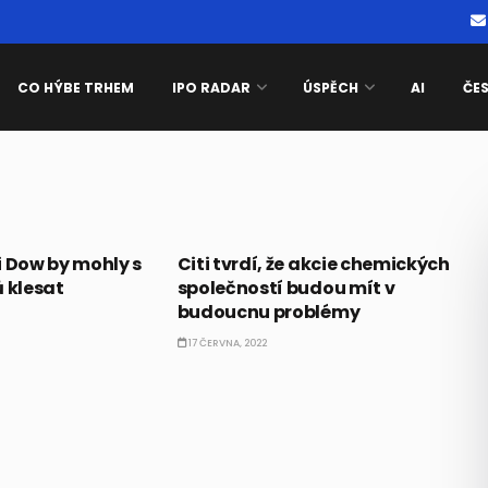
CO HÝBE TRHEM
IPO RADAR
ÚSPĚCH
AI
ČE
AKCIE
i Dow by mohly s
Citi tvrdí, že akcie chemických
 klesat
společností budou mít v
budoucnu problémy
17 ČERVNA, 2022