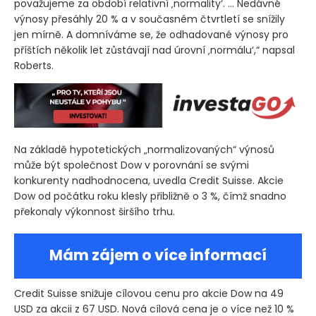
považujeme za období relativní ‚normality‘. … Nedávné
výnosy přesáhly 20 % a v současném čtvrtletí se snížily
jen mírně. A domníváme se, že odhadované výnosy pro
příštích několik let zůstávají nad úrovní ‚normálu‘,“ napsal
Roberts.
Na základě hypotetických „normalizovaných“ výnosů
může být společnost Dow v porovnání se svými
konkurenty nadhodnocena, uvedla Credit Suisse. Akcie
Dow od počátku roku klesly přibližně o 3 %, čímž snadno
překonaly výkonnost širšího trhu.
Mám zájem o více informací
Credit Suisse snižuje cílovou cenu pro akcie Dow na 49
USD za akcii z 67 USD. Nová cílová cena je o více než 10 %