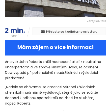
Zdroj: Reuters
2 min.
Přihlaste se k odběru newsletteru
čtení
Mám zájem o více informací
Analytik John Roberts snížil hodnocení akcií z neutral na
underperform a ve zprávě klientům uvedl, že ocenění
Dow vypadá při potenciálně neudržitelných výsledcích
předražené.
„Nadále se obáváme, že američtí výrobci základních
chemikálií nadměrně vydělávají, stejně jako se zdá, že
dochází k odklonu spotřebitelů od zboží ke službám,“
napsal Roberts.