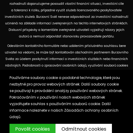
rozhodnutí doporučujeme posoudit vlastní finanční situaci, investiční cíle
a toleranci k riziku, případně využít služeb licencovaného poskytovatele
investičních služeb. Burzovní Svět nenese odpovědnost za investiční rozhodnutí
učiněná na základě informací zveřejněných na těchto internetových stránkách.
Diskusní příspěvky a komentáře zveřejněné uživateli vyjadřují názory jejich
autorů a nemusí odpovídat stanovisku provozovatele portálu.
Odesláním kontaktního formuláře nebo udělením příslušného souhlasu bere
uživatel na vědomí, že může být kontaktován obchodním partnerem Burzovního
Světa za účelem poskytnutí informací o investičních službách nebo finančních
nástrojích. Podrobnosti o zpracování osobních údajů, využívání souborů cookies
a obchodních partnerech jsou uvedeny v příslušných dokumentech
Používáme soubory cookie a podobné technologie, které jsou
dostupných na těchto internetových stránkách. U jednotlivých článků mohou
nezbytné pro provoz webových stránek. Další soubory cookie
být uvedeny informace o použitých zdrojích, datu původní analýzy nebo datu,
se používají k provádění analýzy používání webových stránek.
ke kterému se vztahují uvedené tržní údaje.
Pokračováním v používání našich webových stránek
vyjadřujete souhlas s používáním souborů cookie. Další
Zásady ochrany osobních údajů a cookies
informace naleznete v našich
Zásadách ochrany osobních
Reklama
Kontakt
údajů.
Burzovnisvet.cz © 2026
Povolit cookies
Odmítnout cookies