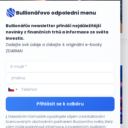
Bullionářovo odpolední menu
Bullionářův newsletter přináší nejdůležitější
novinky z finančních trhů a informace ze světa
investic.
Zadejte své údaje a získejte 4 originální e-booky
ZDARMA!
Aktuální
příležitosti
Přihlásit se k odběru
Odesláním formuláře vyjadřujete zájem o kontaktování
CO HÝBE TRHEM
licencovaným obchodním partnerem Burzovního světa, který
vám může poskytnout informace o investičních službách