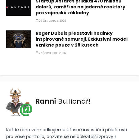
Startup Antares přilákal 470 milionů
dolarů, zaměří se na jaderné reaktory
pro vojenské základny
29 ČERVENCE, 2026
Roger Dubuis představil hodinky
inspirované samuraji. Exkluzivní model
vznikne pouze v 28 kusech
27 ČERVENCE, 2026
Ranní
Bullionář!
Každé ráno vám odkryjeme úžasné investiční příležitosti
pro vaše portfolio, dozvíte se nejdůležitější zprávy z