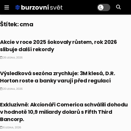
Štítek:
cma
PRÁVĚ TEĎ
Akcie v roce 2025 šokovaly růstem, rok 2026
slibuje další rekordy
26 LEDNA, 2026
PRÁVĚ TEĎ
Výsledková sezóna zrychluje: 3M klesá, D.R.
Horton roste a banky varují před regulací
20 LEDNA, 2026
PRÁVĚ TEĎ
Exkluzivně: Akcionáři Comerica schválili dohodu
v hodnotě 10,9 miliardy dolarů s Fifth Third
Bancorp.
6 LEDNA, 2026