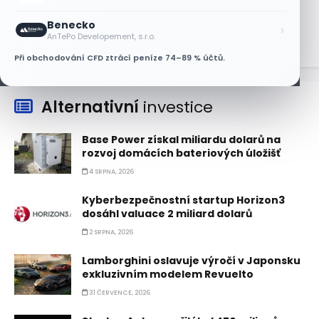
7 SRPNA, 2026
Benecko
›
AnTePo Developement, s.r.o.
Při obchodování CFD ztrácí peníze 74–89 % účtů.
Alternativní
investice
Base Power získal miliardu dolarů na
rozvoj domácích bateriových úložišť
4 SRPNA, 2026
Kyberbezpečnostní startup Horizon3
dosáhl valuace 2 miliard dolarů
2 SRPNA, 2026
Lamborghini oslavuje výročí v Japonsku
exkluzivním modelem Revuelto
31 ČERVENCE, 2026