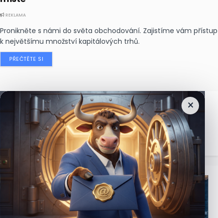
REKLAMA
Pronikněte s námi do světa obchodování. Zajistíme vám přístup
k největšímu množství kapitálových trhů.
PŘEČTĚTE SI
×
Nejčtenější
zprávy