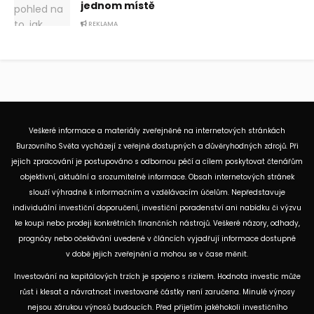
jednom místě
REKLAMA
Veškeré informace a materiály zveřejněné na internetových stránkách
Burzovního Světa vycházejí z veřejně dostupných a důvěryhodných zdrojů. Při
jejich zpracování je postupováno s odbornou péčí a cílem poskytovat čtenářům
objektivní, aktuální a srozumitelné informace. Obsah internetových stránek
slouží výhradně k informačním a vzdělávacím účelům. Nepředstavuje
individuální investiční doporučení, investiční poradenství ani nabídku či výzvu
ke koupi nebo prodeji konkrétních finančních nástrojů. Veškeré názory, odhady,
prognózy nebo očekávání uvedené v článcích vyjadřují informace dostupné
v době jejich zveřejnění a mohou se v čase měnit.
Investování na kapitálových trzích je spojeno s rizikem. Hodnota investic může
růst i klesat a návratnost investované částky není zaručena. Minulé výnosy
nejsou zárukou výnosů budoucích. Před přijetím jakéhokoli investičního