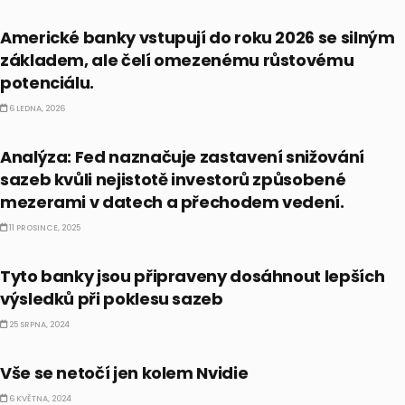
PRÁVĚ TEĎ
Americké banky vstupují do roku 2026 se silným
základem, ale čelí omezenému růstovému
potenciálu.
6 LEDNA, 2026
PRÁVĚ TEĎ
Analýza: Fed naznačuje zastavení snižování
sazeb kvůli nejistotě investorů způsobené
mezerami v datech a přechodem vedení.
11 PROSINCE, 2025
AKCIE
Tyto banky jsou připraveny dosáhnout lepších
výsledků při poklesu sazeb
25 SRPNA, 2024
AKCIE
Vše se netočí jen kolem Nvidie
6 KVĚTNA, 2024