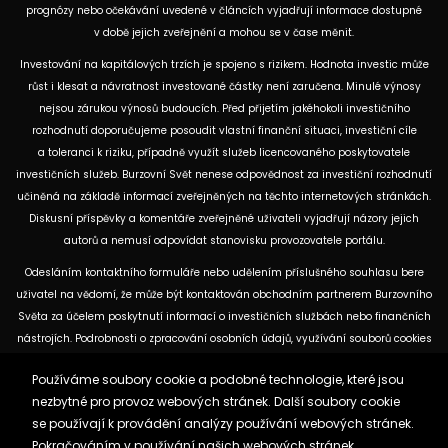
prognózy nebo očekávání uvedené v článcích vyjadřují informace dostupné
v době jejich zveřejnění a mohou se v čase měnit.
Investování na kapitálových trzích je spojeno s rizikem. Hodnota investic může
růst i klesat a návratnost investované částky není zaručena. Minulé výnosy
nejsou zárukou výnosů budoucích. Před přijetím jakéhokoli investičního
rozhodnutí doporučujeme posoudit vlastní finanční situaci, investiční cíle
a toleranci k riziku, případně využít služeb licencovaného poskytovatele
investičních služeb. Burzovní Svět nenese odpovědnost za investiční rozhodnutí
učiněná na základě informací zveřejněných na těchto internetových stránkách.
Diskusní příspěvky a komentáře zveřejněné uživateli vyjadřují názory jejich
autorů a nemusí odpovídat stanovisku provozovatele portálu.
Odesláním kontaktního formuláře nebo udělením příslušného souhlasu bere
uživatel na vědomí, že může být kontaktován obchodním partnerem Burzovního
Světa za účelem poskytnutí informací o investičních službách nebo finančních
nástrojích. Podrobnosti o zpracování osobních údajů, využívání souborů cookies
a obchodních partnerech jsou uvedeny v příslušných dokumentech
Používáme soubory cookie a podobné technologie, které jsou
dostupných na těchto internetových stránkách. U jednotlivých článků mohou
nezbytné pro provoz webových stránek. Další soubory cookie
být uvedeny informace o použitých zdrojích, datu původní analýzy nebo datu,
se používají k provádění analýzy používání webových stránek.
ke kterému se vztahují uvedené tržní údaje.
Pokračováním v používání našich webových stránek