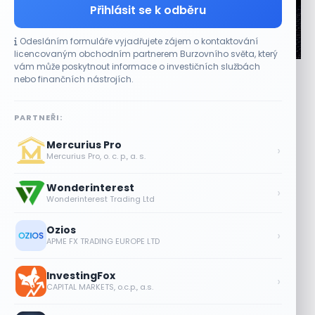
Přihlásit se k odběru
Odesláním formuláře vyjadřujete zájem o kontaktování
CO HÝBE TRHEM
licencovaným obchodním partnerem Burzovního světa, který
vám může poskytnout informace o investičních službách
Výsledky společností jsou silné. Proč to akciový
nebo finančních nástrojích.
trh zatím neoceňuje?
8 SRPNA, 2026
PARTNEŘI:
Lepší výsledky tentokrát růst akcií nezaručily Výsledková
Mercurius Pro
sezona amerických společností přinesla převážně lepší
›
Mercurius Pro, o. c. p., a. s.
čísla, než očekávali analytici. Reakce trhu však...
Wonderinterest
Objednávky DoorDash vzrostly téměř o
›
Wonderinterest Trading Ltd
28 %, akcie rostou
8 SRPNA, 2026
Ozios
›
APME FX TRADING EUROPE LTD
Akcie Micron klesají, ale nejhoršímu
výprodeji paměťových čipů unikly
InvestingFox
›
7 SRPNA, 2026
CAPITAL MARKETS, o.c.p., a.s.
Jalapeňová kauza tlačí akcie Chipotle