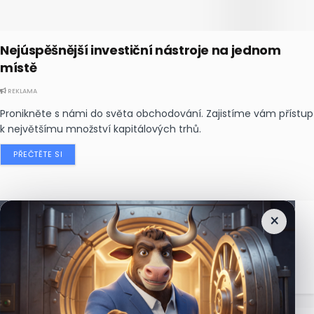
Nejúspěšnější investiční nástroje na jednom
místě
REKLAMA
Pronikněte s námi do světa obchodování. Zajistíme vám přístup
k největšímu množství kapitálových trhů.
PŘEČTĚTE SI
×
Nejčtenější
zprávy