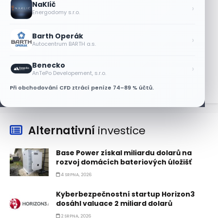
NaKlíč
níž. Analytici ale zůstávají klidní
›
Energodomy s.r.o.
7 SRPNA, 2026
Barth Operák
Tesla míří na obrovský trh
›
Autocentrum BARTH a.s.
samořiditelných aut. Akcie reagují
růstem
Benecko
›
7 SRPNA, 2026
AnTePo Developement, s.r.o.
Při obchodování CFD ztrácí peníze 74–89 % účtů.
Alternativní
investice
Base Power získal miliardu dolarů na
rozvoj domácích bateriových úložišť
4 SRPNA, 2026
Kyberbezpečnostní startup Horizon3
dosáhl valuace 2 miliard dolarů
2 SRPNA, 2026