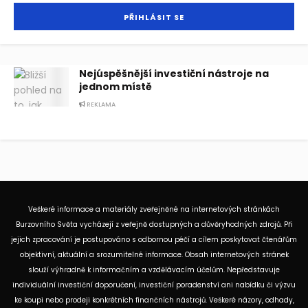
Nejúspěšnější investiční nástroje na
jednom místě
REKLAMA
Veškeré informace a materiály zveřejněné na internetových stránkách
Burzovního Světa vycházejí z veřejně dostupných a důvěryhodných zdrojů. Při
jejich zpracování je postupováno s odbornou péčí a cílem poskytovat čtenářům
objektivní, aktuální a srozumitelné informace. Obsah internetových stránek
slouží výhradně k informačním a vzdělávacím účelům. Nepředstavuje
individuální investiční doporučení, investiční poradenství ani nabídku či výzvu
ke koupi nebo prodeji konkrétních finančních nástrojů. Veškeré názory, odhady,