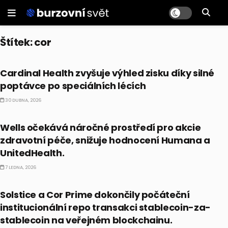
Štítek:
cor
PRÁVĚ TEĎ
Cardinal Health zvyšuje výhled zisku díky silné
poptávce po speciálních lécích
30 DUBNA, 2026
PRÁVĚ TEĎ
Wells očekává náročné prostředí pro akcie
zdravotní péče, snižuje hodnocení Humana a
UnitedHealth.
7 LEDNA, 2026
PRÁVĚ TEĎ
Solstice a Cor Prime dokončily počáteční
institucionální repo transakci stablecoin-za-
stablecoin na veřejném blockchainu.