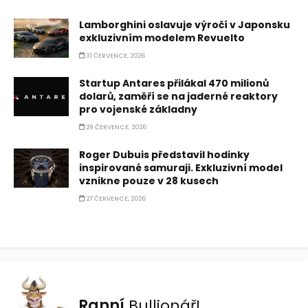
Lamborghini oslavuje výročí v Japonsku
exkluzivním modelem Revuelto
31 ČERVENCE, 2026
Startup Antares přilákal 470 milionů
dolarů, zaměří se na jaderné reaktory
pro vojenské základny
29 ČERVENCE, 2026
Roger Dubuis představil hodinky
inspirované samuraji. Exkluzivní model
vznikne pouze v 28 kusech
27 ČERVENCE, 2026
Ranní
Bullionář!