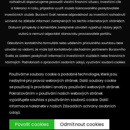
rozhodnutí doporučujeme posoudit vlastní finanční situaci, investiční cíle
a toleranci k riziku, případně využít služeb licencovaného poskytovatele
investičních služeb. Burzovní Svět nenese odpovědnost za investiční rozhodnutí
učiněná na základě informací zveřejněných na těchto internetových stránkách.
Diskusní příspěvky a komentáře zveřejněné uživateli vyjadřují názory jejich
autorů a nemusí odpovídat stanovisku provozovatele portálu.
Odesláním kontaktního formuláře nebo udělením příslušného souhlasu bere
uživatel na vědomí, že může být kontaktován obchodním partnerem Burzovního
Světa za účelem poskytnutí informací o investičních službách nebo finančních
nástrojích. Podrobnosti o zpracování osobních údajů, využívání souborů cookies
a obchodních partnerech jsou uvedeny v příslušných dokumentech
Používáme soubory cookie a podobné technologie, které jsou
dostupných na těchto internetových stránkách. U jednotlivých článků mohou
nezbytné pro provoz webových stránek. Další soubory cookie
být uvedeny informace o použitých zdrojích, datu původní analýzy nebo datu,
se používají k provádění analýzy používání webových stránek.
ke kterému se vztahují uvedené tržní údaje.
Pokračováním v používání našich webových stránek
vyjadřujete souhlas s používáním souborů cookie. Další
Zásady ochrany osobních údajů a cookies
informace naleznete v našich
Zásadách ochrany osobních
Reklama
Kontakt
údajů.
Burzovnisvet.cz © 2026
Povolit cookies
Odmítnout cookies