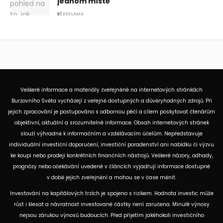
jednom místě
REKLAMA
Veškeré informace a materiály zveřejněné na internetových stránkách
Burzovního Světa vycházejí z veřejně dostupných a důvěryhodných zdrojů. Při
jejich zpracování je postupováno s odbornou péčí a cílem poskytovat čtenářům
objektivní, aktuální a srozumitelné informace. Obsah internetových stránek
slouží výhradně k informačním a vzdělávacím účelům. Nepředstavuje
individuální investiční doporučení, investiční poradenství ani nabídku či výzvu
ke koupi nebo prodeji konkrétních finančních nástrojů. Veškeré názory, odhady,
prognózy nebo očekávání uvedené v článcích vyjadřují informace dostupné
v době jejich zveřejnění a mohou se v čase měnit.
Investování na kapitálových trzích je spojeno s rizikem. Hodnota investic může
růst i klesat a návratnost investované částky není zaručena. Minulé výnosy
nejsou zárukou výnosů budoucích. Před přijetím jakéhokoli investičního