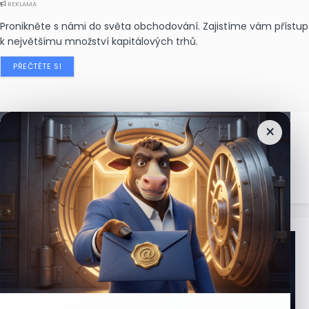
REKLAMA
Pronikněte s námi do světa obchodování. Zajistíme vám přístup
k největšímu množství kapitálových trhů.
PŘEČTĚTE SI
×
Nejčtenější
zprávy