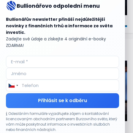
Bullionářovo odpolední menu
Bullionářův newsletter přináší nejdůležitější
novinky z finančních trhů a informace ze světa
investic.
Zadejte své údaje a získejte 4 originální e-booky
ZDARMA!
Aktuální
příležitosti
Přihlásit se k odběru
Odesláním formuláře vyjadřujete zájem o kontaktování
CO HÝBE TRHEM
licencovaným obchodním partnerem Burzovního světa, který
vám může poskytnout informace o investičních službách
Jalapeňová kauza tlačí akcie Chipotle níž.
nebo finančních nástrojích.