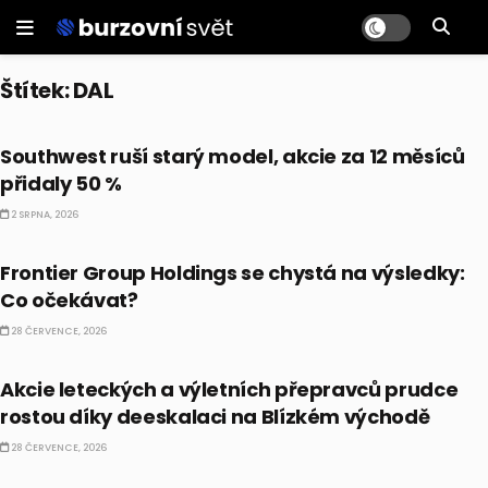
Štítek:
DAL
CO HÝBE TRHEM
Southwest ruší starý model, akcie za 12 měsíců
přidaly 50 %
2 SRPNA, 2026
PRÁVĚ TEĎ
Frontier Group Holdings se chystá na výsledky:
Co očekávat?
28 ČERVENCE, 2026
PRÁVĚ TEĎ
Akcie leteckých a výletních přepravců prudce
rostou díky deeskalaci na Blízkém východě
28 ČERVENCE, 2026
AKCIE