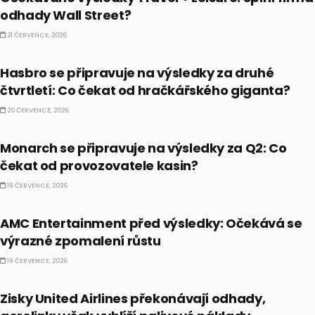
odhady Wall Street?
21 ČERVENCE, 2026
PRÁVĚ TEĎ
Hasbro se připravuje na výsledky za druhé
čtvrtletí: Co čekat od hračkářského giganta?
20 ČERVENCE, 2026
PRÁVĚ TEĎ
Monarch se připravuje na výsledky za Q2: Co
čekat od provozovatele kasin?
19 ČERVENCE, 2026
PRÁVĚ TEĎ
AMC Entertainment před výsledky: Očekává se
výrazné zpomalení růstu
19 ČERVENCE, 2026
AKCIE
Zisky United Airlines překonávají odhady,