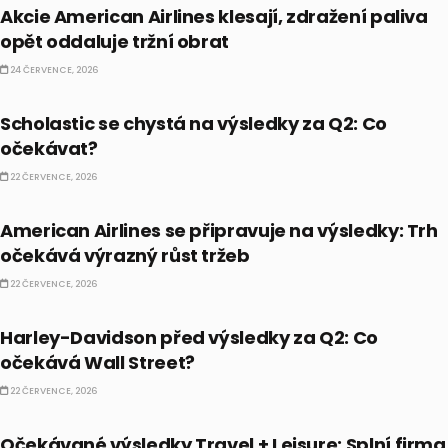
Akcie American Airlines klesají, zdražení paliva
opět oddaluje tržní obrat
24 ČERVENCE, 2026
PRÁVĚ TEĎ
Scholastic se chystá na výsledky za Q2: Co
očekávat?
22 ČERVENCE, 2026
PRÁVĚ TEĎ
American Airlines se připravuje na výsledky: Trh
očekává výrazný růst tržeb
22 ČERVENCE, 2026
PRÁVĚ TEĎ
Harley-Davidson před výsledky za Q2: Co
očekává Wall Street?
22 ČERVENCE, 2026
PRÁVĚ TEĎ
Očekávané výsledky Travel + Leisure: Splní firma