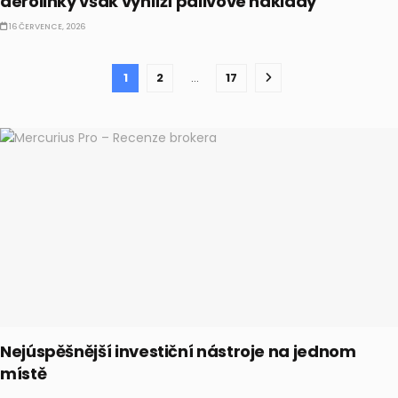
aerolinky však vyhlíží palivové náklady
16 ČERVENCE, 2026
1
2
…
17
Nejúspěšnější investiční nástroje na jednom
místě