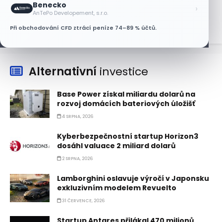
Benecko
›
6 SRPNA, 2026
AnTePo Developement, s.r.o.
Při obchodování CFD ztrácí peníze 74–89 % účtů.
Alternativní
investice
Base Power získal miliardu dolarů na
rozvoj domácích bateriových úložišť
4 SRPNA, 2026
Kyberbezpečnostní startup Horizon3
dosáhl valuace 2 miliard dolarů
2 SRPNA, 2026
Lamborghini oslavuje výročí v Japonsku
exkluzivním modelem Revuelto
31 ČERVENCE, 2026
Startup Antares přilákal 470 milionů