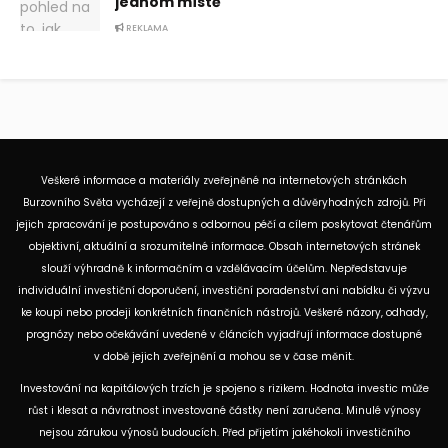
jednom místě
REKLAMA
Veškeré informace a materiály zveřejněné na internetových stránkách
Burzovního Světa vycházejí z veřejně dostupných a důvěryhodných zdrojů. Při
jejich zpracování je postupováno s odbornou péčí a cílem poskytovat čtenářům
objektivní, aktuální a srozumitelné informace. Obsah internetových stránek
slouží výhradně k informačním a vzdělávacím účelům. Nepředstavuje
individuální investiční doporučení, investiční poradenství ani nabídku či výzvu
ke koupi nebo prodeji konkrétních finančních nástrojů. Veškeré názory, odhady,
prognózy nebo očekávání uvedené v článcích vyjadřují informace dostupné
v době jejich zveřejnění a mohou se v čase měnit.
Investování na kapitálových trzích je spojeno s rizikem. Hodnota investic může
růst i klesat a návratnost investované částky není zaručena. Minulé výnosy
nejsou zárukou výnosů budoucích. Před přijetím jakéhokoli investičního