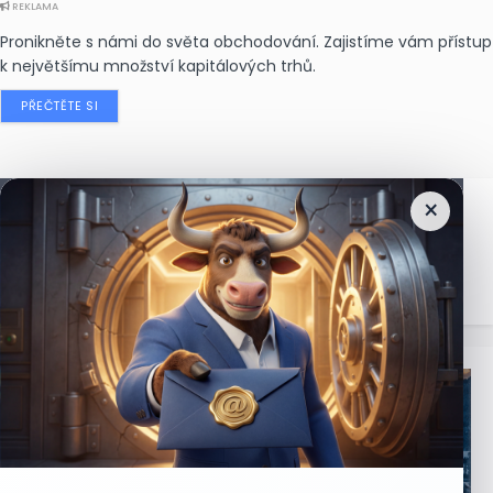
REKLAMA
Pronikněte s námi do světa obchodování. Zajistíme vám přístup
k největšímu množství kapitálových trhů.
PŘEČTĚTE SI
×
Nejčtenější
zprávy