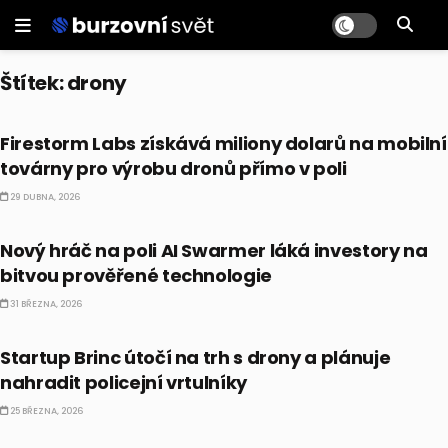
Štítek:
drony
ALTERNATIVNÍ INVESTICE
Firestorm Labs získává miliony dolarů na mobilní
továrny pro výrobu dronů přímo v poli
29 DUBNA, 2026
AI
Nový hráč na poli AI Swarmer láká investory na
bitvou prověřené technologie
31 BŘEZNA, 2026
ALTERNATIVNÍ INVESTICE
Startup Brinc útočí na trh s drony a plánuje
nahradit policejní vrtulníky
25 BŘEZNA, 2026
ALTERNATIVNÍ INVESTICE