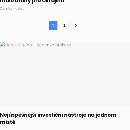
malé drony pro Ukrajinu
19 BŘEZNA, 2023
1
2
Nejúspěšnější investiční nástroje na jednom
místě