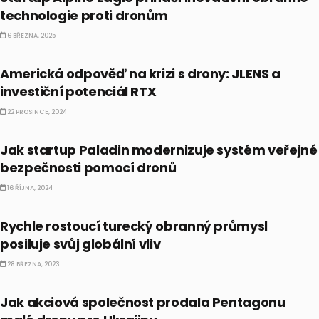
technologie proti dronům
6 BŘEZNA, 2025
AKCIE
Americká odpověď na krizi s drony: JLENS a
investiční potenciál RTX
22 PROSINCE, 2024
ALTERNATIVNÍ INVESTICE
Jak startup Paladin modernizuje systém veřejné
bezpečnosti pomocí dronů
16 ŘÍJNA, 2024
EKONOMIKA
Rychle rostoucí turecký obranný průmysl
posiluje svůj globální vliv
28 BŘEZNA, 2023
NEJNOVĚJŠÍ ZPRÁVY ZE SVĚTA
Jak akciová společnost prodala Pentagonu