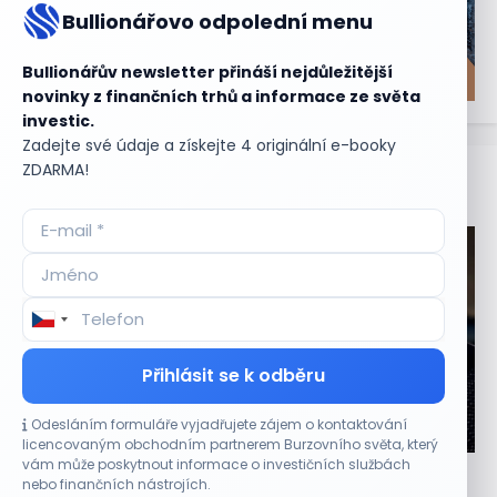
Bullionářovo odpolední menu
Bullionářův newsletter přináší nejdůležitější
novinky z finančních trhů a informace ze světa
investic.
Zadejte své údaje a získejte 4 originální e-booky
ZDARMA!
Aktuální
příležitosti
Přihlásit se k odběru
Odesláním formuláře vyjadřujete zájem o kontaktování
CO HÝBE TRHEM
licencovaným obchodním partnerem Burzovního světa, který
vám může poskytnout informace o investičních službách
Výsledky společností jsou silné. Proč to akciový
nebo finančních nástrojích.