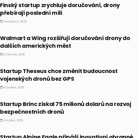
Finský startup zrychluje doručování, drony
přebírají poslední míli
1 PROSINCE, 2025
ALTERNATIVNÍ INVESTICE
Walmart a Wing rozšiřují doručování drony do
dalších amerických měst
9 ČERVNA, 2025
ALTERNATIVNÍ INVESTICE
Startup Theseus chce změnit budoucnost
vojenských dronů bez GPS
19 DUBNA, 2025
ALTERNATIVNÍ INVESTICE
Startup Brinc získal 75 milionů dolarů na rozvoj
bezpečnostních dronů
9 DUBNA, 2025
ALTERNATIVNÍ INVESTICE
Startup Alpine Eagle přináší inovativní obranné