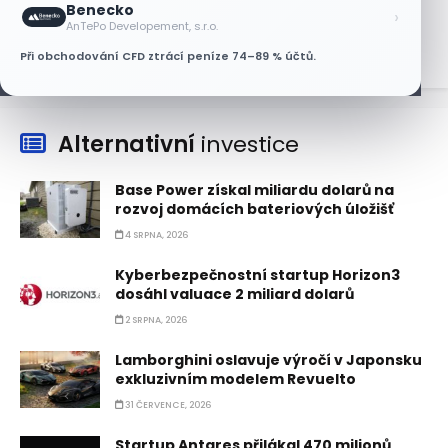
Benecko
›
7 SRPNA, 2026
AnTePo Developement, s.r.o.
Při obchodování CFD ztrácí peníze 74–89 % účtů.
Alternativní
investice
Base Power získal miliardu dolarů na
rozvoj domácích bateriových úložišť
4 SRPNA, 2026
Kyberbezpečnostní startup Horizon3
dosáhl valuace 2 miliard dolarů
2 SRPNA, 2026
Lamborghini oslavuje výročí v Japonsku
exkluzivním modelem Revuelto
31 ČERVENCE, 2026
Startup Antares přilákal 470 milionů