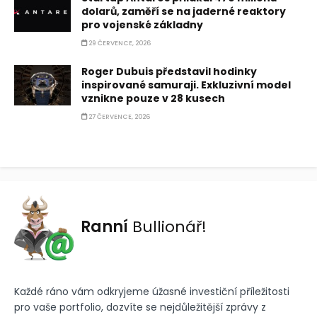
dolarů, zaměří se na jaderné reaktory
pro vojenské základny
29 ČERVENCE, 2026
Roger Dubuis představil hodinky
inspirované samuraji. Exkluzivní model
vznikne pouze v 28 kusech
27 ČERVENCE, 2026
Ranní
Bullionář!
Každé ráno vám odkryjeme úžasné investiční příležitosti
pro vaše portfolio, dozvíte se nejdůležitější zprávy z