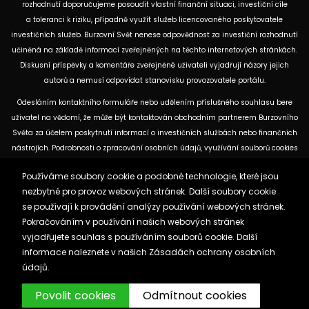
rozhodnutí doporučujeme posoudit vlastní finanční situaci, investiční cíle
a toleranci k riziku, případně využít služeb licencovaného poskytovatele
investičních služeb. Burzovní Svět nenese odpovědnost za investiční rozhodnutí
učiněná na základě informací zveřejněných na těchto internetových stránkách.
Diskusní příspěvky a komentáře zveřejněné uživateli vyjadřují názory jejich
autorů a nemusí odpovídat stanovisku provozovatele portálu.
Odesláním kontaktního formuláře nebo udělením příslušného souhlasu bere
uživatel na vědomí, že může být kontaktován obchodním partnerem Burzovního
Světa za účelem poskytnutí informací o investičních službách nebo finančních
nástrojích. Podrobnosti o zpracování osobních údajů, využívání souborů cookies
a obchodních partnerech jsou uvedeny v příslušných dokumentech
Používáme soubory cookie a podobné technologie, které jsou
dostupných na těchto internetových stránkách. U jednotlivých článků mohou
nezbytné pro provoz webových stránek. Další soubory cookie
být uvedeny informace o použitých zdrojích, datu původní analýzy nebo datu,
se používají k provádění analýzy používání webových stránek.
ke kterému se vztahují uvedené tržní údaje.
Pokračováním v používání našich webových stránek
vyjadřujete souhlas s používáním souborů cookie. Další
Zásady ochrany osobních údajů a cookies
informace naleznete v našich
Zásadách ochrany osobních
Reklama
Kontakt
údajů.
Burzovnisvet.cz © 2026
Povolit cookies
Odmítnout cookies